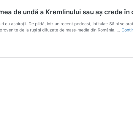
imea de undă a Kremlinului sau aș crede în 
i cu aspirații. De pildă, într-un recent podcast, intitulat: Să ni se a
se provenite de la ruși și difuzate de mass-media din România. …
Conti