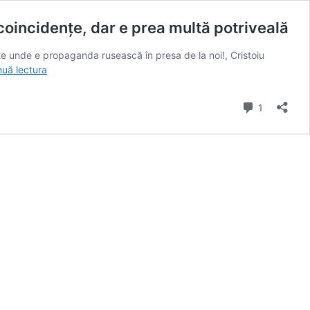
coincidenţe, dar e prea multă potriveală
rate unde e propaganda rusească în presa de la noi!, Cristoiu
Auzul
nuă lectura
lui
Cristoiu,
comentari
1
acordat
doar
pe
lungimea
de
undă
a
Kremlinului
sau
aș
crede
în
coincidenţe,
dar