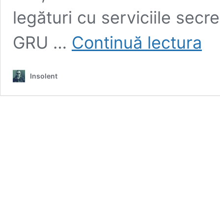
legături cu serviciile secre
Rober
GRU …
Continuă lectura
Lansi
Instit
o
Insolent
indic
pe
Șoșo
drept
fanto
în
opera
ale
servic
secre
ruseșt