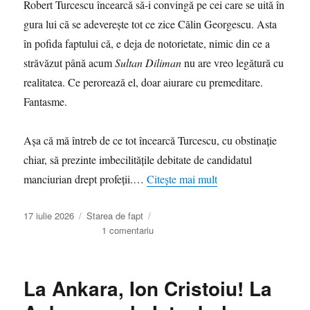
Robert Turcescu încearcă să-i convingă pe cei care se uită în
de
gura lui că se adeverește tot ce zice Călin Georgescu. Asta
țânțari
ori
în pofida faptului că, e deja de notorietate, nimic din ce a
gărgăuni
străvăzut până acum
Sultan Diliman
nu are vreo legătură cu
ca
realitatea. Ce perorează el, doar aiurare cu premeditare.
să
devină
Fantasme.
molipsitoare
Așa că mă întreb de ce tot încearcă Turcescu, cu obstinație
chiar, să prezinte imbecilitățile debitate de candidatul
manciurian drept profeții.…
Citește mai mult
Publicat
Categorii
17 iulie 2026
Starea de fapt
pe
la
1 comentariu
Motivarea
pupincurismului
în
La Ankara, Ion Cristoiu! La
exces