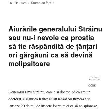
Publicat
Categorii
26 iulie 2026
Starea de fapt
pe
Aiurările generalului Străinu
sau nu-i nevoie ca prostia
să fie răspândită de țânțari
ori gărgăuni ca să devină
molipsitoare
Ultimul
delir.
Generalul Emil Străinu, care e și doctor, adică are un
doctorat, e sigur că francezii au lansat ori urmează să
lanseze 20 de mii de insecte foarte mici ca să ne spioneze,