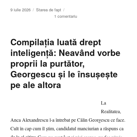
Publicat
Categorii
9 iulie 2026
Starea de fapt
pe
la
1 comentariu
La
Ankara,
Ion
Compilația luată drept
Cristoiu!
La
inteligență: Neavând vorbe
Ankara,
proprii la purtător,
nu
la
Georgescu și le însușește
Istanbul
pe ale altora
La
Realitatea,
Anca Alexandrescu l-a întrebat pe Călin Georgescu ce face.
Cult în cap cum îl știm, candidatul manciurian a răspuns ca
de la el citire:
Cum nu sunt hoț și nici escroc, nu fac nimic
.