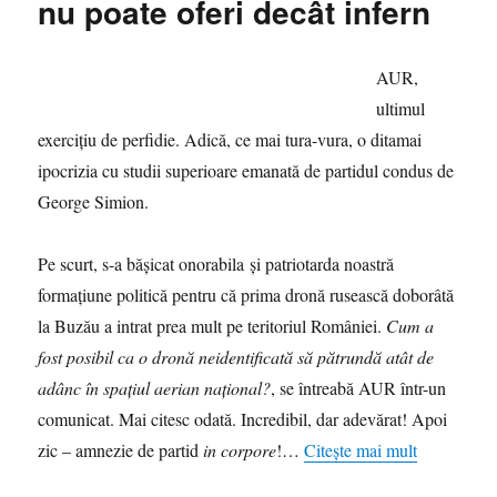
nu poate oferi decât infern
AUR,
ultimul
exercițiu de perfidie. Adică, ce mai tura-vura, o ditamai
ipocrizia cu studii superioare emanată de partidul condus de
George Simion.
Pe scurt, s-a bășicat onorabila și patriotarda noastră
formațiune politică pentru că prima dronă rusească doborâtă
la Buzău a intrat prea mult pe teritoriul României.
Cum a
fost posibil ca o dronă neidentificată să pătrundă atât de
adânc în spaţiul aerian naţional?
, se întreabă AUR într-un
comunicat. Mai citesc odată. Incredibil, dar adevărat! Apoi
zic – amnezie de partid
in corpore
!…
Citește mai mult