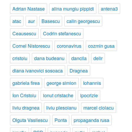
Adrian Nastase
alina mungiu pippidi
antena3
atac
aur
Basescu
calin georgescu
Ceausescu
Codrin stefanescu
Cornel Nistorescu
coronavirus
cozmin gusa
cristoiu
dana budeanu
dancila
delir
diana ivanovici sosoaca
Dragnea
gabriela firea
george simion
Iohannis
Ion Cristoiu
ionut cristache
ipocrizie
liviu dragnea
liviu plesoianu
marcel ciolacu
Olguta Vasilescu
Ponta
propaganda rusa