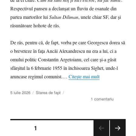
Respectivul panseu a declanșat un fluviu de osanale din
partea martorilor lui
Sultan Diliman
, unele chiar SF, dar și
răsunătoare hohote de râs.
De râs, pentru că, de fapt, vorba pe care Georgescu dorea să
o breveteze în fața Ancăi Alexandrescu nu era a lui, ci a
omului politic Constantin Argetoianu, cel care și-a găsit
sfârșitul la 6 februarie 1955 în închisoarea Sighet, unde-l
aruncase regimul comunist.…
Citește mai mult
Publicat
Categorii
5 iulie 2026
Starea de fapt
pe
la
1 comentariu
Compilația
luată
drept
Paginație
inteligență:
PAGINĂ
1
Neavând