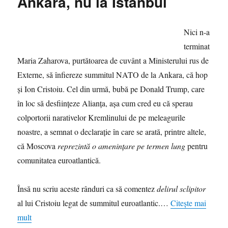
Ankara, nu la Istanbul
Nici n-a
terminat
Maria Zaharova, purtătoarea de cuvânt a Ministerului rus de
Externe, să înfiereze summitul NATO de la Ankara, că hop
și Ion Cristoiu. Cel din urmă, bubă pe Donald Trump, care
în loc să desființeze Alianța, așa cum cred eu că sperau
colportorii narativelor Kremlinului de pe meleagurile
noastre, a semnat o declarație în care se arată, printre altele,
că Moscova
reprezintă o amenințare pe termen lung
pentru
comunitatea euroatlantică.
Însă nu scriu aceste rânduri ca să comentez
delirul sclipitor
al lui Cristoiu legat de summitul euroatlantic.…
Citește mai
mult