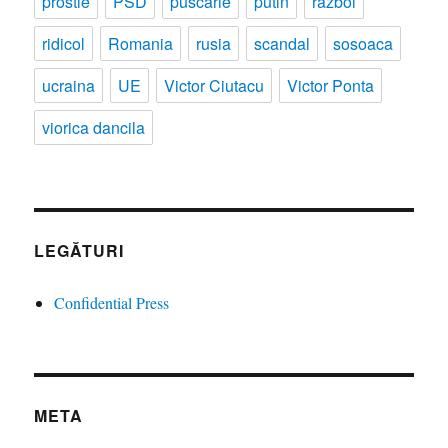
prostie
PSD
puscarie
putin
razboi
ridicol
Romania
rusia
scandal
sosoaca
ucraina
UE
Victor Ciutacu
Victor Ponta
viorica dancila
LEGĂTURI
Confidential Press
META