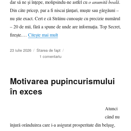
dar să ne și înțepe, molipsindu-ne astfel cu
o anumită boală
.
Din câte pricep, par a fi niscai țânțari, muște sau gărgăuni –
nu știe exact. Cert e că Străinu cunoaște cu precizie numărul
– 20 de mii, fără a spune de unde are informația. Top Secret,
firește.…
Citește mai mult
Publicat
Categorii
23 iulie 2026
Starea de fapt
pe
la
1 comentariu
Aiurările
generalului
Străinu
Motivarea pupincurismului
sau
nu-
în exces
i
nevoie
ca
Atunci
prostia
când nu
să
fie
înjură orânduirea care i-a asigurat prosperitate din belșug,
răspândită