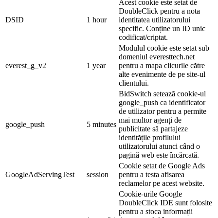
Acest cookie este setat de
DoubleClick pentru a nota
DSID
1 hour
identitatea utilizatorului
specific. Conține un ID unic
codificat/criptat.
Modulul cookie este setat sub
domeniul everesttech.net
everest_g_v2
1 year
pentru a mapa clicurile către
alte evenimente de pe site-ul
clientului.
BidSwitch setează cookie-ul
google_push ca identificator
de utilizator pentru a permite
mai multor agenți de
google_push
5 minutes
publicitate să partajeze
identitățile profilului
utilizatorului atunci când o
pagină web este încărcată.
Cookie setat de Google Ads
GoogleAdServingTest
session
pentru a testa afisarea
reclamelor pe acest website.
Cookie-urile Google
DoubleClick IDE sunt folosite
pentru a stoca informații