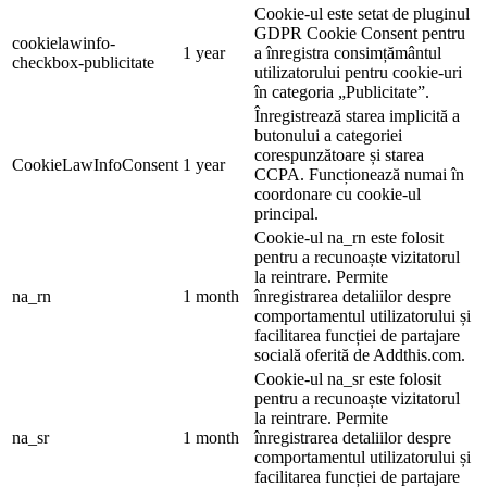
Cookie-ul este setat de pluginul
GDPR Cookie Consent pentru
cookielawinfo-
1 year
a înregistra consimțământul
checkbox-publicitate
utilizatorului pentru cookie-uri
în categoria „Publicitate”.
Înregistrează starea implicită a
butonului a categoriei
corespunzătoare și starea
CookieLawInfoConsent
1 year
CCPA. Funcționează numai în
coordonare cu cookie-ul
principal.
Cookie-ul na_rn este folosit
pentru a recunoaște vizitatorul
la reintrare. Permite
na_rn
1 month
înregistrarea detaliilor despre
comportamentul utilizatorului și
facilitarea funcției de partajare
socială oferită de Addthis.com.
Cookie-ul na_sr este folosit
pentru a recunoaște vizitatorul
la reintrare. Permite
na_sr
1 month
înregistrarea detaliilor despre
comportamentul utilizatorului și
facilitarea funcției de partajare