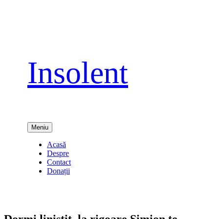
Sari
la
conținut
Insolent
Meniu
Acasă
Despre
Contact
Donații
Dormi liniştit, la rigoare Simion te