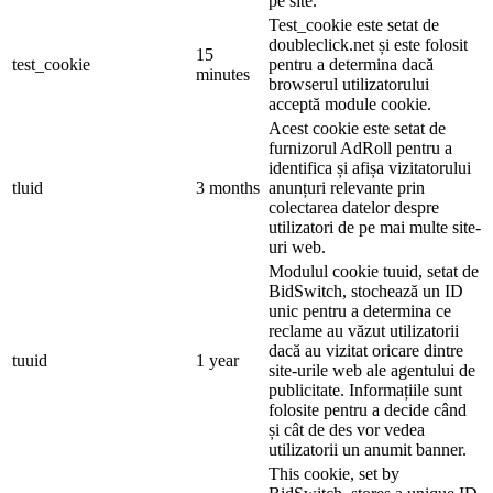
pe site.
Test_cookie este setat de
doubleclick.net și este folosit
15
test_cookie
pentru a determina dacă
minutes
browserul utilizatorului
acceptă module cookie.
Acest cookie este setat de
furnizorul AdRoll pentru a
identifica și afișa vizitatorului
tluid
3 months
anunțuri relevante prin
colectarea datelor despre
utilizatori de pe mai multe site-
uri web.
Modulul cookie tuuid, setat de
BidSwitch, stochează un ID
unic pentru a determina ce
reclame au văzut utilizatorii
dacă au vizitat oricare dintre
tuuid
1 year
site-urile web ale agentului de
publicitate. Informațiile sunt
folosite pentru a decide când
și cât de des vor vedea
utilizatorii un anumit banner.
This cookie, set by