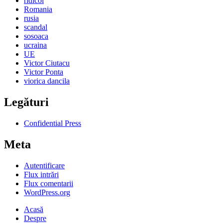
ridicol
Romania
rusia
scandal
sosoaca
ucraina
UE
Victor Ciutacu
Victor Ponta
viorica dancila
Legături
Confidential Press
Meta
Autentificare
Flux intrări
Flux comentarii
WordPress.org
Acasă
Despre