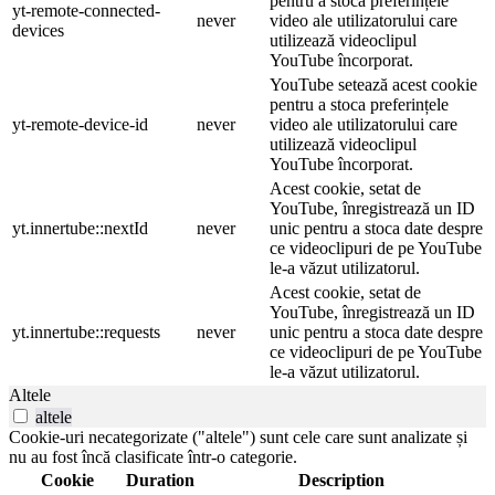
pentru a stoca preferințele
yt-remote-connected-
never
video ale utilizatorului care
devices
utilizează videoclipul
YouTube încorporat.
YouTube setează acest cookie
pentru a stoca preferințele
yt-remote-device-id
never
video ale utilizatorului care
utilizează videoclipul
YouTube încorporat.
Acest cookie, setat de
YouTube, înregistrează un ID
yt.innertube::nextId
never
unic pentru a stoca date despre
ce videoclipuri de pe YouTube
le-a văzut utilizatorul.
Acest cookie, setat de
YouTube, înregistrează un ID
yt.innertube::requests
never
unic pentru a stoca date despre
ce videoclipuri de pe YouTube
le-a văzut utilizatorul.
Altele
altele
Cookie-uri necategorizate ("altele") sunt cele care sunt analizate și
nu au fost încă clasificate într-o categorie.
Cookie
Duration
Description