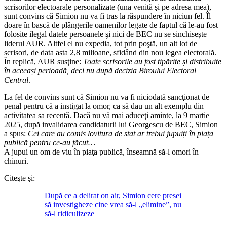
scrisorilor electoarale personalizate (una venită şi pe adresa mea),
sunt convins că Simion nu va fi tras la răspundere în niciun fel. Îl
doare în bască de plângerile oamenilor legate de faptul că le-au fost
folosite ilegal datele persoanele şi nici de BEC nu se sinchisește
liderul AUR. Altfel el nu expedia, tot prin poştă, un alt lot de
scrisori, de data asta 2,8 milioane, sfidând din nou legea electorală.
În replică, AUR susţine:
Toate scrisorile au fost tipărite și distribuite
în aceeași perioadă, deci nu după decizia Biroului Electoral
Central
.
La fel de convins sunt că Simion nu va fi niciodată sancţionat de
penal pentru că a instigat la omor, ca să dau un alt exemplu din
activitatea sa recentă. Dacă nu vă mai aduceţi aminte, la 9 martie
2025, după invalidarea candidaturii lui Georgescu de BEC, Simion
a spus:
Cei care au comis lovitura de stat ar trebui jupuiți în piața
publică pentru ce-au făcut…
A jupui un om de viu în piaţa publică, înseamnă să-l omori în
chinuri.
Citeşte şi:
După ce a delirat on air, Simion cere presei
să investigheze cine vrea să-l „elimine”, nu
să-l ridiculizeze