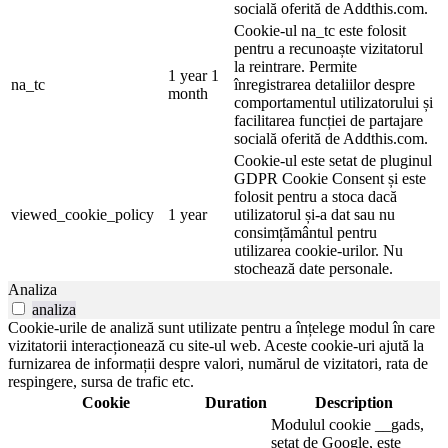
socială oferită de Addthis.com.
Cookie-ul na_tc este folosit
pentru a recunoaște vizitatorul
la reintrare. Permite
1 year 1
na_tc
înregistrarea detaliilor despre
month
comportamentul utilizatorului și
facilitarea funcției de partajare
socială oferită de Addthis.com.
Cookie-ul este setat de pluginul
GDPR Cookie Consent și este
folosit pentru a stoca dacă
viewed_cookie_policy
1 year
utilizatorul și-a dat sau nu
consimțământul pentru
utilizarea cookie-urilor. Nu
stochează date personale.
Analiza
analiza
Cookie-urile de analiză sunt utilizate pentru a înțelege modul în care
vizitatorii interacționează cu site-ul web. Aceste cookie-uri ajută la
furnizarea de informații despre valori, numărul de vizitatori, rata de
respingere, sursa de trafic etc.
Cookie
Duration
Description
Modulul cookie __gads,
setat de Google, este