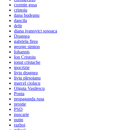
cozmin gusa
cristoiu
dana budeanu
dancila
delir
diana ivanovici sosoaca
Dragnea
gabriela firea
george simion
Iohannis
Ion Cristoiu
ionut cristache
ipocrizie
liviu dragnea
liviu plesoianu
marcel ciolacu
Olguta Vasilescu
Ponta
propaganda rusa
prostie
PSD
puscarie
putin
razboi