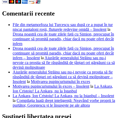
Comentarii recente
File din metamorfoza lui Turcescu sau după ce a pupat în tur
niscai pantaloni roșii, fluturele redevine omidă – Insolent
la
Drona noastră cea de toate zilele față cu Simion, preocupat în
continuare să promită paradis, chiar dacă nu poate oferi decât
infern
Drona noastră cea de toate zilele față cu Simion, preocupat în
continuare să promită paradis, chiar dacă nu poate oferi decât
infern – Insolent
la
Aiurările generalului Străinu sau nu-i
nevoie ca prostia să fie răspândită de țânțari ori gărgăuni ca să
devină molipsitoare
Aiurările generalului Străinu sau nu-i nevoie ca prostia să fie
răspândită de țânțari ori gărgăuni ca să devină molipsitoare –
Insolent
la
Motivarea pupincurismului în exces
Motivarea pupincurismului în exces – Insolent
la
La Ankara,
Ion Cristoiu! La Ankara, nu la Istanbul
La Ankara, Ion Cristoiu! La Ankara, nu la Istanbul – Insolent
la
Compilația luată drept inteligență: Neavând vorbe proprii la
purtător, Georgescu și le însușește pe ale altora
Susțineți libertatea presei