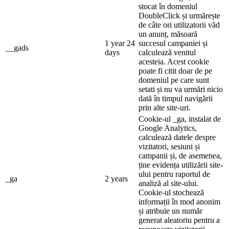
stocat în domeniul
DoubleClick și urmărește
de câte ori utilizatorii văd
un anunț, măsoară
1 year 24
succesul campaniei și
__gads
days
calculează venitul
acesteia. Acest cookie
poate fi citit doar de pe
domeniul pe care sunt
setati și nu va urmări nicio
dată în timpul navigării
prin alte site-uri.
Cookie-ul _ga, instalat de
Google Analytics,
calculează datele despre
vizitatori, sesiuni și
campanii și, de asemenea,
ține evidența utilizării site-
ului pentru raportul de
_ga
2 years
analiză al site-ului.
Cookie-ul stochează
informații în mod anonim
și atribuie un număr
generat aleatoriu pentru a