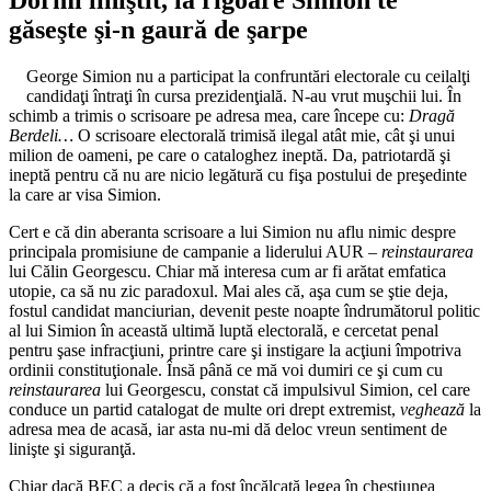
găseşte şi-n gaură de şarpe
George Simion nu a participat la confruntări electorale cu ceilalţi
candidaţi întraţi în cursa prezidenţială. N-au vrut muşchii lui. În
schimb a trimis o scrisoare pe adresa mea, care începe cu:
Dragă
Berdeli…
O scrisoare electorală trimisă ilegal atât mie, cât şi unui
milion de oameni, pe care o cataloghez ineptă. Da, patriotardă şi
ineptă pentru că nu are nicio legătură cu fişa postului de preşedinte
la care ar visa Simion.
Cert e că din aberanta scrisoare a lui Simion nu aflu nimic despre
principala promisiune de campanie a liderului AUR –
reinstaurarea
lui Călin Georgescu. Chiar mă interesa cum ar fi arătat emfatica
utopie, ca să nu zic paradoxul. Mai ales că, aşa cum se ştie deja,
fostul candidat manciurian, devenit peste noapte îndrumătorul politic
al lui Simion în această ultimă luptă electorală, e cercetat penal
pentru şase infracţiuni, printre care şi instigare la acţiuni împotriva
ordinii constituţionale. Însă până ce mă voi dumiri ce şi cum cu
reinstaurarea
lui Georgescu, constat că impulsivul Simion, cel care
conduce un partid catalogat de multe ori drept extremist,
veghează
la
adresa mea de acasă, iar asta nu-mi dă deloc vreun sentiment de
linişte şi siguranţă.
Chiar dacă BEC a decis că a fost încălcată legea în chestiunea