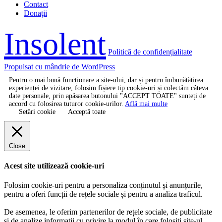
Contact
Donații
Insolent
Politică de confidențialitate
Propulsat cu mândrie de WordPress
Pentru o mai bună funcționare a site-ului, dar și pentru îmbunătățirea
experienței de vizitare, folosim fișiere tip cookie-uri și colectăm câteva
date personale, prin apăsarea butonului "ACCEPT TOATE" sunteți de
accord cu folosirea tuturor cookie-urilor.
Află mai multe
Setări cookie
Acceptă toate
Close
Acest site utilizează cookie-uri
Folosim cookie-uri pentru a personaliza conținutul și anunțurile,
pentru a oferi funcții de rețele sociale și pentru a analiza traficul.
De asemenea, le oferim partenerilor de rețele sociale, de publicitate
și de analize informații cu privire la modul în care folosiți site-ul