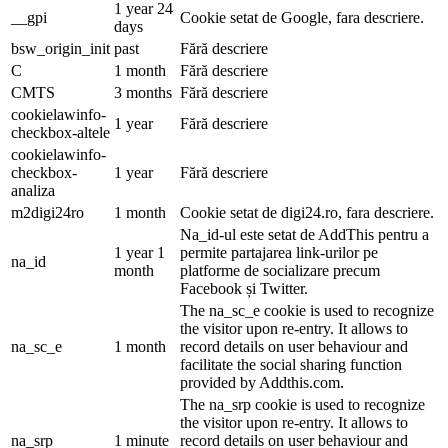
1 year 24
__gpi
Cookie setat de Google, fara descriere.
days
bsw_origin_init
past
Fără descriere
C
1 month
Fără descriere
CMTS
3 months
Fără descriere
cookielawinfo-
1 year
Fără descriere
checkbox-altele
cookielawinfo-
checkbox-
1 year
Fără descriere
analiza
m2digi24ro
1 month
Cookie setat de digi24.ro, fara descriere.
Na_id-ul este setat de AddThis pentru a
1 year 1
permite partajarea link-urilor pe
na_id
month
platforme de socializare precum
Facebook și Twitter.
The na_sc_e cookie is used to recognize
the visitor upon re-entry. It allows to
na_sc_e
1 month
record details on user behaviour and
facilitate the social sharing function
provided by Addthis.com.
The na_srp cookie is used to recognize
the visitor upon re-entry. It allows to
na_srp
1 minute
record details on user behaviour and