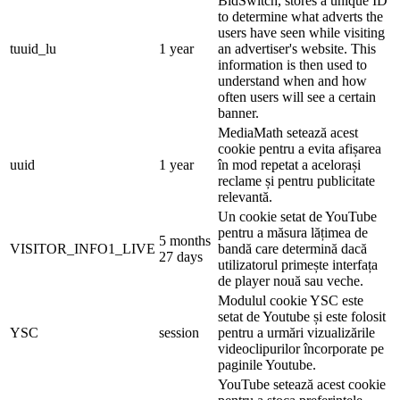
BidSwitch, stores a unique ID
to determine what adverts the
users have seen while visiting
tuuid_lu
1 year
an advertiser's website. This
information is then used to
understand when and how
often users will see a certain
banner.
MediaMath setează acest
cookie pentru a evita afișarea
uuid
1 year
în mod repetat a acelorași
reclame și pentru publicitate
relevantă.
Un cookie setat de YouTube
pentru a măsura lățimea de
5 months
VISITOR_INFO1_LIVE
bandă care determină dacă
27 days
utilizatorul primește interfața
de player nouă sau veche.
Modulul cookie YSC este
setat de Youtube și este folosit
YSC
session
pentru a urmări vizualizările
videoclipurilor încorporate pe
paginile Youtube.
YouTube setează acest cookie