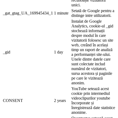
recunoaște vizitatorii
unici.
Setată de Google pentru a
_gat_gtag_UA_169945434_1
1 minute
distinge intre utilizatorii.
Instalat de Google
Analytics, cookie-ul _gid
stochează informații
despre modul în care
vizitatorii folosesc un site
web, creând în același
timp un raport de analiză
_gid
1 day
a performanței site-ului.
Unele dintre datele care
sunt colectate includ
numărul de vizitatori,
sursa acestora și paginile
pe care le vizitează
anonim.
YouTube setează acest
cookie prin intermediul
videoclipurilor youtube
CONSENT
2 years
încorporate și
înregistrează date statistice
anonime.