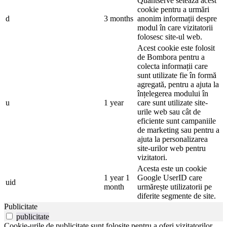
Quantserve setează acest
cookie pentru a urmări
d
3 months
anonim informații despre
modul în care vizitatorii
folosesc site-ul web.
Acest cookie este folosit
de Bombora pentru a
colecta informații care
sunt utilizate fie în formă
agregată, pentru a ajuta la
înțelegerea modului în
u
1 year
care sunt utilizate site-
urile web sau cât de
eficiente sunt campaniile
de marketing sau pentru a
ajuta la personalizarea
site-urilor web pentru
vizitatori.
Acesta este un cookie
1 year 1
Google UserID care
uid
month
urmărește utilizatorii pe
diferite segmente de site.
Publicitate
publicitate
Cookie-urile de publicitate sunt folosite pentru a oferi vizitatorilor