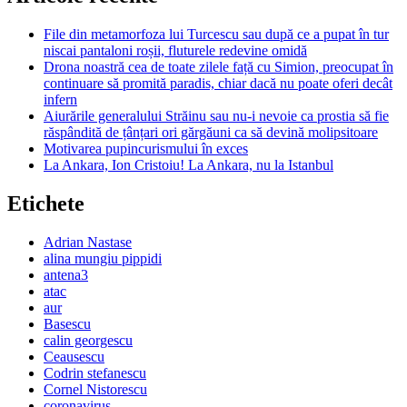
File din metamorfoza lui Turcescu sau după ce a pupat în tur
niscai pantaloni roșii, fluturele redevine omidă
Drona noastră cea de toate zilele față cu Simion, preocupat în
continuare să promită paradis, chiar dacă nu poate oferi decât
infern
Aiurările generalului Străinu sau nu-i nevoie ca prostia să fie
răspândită de țânțari ori gărgăuni ca să devină molipsitoare
Motivarea pupincurismului în exces
La Ankara, Ion Cristoiu! La Ankara, nu la Istanbul
Etichete
Adrian Nastase
alina mungiu pippidi
antena3
atac
aur
Basescu
calin georgescu
Ceausescu
Codrin stefanescu
Cornel Nistorescu
coronavirus