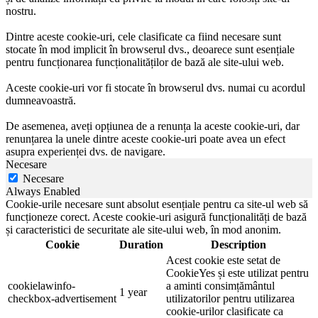
nostru.
Dintre aceste cookie-uri, cele clasificate ca fiind necesare sunt
stocate în mod implicit în browserul dvs., deoarece sunt esențiale
pentru funcționarea funcționalităților de bază ale site-ului web.
Aceste cookie-uri vor fi stocate în browserul dvs. numai cu acordul
dumneavoastră.
De asemenea, aveți opțiunea de a renunța la aceste cookie-uri, dar
renunțarea la unele dintre aceste cookie-uri poate avea un efect
asupra experienței dvs. de navigare.
Necesare
Necesare
Always Enabled
Cookie-urile necesare sunt absolut esențiale pentru ca site-ul web să
funcționeze corect. Aceste cookie-uri asigură funcționalități de bază
și caracteristici de securitate ale site-ului web, în mod anonim.
Cookie
Duration
Description
Acest cookie este setat de
CookieYes și este utilizat pentru
cookielawinfo-
a aminti consimțământul
1 year
checkbox-advertisement
utilizatorilor pentru utilizarea
cookie-urilor clasificate ca