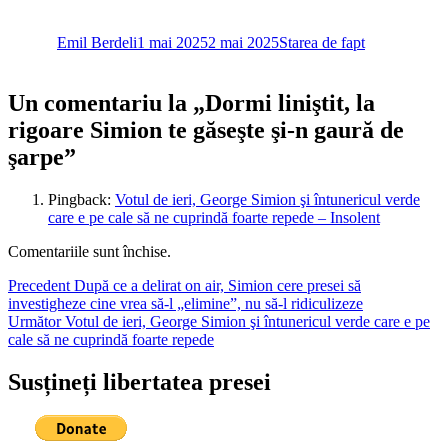
Autor
Publicat
Categorii
pe
Emil Berdeli
1 mai 2025
2 mai 2025
Starea de fapt
Un comentariu la „Dormi liniştit, la
rigoare Simion te găseşte şi-n gaură de
şarpe”
Pingback:
Votul de ieri, George Simion şi întunericul verde
care e pe cale să ne cuprindă foarte repede – Insolent
Comentariile sunt închise.
Navigare
Articolul
Precedent
După ce a delirat on air, Simion cere presei să
anterior:
investigheze cine vrea să-l „elimine”, nu să-l ridiculizeze
în
Articolul
Următor
Votul de ieri, George Simion şi întunericul verde care e pe
articole
următor:
cale să ne cuprindă foarte repede
Susțineți libertatea presei