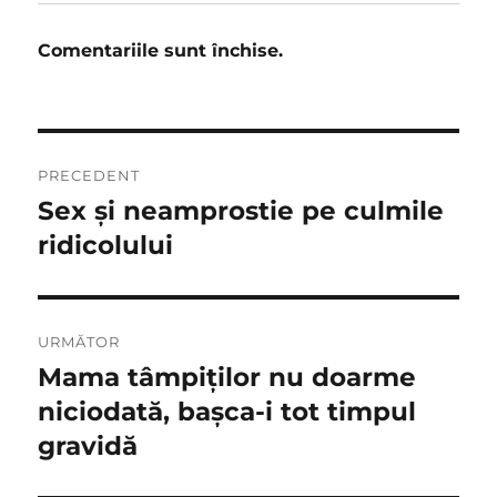
Comentariile sunt închise.
Navigare
PRECEDENT
în
Sex şi neamprostie pe culmile
Articolul
anterior:
ridicolului
articole
URMĂTOR
Mama tâmpiţilor nu doarme
Articolul
următor:
niciodată, başca-i tot timpul
gravidă