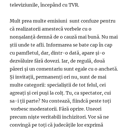
televiziunile, începând cu TVR.
Mult prea multe emisiuni sunt confuze pentru
că realizatorii amestecă vorbele cu o
nonşalanţă demnă de o cauză mai bună. Nu mai
ştii unde te afli. Informarea se bate cap în cap
cu pamfletul, dar, dintr-o dată, apare şi-o
dezvăluire fără dovezi. Iar, de regulă, două
păreri şi un comentariu sunt egale cu o anchetă.
Şi invitaţii, permanenţi ori nu, sunt de mai
multe categorii: specialiştii de tot felul, cei
agreaţi şi cei puşi la colţ. Tu, ca spectator, cui
sa-i ţii parte? Nu contează, fiindcă peste toţi
vorbesc moderatorii. Fără oprire. Uneori
precum nişte veritabili inchizitori. Vor să ne
convingă pe toţi că judecăţile lor exprimă