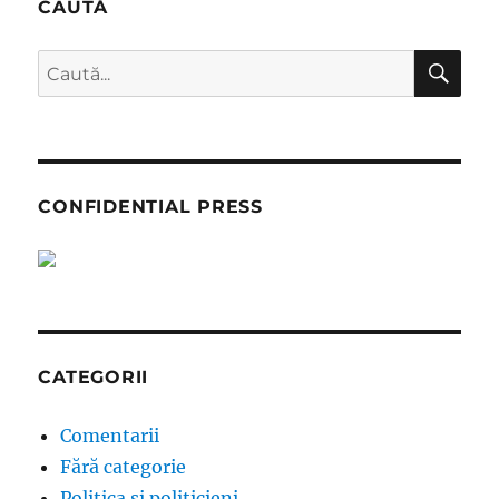
CAUTĂ
CĂ
Caută
după:
CONFIDENTIAL PRESS
CATEGORII
Comentarii
Fără categorie
Politica si politicieni