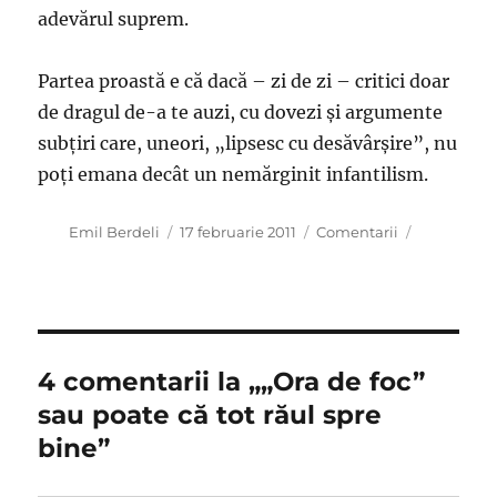
adevărul suprem.
Partea proastă e că dacă – zi de zi – critici doar
de dragul de-a te auzi, cu dovezi şi argumente
subţiri care, uneori, „lipsesc cu desăvârşire”, nu
poţi emana decât un nemărginit infantilism.
Autor
Publicat
Categorii
Emil Berdeli
17 februarie 2011
Comentarii
pe
4 comentarii la „„Ora de foc”
sau poate că tot răul spre
bine”