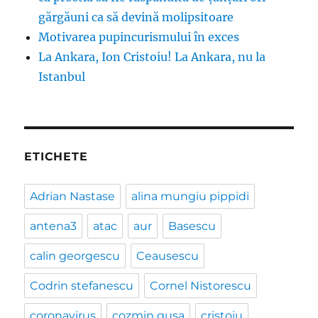
gărgăuni ca să devină molipsitoare
Motivarea pupincurismului în exces
La Ankara, Ion Cristoiu! La Ankara, nu la
Istanbul
ETICHETE
Adrian Nastase
alina mungiu pippidi
antena3
atac
aur
Basescu
calin georgescu
Ceausescu
Codrin stefanescu
Cornel Nistorescu
coronavirus
cozmin gusa
cristoiu