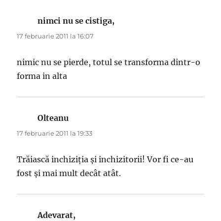
nimci nu se cistiga,
spune:
17 februarie 2011 la 16:07
nimic nu se pierde, totul se transforma dintr-o
forma in alta
Olteanu
spune:
17 februarie 2011 la 19:33
Trăiască inchiziţia şi inchizitorii! Vor fi ce-au
fost şi mai mult decât atât.
Adevarat,
spune: