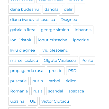
dana budeanu
dancila
delir
diana ivanovici sosoaca
Dragnea
gabriela firea
george simion
Iohannis
Ion Cristoiu
ionut cristache
ipocrizie
liviu dragnea
liviu plesoianu
marcel ciolacu
Olguta Vasilescu
Ponta
propaganda rusa
prostie
PSD
puscarie
putin
razboi
ridicol
Romania
rusia
scandal
sosoaca
ucraina
UE
Victor Ciutacu