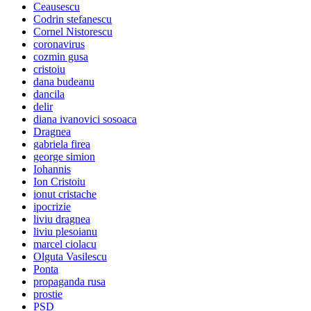
Ceausescu
Codrin stefanescu
Cornel Nistorescu
coronavirus
cozmin gusa
cristoiu
dana budeanu
dancila
delir
diana ivanovici sosoaca
Dragnea
gabriela firea
george simion
Iohannis
Ion Cristoiu
ionut cristache
ipocrizie
liviu dragnea
liviu plesoianu
marcel ciolacu
Olguta Vasilescu
Ponta
propaganda rusa
prostie
PSD