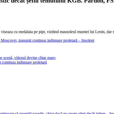
astic decât șeful temutului KGB. Pardon, FSB
 viseaza cu medalaia pe pipt, vizitind mausoleul mumiei lui Lenin, dar se 
 Moscovei, transmit continuu indignare proletară – Insolent
e scenă, viitorul devine chiar maro
t continuu indignare proletară
ntinuare să promită paradis, chiar dacă nu poate oferi decât infern – In