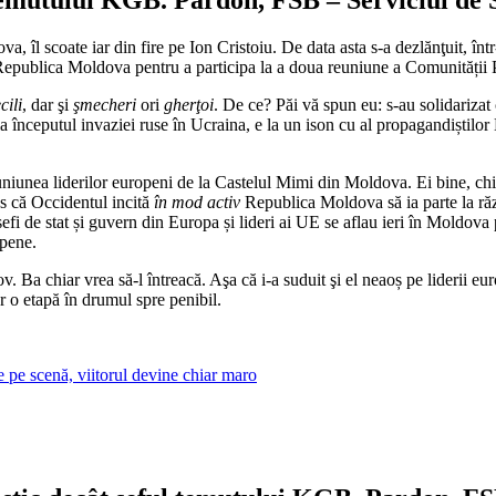
l scoate iar din fire pe Ion Cristoiu. De data asta s-a dezlănţuit, într-
în Republica Moldova pentru a participa la a doua reuniune a Comunității
cili
, dar şi
şmecheri
ori
gherţoi
. De ce? Păi vă spun eu: s-au solidarizat 
la începutul invaziei ruse în Ucraina, e la un ison cu al propagandiștilo
reuniunea liderilor europeni de la Castelul Mimi din Moldova. Ei bine, c
us că Occidentul incită
în mod activ
Republica Moldova să ia parte la răz
 șefi de stat și guvern din Europa și lideri ai UE se aflau ieri în Moldova
opene.
. Ba chiar vrea să-l întreacă. Aşa că i-a suduit şi el neaoș pe liderii e
ar o etapă în drumul spre penibil.
e pe scenă, viitorul devine chiar maro