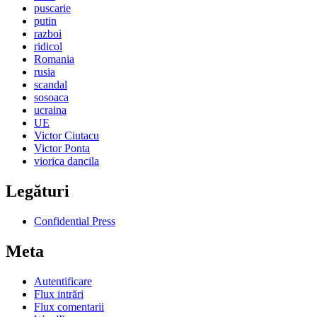
puscarie
putin
razboi
ridicol
Romania
rusia
scandal
sosoaca
ucraina
UE
Victor Ciutacu
Victor Ponta
viorica dancila
Legături
Confidential Press
Meta
Autentificare
Flux intrări
Flux comentarii