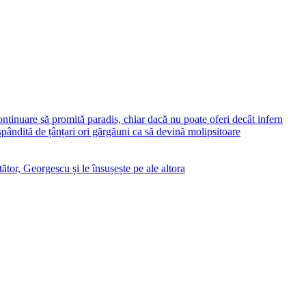
ontinuare să promită paradis, chiar dacă nu poate oferi decât infern
ăspândită de țânțari ori gărgăuni ca să devină molipsitoare
ător, Georgescu și le însușește pe ale altora