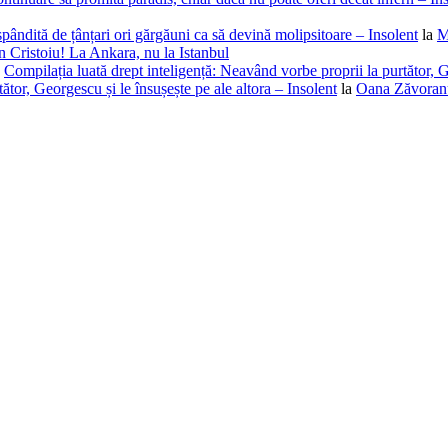
spândită de țânțari ori gărgăuni ca să devină molipsitoare – Insolent
la
M
 Cristoiu! La Ankara, nu la Istanbul
a
Compilația luată drept inteligență: Neavând vorbe proprii la purtător, G
ător, Georgescu și le însușește pe ale altora – Insolent
la
Oana Zăvoranu,