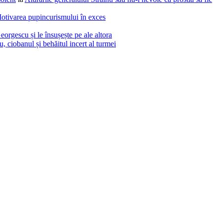
otivarea pupincurismului în exces
eorgescu și le însușește pe ale altora
 ciobanul și behăitul incert al turmei