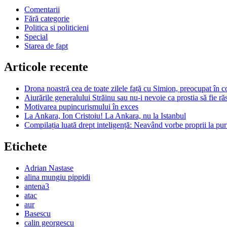
Comentarii
Fără categorie
Politica si politicieni
Special
Starea de fapt
Articole recente
Drona noastră cea de toate zilele față cu Simion, preocupat în c
Aiurările generalului Străinu sau nu-i nevoie ca prostia să fie r
Motivarea pupincurismului în exces
La Ankara, Ion Cristoiu! La Ankara, nu la Istanbul
Compilația luată drept inteligență: Neavând vorbe proprii la purt
Etichete
Adrian Nastase
alina mungiu pippidi
antena3
atac
aur
Basescu
calin georgescu