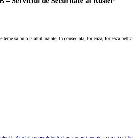
 – Serviciul de Securitate al Rusiei”
teme sa nu o ia altul inainte. In consecinta, forjeaza, forjeaza peltic
solent
la
Aiurările generalului Străinu sau nu-i nevoie ca prostia să fie