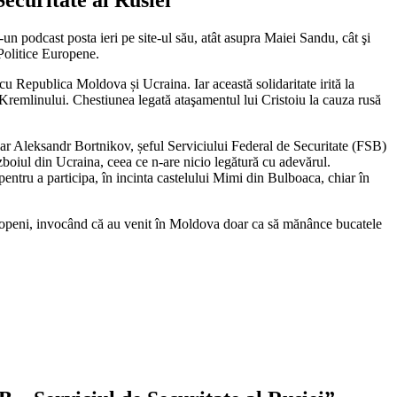
un podcast posta ieri pe site-ul său, atât asupra Maiei Sandu, cât şi
 Politice Europene.
cu Republica Moldova și Ucraina. Iar această solidaritate irită la
r Kremlinului. Chestiunea legată ataşamentul lui Cristoiu la cauza rusă
hiar Aleksandr Bortnikov, șeful Serviciului Federal de Securitate (FSB)
boiul din Ucraina, ceea ce n-are nicio legătură cu adevărul.
 pentru a participa, în incinta castelului Mimi din Bulboaca, chiar în
uropeni, invocând că au venit în Moldova doar ca
să mănânce bucatele