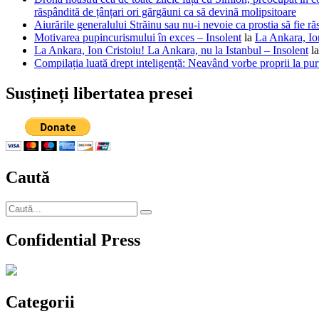
răspândită de țânțari ori gărgăuni ca să devină molipsitoare
Aiurările generalului Străinu sau nu-i nevoie ca prostia să fie ră
Motivarea pupincurismului în exces – Insolent
la
La Ankara, Ion
La Ankara, Ion Cristoiu! La Ankara, nu la Istanbul – Insolent
l
Compilația luată drept inteligență: Neavând vorbe proprii la purt
Susțineți libertatea presei
Caută
Caută
Căutare
după:
Confidential Press
Categorii