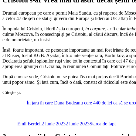
Drumul european pe care a pornit Maia Sandu, ca şi ruperea de Moscova, î
a celor 47 de șefi de stat și guvern din Europa și lideri ai UE aflați 
În opinia lui Cristoiu, liderii ăștia europeni,
in corpore
, ar fi chiar
imbe
culme Moscova, în consecința şi pe Cristoiu, al cărui discurs, încă de 
e de notorietate, nu insist.
Însă, foarte important, ce persoane importante au mai fost iritate de 
al Rusiei, fostul KGB. Aşadar, într-o intervenție rară, Bortnikov, a sp
Declarația şefului spionilor ruşi vine tot în contextul în care cei 47 de
apropierea graniţei cu Ucraina, la reuniunea Comunității Politice Eur
După cum se vede, Cristoiu nu se putea lăsa mai prejos decât Bortnikov
unui popor sărac. Şi iată cum, încă o dată, constat că ridicolul este do
Citeşte şi:
În ţara în care Dana Budeanu cere 440 de lei ca să se urc
Autor
Publicat
Categorii
pe
Emil Berdeli
2 iunie 2023
2 iunie 2023
Starea de fapt