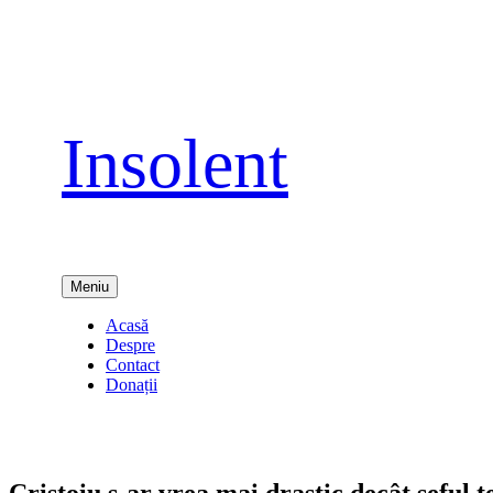
Sari
la
conținut
Insolent
Meniu
Acasă
Despre
Contact
Donații
Cristoiu s-ar vrea mai drastic decât șeful