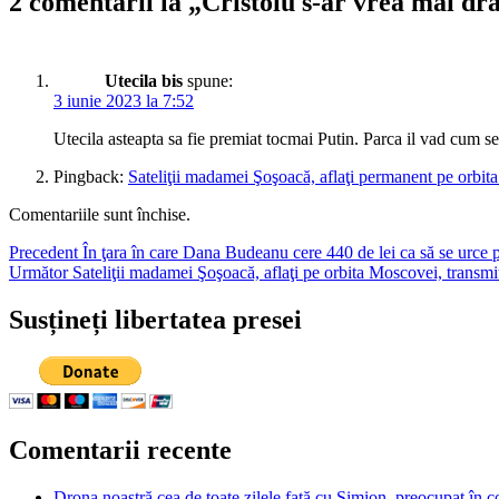
2 comentarii la „Cristoiu s-ar vrea mai dr
Utecila bis
spune:
3 iunie 2023 la 7:52
Utecila asteapta sa fie premiat tocmai Putin. Parca il vad cum se
Pingback:
Sateliţii madamei Şoşoacă, aflaţi permanent pe orbita
Comentariile sunt închise.
Navigare
Articolul
Precedent
În ţara în care Dana Budeanu cere 440 de lei ca să se urce p
Articolul
anterior:
Următor
Sateliţii madamei Şoşoacă, aflaţi pe orbita Moscovei, transmi
în
următor:
articole
Susțineți libertatea presei
Comentarii recente
Drona noastră cea de toate zilele față cu Simion, preocupat în co