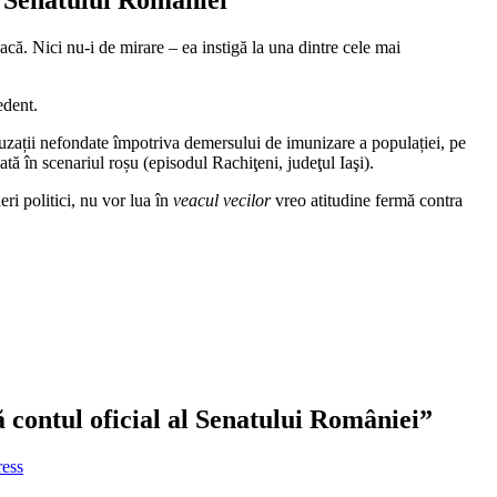
că. Nici nu-i de mirare – ea instigă la una dintre cele mai
edent.
cuzații nefondate împotriva demersului de imunizare a populației, pe
ată în scenariul roșu (episodul Rachiţeni, judeţul Iaşi).
ri politici, nu vor lua în
veacul vecilor
vreo atitudine fermă contra
contul oficial al Senatului României”
ress