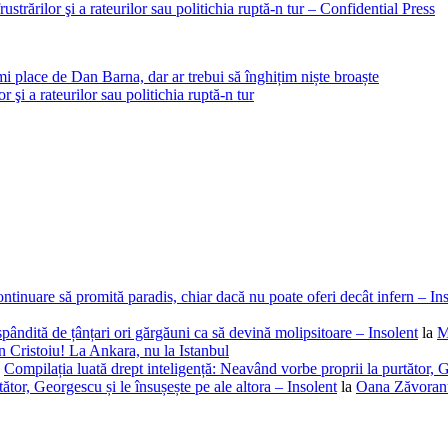
ustrărilor şi a rateurilor sau politichia ruptă-n tur – Confidential Press
place de Dan Barna, dar ar trebui să înghițim niște broaște
r şi a rateurilor sau politichia ruptă-n tur
ntinuare să promită paradis, chiar dacă nu poate oferi decât infern – In
spândită de țânțari ori gărgăuni ca să devină molipsitoare – Insolent
la
M
 Cristoiu! La Ankara, nu la Istanbul
a
Compilația luată drept inteligență: Neavând vorbe proprii la purtător, G
ător, Georgescu și le însușește pe ale altora – Insolent
la
Oana Zăvoranu,