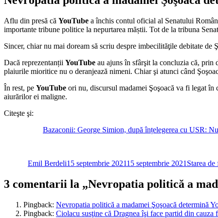
Aflu din presă că
YouTube
a închis contul oficial al Senatului Român
importante tribune politice la nepurtarea măștii. Tot de la tribuna Sen
Sincer, chiar nu mai doream să scriu despre imbecilităţile debitate de 
Dacă reprezentanții
YouTube
au ajuns în sfârşit la concluzia că, pri
plaiurile mioritice nu o deranjează nimeni. Chiar şi atunci când Şoşoacă
În rest, pe
YouTube
ori nu, discursul madamei Şoşoacă va fi legat în con
aiurărilor ei maligne.
Citeşte şi:
Bazaconii: George Simion, după înțelegerea cu USR: Nu î
Autor
Publicat
Categorii
pe
Emil Berdeli
15 septembrie 2021
15 septembrie 2021
Starea de 
3 comentarii la „Nevropatia politică a ma
Pingback:
Nevropatia politică a madamei Şoşoacă determină You
Pingback:
Ciolacu susţine că Dragnea îşi face partid din cauza fru