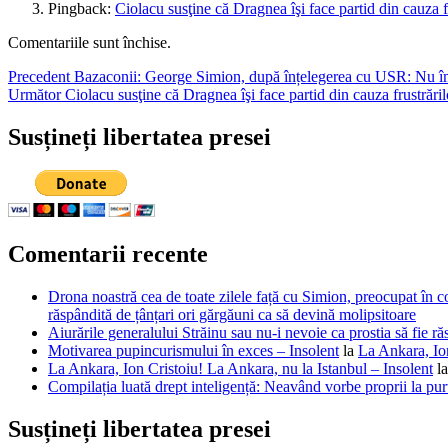
Pingback:
Ciolacu susţine că Dragnea îşi face partid din cauza fr
Comentariile sunt închise.
Navigare
Articolul
Precedent
Bazaconii: George Simion, după înțelegerea cu USR: Nu îmi 
Articolul
anterior:
Următor
Ciolacu susţine că Dragnea îşi face partid din cauza frustrărilo
în
următor:
articole
Susțineți libertatea presei
Comentarii recente
Drona noastră cea de toate zilele față cu Simion, preocupat în co
răspândită de țânțari ori gărgăuni ca să devină molipsitoare
Aiurările generalului Străinu sau nu-i nevoie ca prostia să fie ră
Motivarea pupincurismului în exces – Insolent
la
La Ankara, Ion
La Ankara, Ion Cristoiu! La Ankara, nu la Istanbul – Insolent
l
Compilația luată drept inteligență: Neavând vorbe proprii la purt
Susțineți libertatea presei