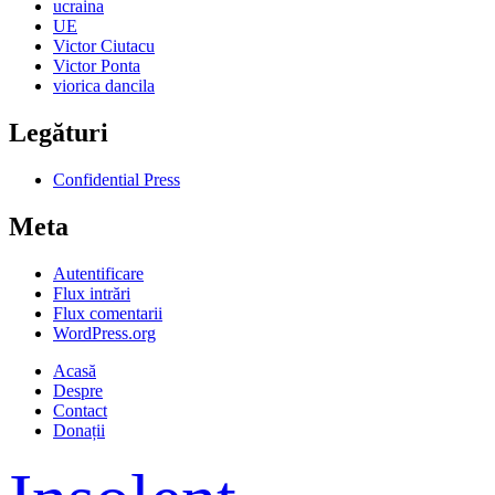
ucraina
UE
Victor Ciutacu
Victor Ponta
viorica dancila
Legături
Confidential Press
Meta
Autentificare
Flux intrări
Flux comentarii
WordPress.org
Acasă
Despre
Contact
Donații