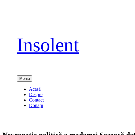
Sari
la
conținut
Insolent
Meniu
Acasă
Despre
Contact
Donații
Nevropatia politică a madamei Şoşoacă det