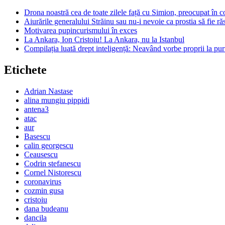
Drona noastră cea de toate zilele față cu Simion, preocupat în c
Aiurările generalului Străinu sau nu-i nevoie ca prostia să fie r
Motivarea pupincurismului în exces
La Ankara, Ion Cristoiu! La Ankara, nu la Istanbul
Compilația luată drept inteligență: Neavând vorbe proprii la purt
Etichete
Adrian Nastase
alina mungiu pippidi
antena3
atac
aur
Basescu
calin georgescu
Ceausescu
Codrin stefanescu
Cornel Nistorescu
coronavirus
cozmin gusa
cristoiu
dana budeanu
dancila