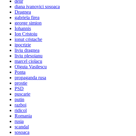
delir
diana ivanovici sosoaca
Dragnea
gabriela firea
george simion
Iohannis
Ion Cristoiu
ionut cristache
ipocrizie
liviu dragnea
liviu plesoianu
marcel ciolacu
Olguta Vasilescu
Ponta
propaganda rusa
prostie
PSD
puscarie
putin
razboi
ridicol
Romania
rusia
scandal
sosoaca