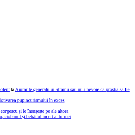
solent
la
Aiurările generalului Străinu sau nu-i nevoie ca prostia să fie
otivarea pupincurismului în exces
eorgescu și le însușește pe ale altora
 ciobanul și behăitul incert al turmei