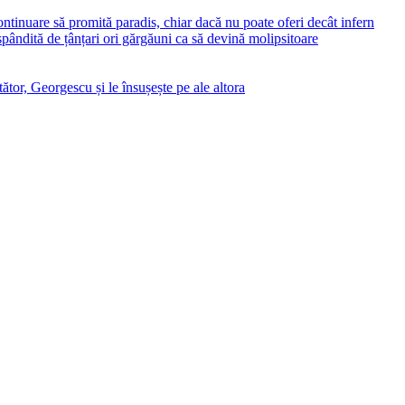
ontinuare să promită paradis, chiar dacă nu poate oferi decât infern
ăspândită de țânțari ori gărgăuni ca să devină molipsitoare
ător, Georgescu și le însușește pe ale altora