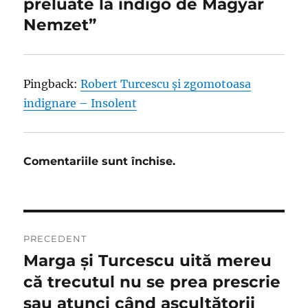
preluate la indigo de Magyar
Nemzet”
Pingback:
Robert Turcescu și zgomotoasa
indignare – Insolent
Comentariile sunt închise.
Navigare
PRECEDENT
în
Marga și Turcescu uită mereu
Articolul
anterior:
că trecutul nu se prea prescrie
articole
sau atunci când ascultătorii