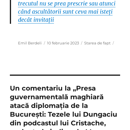
trecutul nu se prea prescrie sau atunci
când ascultătorii sunt ceva mai isteți
decât invitații
Autor
Publicat
Categorii
Emil Berdeli
10 februarie 2023
Starea de fapt
pe
Un comentariu la „Presa
guvernamentală maghiară
atacă diplomația de la
București: Tezele lui Dungaciu
din podcastul lui Cristache,