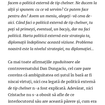
facem o politică externă de tip chelner. Ne ducem la
alții și spunem: cu ce vă servim? Ce putem face
pentru dvs? Avem un meniu, alegeți-vă ceva de-
aici. Când faci o politică externă de tip chelner, tu
poți să primești, eventual, un bacșiș, dar nu faci
politică. Harta politică externă este strategia ta,
diplomații îndeplinesc această viziune. Problema
noastră este la nivelul strategiei, nu diplomației…
Ca mai toate afirmațiile
zguduitoare
ale
controversatului Dan Dungaciu, cel care pare
convins că ambiguitatea ori șutul în bară ar fi
niscai virtuți, nici cea legată de politică externă
de tip chelner
n-a fost explicată. Adevărat, nici
Cristache nu s-a obosit să afle de ce
interlocutorul său are această părere și, cum era