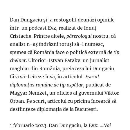
Dan Dungaciu și-a rostogolit deunăzi opiniile
într-un podcast Evz, realizat de Ionuț
Cristache. Printre altele,
părerologul
nostru, că
analist n-aș îndrăzni totuși să-l numesc,
spunea că România face o politică externă
de tip
chelner
. Ulterior, Istvan Pataky, un jurnalist
maghiar din România, preia
teza
lui Dungaciu,
fără să-l citeze însă, în articolul:
Eșecul
diplomației române de tip ospătar
, publicat de
Magyar Nemzet, un oficios al guvernului Viktor
Orban. Pe scurt, articolul cu pricina încearcă să
desființeze diplomația de la București.
1 februarie 2023. Dan Dungaciu, la Evz:
…Noi