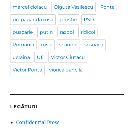
marcel ciolacu
Olguta Vasilescu
Ponta
propaganda rusa
prostie
PSD
puscarie
putin
razboi
ridicol
Romania
rusia
scandal
sosoaca
ucraina
UE
Victor Ciutacu
Victor Ponta
viorica dancila
LEGĂTURI
Confidential Press