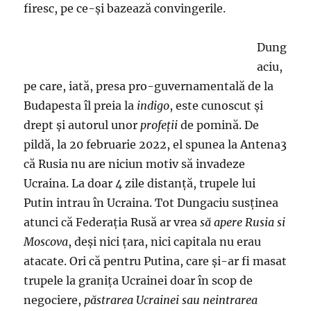
firesc, pe ce-și bazează convingerile.
Dung
aciu,
pe care, iată, presa pro-guvernamentală de la
Budapesta îl preia la
indigo
, este cunoscut și
drept și autorul unor
profeții
de pomină. De
pildă, la 20 februarie 2022, el spunea la Antena3
că Rusia nu are niciun motiv să invadeze
Ucraina. La doar 4 zile distanță, trupele lui
Putin intrau în Ucraina. Tot Dungaciu susținea
atunci că Federația Rusă ar vrea
să apere Rusia si
Moscova
, deși nici țara, nici capitala nu erau
atacate. Ori că pentru Putina, care și-ar fi masat
trupele la granița Ucrainei doar în scop de
negociere,
păstrarea Ucrainei sau neintrarea