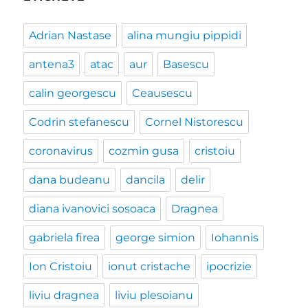
Adrian Nastase
alina mungiu pippidi
antena3
atac
aur
Basescu
calin georgescu
Ceausescu
Codrin stefanescu
Cornel Nistorescu
coronavirus
cozmin gusa
cristoiu
dana budeanu
dancila
delir
diana ivanovici sosoaca
Dragnea
gabriela firea
george simion
Iohannis
Ion Cristoiu
ionut cristache
ipocrizie
liviu dragnea
liviu plesoianu