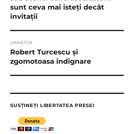
sunt ceva mai isteți decât
invitații
URMĂTOR
Robert Turcescu și
Articolul
următor:
zgomotoasa indignare
SUSȚINEȚI LIBERTATEA PRESEI