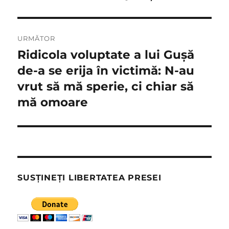
URMĂTOR
Ridicola voluptate a lui Guşă
Articolul
următor:
de-a se erija în victimă: N-au
vrut să mă sperie, ci chiar să
mă omoare
SUSȚINEȚI LIBERTATEA PRESEI