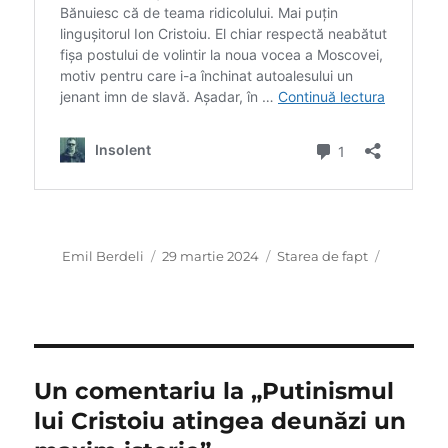
Autor
Publicat
Categorii
Emil Berdeli
29 martie 2024
Starea de fapt
pe
Un comentariu la „Putinismul
lui Cristoiu atingea deunăzi un