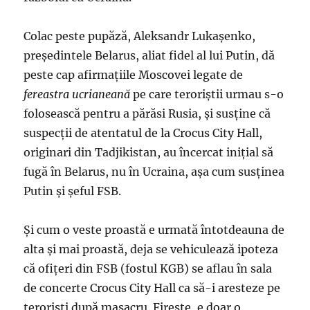
Colac peste pupăză, Aleksandr Lukaşenko,
preşedintele Belarus, aliat fidel al lui Putin, dă
peste cap afirmaţiile Moscovei legate de
fereastra ucrianeană
pe care teroriştii urmau s-o
folosească pentru a părăsi Rusia, şi susţine că
suspecţii de atentatul de la Crocus City Hall,
originari din Tadjikistan, au încercat iniţial să
fugă în Belarus, nu în Ucraina, aşa cum susţinea
Putin şi şeful FSB.
Şi cum o veste proastă e urmată întotdeauna de
alta şi mai proastă, deja se vehiculează ipoteza
că ofiţeri din FSB (fostul KGB) se aflau în sala
de concerte Crocus City Hall ca să-i aresteze pe
terorişti după masacru. Fireşte, e doar o