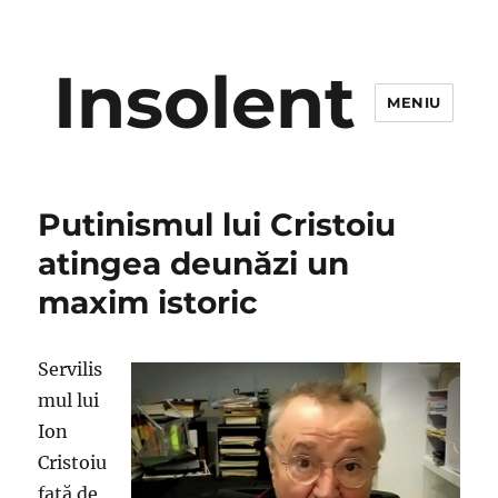
Insolent
MENIU
Putinismul lui Cristoiu
atingea deunăzi un
maxim istoric
Servilis
mul lui
Ion
Cristoiu
faţă de