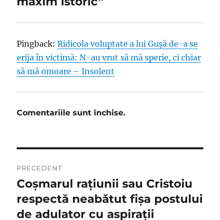
maxim istoric”
Pingback:
Ridicola voluptate a lui Guşă de-a se
erija în victimă: N-au vrut să mă sperie, ci chiar
să mă omoare – Insolent
Comentariile sunt închise.
Navigare
PRECEDENT
în
Coșmarul rațiunii sau Cristoiu
Articolul
anterior:
respectă neabătut fişa postului
articole
de adulator cu aspiraţii