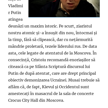
Vladimi
r Putin
atingea
deunăzi un maxim istoric. Pe scurt, ziaristul
nostru atomic şi-a însuşit din nou, întocmai şi
la timp, fără să clipească, dar cu neţărmurită
mândrie proletară, tezele liderului rus. De data
asta, cele legate de atentatul de la Moscova. În
consecinţă, Cristoiu recomandă enoriaşilor să
citească ca pe Sfânta Scriptură discursul lui
Putin de după atentat, care are drept principal
obiectiv demonizarea Ucrainei. Musai trebuie să
aflăm că, de fapt, Kievul şi Occidentul sunt
amestecaţi în masacrul de la sala de concerte
Crocus City Hall din Moscova.