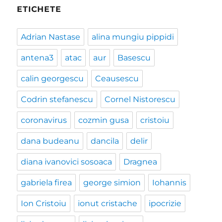
ETICHETE
Adrian Nastase
alina mungiu pippidi
antena3
atac
aur
Basescu
calin georgescu
Ceausescu
Codrin stefanescu
Cornel Nistorescu
coronavirus
cozmin gusa
cristoiu
dana budeanu
dancila
delir
diana ivanovici sosoaca
Dragnea
gabriela firea
george simion
Iohannis
Ion Cristoiu
ionut cristache
ipocrizie