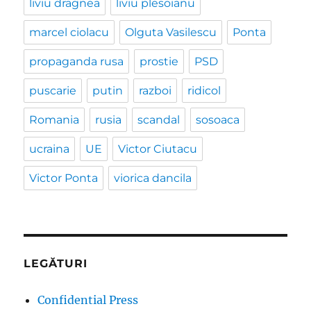
liviu dragnea
liviu plesoianu
marcel ciolacu
Olguta Vasilescu
Ponta
propaganda rusa
prostie
PSD
puscarie
putin
razboi
ridicol
Romania
rusia
scandal
sosoaca
ucraina
UE
Victor Ciutacu
Victor Ponta
viorica dancila
LEGĂTURI
Confidential Press