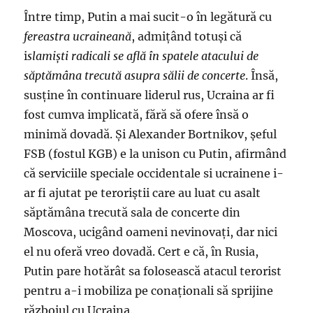
Între timp, Putin a mai sucit-o în legătură cu
fereastra ucraineană
, admiţând totuşi că
i
slamiști radicali se află în spatele atacului de
săptămâna trecută asupra sălii de concerte
. Însă,
susţine în continuare liderul rus, Ucraina ar fi
fost cumva implicată, fără să ofere însă o
minimă dovadă. Şi Alexander Bortnikov, şeful
FSB (fostul KGB) e la unison cu Putin, afirmând
că serviciile speciale occidentale si ucrainene i-
ar fi ajutat pe teroriştii care au luat cu asalt
săptămâna trecută sala de concerte din
Moscova, ucigând oameni nevinovaţi, dar nici
el nu oferă vreo dovadă. Cert e că, în Rusia,
Putin pare hotărât sa folosească atacul terorist
pentru a-i mobiliza pe conaţionali să sprijine
războiul cu Ucraina.