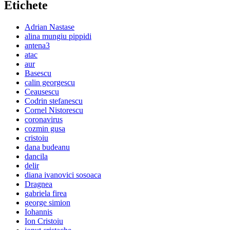
Etichete
Adrian Nastase
alina mungiu pippidi
antena3
atac
aur
Basescu
calin georgescu
Ceausescu
Codrin stefanescu
Cornel Nistorescu
coronavirus
cozmin gusa
cristoiu
dana budeanu
dancila
delir
diana ivanovici sosoaca
Dragnea
gabriela firea
george simion
Iohannis
Ion Cristoiu