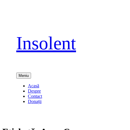
Sari
la
conținut
Insolent
Meniu
Acasă
Despre
Contact
Donații