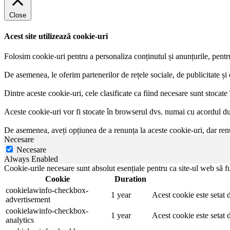
Close
Acest site utilizează cookie-uri
Folosim cookie-uri pentru a personaliza conținutul și anunțurile, pentru a
De asemenea, le oferim partenerilor de rețele sociale, de publicitate și d
Dintre aceste cookie-uri, cele clasificate ca fiind necesare sunt stocat
Aceste cookie-uri vor fi stocate în browserul dvs. numai cu acordul 
De asemenea, aveți opțiunea de a renunța la aceste cookie-uri, dar renu
Necesare
Necesare
Always Enabled
Cookie-urile necesare sunt absolut esențiale pentru ca site-ul web să fu
Cookie
Duration
cookielawinfo-checkbox-
1 year
Acest cookie este setat d
advertisement
cookielawinfo-checkbox-
1 year
Acest cookie este setat d
analytics