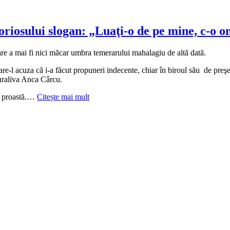
riosului slogan: „Luaţi-o de pe mine, c-o 
re a mai fi nici măcar umbra temerarului mahalagiu de altă dată.
ă care-l acuza că i-a făcut propuneri indecente, chiar în biroul său de pre
guraliva Anca Cârcu.
ai proastă.…
Citește mai mult