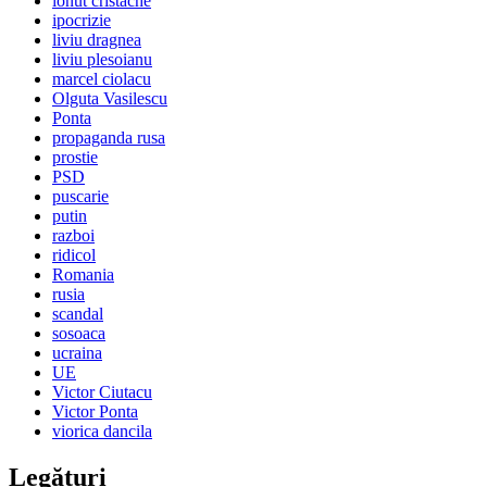
ionut cristache
ipocrizie
liviu dragnea
liviu plesoianu
marcel ciolacu
Olguta Vasilescu
Ponta
propaganda rusa
prostie
PSD
puscarie
putin
razboi
ridicol
Romania
rusia
scandal
sosoaca
ucraina
UE
Victor Ciutacu
Victor Ponta
viorica dancila
Legături