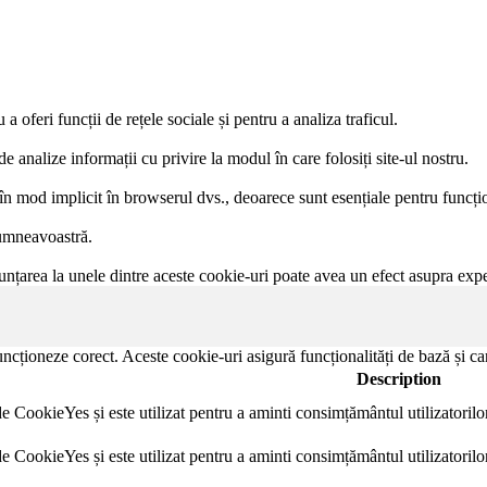
 oferi funcții de rețele sociale și pentru a analiza traficul.
e analize informații cu privire la modul în care folosiți site-ul nostru.
e în mod implicit în browserul dvs., deoarece sunt esențiale pentru funcțio
dumneavoastră.
nțarea la unele dintre aceste cookie-uri poate avea un efect asupra expe
ncționeze corect. Aceste cookie-uri asigură funcționalități de bază și car
Description
e CookieYes și este utilizat pentru a aminti consimțământul utilizatorilor 
e CookieYes și este utilizat pentru a aminti consimțământul utilizatorilor