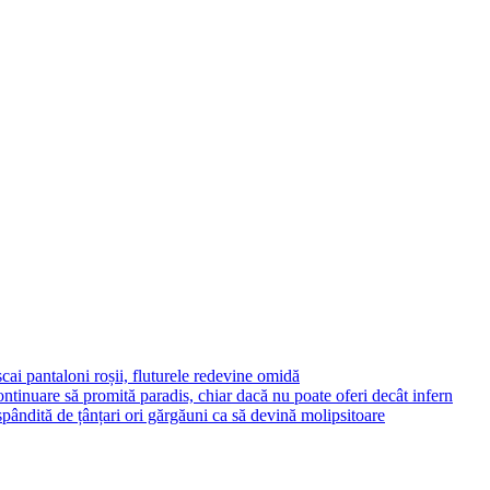
cai pantaloni roșii, fluturele redevine omidă
ontinuare să promită paradis, chiar dacă nu poate oferi decât infern
ăspândită de țânțari ori gărgăuni ca să devină molipsitoare