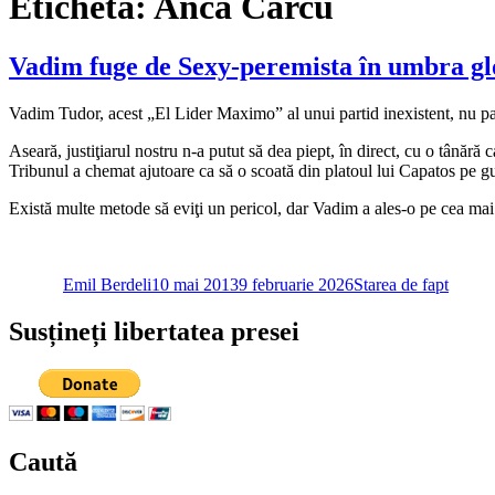
Etichetă:
Anca Carcu
Vadim fuge de Sexy-peremista în umbra glo
Vadim Tudor, acest „El Lider Maximo” al unui partid inexistent, nu pa
Aseară, justiţiarul nostru n-a putut să dea piept, în direct, cu o tânăr
Tribunul a chemat ajutoare ca să o scoată din platoul lui Capatos pe 
Există multe metode să eviţi un pericol, dar Vadim a ales-o pe cea m
Autor
Publicat
Categorii
pe
Emil Berdeli
10 mai 2013
9 februarie 2026
Starea de fapt
Susțineți libertatea presei
Caută