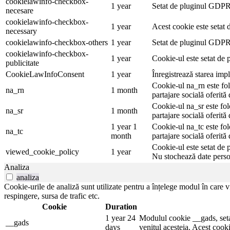
cookielawinfo-checkbox-
1 year
Setat de pluginul GDPR 
necesare
cookielawinfo-checkbox-
1 year
Acest cookie este setat d
necessary
cookielawinfo-checkbox-others
1 year
Setat de pluginul GDPR C
cookielawinfo-checkbox-
1 year
Cookie-ul este setat de 
publicitate
CookieLawInfoConsent
1 year
Înregistrează starea imp
Cookie-ul na_rn este folo
na_rn
1 month
partajare socială oferit
Cookie-ul na_sr este folo
na_sr
1 month
partajare socială oferit
1 year 1
Cookie-ul na_tc este folo
na_tc
month
partajare socială oferit
Cookie-ul este setat de 
viewed_cookie_policy
1 year
Nu stochează date perso
Analiza
analiza
Cookie-urile de analiză sunt utilizate pentru a înțelege modul în care vi
respingere, sursa de trafic etc.
Cookie
Duration
1 year 24
Modulul cookie __gads, setat
__gads
days
venitul acesteia. Acest cooki