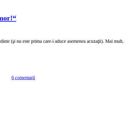
omor!“
şedinte (şi nu este prima care-i aduce asemenea acuzaţii). Mai mult,
la
Vadim
6 comentarii
fuge
de
Sexy-
peremista
în
umbra
gloriosului
slogan:
„Luaţi-
o
de