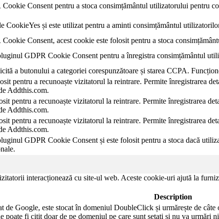
Cookie Consent pentru a stoca consimțământul utilizatorului pentru coo
e CookieYes și este utilizat pentru a aminti consimțământul utilizatorilor
ookie Consent, acest cookie este folosit pentru a stoca consimțământul 
pluginul GDPR Cookie Consent pentru a înregistra consimțământul utiliza
licită a butonului a categoriei corespunzătoare și starea CCPA. Funcțio
sit pentru a recunoaște vizitatorul la reintrare. Permite înregistrarea det
ă de Addthis.com.
sit pentru a recunoaște vizitatorul la reintrare. Permite înregistrarea deta
ă de Addthis.com.
sit pentru a recunoaște vizitatorul la reintrare. Permite înregistrarea deta
ă de Addthis.com.
pluginul GDPR Cookie Consent și este folosit pentru a stoca dacă utiliza
nale.
zitatorii interacționează cu site-ul web. Aceste cookie-uri ajută la furniz
Description
 de Google, este stocat în domeniul DoubleClick și urmărește de câte or
e poate fi citit doar de pe domeniul pe care sunt setati și nu va urmări nic