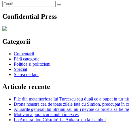
Caută
Căutare
după:
Confidential Press
Categorii
Comentarii
Fără categorie
Politica si politicieni
Special
Starea de fapt
Articole recente
File din metamorfoza lui Turcescu sau după ce a pupat în tur nis
Drona noastră cea de toate zilele față cu Simion, preocupat în c
Aiurările generalului Străinu sau nu-i nevoie ca prostia să fie r
Motivarea pupincurismului în exces
La Ankara, Ion Cristoiu! La Ankara, nu la Istanbul