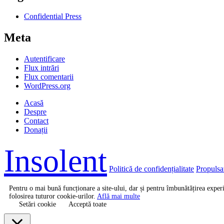
Confidential Press
Meta
Autentificare
Flux intrări
Flux comentarii
WordPress.org
Acasă
Despre
Contact
Donații
Insolent
Politică de confidențialitate
Propulsa
Pentru o mai bună funcționare a site-ului, dar și pentru îmbunătățirea expe
folosirea tuturor cookie-urilor.
Află mai multe
Setări cookie
Acceptă toate