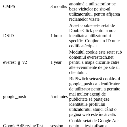
anonimă a utilizatorilor pe
CMPS
3 months
baza vizitelor pe site-ul
utilizatorului, pentru afișarea
reclamelor vizate.
Acest cookie este setat de
DoubleClick pentru a nota
DSID
1 hour
identitatea utilizatorului
specific. Conține un ID unic
codificat/criptat.
Modulul cookie este setat sub
domeniul everesttech.net
everest_g_v2
1 year
pentru a mapa clicurile către
alte evenimente de pe site-ul
clientului.
BidSwitch setează cookie-ul
google_push ca identificator
de utilizator pentru a permite
mai multor agenți de
google_push
5 minutes
publicitate să partajeze
identitățile profilului
utilizatorului atunci când o
pagină web este încărcată.
Cookie setat de Google Ads
GoogleAdServingTest
session
pentru a testa afisarea