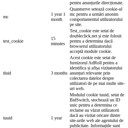
pentru anunțurile direcționate.
Quantserve setează cookie-ul
1 year 1
mc pentru a urmări anonim
mc
month
comportamentul utilizatorului
pe site.
Test_cookie este setat de
doubleclick.net și este folosit
15
test_cookie
pentru a determina dacă
minutes
browserul utilizatorului
acceptă module cookie.
Acest cookie este setat de
furnizorul AdRoll pentru a
identifica și afișa vizitatorului
tluid
3 months
anunțuri relevante prin
colectarea datelor despre
utilizatori de pe mai multe site-
uri web.
Modulul cookie tuuid, setat de
BidSwitch, stochează un ID
unic pentru a determina ce
reclame au văzut utilizatorii
dacă au vizitat oricare dintre
tuuid
1 year
site-urile web ale agentului de
publicitate. Informațiile sunt