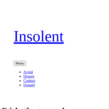
Sari
la
conținut
Insolent
Meniu
Acasă
Despre
Contact
Donații