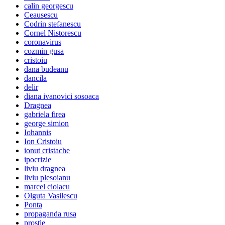
calin georgescu
Ceausescu
Codrin stefanescu
Cornel Nistorescu
coronavirus
cozmin gusa
cristoiu
dana budeanu
dancila
delir
diana ivanovici sosoaca
Dragnea
gabriela firea
george simion
Iohannis
Ion Cristoiu
ionut cristache
ipocrizie
liviu dragnea
liviu plesoianu
marcel ciolacu
Olguta Vasilescu
Ponta
propaganda rusa
prostie