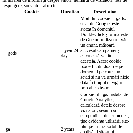
furnizarea de informații despre valori, numărul de vizitatori, rata de
respingere, sursa de trafic etc.
Cookie
Duration
Description
Modulul cookie __gads,
setat de Google, este
stocat în domeniul
DoubleClick și urmărește
de câte ori utilizatorii văd
un anunț, măsoară
1 year 24
succesul campaniei și
__gads
days
calculează venitul
acesteia. Acest cookie
poate fi citit doar de pe
domeniul pe care sunt
setati și nu va urmări nicio
dată în timpul navigării
prin alte site-uri.
Cookie-ul _ga, instalat de
Google Analytics,
calculează datele despre
vizitatori, sesiuni și
campanii și, de asemenea,
ține evidența utilizării site-
ului pentru raportul de
_ga
2 years
analiză al site-ului.