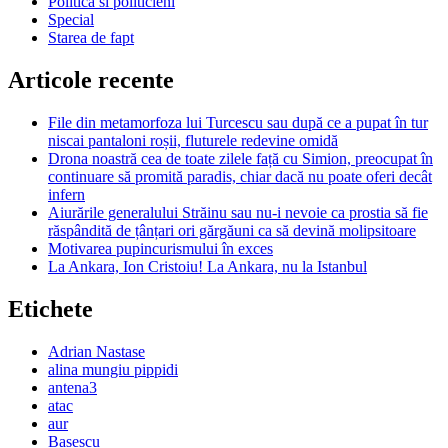
Politica si politicieni
Special
Starea de fapt
Articole recente
File din metamorfoza lui Turcescu sau după ce a pupat în tur
niscai pantaloni roșii, fluturele redevine omidă
Drona noastră cea de toate zilele față cu Simion, preocupat în
continuare să promită paradis, chiar dacă nu poate oferi decât
infern
Aiurările generalului Străinu sau nu-i nevoie ca prostia să fie
răspândită de țânțari ori gărgăuni ca să devină molipsitoare
Motivarea pupincurismului în exces
La Ankara, Ion Cristoiu! La Ankara, nu la Istanbul
Etichete
Adrian Nastase
alina mungiu pippidi
antena3
atac
aur
Basescu