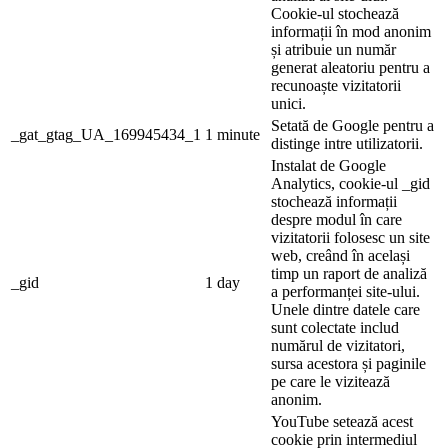
Cookie-ul stochează
informații în mod anonim
și atribuie un număr
generat aleatoriu pentru a
recunoaște vizitatorii
unici.
Setată de Google pentru a
_gat_gtag_UA_169945434_1
1 minute
distinge intre utilizatorii.
Instalat de Google
Analytics, cookie-ul _gid
stochează informații
despre modul în care
vizitatorii folosesc un site
web, creând în același
timp un raport de analiză
_gid
1 day
a performanței site-ului.
Unele dintre datele care
sunt colectate includ
numărul de vizitatori,
sursa acestora și paginile
pe care le vizitează
anonim.
YouTube setează acest
cookie prin intermediul