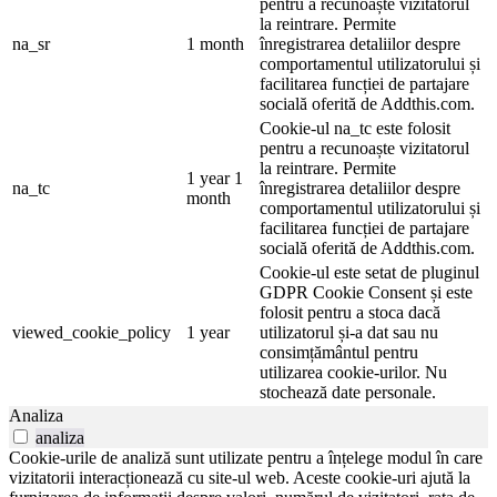
pentru a recunoaște vizitatorul
la reintrare. Permite
na_sr
1 month
înregistrarea detaliilor despre
comportamentul utilizatorului și
facilitarea funcției de partajare
socială oferită de Addthis.com.
Cookie-ul na_tc este folosit
pentru a recunoaște vizitatorul
la reintrare. Permite
1 year 1
na_tc
înregistrarea detaliilor despre
month
comportamentul utilizatorului și
facilitarea funcției de partajare
socială oferită de Addthis.com.
Cookie-ul este setat de pluginul
GDPR Cookie Consent și este
folosit pentru a stoca dacă
viewed_cookie_policy
1 year
utilizatorul și-a dat sau nu
consimțământul pentru
utilizarea cookie-urilor. Nu
stochează date personale.
Analiza
analiza
Cookie-urile de analiză sunt utilizate pentru a înțelege modul în care
vizitatorii interacționează cu site-ul web. Aceste cookie-uri ajută la