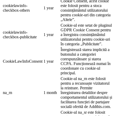
Cookie Consent, acest cookie
cookielawinfo-
este folosit pentru a stoca
1 year
checkbox-others
consimțământul utilizatorului
pentru cookie-uri din categoria
„Altele”.
Cookie-ul este setat de pluginul
GDPR Cookie Consent pentru
cookielawinfo-
1 year
a înregistra consimțământul
checkbox-publicitate
utilizatorului pentru cookie-uri
în categoria „Publicitate”.
Înregistrează starea implicită a
butonului a categoriei
corespunzătoare și starea
CookieLawInfoConsent
1 year
CCPA. Funcționează numai în
coordonare cu cookie-ul
principal.
Cookie-ul na_rn este folosit
pentru a recunoaște vizitatorul
la reintrare. Permite
na_rn
1 month
înregistrarea detaliilor despre
comportamentul utilizatorului și
facilitarea funcției de partajare
socială oferită de Addthis.com.
Cookie-ul na_sr este folosit