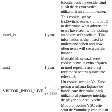
folosite pentru a decide când
și cât de des vor vedea
utilizatorii un anumit banner.
This cookie, set by
BidSwitch, stores a unique ID
to determine what adverts the
users have seen while visiting
tuuid_lu
1 year
an advertiser's website. This
information is then used to
understand when and how
often users will see a certain
banner.
MediaMath setează acest
cookie pentru a evita afișarea
uuid
1 year
în mod repetat a acelorași
reclame și pentru publicitate
relevantă.
Un cookie setat de YouTube
pentru a măsura lățimea de
5 months
VISITOR_INFO1_LIVE
bandă care determină dacă
27 days
utilizatorul primește interfața
de player nouă sau veche.
Modulul cookie YSC este
setat de Youtube și este folosit