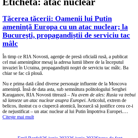
Etichetă:
atac nuclear
Tăcerea tăcerii: Oamenii lui Putin
ameninţă Europa cu un atac nuclear; la
Bucureşti, propagandiștii de serviciu tac
mâlc
În timp ce RIA Novosti, agenţie de presă oficială rusă, a publicat
cel mai ameninţător mesaj la adresa lumii libere de la începutul
invaziei în Ucraina, propagandiștii noştri de serviciu tac mâlc. Ba
chiar se fac că plouă.
Nu e prima dată când diverse personaje influente de la Moscova
amenință. Însă de data asta, sub semnătura politologului Serghei
Karaganov, RIA Novosti titrează –
Nu avem de ales: Rusia va trebui
să lanseze un atac nuclear asupra Europei
. Articolul, extrem de
belicos, ilustrat cu o ciupercă atomică, încearcă să justifice ceea ce-i
de nejustificat – un atac nuclear al lui Putin împotriva Europei.…
Citește mai mult
Autor
Publicat
Categorii
pe