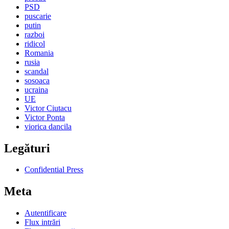
PSD
puscarie
putin
razboi
ridicol
Romania
rusia
scandal
sosoaca
ucraina
UE
Victor Ciutacu
Victor Ponta
viorica dancila
Legături
Confidential Press
Meta
Autentificare
Flux intrări