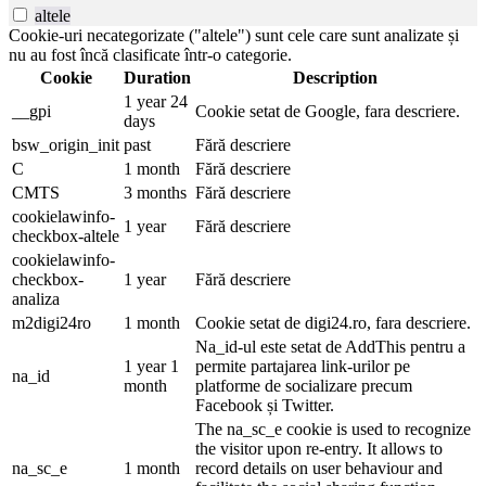
altele
Cookie-uri necategorizate ("altele") sunt cele care sunt analizate și
nu au fost încă clasificate într-o categorie.
Cookie
Duration
Description
1 year 24
__gpi
Cookie setat de Google, fara descriere.
days
bsw_origin_init
past
Fără descriere
C
1 month
Fără descriere
CMTS
3 months
Fără descriere
cookielawinfo-
1 year
Fără descriere
checkbox-altele
cookielawinfo-
checkbox-
1 year
Fără descriere
analiza
m2digi24ro
1 month
Cookie setat de digi24.ro, fara descriere.
Na_id-ul este setat de AddThis pentru a
1 year 1
permite partajarea link-urilor pe
na_id
month
platforme de socializare precum
Facebook și Twitter.
The na_sc_e cookie is used to recognize
the visitor upon re-entry. It allows to
na_sc_e
1 month
record details on user behaviour and