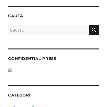
suferit
în
chinuri
CAUTĂ
CĂ
Caută
după:
CONFIDENTIAL PRESS
CATEGORII