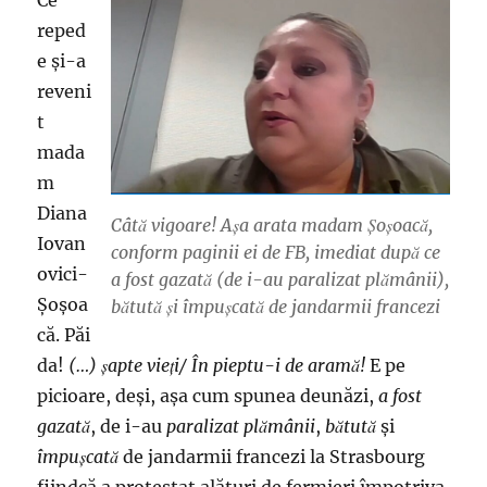
Ce
reped
e şi-a
reveni
t
mada
m
Diana
Câtă vigoare! Aşa arata madam Şoşoacă,
Iovan
conform paginii ei de FB, imediat după ce
ovici-
a fost gazată (de i-au paralizat plămânii),
Şoşoa
bătută şi împuşcată de jandarmii francezi
că. Păi
da!
(…) şapte vieţi/ În pieptu-i de aramă!
E pe
picioare, deşi, aşa cum spunea deunăzi,
a fost
gazată
, de i-au
paralizat plămânii
,
bătută
şi
împuşcată
de jandarmii francezi la Strasbourg