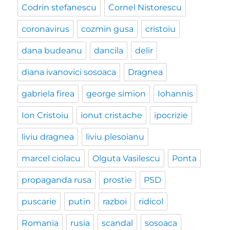
Codrin stefanescu
Cornel Nistorescu
coronavirus
cozmin gusa
cristoiu
dana budeanu
dancila
delir
diana ivanovici sosoaca
Dragnea
gabriela firea
george simion
Iohannis
Ion Cristoiu
ionut cristache
ipocrizie
liviu dragnea
liviu plesoianu
marcel ciolacu
Olguta Vasilescu
Ponta
propaganda rusa
prostie
PSD
puscarie
putin
razboi
ridicol
Romania
rusia
scandal
sosoaca