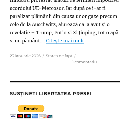
fiindcă a protestat alături de fermieri împotriva
acordului UE-Mercosur. Iar după ce i-ar fi
paralizat plămânii din cauza unor gaze precum
cele de la Auschwitz, aiurează ea, a avut şi o
revelaţie – Trump, Putin şi Xi Jinping, tot o apă
şi un pământ.…
Citește mai mult
Publicat
Categorii
23 ianuarie 2026
Starea de fapt
pe
la
1 comentariu
Madam
Şoşoacă
sau
voluptatea
de
SUSȚINEȚI LIBERTATEA PRESEI
a
fi
victima
care
ar
fi