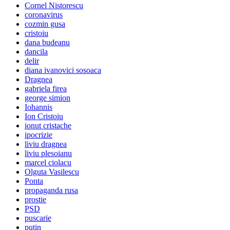
Cornel Nistorescu
coronavirus
cozmin gusa
cristoiu
dana budeanu
dancila
delir
diana ivanovici sosoaca
Dragnea
gabriela firea
george simion
Iohannis
Ion Cristoiu
ionut cristache
ipocrizie
liviu dragnea
liviu plesoianu
marcel ciolacu
Olguta Vasilescu
Ponta
propaganda rusa
prostie
PSD
puscarie
putin