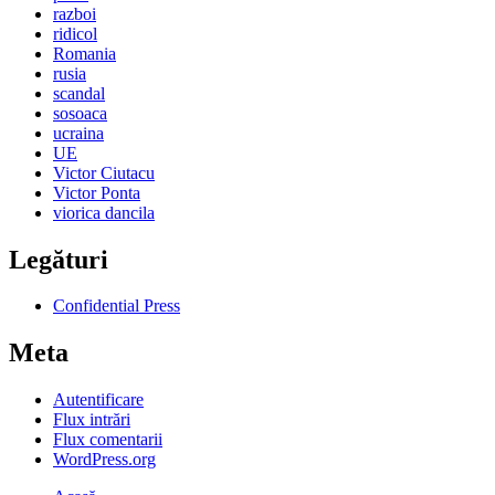
razboi
ridicol
Romania
rusia
scandal
sosoaca
ucraina
UE
Victor Ciutacu
Victor Ponta
viorica dancila
Legături
Confidential Press
Meta
Autentificare
Flux intrări
Flux comentarii
WordPress.org