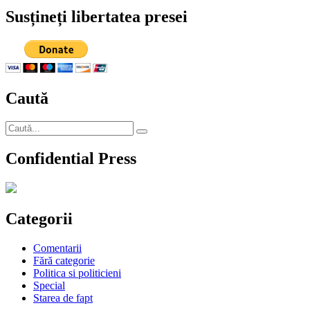
săraci
Susțineți libertatea presei
din
cauza
prostiei
şi
nu
ne
Caută
dăm
seama”
Caută
Căutare
după:
Confidential Press
Categorii
Comentarii
Fără categorie
Politica si politicieni
Special
Starea de fapt