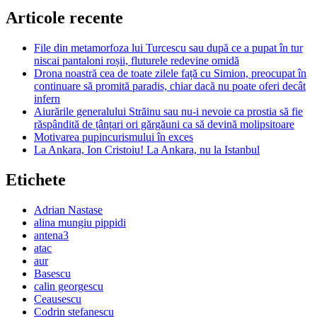
Articole recente
File din metamorfoza lui Turcescu sau după ce a pupat în tur
niscai pantaloni roșii, fluturele redevine omidă
Drona noastră cea de toate zilele față cu Simion, preocupat în
continuare să promită paradis, chiar dacă nu poate oferi decât
infern
Aiurările generalului Străinu sau nu-i nevoie ca prostia să fie
răspândită de țânțari ori gărgăuni ca să devină molipsitoare
Motivarea pupincurismului în exces
La Ankara, Ion Cristoiu! La Ankara, nu la Istanbul
Etichete
Adrian Nastase
alina mungiu pippidi
antena3
atac
aur
Basescu
calin georgescu
Ceausescu
Codrin stefanescu