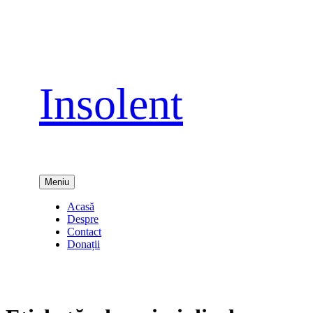
Sari
la
conținut
Insolent
Meniu
Acasă
Despre
Contact
Donații