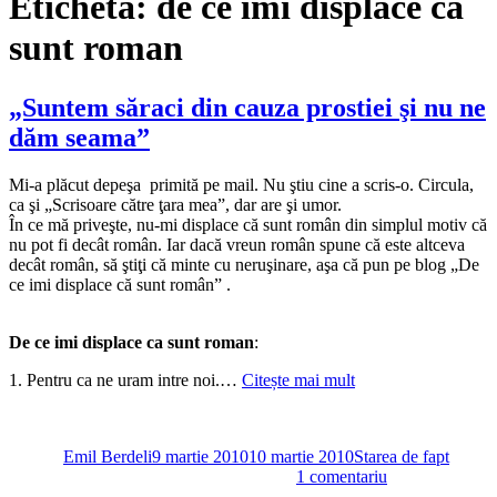
Etichetă:
de ce imi displace ca
sunt roman
„Suntem săraci din cauza prostiei şi nu ne
dăm seama”
Mi-a plăcut depeşa primită pe mail. Nu ştiu cine a scris-o. Circula,
ca şi „Scrisoare către ţara mea”, dar are şi umor.
În ce mă priveşte, nu-mi displace că sunt român din simplul motiv că
nu pot fi decât român. Iar dacă vreun român spune că este altceva
decât român, să ştiţi că minte cu neruşinare, aşa că pun pe blog „De
ce imi displace că sunt român” .
De ce imi displace ca sunt roman
:
1. Pentru ca ne uram intre noi.…
Citește mai mult
Autor
Publicat
Categorii
pe
Emil Berdeli
9 martie 2010
10 martie 2010
Starea de fapt
la
1 comentariu
„Suntem