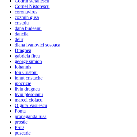
Codrin stefanescu
Cornel Nistorescu
coronavirus
cozmin gusa
cristoiu
dana budeanu
dancila
delir
diana ivanovici sosoaca
Dragnea
gabriela firea
george simion
Iohannis
Ion Cristoiu
ionut cristache
ipocrizie
liviu dragnea
liviu plesoianu
marcel ciolacu
Olguta Vasilescu
Ponta
propaganda rusa
prostie
PSD
puscarie