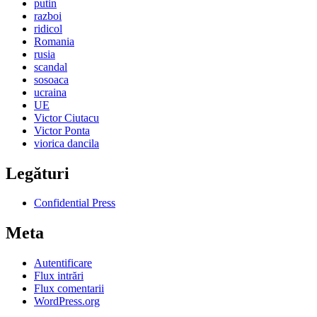
putin
razboi
ridicol
Romania
rusia
scandal
sosoaca
ucraina
UE
Victor Ciutacu
Victor Ponta
viorica dancila
Legături
Confidential Press
Meta
Autentificare
Flux intrări
Flux comentarii
WordPress.org