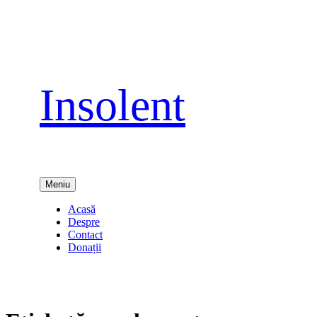
Sari
la
conținut
Insolent
Meniu
Acasă
Despre
Contact
Donații