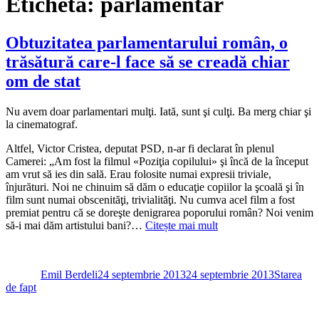
Etichetă:
parlamentar
Obtuzitatea parlamentarului român, o
trăsătură care-l face să se creadă chiar
om de stat
Nu avem doar parlamentari mulţi. Iată, sunt şi culţi. Ba merg chiar şi
la cinematograf.
Altfel, Victor Cristea, deputat PSD, n-ar fi declarat în plenul
Camerei: „Am fost la filmul «Poziţia copilului» şi încă de la început
am vrut să ies din sală. Erau folosite numai expresii triviale,
înjurături. Noi ne chinuim să dăm o educaţie copiilor la şcoală şi în
film sunt numai obscenităţi, trivialităţi. Nu cumva acel film a fost
premiat pentru că se doreşte denigrarea poporului român? Noi venim
să-i mai dăm artistului bani?…
Citește mai mult
Autor
Publicat
Categorii
pe
Emil Berdeli
24 septembrie 2013
24 septembrie 2013
Starea
de fapt