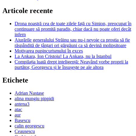
Articole recente
Drona noastră cea de toate zilele față cu Simion, preocupat în
continuare să promită paradis, chiar dacă nu poate oferi decât
infern
Aiurările generalului Străinu sau nu-i nevoie ca prostia să fie
răspândită de țânțari ori gărgăuni ca să devină molipsitoare
Motivarea pupincurismului în exces
La Ankara, Ion Cristoiu! La Ankara, nu la Istanbul
Compilația luată drept inteligență: Neavând vorbe proprii la
purtător, Georgescu și le însușește pe ale altora
Etichete
Adrian Nastase
alina mungiu pippidi
antena3
atac
aur
Basescu
calin georgescu
Ceausescu