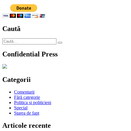
cu
mâna
în
şold
Caută
Caută
Căutare
după:
Confidential Press
Categorii
Comentarii
Fără categorie
Politica si politicieni
Special
Starea de fapt
Articole recente