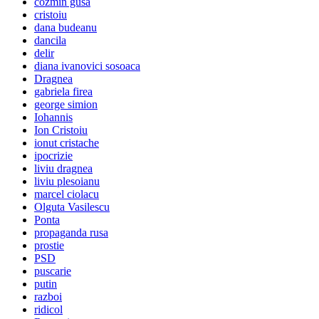
cozmin gusa
cristoiu
dana budeanu
dancila
delir
diana ivanovici sosoaca
Dragnea
gabriela firea
george simion
Iohannis
Ion Cristoiu
ionut cristache
ipocrizie
liviu dragnea
liviu plesoianu
marcel ciolacu
Olguta Vasilescu
Ponta
propaganda rusa
prostie
PSD
puscarie
putin
razboi
ridicol