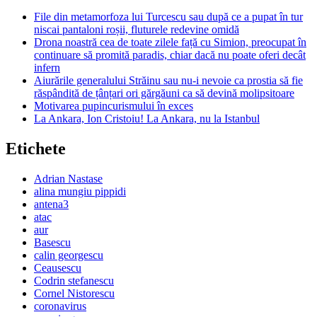
File din metamorfoza lui Turcescu sau după ce a pupat în tur
niscai pantaloni roșii, fluturele redevine omidă
Drona noastră cea de toate zilele față cu Simion, preocupat în
continuare să promită paradis, chiar dacă nu poate oferi decât
infern
Aiurările generalului Străinu sau nu-i nevoie ca prostia să fie
răspândită de țânțari ori gărgăuni ca să devină molipsitoare
Motivarea pupincurismului în exces
La Ankara, Ion Cristoiu! La Ankara, nu la Istanbul
Etichete
Adrian Nastase
alina mungiu pippidi
antena3
atac
aur
Basescu
calin georgescu
Ceausescu
Codrin stefanescu
Cornel Nistorescu
coronavirus