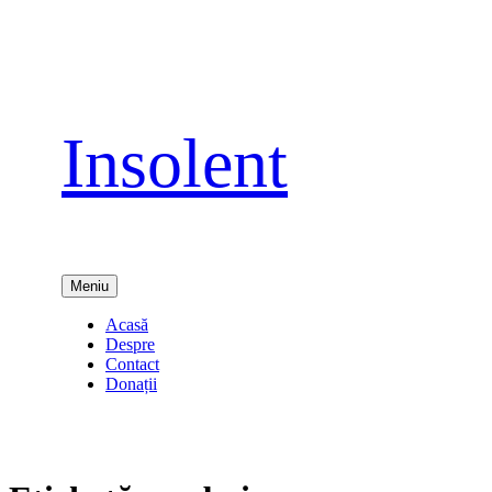
Sari
la
conținut
Insolent
Meniu
Acasă
Despre
Contact
Donații