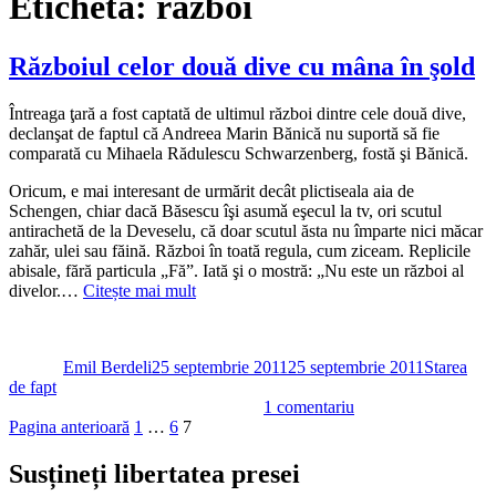
Etichetă:
razboi
Războiul celor două dive cu mâna în şold
Întreaga ţară a fost captată de ultimul război dintre cele două dive,
declanşat de faptul că Andreea Marin Bănică nu suportă să fie
comparată cu Mihaela Rădulescu Schwarzenberg, fostă şi Bănică.
Oricum, e mai interesant de urmărit decât plictiseala aia de
Schengen, chiar dacă Băsescu îşi asumǎ eşecul la tv, ori scutul
antirachetă de la Deveselu, că doar scutul ăsta nu împarte nici măcar
zahăr, ulei sau făină. Război în toată regula, cum ziceam. Replicile
abisale, fără particula „Fă”. Iată şi o mostră: „Nu este un război al
divelor.…
Citește mai mult
Autor
Publicat
Categorii
pe
Emil Berdeli
25 septembrie 2011
25 septembrie 2011
Starea
de fapt
la
1 comentariu
Paginație
Pagină
Pagină
Pagină
Războiul
Pagina anterioară
1
…
6
7
celor
articole
două
Susțineți libertatea presei
dive