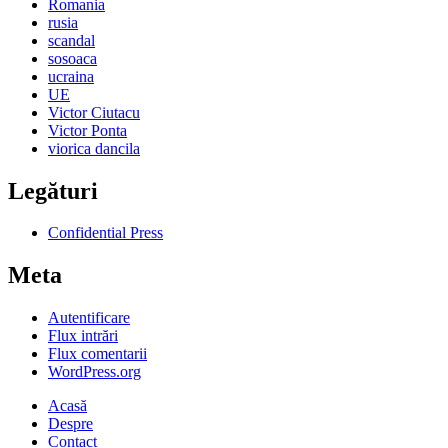
Romania
rusia
scandal
sosoaca
ucraina
UE
Victor Ciutacu
Victor Ponta
viorica dancila
Legături
Confidential Press
Meta
Autentificare
Flux intrări
Flux comentarii
WordPress.org
Acasă
Despre
Contact