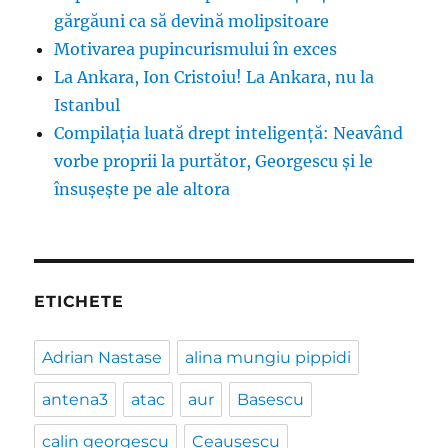
gărgăuni ca să devină molipsitoare
Motivarea pupincurismului în exces
La Ankara, Ion Cristoiu! La Ankara, nu la
Istanbul
Compilația luată drept inteligență: Neavând
vorbe proprii la purtător, Georgescu și le
însușește pe ale altora
ETICHETE
Adrian Nastase
alina mungiu pippidi
antena3
atac
aur
Basescu
calin georgescu
Ceausescu