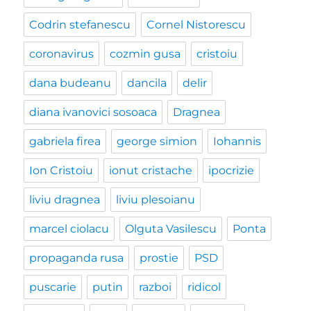
Codrin stefanescu
Cornel Nistorescu
coronavirus
cozmin gusa
cristoiu
dana budeanu
dancila
delir
diana ivanovici sosoaca
Dragnea
gabriela firea
george simion
Iohannis
Ion Cristoiu
ionut cristache
ipocrizie
liviu dragnea
liviu plesoianu
marcel ciolacu
Olguta Vasilescu
Ponta
propaganda rusa
prostie
PSD
puscarie
putin
razboi
ridicol