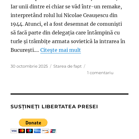
Iar unii dintre ei chiar se văd într-un remake,
interpretând rolul lui Nicolae Ceauşescu din
1944. Atunci, el a fost desemnat de comunişti
să facă parte din delegaţia care întâmpină cu
turle şi trâmbiţe armata sovietică la intrarea în
Bucureşti.…
Citește mai mult
Publicat
Categorii
30 octombrie 2025
Starea de fapt
pe
la
1 comentariu
Remake:
O
droaie
de
patriotarzi
SUSȚINEȚI LIBERTATEA PRESEI
se
văd
deja
in
rolul