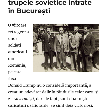
trupele sovietice intrate
în Bucureşti
O viitoare
retragere a
unor
soldaţi
americani
din
România,
pe care
însă
Donald Trump nu o consideră importantă, a
creat un adevărat delir în rândurile celor care-şi
zic
suveranişti
, dar, de fapt, sunt doar nişte
caricaturi patriotarde. Se simt deja victorioşi.