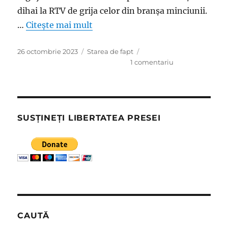
dihai la RTV de grija celor din branşa minciunii.
…
Citește mai mult
Publicat
Categorii
26 octombrie 2023
Starea de fapt
pe
la
1 comentariu
Mânia
proletară
a
lui
Ciutacu
SUSȚINEȚI LIBERTATEA PRESEI
faţă
de
reorganizarea
spionajului
militar
măreşte
coeficientul
de
toxicitate
CAUTĂ
al