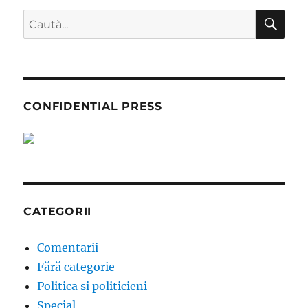
RTV
CĂ
Caută
după:
CONFIDENTIAL PRESS
CATEGORII
Comentarii
Fără categorie
Politica si politicieni
Special