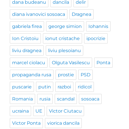
dana budeanu
dancila
delir
diana ivanovici sosoaca
Dragnea
gabriela firea
george simion
Iohannis
Ion Cristoiu
ionut cristache
ipocrizie
liviu dragnea
liviu plesoianu
marcel ciolacu
Olguta Vasilescu
Ponta
propaganda rusa
prostie
PSD
puscarie
putin
razboi
ridicol
Romania
rusia
scandal
sosoaca
ucraina
UE
Victor Ciutacu
Victor Ponta
viorica dancila