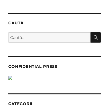
mătură
străzile
pe
ploaie
CAUTĂ
CĂ
Caută
după:
CONFIDENTIAL PRESS
CATEGORII