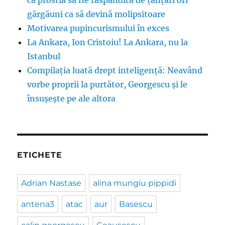
ca prostia să fie răspândită de țânțari ori
gărgăuni ca să devină molipsitoare
Motivarea pupincurismului în exces
La Ankara, Ion Cristoiu! La Ankara, nu la
Istanbul
Compilația luată drept inteligență: Neavând
vorbe proprii la purtător, Georgescu și le
însușește pe ale altora
ETICHETE
Adrian Nastase
alina mungiu pippidi
antena3
atac
aur
Basescu