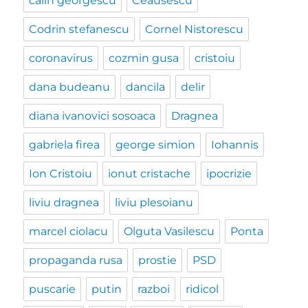
calin georgescu
Ceausescu
Codrin stefanescu
Cornel Nistorescu
coronavirus
cozmin gusa
cristoiu
dana budeanu
dancila
delir
diana ivanovici sosoaca
Dragnea
gabriela firea
george simion
Iohannis
Ion Cristoiu
ionut cristache
ipocrizie
liviu dragnea
liviu plesoianu
marcel ciolacu
Olguta Vasilescu
Ponta
propaganda rusa
prostie
PSD
puscarie
putin
razboi
ridicol