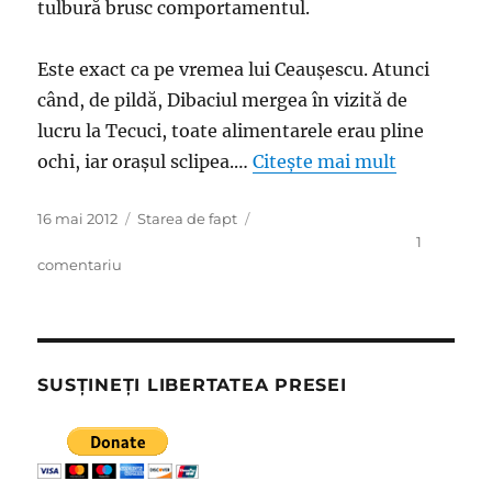
tulbură brusc comportamentul.
Este exact ca pe vremea lui Ceauşescu. Atunci
când, de pildă, Dibaciul mergea în vizită de
lucru la Tecuci, toate alimentarele erau pline
ochi, iar oraşul sclipea.…
Citește mai mult
Publicat
Categorii
16 mai 2012
Starea de fapt
pe
1
la
comentariu
Confundăm
proasta
conducere
cu
fatlitatea
SUSȚINEȚI LIBERTATEA PRESEI
sau
de
ce
se