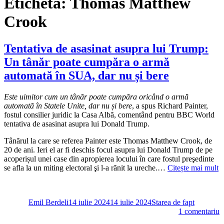
Etichetă:
Thomas Matthew
Crook
Tentativa de asasinat asupra lui Trump:
Un tânăr poate cumpăra o armă
automată în SUA, dar nu și bere
Este uimitor cum un tânăr poate cumpăra oricând o armă
automată în Statele Unite, dar nu și bere
, a spus Richard Painter,
fostul consilier juridic la Casa Albă, comentând pentru BBC World
tentativa de asasinat asupra lui Donald Trump.
Tânărul la care se referea Painter este Thomas Matthew Crook, de
20 de ani. Ieri el ar fi deschis focul asupra lui Donald Trump de pe
acoperișul unei case din apropierea locului în care fostul preşedinte
se afla la un miting electoral şi l-a rănit la ureche.…
Citește mai mult
Autor
Publicat
Categorii
pe
Emil Berdeli
14 iulie 2024
14 iulie 2024
Starea de fapt
l
1 comentariu
T