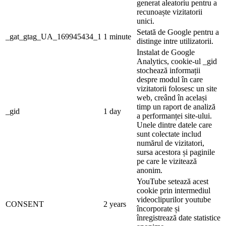
generat aleatoriu pentru a
recunoaște vizitatorii
unici.
Setată de Google pentru a
_gat_gtag_UA_169945434_1
1 minute
distinge intre utilizatorii.
Instalat de Google
Analytics, cookie-ul _gid
stochează informații
despre modul în care
vizitatorii folosesc un site
web, creând în același
timp un raport de analiză
_gid
1 day
a performanței site-ului.
Unele dintre datele care
sunt colectate includ
numărul de vizitatori,
sursa acestora și paginile
pe care le vizitează
anonim.
YouTube setează acest
cookie prin intermediul
videoclipurilor youtube
CONSENT
2 years
încorporate și
înregistrează date statistice