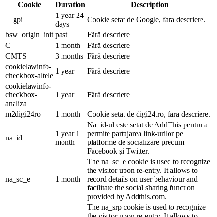
Cookie
Duration
Description
1 year 24
__gpi
Cookie setat de Google, fara descriere.
days
bsw_origin_init
past
Fără descriere
C
1 month
Fără descriere
CMTS
3 months
Fără descriere
cookielawinfo-
1 year
Fără descriere
checkbox-altele
cookielawinfo-
checkbox-
1 year
Fără descriere
analiza
m2digi24ro
1 month
Cookie setat de digi24.ro, fara descriere.
Na_id-ul este setat de AddThis pentru a
1 year 1
permite partajarea link-urilor pe
na_id
month
platforme de socializare precum
Facebook și Twitter.
The na_sc_e cookie is used to recognize
the visitor upon re-entry. It allows to
na_sc_e
1 month
record details on user behaviour and
facilitate the social sharing function
provided by Addthis.com.
The na_srp cookie is used to recognize
the visitor upon re-entry. It allows to