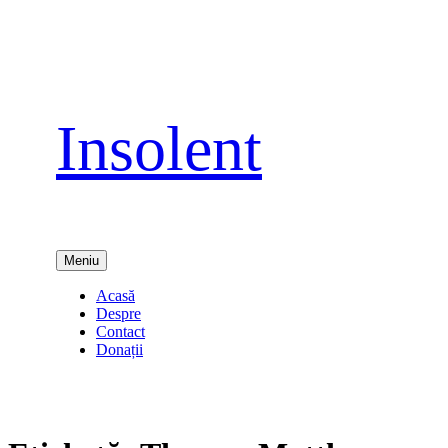
Sari
la
conținut
Insolent
Meniu
Acasă
Despre
Contact
Donații