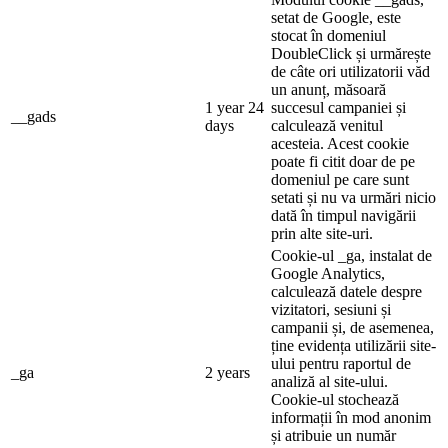
setat de Google, este
stocat în domeniul
DoubleClick și urmărește
de câte ori utilizatorii văd
un anunț, măsoară
1 year 24
succesul campaniei și
__gads
days
calculează venitul
acesteia. Acest cookie
poate fi citit doar de pe
domeniul pe care sunt
setati și nu va urmări nicio
dată în timpul navigării
prin alte site-uri.
Cookie-ul _ga, instalat de
Google Analytics,
calculează datele despre
vizitatori, sesiuni și
campanii și, de asemenea,
ține evidența utilizării site-
ului pentru raportul de
_ga
2 years
analiză al site-ului.
Cookie-ul stochează
informații în mod anonim
și atribuie un număr