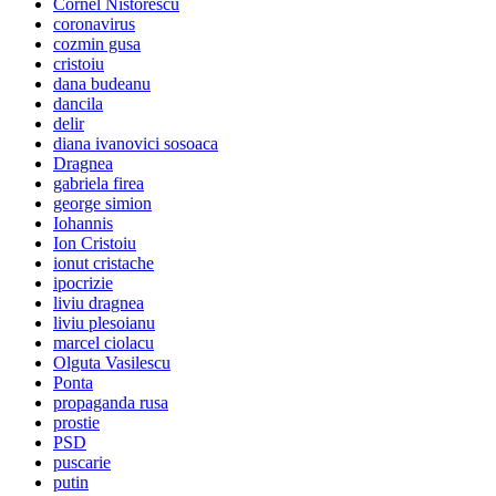
Cornel Nistorescu
coronavirus
cozmin gusa
cristoiu
dana budeanu
dancila
delir
diana ivanovici sosoaca
Dragnea
gabriela firea
george simion
Iohannis
Ion Cristoiu
ionut cristache
ipocrizie
liviu dragnea
liviu plesoianu
marcel ciolacu
Olguta Vasilescu
Ponta
propaganda rusa
prostie
PSD
puscarie
putin