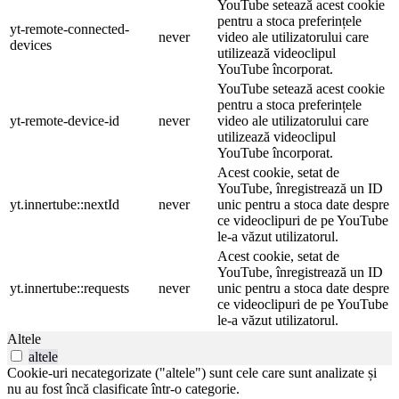
YouTube setează acest cookie
pentru a stoca preferințele
yt-remote-connected-
never
video ale utilizatorului care
devices
utilizează videoclipul
YouTube încorporat.
YouTube setează acest cookie
pentru a stoca preferințele
yt-remote-device-id
never
video ale utilizatorului care
utilizează videoclipul
YouTube încorporat.
Acest cookie, setat de
YouTube, înregistrează un ID
yt.innertube::nextId
never
unic pentru a stoca date despre
ce videoclipuri de pe YouTube
le-a văzut utilizatorul.
Acest cookie, setat de
YouTube, înregistrează un ID
yt.innertube::requests
never
unic pentru a stoca date despre
ce videoclipuri de pe YouTube
le-a văzut utilizatorul.
Altele
altele
Cookie-uri necategorizate ("altele") sunt cele care sunt analizate și
nu au fost încă clasificate într-o categorie.