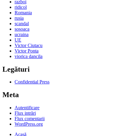
razboi
ridicol
Romania
rusia
scandal
sosoaca
ucraina
UE
Victor Ciutacu
Victor Ponta
viorica dancila
Legături
Confidential Press
Meta
Autentificare
Flux intrări
Flux comentarii
WordPress.org
Acasă