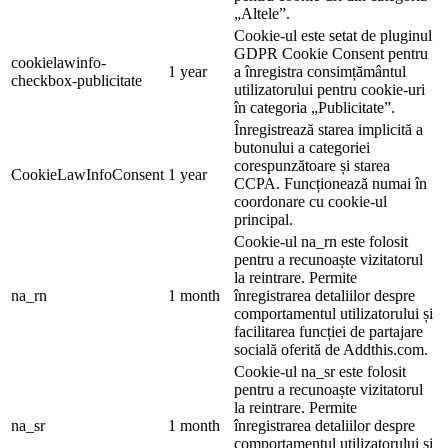
„Altele”.
Cookie-ul este setat de pluginul
GDPR Cookie Consent pentru
cookielawinfo-
1 year
a înregistra consimțământul
checkbox-publicitate
utilizatorului pentru cookie-uri
în categoria „Publicitate”.
Înregistrează starea implicită a
butonului a categoriei
corespunzătoare și starea
CookieLawInfoConsent
1 year
CCPA. Funcționează numai în
coordonare cu cookie-ul
principal.
Cookie-ul na_rn este folosit
pentru a recunoaște vizitatorul
la reintrare. Permite
na_rn
1 month
înregistrarea detaliilor despre
comportamentul utilizatorului și
facilitarea funcției de partajare
socială oferită de Addthis.com.
Cookie-ul na_sr este folosit
pentru a recunoaște vizitatorul
la reintrare. Permite
na_sr
1 month
înregistrarea detaliilor despre
comportamentul utilizatorului și