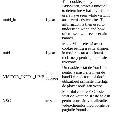
This cookie, set by
BidSwitch, stores a unique ID
to determine what adverts the
users have seen while visiting
tuuid_lu
1 year
an advertiser's website. This
information is then used to
understand when and how
often users will see a certain
banner.
MediaMath setează acest
cookie pentru a evita afișarea
uuid
1 year
în mod repetat a acelorași
reclame și pentru publicitate
relevantă.
Un cookie setat de YouTube
pentru a măsura lățimea de
5 months
VISITOR_INFO1_LIVE
bandă care determină dacă
27 days
utilizatorul primește interfața
de player nouă sau veche.
Modulul cookie YSC este
setat de Youtube și este folosit
YSC
session
pentru a urmări vizualizările
videoclipurilor încorporate pe
paginile Youtube.