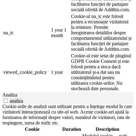
facilitarea funcției de partajare
socială oferită de Addthis.com.
Cookie-ul na_tc este folosit
pentru a recunoaște vizitatorul
la reintrare. Permite
1 year 1
na_tc
înregistrarea detaliilor despre
month
comportamentul utilizatorului și
facilitarea funcției de partajare
socială oferită de Addthis.com.
Cookie-ul este setat de pluginul
GDPR Cookie Consent și este
folosit pentru a stoca dacă
viewed_cookie_policy
1 year
utilizatorul și-a dat sau nu
consimțământul pentru
utilizarea cookie-urilor. Nu
stochează date personale.
Analiza
analiza
Cookie-urile de analiză sunt utilizate pentru a înțelege modul în care
vizitatorii interacționează cu site-ul web. Aceste cookie-uri ajută la
furnizarea de informații despre valori, numărul de vizitatori, rata de
respingere, sursa de trafic etc.
Cookie
Duration
Description
Modulul cookie __gads,