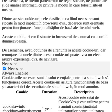
De asemenea, le oferim partenerilor de rețele sociale, de publicitate
și de analize informații cu privire la modul în care folosiți site-ul
nostru.
Dintre aceste cookie-uri, cele clasificate ca fiind necesare sunt
stocate în mod implicit în browserul dvs., deoarece sunt esențiale
pentru funcționarea funcționalităților de bază ale site-ului web.
Aceste cookie-uri vor fi stocate în browserul dvs. numai cu acordul
dumneavoastră.
De asemenea, aveți opțiunea de a renunța la aceste cookie-uri, dar
renunțarea la unele dintre aceste cookie-uri poate avea un efect
asupra experienței dvs. de navigare.
Necesare
Necesare
Always Enabled
Cookie-urile necesare sunt absolut esențiale pentru ca site-ul web să
funcționeze corect. Aceste cookie-uri asigură funcționalități de bază
și caracteristici de securitate ale site-ului web, în mod anonim.
Cookie
Duration
Description
Acest cookie este setat de
CookieYes și este utilizat pentru
cookielawinfo-
a aminti consimțământul
1 year
checkbox-advertisement
utilizatorilor pentru utilizarea