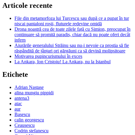
Articole recente
File din metamorfoza lui Turcescu sau după ce a pupat în tur
niscai pantaloni roșii, fluturele redevine omidă
Drona noastră cea de toate zilele față cu Simion, preocupat în
continuare să promită paradis, chiar dacă nu poate oferi decât
infern
Aiurările generalului Străinu sau nu-i nevoie ca prostia să fie
răspândită de țânțari ori gărgăuni ca să devină molipsitoare
Motivarea pupincurismului în exces
La Ankara, Ion Cristoiu! La Ankara, nu la Istanbul
Etichete
Adrian Nastase
alina mungiu pippidi
antena3
atac
aur
Basescu
calin georgescu
Ceausescu
Codrin stefanescu