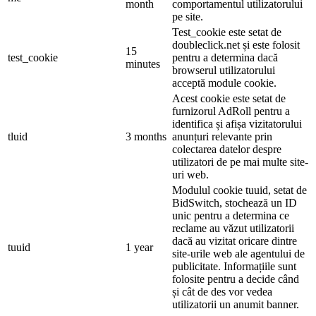
month
comportamentul utilizatorului
pe site.
Test_cookie este setat de
doubleclick.net și este folosit
15
test_cookie
pentru a determina dacă
minutes
browserul utilizatorului
acceptă module cookie.
Acest cookie este setat de
furnizorul AdRoll pentru a
identifica și afișa vizitatorului
tluid
3 months
anunțuri relevante prin
colectarea datelor despre
utilizatori de pe mai multe site-
uri web.
Modulul cookie tuuid, setat de
BidSwitch, stochează un ID
unic pentru a determina ce
reclame au văzut utilizatorii
dacă au vizitat oricare dintre
tuuid
1 year
site-urile web ale agentului de
publicitate. Informațiile sunt
folosite pentru a decide când
și cât de des vor vedea
utilizatorii un anumit banner.