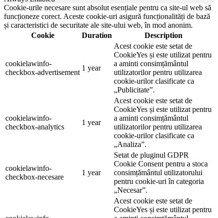
Cookie-urile necesare sunt absolut esențiale pentru ca site-ul web să
funcționeze corect. Aceste cookie-uri asigură funcționalități de bază
și caracteristici de securitate ale site-ului web, în mod anonim.
Cookie
Duration
Description
Acest cookie este setat de
CookieYes și este utilizat pentru
cookielawinfo-
a aminti consimțământul
1 year
checkbox-advertisement
utilizatorilor pentru utilizarea
cookie-urilor clasificate ca
„Publicitate”.
Acest cookie este setat de
CookieYes și este utilizat pentru
cookielawinfo-
a aminti consimțământul
1 year
checkbox-analytics
utilizatorilor pentru utilizarea
cookie-urilor clasificate ca
„Analiza”.
Setat de pluginul GDPR
Cookie Consent pentru a stoca
cookielawinfo-
1 year
consimțământul utilizatorului
checkbox-necesare
pentru cookie-uri în categoria
„Necesar”.
Acest cookie este setat de
CookieYes și este utilizat pentru