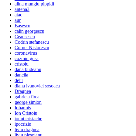
alina mungiu pippidi
antena3
atac
aur
Basescu
calin georgescu
Ceausescu
Codrin stefanescu
Cornel Nistorescu
coronavirus
cozmin gusa
cristoiu
dana budeanu
dancila
delir
diana ivanovici sosoaca
Dragnea
gabriela firea
george simion
Iohannis
Ion Cristoiu
ionut cristache
ipocrizie
liviu dragnea
liviu plesoianu