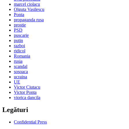
marcel ciolacu
Olguta Vasilescu
Ponta
propaganda rusa
prostie
PSD
puscarie
putin
razboi
ridicol
Romania
rusia
scandal
sosoaca
ucraina
UE
Victor Ciutacu
Victor Ponta
viorica dancila
Legături
Confidential Press