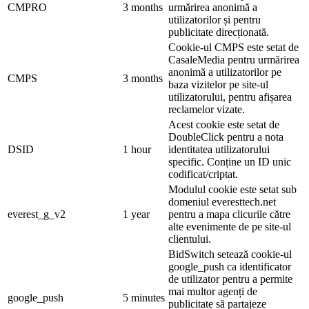
CMPRO
3 months
urmărirea anonimă a
utilizatorilor și pentru
publicitate direcționată.
Cookie-ul CMPS este setat de
CasaleMedia pentru urmărirea
anonimă a utilizatorilor pe
CMPS
3 months
baza vizitelor pe site-ul
utilizatorului, pentru afișarea
reclamelor vizate.
Acest cookie este setat de
DoubleClick pentru a nota
DSID
1 hour
identitatea utilizatorului
specific. Conține un ID unic
codificat/criptat.
Modulul cookie este setat sub
domeniul everesttech.net
everest_g_v2
1 year
pentru a mapa clicurile către
alte evenimente de pe site-ul
clientului.
BidSwitch setează cookie-ul
google_push ca identificator
de utilizator pentru a permite
mai multor agenți de
google_push
5 minutes
publicitate să partajeze