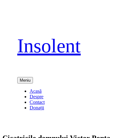
Sari
la
conținut
Insolent
Meniu
Acasă
Despre
Contact
Donații
Cicatricile domnului Victor Ponta