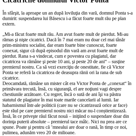
În sfârşit, la aproape un an după loviluţia din vară, domnul Ponta s-a
dumirit: suspendarea lui Băsescu i-a făcut foarte mult rău pe plan
extern.
„Mi-a făcut foarte mult rău. Am avut foarte mult de pierdut. Mi-au
rămas şi nişte cicatrici. Dacă în 7 mai eram nu doar cel mai tânăr
prim-ministru socialist, dar eram foarte bine cunoscut, foarte
conexat, sigur că după episodul din vară am avut foarte mult de
pierdut. Rana s-a vindecat, cum e povestea cu plagiatul, dar
cicatricea va rămâne şi peste 10 ani, şi peste 20 de ani“ – susţine
premierul nostru. Ca să vezi exerciţiu de onestitate, fie că Victor
Ponta se referă la cicatricea de deasupra rănii ori la rana de sub
cicatrice.
Deocamdată, rămâne un mister cât era Victor Ponta de „conexat“ în
primăvara trecută, însă, cu siguranţă, el are noţiuni vagi despre
chestiunile arzătoare. Cu regret, încă o sută de ani îşi va păstra
statutul de plagiator în mai toate marile cancelarii al lumii. Iar
habarnismul într-ale politicii (care nu se cicatrizează orice ar face)
este răul pe care premierul nostru nici măcar nu-l conștientizează.
Însă, în ce priveşte răul făcut nouă – iniţiind o suspendare doar din
dorinţa puterii absolute – premierul tace mâlc. Nici nu prea are ce
spune. Poate şi pentru că ’mnealui are doar o rană, în timp ce noi,
pulimea, adunăm vreo 20 de milioane.