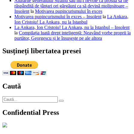
Aiurările generalului Străinu sau nu-i nevoie ca prostia să fie
răspândită de țânțari ori gărgăuni ca să devină molipsitoare –
Insolent
la
Motivarea pupincurismului în exces
Motivarea pupincurismului în exces – Insolent
la
La Ankara,
Ion Cristoiu! La Ankara, nu la Istanbul
La Ankara, Ion Cristoiu! La Ankara, nu la Istanbul – Insolent
la
Compilația luată drept inteligență: Neavând vorbe proprii la
purtător, Georgescu și le însușește pe ale altora
Susțineți libertatea presei
Caută
Caută
Căutare
după:
Confidential Press