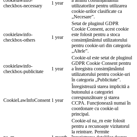
cookielawinfo-
a aminti consimțământul
1 year
checkbox-necessary
utilizatorilor pentru utilizarea
cookie-urilor clasificate ca
„Necesare”.
Setat de pluginul GDPR
Cookie Consent, acest cookie
cookielawinfo-
este folosit pentru a stoca
1 year
checkbox-others
consimțământul utilizatorului
pentru cookie-uri din categoria
„Altele”.
Cookie-ul este setat de pluginul
GDPR Cookie Consent pentru
cookielawinfo-
1 year
a înregistra consimțământul
checkbox-publicitate
utilizatorului pentru cookie-uri
în categoria „Publicitate”.
Înregistrează starea implicită a
butonului a categoriei
corespunzătoare și starea
CookieLawInfoConsent
1 year
CCPA. Funcționează numai în
coordonare cu cookie-ul
principal.
Cookie-ul na_rn este folosit
pentru a recunoaște vizitatorul
la reintrare. Permite