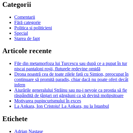
Categorii
Comentarii
Fără categorie
Politica si politicieni
Special
Starea de fapt
Articole recente
File din metamorfoza lui Turcescu sau după ce a pupat în tur
niscai pantaloni roșii, fluturele redevine omidă
Drona noastră cea de toate zilele față cu Simion, preocupat în
continuare să promită paradis, chiar dacă nu poate oferi decât
infern
Aiurările generalului Străinu sau nu-i nevoie ca prostia să fie
răspândită de țânțari ori gărgăuni ca să devină molipsitoare
Motivarea pupincurismului în exces
La Ankara, Ion Cristoiu! La Ankara, nu la Istanbul
Etichete
Adrian Nastase