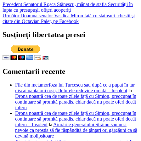
Navigare
Articolul
Precedent
Senatorul Roşca Stănescu, mânat de stafia Securităţii în
anterior:
lupta cu presupuşii ofiţeri acoperiţi
în
Articolul
Următor
Doamna senator Vasilica Miron faţă cu statusuri, chestii şi
articole
următor:
citate din Octavian Paler, pe Facebook
Susțineți libertatea presei
Comentarii recente
File din metamorfoza lui Turcescu sau după ce a pupat în tur
niscai pantaloni roșii, fluturele redevine omidă – Insolent
la
Drona noastră cea de toate zilele față cu Simion, preocupat în
continuare să promită paradis, chiar dacă nu poate oferi decât
infern
Drona noastră cea de toate zilele față cu Simion, preocupat în
continuare să promită paradis, chiar dacă nu poate oferi decât
infern – Insolent
la
Aiurările generalului Străinu sau nu-i
nevoie ca prostia să fie răspândită de țânțari ori gărgăuni ca să
devină molipsitoare