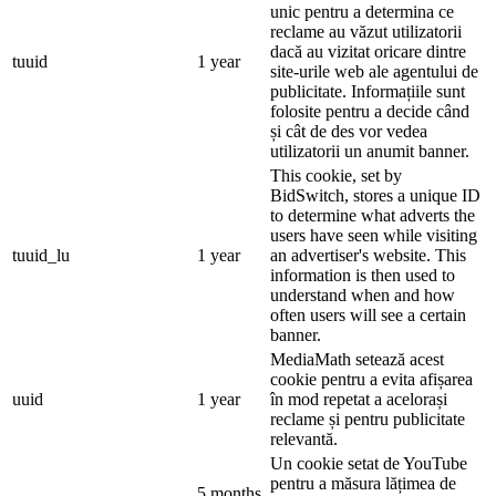
unic pentru a determina ce
reclame au văzut utilizatorii
dacă au vizitat oricare dintre
tuuid
1 year
site-urile web ale agentului de
publicitate. Informațiile sunt
folosite pentru a decide când
și cât de des vor vedea
utilizatorii un anumit banner.
This cookie, set by
BidSwitch, stores a unique ID
to determine what adverts the
users have seen while visiting
tuuid_lu
1 year
an advertiser's website. This
information is then used to
understand when and how
often users will see a certain
banner.
MediaMath setează acest
cookie pentru a evita afișarea
uuid
1 year
în mod repetat a acelorași
reclame și pentru publicitate
relevantă.
Un cookie setat de YouTube
pentru a măsura lățimea de
5 months