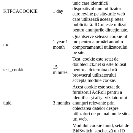
unic care identifică
dispozitivul unui utilizator
KTPCACOOKIE
1 day
care revine pe site-urile web
care utilizează aceeași rețea
publicitară. ID-ul este utilizat
pentru anunțurile direcționate.
Quantserve setează cookie-ul
1 year 1
mc pentru a urmări anonim
mc
month
comportamentul utilizatorului
pe site.
Test_cookie este setat de
doubleclick.net și este folosit
15
test_cookie
pentru a determina dacă
minutes
browserul utilizatorului
acceptă module cookie.
Acest cookie este setat de
furnizorul AdRoll pentru a
identifica și afișa vizitatorului
tluid
3 months
anunțuri relevante prin
colectarea datelor despre
utilizatori de pe mai multe site-
uri web.
Modulul cookie tuuid, setat de
BidSwitch, stochează un ID