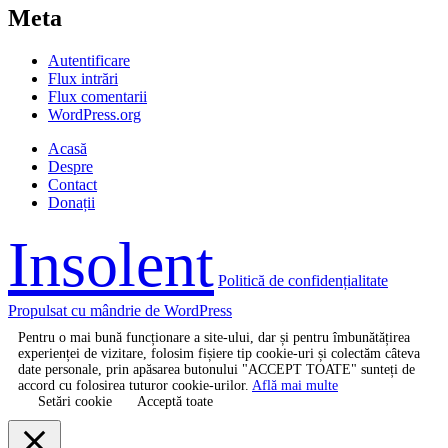
Meta
Autentificare
Flux intrări
Flux comentarii
WordPress.org
Acasă
Despre
Contact
Donații
Insolent
Politică de confidențialitate
Propulsat cu mândrie de WordPress
Pentru o mai bună funcționare a site-ului, dar și pentru îmbunătățirea
experienței de vizitare, folosim fișiere tip cookie-uri și colectăm câteva
date personale, prin apăsarea butonului "ACCEPT TOATE" sunteți de
accord cu folosirea tuturor cookie-urilor.
Află mai multe
Setări cookie
Acceptă toate