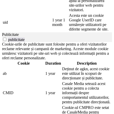
ajuta la personalizarea
site-urilor web pentru
vizitatori.
Acesta este un cookie
1 year 1
Google UserID care
uid
month
urmărește utilizatorii pe
diferite segmente de site.
Publicitate
publicitate
Cookie-urile de publicitate sunt folosite pentru a oferi vizitatorilor
reclame relevante și campanii de marketing. Aceste module cookie
urmăresc vizitatorii pe site-uri web și colectează informații pentru a
oferi reclame personalizate.
Cookie
Duration
Description
Deținut de agkn, acest cookie
ab
1 year
este utilizat în scopuri de
direcționare și publicitate.
Casale Media setează acest
cookie pentru a colecta
CMID
1 year
informații despre
comportamentul utilizatorilor,
pentru publicitate direcționată.
Cookie-ul CMPRO este setat
de CasaleMedia pentru