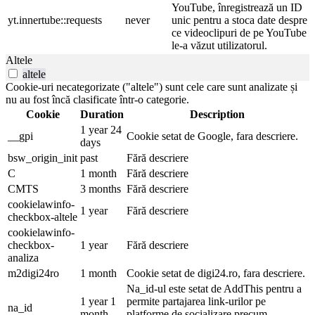
YouTube, înregistrează un ID
yt.innertube::requests
never
unic pentru a stoca date despre
ce videoclipuri de pe YouTube
le-a văzut utilizatorul.
Altele
altele
Cookie-uri necategorizate ("altele") sunt cele care sunt analizate și
nu au fost încă clasificate într-o categorie.
Cookie
Duration
Description
1 year 24
__gpi
Cookie setat de Google, fara descriere.
days
bsw_origin_init
past
Fără descriere
C
1 month
Fără descriere
CMTS
3 months
Fără descriere
cookielawinfo-
1 year
Fără descriere
checkbox-altele
cookielawinfo-
checkbox-
1 year
Fără descriere
analiza
m2digi24ro
1 month
Cookie setat de digi24.ro, fara descriere.
Na_id-ul este setat de AddThis pentru a
1 year 1
permite partajarea link-urilor pe
na_id
month
platforme de socializare precum