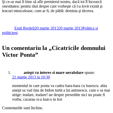
Şi ce-ar mai fi bine să afle premierul nostru, dacă tot îl încearcă
onestitatea: pentru răul despre care vorbeşte că l-a lovit există şi
leacuri miraculoase, cum ar fi, de pildă: demisia şi tăcerea.
Autor
Publicat
Categorii
pe
Emil Berdeli
20 martie 2013
20 martie 2013
Politica si
politicieni
Un comentariu la „Cicatricile domnului
Victor Ponta”
astept cu interes si mare nerabdare
spune:
21 martie 2013 la 10:30
momentul in care ponta va cadea bara-bara cu basescu. abia
astept sa vad fata de bidon turtit a lui antonescu. cum o sa mai
strige: tradare, tradare! iar despre preseditie nici nu poate fi
vorba. cacarau si-a luat-o in bot
Comentariile sunt închise.