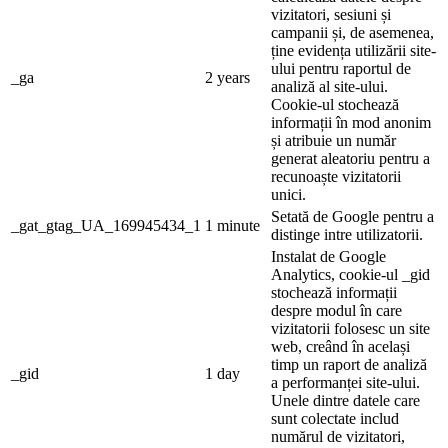
vizitatori, sesiuni și
campanii și, de asemenea,
ține evidența utilizării site-
ului pentru raportul de
_ga
2 years
analiză al site-ului.
Cookie-ul stochează
informații în mod anonim
și atribuie un număr
generat aleatoriu pentru a
recunoaște vizitatorii
unici.
Setată de Google pentru a
_gat_gtag_UA_169945434_1
1 minute
distinge intre utilizatorii.
Instalat de Google
Analytics, cookie-ul _gid
stochează informații
despre modul în care
vizitatorii folosesc un site
web, creând în același
timp un raport de analiză
_gid
1 day
a performanței site-ului.
Unele dintre datele care
sunt colectate includ
numărul de vizitatori,