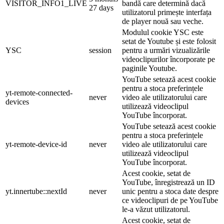
VISITOR_INFO1_LIVE
bandă care determină dacă
27 days
utilizatorul primește interfața
de player nouă sau veche.
Modulul cookie YSC este
setat de Youtube și este folosit
YSC
session
pentru a urmări vizualizările
videoclipurilor încorporate pe
paginile Youtube.
YouTube setează acest cookie
pentru a stoca preferințele
yt-remote-connected-
never
video ale utilizatorului care
devices
utilizează videoclipul
YouTube încorporat.
YouTube setează acest cookie
pentru a stoca preferințele
yt-remote-device-id
never
video ale utilizatorului care
utilizează videoclipul
YouTube încorporat.
Acest cookie, setat de
YouTube, înregistrează un ID
yt.innertube::nextId
never
unic pentru a stoca date despre
ce videoclipuri de pe YouTube
le-a văzut utilizatorul.
Acest cookie, setat de