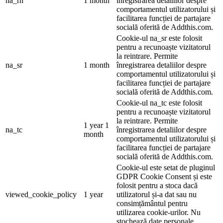
na_rn
1 month
înregistrarea detaliilor despre
comportamentul utilizatorului și
facilitarea funcției de partajare
socială oferită de Addthis.com.
Cookie-ul na_sr este folosit
pentru a recunoaște vizitatorul
la reintrare. Permite
na_sr
1 month
înregistrarea detaliilor despre
comportamentul utilizatorului și
facilitarea funcției de partajare
socială oferită de Addthis.com.
Cookie-ul na_tc este folosit
pentru a recunoaște vizitatorul
la reintrare. Permite
1 year 1
na_tc
înregistrarea detaliilor despre
month
comportamentul utilizatorului și
facilitarea funcției de partajare
socială oferită de Addthis.com.
Cookie-ul este setat de pluginul
GDPR Cookie Consent și este
folosit pentru a stoca dacă
viewed_cookie_policy
1 year
utilizatorul și-a dat sau nu
consimțământul pentru
utilizarea cookie-urilor. Nu
stochează date personale.