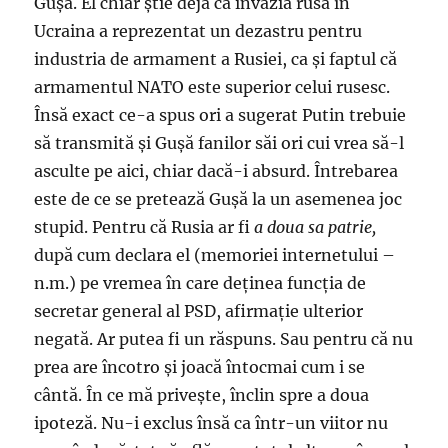
Guşă. El chiar ştie deja că invazia rusă în
Ucraina a reprezentat un dezastru pentru
industria de armament a Rusiei, ca şi faptul că
armamentul NATO este superior celui rusesc.
Însă exact ce-a spus ori a sugerat Putin trebuie
să transmită şi Guşă fanilor săi ori cui vrea să-l
asculte pe aici, chiar dacă-i absurd. Întrebarea
este de ce se pretează Guşă la un asemenea joc
stupid. Pentru că Rusia ar fi
a doua sa patrie,
după cum declara el (memoriei internetului –
n.m.) pe vremea în care deţinea funcţia de
secretar general al PSD, afirmaţie ulterior
negată. Ar putea fi un răspuns. Sau pentru că nu
prea are încotro şi joacă întocmai cum i se
cântă. În ce mă priveşte, înclin spre a doua
ipoteză. Nu-i exclus însă ca într-un viitor nu