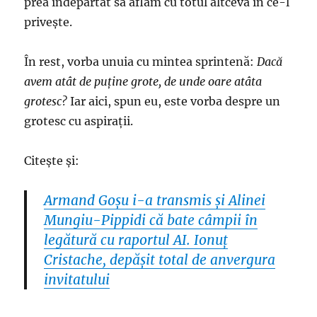
prea îndepărtat să aflăm cu totul altceva în ce-l
priveşte.
În rest, vorba unuia cu mintea sprintenă:
Dacă
avem atât de puţine grote, de unde oare atâta
grotesc?
Iar aici, spun eu, este vorba despre un
grotesc cu aspiraţii.
Citeşte şi:
Armand Goşu i-a transmis şi Alinei
Mungiu-Pippidi că bate câmpii în
legătură cu raportul AI. Ionuţ
Cristache, depăşit total de anvergura
invitatului