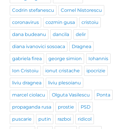
Codrin stefanescu
Cornel Nistorescu
coronavirus
cozmin gusa
cristoiu
dana budeanu
dancila
delir
diana ivanovici sosoaca
Dragnea
gabriela firea
george simion
Iohannis
Ion Cristoiu
ionut cristache
ipocrizie
liviu dragnea
liviu plesoianu
marcel ciolacu
Olguta Vasilescu
Ponta
propaganda rusa
prostie
PSD
puscarie
putin
razboi
ridicol