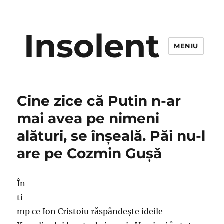
Insolent
MENIU
Cine zice că Putin n-ar
mai avea pe nimeni
alături, se înşeală. Păi nu-l
are pe Cozmin Guşă
În
ti
mp ce Ion Cristoiu răspândeşte ideile