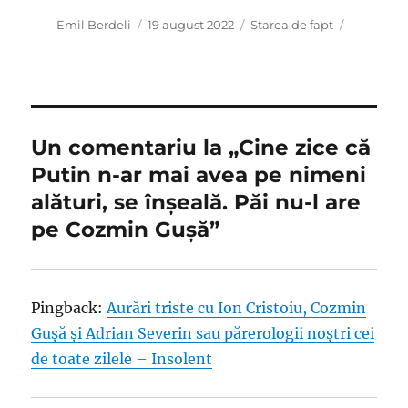
Autor
Publicat
Categorii
Emil Berdeli
19 august 2022
Starea de fapt
pe
Un comentariu la „Cine zice că
Putin n-ar mai avea pe nimeni
alături, se înşeală. Păi nu-l are
pe Cozmin Guşă”
Pingback:
Aurări triste cu Ion Cristoiu, Cozmin
Guşă şi Adrian Severin sau părerologii noştri cei
de toate zilele – Insolent