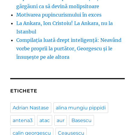
gărgăuni ca să devină molipsitoare
Motivarea pupincurismului în exces
La Ankara, Ion Cristoiu! La Ankara, nu la
Istanbul
Compilația luată drept inteligență: Neavând
vorbe proprii la purtător, Georgescu și le
însușește pe ale altora
ETICHETE
Adrian Nastase
alina mungiu pippidi
antena3
atac
aur
Basescu
calin georgescu
Ceausescu