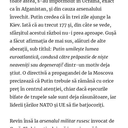
toate astea, s-au împotmolit în Ucraina, exact
ca în Afganistan, şi din cauza arsenalului
învechit. Putin credea că în trei zile ajunge la
Kiev. Iată că au trecut 177 şi, din câte se vede,
sfârşitul acestui război nu-i prea aproape. Guşă
a făcut afirmaţia de mai sus, alături de alte
aberaţii, sub titlul:
Putin umilește lumea
euroatlantică, condusă către prăpastie de niște
neaveniți sau degenerați!
dintr-un motiv deja
ştiut. O directivă a propagandei de la Moscova
precizează că Putin trebuie să rămână cu orice
preţ în centrul atenției, chiar dacă eșecurile
bifate de trupele sale sunt deja răsunătoare, iar
liderii ţărilor NATO şi UE să fie batjocoriţi.
Revin însă la
arsenalul militar rusesc
invocat de