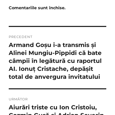
Comentariile sunt închise.
Navigare
PRECEDENT
în
Armand Goşu i-a transmis şi
Articolul
anterior:
Alinei Mungiu-Pippidi că bate
articole
câmpii în legătură cu raportul
AI. Ionuţ Cristache, depăşit
total de anvergura invitatului
URMĂTOR
Aiurări triste cu Ion Cristoiu,
Articolul
următor: