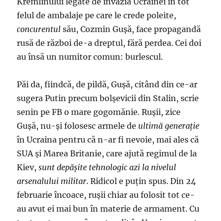
Kremlinului legate de invazia Ucrainei în tot
felul de ambalaje pe care le crede poleite,
concurentul
său, Cozmin Guşă, face propagandă
rusă de război de-a dreptul, fără perdea. Cei doi
au însă un numitor comun: burlescul.
Păi da, fiindcă, de pildă, Guşă, citând din ce-ar
sugera Putin precum bolşevicii din Stalin, scrie
senin pe FB o mare gogomănie. Ruşii, zice
Guşă, nu-şi folosesc armele de
ultimă generaţie
în Ucraina pentru că n-ar fi nevoie, mai ales că
SUA şi Marea Britanie, care ajută regimul de la
Kiev,
sunt depășite tehnologic azi la nivelul
arsenalului militar
. Ridicol e puţin spus. Din 24
februarie încoace, ruşii chiar au folosit tot ce-
au avut ei mai bun în materie de armament. Cu