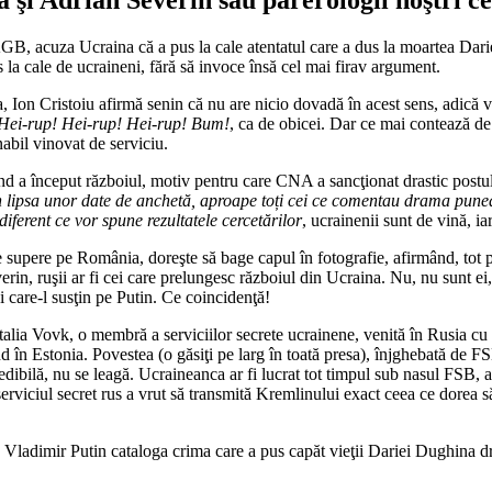
GB, acuza Ucraina că a pus la cale atentatul care a dus la moartea Dari
s la cale de ucraineni, fără să invoce însă cel mai firav argument.
, Ion Cristoiu afirmă senin că nu are nicio dovadă în acest sens, adică 
ei-rup! Hei-rup! Hei-rup! Bum!
, ca de obicei. Dar ce mai contează de
bil vinovat de serviciu.
 a început războiul, motiv pentru care CNA a sancţionat drastic postul d
n lipsa unor date de anchetă, aproape toți cei ce comentau drama punea
diferent ce vor spune rezultatele cercetărilor
, ucrainenii sunt de vină, i
e supere pe România, doreşte să bage capul în fotografie, afirmând, tot
verin, ruşii ar fi cei care prelungesc războiul din Ucraina. Nu, nu sunt 
 care-l susţin pe Putin. Ce coincidenţă!
alia Vovk, o membră a serviciilor secrete ucrainene, venită în Rusia cu So
nd în Estonia. Povestea (o găsiţi pe larg în toată presa), înjghebată de F
edibilă, nu se leagă. Ucraineanca ar fi lucrat tot timpul sub nasul FSB, 
erviciul secret rus a vrut să transmită Kremlinului exact ceea ce dorea să
ri, Vladimir Putin cataloga crima care a pus capăt vieţii Dariei Dughina 