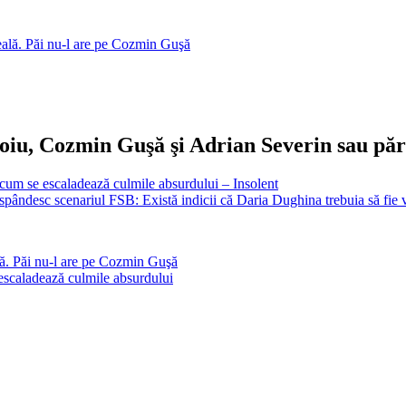
şeală. Păi nu-l are pe Cozmin Guşă
toiu, Cozmin Guşă şi Adrian Severin sau părer
au cum se escaladează culmile absurdului – Insolent
spândesc scenariul FSB: Există indicii că Daria Dughina trebuia să fie v
ală. Păi nu-l are pe Cozmin Guşă
e escaladează culmile absurdului