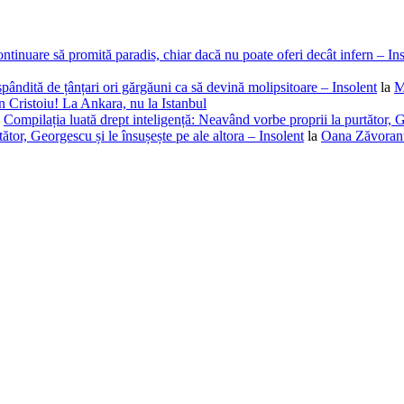
ntinuare să promită paradis, chiar dacă nu poate oferi decât infern – In
spândită de țânțari ori gărgăuni ca să devină molipsitoare – Insolent
la
M
 Cristoiu! La Ankara, nu la Istanbul
a
Compilația luată drept inteligență: Neavând vorbe proprii la purtător, G
ător, Georgescu și le însușește pe ale altora – Insolent
la
Oana Zăvoranu,