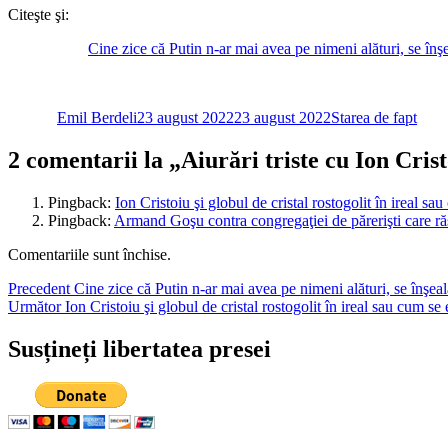
Citeşte şi:
Cine zice că Putin n-ar mai avea pe nimeni alături, se în
Autor
Publicat
Categorii
pe
Emil Berdeli
23 august 2022
23 august 2022
Starea de fapt
2 comentarii la „Aiurări triste cu Ion Cris
Pingback:
Ion Cristoiu şi globul de cristal rostogolit în ireal s
Pingback:
Armand Goşu contra congregaţiei de părerişti care ră
Comentariile sunt închise.
Navigare
Articolul
Precedent
Cine zice că Putin n-ar mai avea pe nimeni alături, se înşe
Articolul
anterior:
Următor
Ion Cristoiu şi globul de cristal rostogolit în ireal sau cum s
în
următor:
articole
Susțineți libertatea presei