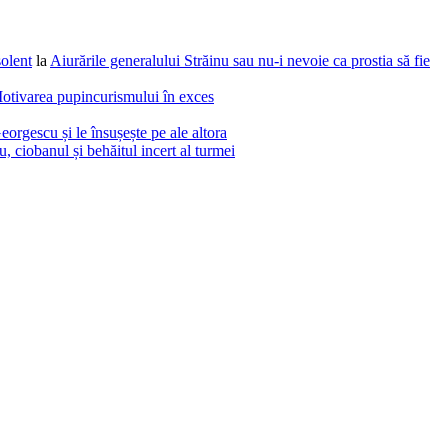
solent
la
Aiurările generalului Străinu sau nu-i nevoie ca prostia să fie
otivarea pupincurismului în exces
eorgescu și le însușește pe ale altora
 ciobanul și behăitul incert al turmei