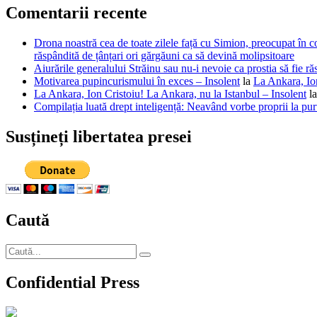
Comentarii recente
Drona noastră cea de toate zilele față cu Simion, preocupat în co
răspândită de țânțari ori gărgăuni ca să devină molipsitoare
Aiurările generalului Străinu sau nu-i nevoie ca prostia să fie ră
Motivarea pupincurismului în exces – Insolent
la
La Ankara, Ion
La Ankara, Ion Cristoiu! La Ankara, nu la Istanbul – Insolent
l
Compilația luată drept inteligență: Neavând vorbe proprii la purt
Susțineți libertatea presei
Caută
Caută
Căutare
după:
Confidential Press