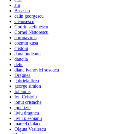
aur
Basescu
calin georgescu
Ceausescu
Codrin stefanescu
Cornel Nistorescu
coronavirus
cozmin gusa
cristoiu
dana budeanu
dancila
delir
diana ivanovici sosoaca
Dragnea
gabriela firea
george simion
Iohannis
Ion Cristoiu
ionut cristache
ipocrizie
liviu dragnea
liviu plesoianu
marcel ciolacu
Olguta Vasilescu