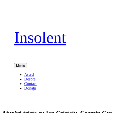
Sari
la
conținut
Insolent
Meniu
Acasă
Despre
Contact
Donații
Aiurări triste cu Ion Cristoiu, Cozmin Guşă