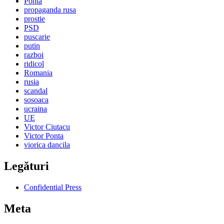
Ponta
propaganda rusa
prostie
PSD
puscarie
putin
razboi
ridicol
Romania
rusia
scandal
sosoaca
ucraina
UE
Victor Ciutacu
Victor Ponta
viorica dancila
Legături
Confidential Press
Meta