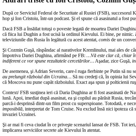
După ce Serviciul Federal de Securitate al Rusiei (FSB), succesorul K
hop şi Ion Cristoiu, într-un podcast. Şi el spune că asasinatul a fost pu
Dacă FSB a însăilat totuşi o poveste legată de moartea Dariei Dughina
că fiica lui Dughin a fost ucisă la ordinul Kievului. Ei bine, pe nimic.
H
televiziunile din Rusia în legătură cu acest atentat,
comis
de un convena
Şi Cozmin Guşă, răspândac al narativelor Kremlinului, mai ales de când
împotriva Dariei Dughina, afirmând pe FB:
…Vă este clar că, chiar î
indiferent ce vor spune rezultatele cercetărilor…
Aşadar, zice Guşă,
in
De asemenea, şi Adrian Severin, care-l ruga fierbinte pe Putin să nu s
au prelungit războiul din Ucraina…
Să nu credeţi că, în opinia lui Se
că Moscova nu pune capăt războiului. Exact aşa spun şi polticienii ruşi
Context/ FSB susţinea ieri că Daria Dughina ar fi fost asasinată de Nat
lună. Apoi, imediat după asasinat, ea şi copilul au părăsit Rusia, trecâ
parcă-i desprinsă dintr-un film prost cu superspioane. Totodată, e necr
imposibilă
, interpretat de Tom Cruise. Nu exclud însă nici ipoteza că s
invaziei Ucrainei.
Şi ar mai fi ceva ciudat în ce priveşte scenariul lansat de FSB. Tot ie
implicarea serviciilor secrete ale Kievului în atentat.