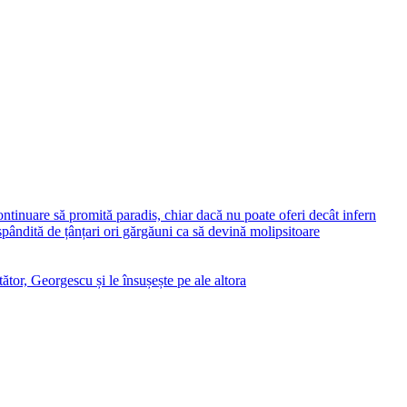
ontinuare să promită paradis, chiar dacă nu poate oferi decât infern
ăspândită de țânțari ori gărgăuni ca să devină molipsitoare
ător, Georgescu și le însușește pe ale altora