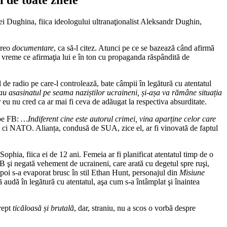
ei Dughina, fiica ideologului ultranaţionalist Aleksandr Dughin,
vreo
documentare
, ca să-l citez. Atunci pe ce se bazează când afirmă
 vreme ce afirmaţia lui e în ton cu propaganda răspândită de
e radio pe care-l controlează, bate câmpii în legătură cu atentatul
u asasinatul pe seama naziștilor ucraineni, și-așa va rămâne situația
ar eu nu cred ca ar mai fi ceva de adăugat la respectiva absurditate.
 pe FB:
…Indiferent cine este autorul crimei, vina aparține celor care
ei, ci NATO. Alianța, condusă de SUA, zice el, ar fi vinovată de faptul
phia, fiica ei de 12 ani. Femeia ar fi planificat atentatul timp de o
SB şi negată vehement de ucraineni, care arată cu degetul spre ruşi,
apoi s-a evaporat brusc în stil Ethan Hunt, personajul din
Misiune
 audă în legătură cu atentatul, aşa cum s-a întâmplat şi înaintea
drept
ticăloasă și brutală
, dar, straniu, nu a scos o vorbă despre