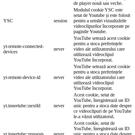
de player nouă sau veche.
Modulul cookie YSC este
setat de Youtube și este folosit
YSC
session
pentru a urmări vizualizările
videoclipurilor încorporate pe
paginile Youtube.
YouTube setează acest cookie
pentru a stoca preferințele
yt-remote-connected-
never
video ale utilizatorului care
devices
utilizează videoclipul
YouTube încorporat.
YouTube setează acest cookie
pentru a stoca preferințele
yt-remote-device-id
never
video ale utilizatorului care
utilizează videoclipul
YouTube încorporat.
Acest cookie, setat de
YouTube, înregistrează un ID
yt.innertube::nextId
never
unic pentru a stoca date despre
ce videoclipuri de pe YouTube
le-a văzut utilizatorul.
Acest cookie, setat de
YouTube, înregistrează un ID
yt.innertube::requests
never
unic pentru a stoca date despre