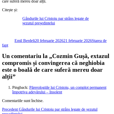
care suferă mereu doar alții.
Citește și:
Gândurile lui Cristoiu par strâns legate de
șezutul președintelui
Autor
Publicat
Categorii
pe
Emil Berdeli
20 februarie 2026
21 februarie 2026
Starea de
fapt
Un comentariu la „Cozmin Gușă, extazul
compromis și convingerea că neghiobia
este o boală de care suferă mereu doar
alții”
Pingback:
Părerologiile lui Cristoiu, un complot permanent
împotriva adevărului – Insolent
Comentariile sunt închise.
Navigare
Articolul
Precedent
Gândurile lui Cristoiu par strâns legate de șezutul
anterior:
președintelui