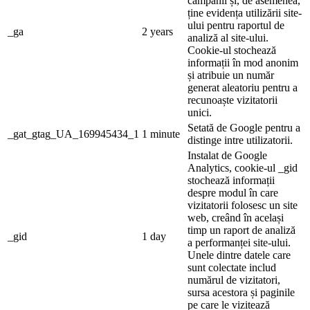
campanii și, de asemenea,
ține evidența utilizării site-
ului pentru raportul de
_ga
2 years
analiză al site-ului.
Cookie-ul stochează
informații în mod anonim
și atribuie un număr
generat aleatoriu pentru a
recunoaște vizitatorii
unici.
Setată de Google pentru a
_gat_gtag_UA_169945434_1
1 minute
distinge intre utilizatorii.
Instalat de Google
Analytics, cookie-ul _gid
stochează informații
despre modul în care
vizitatorii folosesc un site
web, creând în același
timp un raport de analiză
_gid
1 day
a performanței site-ului.
Unele dintre datele care
sunt colectate includ
numărul de vizitatori,
sursa acestora și paginile
pe care le vizitează