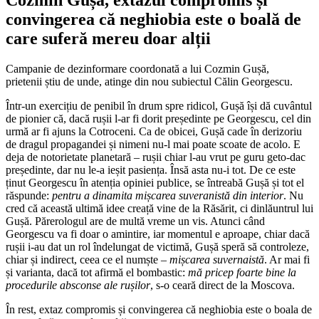
convingerea că neghiobia este o boală de
care suferă mereu doar alții
Campanie de dezinformare coordonată a lui Cozmin Gușă,
prietenii știu de unde, atinge din nou subiectul Călin Georgescu.
Într-un exercițiu de penibil în drum spre ridicol, Gușă își dă cuvântul
de pionier că, dacă rușii l-ar fi dorit președinte pe Georgescu, cel din
urmă ar fi ajuns la Cotroceni. Ca de obicei, Gușă cade în derizoriu
de dragul propagandei și nimeni nu-l mai poate scoate de acolo. E
deja de notorietate planetară – rușii chiar l-au vrut pe guru geto-dac
președinte, dar nu le-a ieșit pasiența. Însă asta nu-i tot. De ce este
ținut Georgescu în atenția opiniei publice, se întreabă Gușă și tot el
răspunde:
pentru a dinamita mișcarea suveranistă din interior
. Nu
cred că această ultimă idee creață vine de la Răsărit, ci dinlăuntrul lui
Gușă. Părerologul are de multă vreme un vis. Atunci când
Georgescu va fi doar o amintire, iar momentul e aproape, chiar dacă
rușii i-au dat un rol îndelungat de victimă, Gușă speră să controleze,
chiar și indirect, ceea ce el numște –
mișcarea suvernaistă
. Ar mai fi
și varianta, dacă tot afirmă el bombastic:
mă pricep foarte bine la
procedurile absconse ale rușilor
, s-o ceară direct de la Moscova.
În rest, extaz compromis și convingerea că neghiobia este o boala de