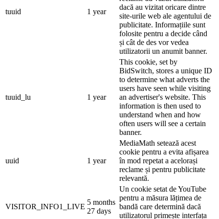
dacă au vizitat oricare dintre
tuuid
1 year
site-urile web ale agentului de
publicitate. Informațiile sunt
folosite pentru a decide când
și cât de des vor vedea
utilizatorii un anumit banner.
This cookie, set by
BidSwitch, stores a unique ID
to determine what adverts the
users have seen while visiting
tuuid_lu
1 year
an advertiser's website. This
information is then used to
understand when and how
often users will see a certain
banner.
MediaMath setează acest
cookie pentru a evita afișarea
uuid
1 year
în mod repetat a acelorași
reclame și pentru publicitate
relevantă.
Un cookie setat de YouTube
pentru a măsura lățimea de
5 months
VISITOR_INFO1_LIVE
bandă care determină dacă
27 days
utilizatorul primește interfața