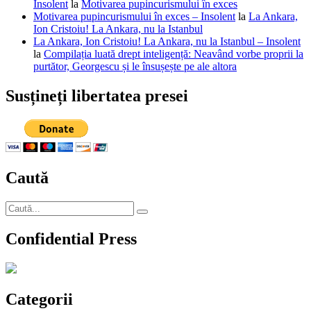
Insolent
la
Motivarea pupincurismului în exces
Motivarea pupincurismului în exces – Insolent
la
La Ankara,
Ion Cristoiu! La Ankara, nu la Istanbul
La Ankara, Ion Cristoiu! La Ankara, nu la Istanbul – Insolent
la
Compilația luată drept inteligență: Neavând vorbe proprii la
purtător, Georgescu și le însușește pe ale altora
Susțineți libertatea presei
Caută
Caută
Căutare
după:
Confidential Press
Categorii