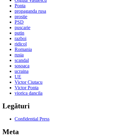
Olguta Vasilescu
Ponta
propaganda rusa
prostie
PSD
puscarie
putin
razboi
ridicol
Romania
rusia
scandal
sosoaca
ucraina
UE
Victor Ciutacu
Victor Ponta
viorica dancila
Legături
Confidential Press
Meta