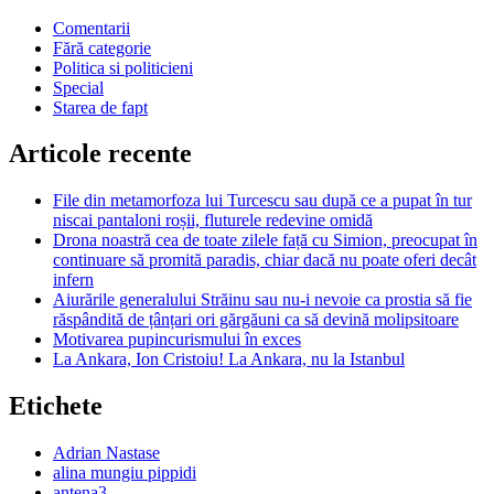
Comentarii
Fără categorie
Politica si politicieni
Special
Starea de fapt
Articole recente
File din metamorfoza lui Turcescu sau după ce a pupat în tur
niscai pantaloni roșii, fluturele redevine omidă
Drona noastră cea de toate zilele față cu Simion, preocupat în
continuare să promită paradis, chiar dacă nu poate oferi decât
infern
Aiurările generalului Străinu sau nu-i nevoie ca prostia să fie
răspândită de țânțari ori gărgăuni ca să devină molipsitoare
Motivarea pupincurismului în exces
La Ankara, Ion Cristoiu! La Ankara, nu la Istanbul
Etichete
Adrian Nastase
alina mungiu pippidi
antena3