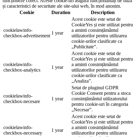
funcționeze corect. Aceste cookie-uri asigură funcționalități de bază
și caracteristici de securitate ale site-ului web, în mod anonim.
Cookie
Duration
Description
Acest cookie este setat de
CookieYes și este utilizat pentru
cookielawinfo-
a aminti consimțământul
1 year
checkbox-advertisement
utilizatorilor pentru utilizarea
cookie-urilor clasificate ca
„Publicitate”.
Acest cookie este setat de
CookieYes și este utilizat pentru
cookielawinfo-
a aminti consimțământul
1 year
checkbox-analytics
utilizatorilor pentru utilizarea
cookie-urilor clasificate ca
„Analiza”.
Setat de pluginul GDPR
Cookie Consent pentru a stoca
cookielawinfo-
1 year
consimțământul utilizatorului
checkbox-necesare
pentru cookie-uri în categoria
„Necesar”.
Acest cookie este setat de
CookieYes și este utilizat pentru
cookielawinfo-
a aminti consimțământul
1 year
checkbox-necessary
utilizatorilor pentru utilizarea