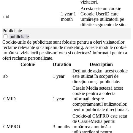
vizitatori.
Acesta este un cookie
1 year 1
Google UserID care
uid
month
urmărește utilizatorii pe
diferite segmente de site.
Publicitate
publicitate
Cookie-urile de publicitate sunt folosite pentru a oferi vizitatorilor
reclame relevante și campanii de marketing. Aceste module cookie
urmăresc vizitatorii pe site-uri web și colectează informații pentru a
oferi reclame personalizate.
Cookie
Duration
Description
Deținut de agkn, acest cookie
ab
1 year
este utilizat în scopuri de
direcționare și publicitate.
Casale Media setează acest
cookie pentru a colecta
CMID
1 year
informații despre
comportamentul utilizatorilor,
pentru publicitate direcționată.
Cookie-ul CMPRO este setat
de CasaleMedia pentru
CMPRO
3 months
urmărirea anonimă a
utilizatorilor și pentru