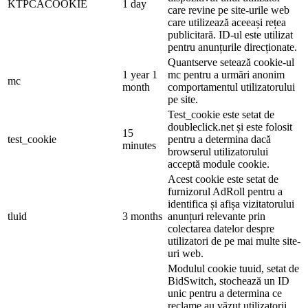
KTPCACOOKIE
1 day
care revine pe site-urile web
care utilizează aceeași rețea
publicitară. ID-ul este utilizat
pentru anunțurile direcționate.
Quantserve setează cookie-ul
1 year 1
mc pentru a urmări anonim
mc
month
comportamentul utilizatorului
pe site.
Test_cookie este setat de
doubleclick.net și este folosit
15
test_cookie
pentru a determina dacă
minutes
browserul utilizatorului
acceptă module cookie.
Acest cookie este setat de
furnizorul AdRoll pentru a
identifica și afișa vizitatorului
tluid
3 months
anunțuri relevante prin
colectarea datelor despre
utilizatori de pe mai multe site-
uri web.
Modulul cookie tuuid, setat de
BidSwitch, stochează un ID
unic pentru a determina ce
reclame au văzut utilizatorii