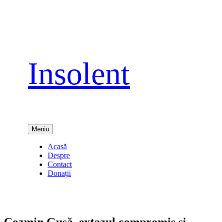
Sari
la
conținut
Insolent
Meniu
Acasă
Despre
Contact
Donații
Cozmin Gușă, extazul compromis și