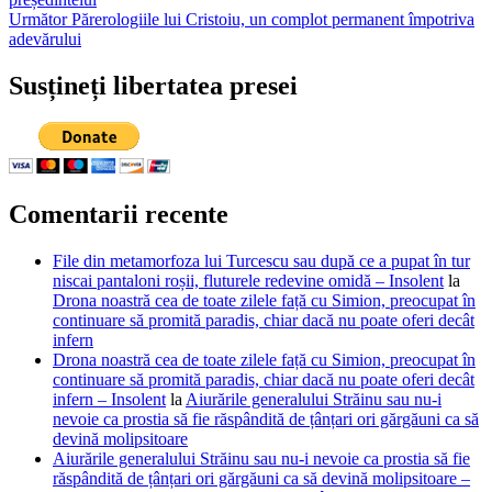
în
Articolul
Următor
Părerologiile lui Cristoiu, un complot permanent împotriva
articole
următor:
adevărului
Susțineți libertatea presei
Comentarii recente
File din metamorfoza lui Turcescu sau după ce a pupat în tur
niscai pantaloni roșii, fluturele redevine omidă – Insolent
la
Drona noastră cea de toate zilele față cu Simion, preocupat în
continuare să promită paradis, chiar dacă nu poate oferi decât
infern
Drona noastră cea de toate zilele față cu Simion, preocupat în
continuare să promită paradis, chiar dacă nu poate oferi decât
infern – Insolent
la
Aiurările generalului Străinu sau nu-i
nevoie ca prostia să fie răspândită de țânțari ori gărgăuni ca să
devină molipsitoare
Aiurările generalului Străinu sau nu-i nevoie ca prostia să fie
răspândită de țânțari ori gărgăuni ca să devină molipsitoare –