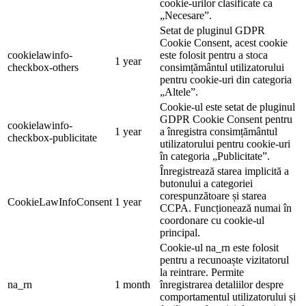
cookie-urilor clasificate ca
„Necesare”.
Setat de pluginul GDPR
Cookie Consent, acest cookie
cookielawinfo-
este folosit pentru a stoca
1 year
checkbox-others
consimțământul utilizatorului
pentru cookie-uri din categoria
„Altele”.
Cookie-ul este setat de pluginul
GDPR Cookie Consent pentru
cookielawinfo-
1 year
a înregistra consimțământul
checkbox-publicitate
utilizatorului pentru cookie-uri
în categoria „Publicitate”.
Înregistrează starea implicită a
butonului a categoriei
corespunzătoare și starea
CookieLawInfoConsent
1 year
CCPA. Funcționează numai în
coordonare cu cookie-ul
principal.
Cookie-ul na_rn este folosit
pentru a recunoaște vizitatorul
la reintrare. Permite
na_rn
1 month
înregistrarea detaliilor despre
comportamentul utilizatorului și