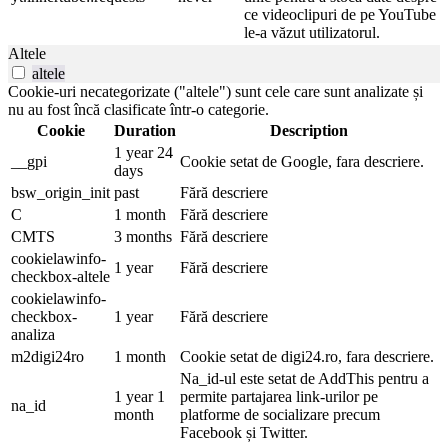
ce videoclipuri de pe YouTube
le-a văzut utilizatorul.
Altele
altele
Cookie-uri necategorizate ("altele") sunt cele care sunt analizate și
nu au fost încă clasificate într-o categorie.
Cookie
Duration
Description
1 year 24
__gpi
Cookie setat de Google, fara descriere.
days
bsw_origin_init
past
Fără descriere
C
1 month
Fără descriere
CMTS
3 months
Fără descriere
cookielawinfo-
1 year
Fără descriere
checkbox-altele
cookielawinfo-
checkbox-
1 year
Fără descriere
analiza
m2digi24ro
1 month
Cookie setat de digi24.ro, fara descriere.
Na_id-ul este setat de AddThis pentru a
1 year 1
permite partajarea link-urilor pe
na_id
month
platforme de socializare precum
Facebook și Twitter.