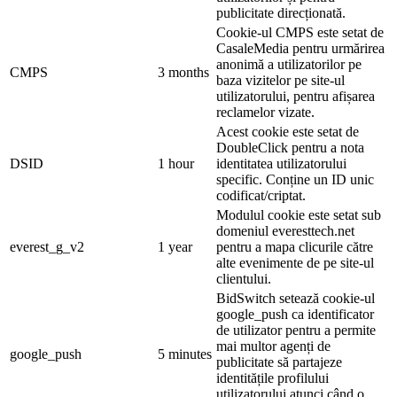
publicitate direcționată.
Cookie-ul CMPS este setat de
CasaleMedia pentru urmărirea
anonimă a utilizatorilor pe
CMPS
3 months
baza vizitelor pe site-ul
utilizatorului, pentru afișarea
reclamelor vizate.
Acest cookie este setat de
DoubleClick pentru a nota
DSID
1 hour
identitatea utilizatorului
specific. Conține un ID unic
codificat/criptat.
Modulul cookie este setat sub
domeniul everesttech.net
everest_g_v2
1 year
pentru a mapa clicurile către
alte evenimente de pe site-ul
clientului.
BidSwitch setează cookie-ul
google_push ca identificator
de utilizator pentru a permite
mai multor agenți de
google_push
5 minutes
publicitate să partajeze
identitățile profilului
utilizatorului atunci când o