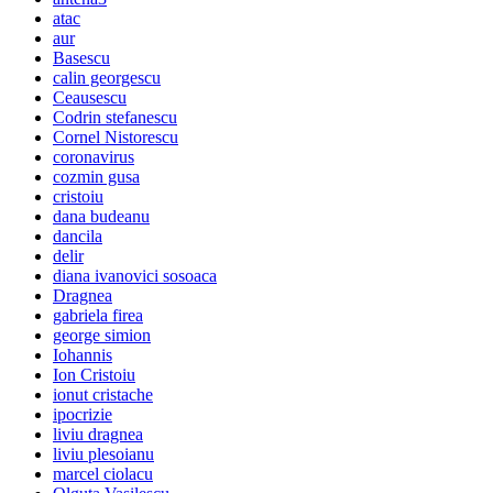
atac
aur
Basescu
calin georgescu
Ceausescu
Codrin stefanescu
Cornel Nistorescu
coronavirus
cozmin gusa
cristoiu
dana budeanu
dancila
delir
diana ivanovici sosoaca
Dragnea
gabriela firea
george simion
Iohannis
Ion Cristoiu
ionut cristache
ipocrizie
liviu dragnea
liviu plesoianu
marcel ciolacu