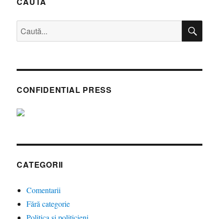
CAUTĂ
mereu
doar
CĂ
Caută
alții
după:
CONFIDENTIAL PRESS
CATEGORII
Comentarii
Fără categorie
Politica si politicieni