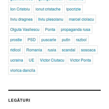
Ion Cristoiu
ionut cristache
ipocrizie
liviu dragnea
liviu plesoianu
marcel ciolacu
Olguta Vasilescu
Ponta
propaganda rusa
prostie
PSD
puscarie
putin
razboi
ridicol
Romania
rusia
scandal
sosoaca
ucraina
UE
Victor Ciutacu
Victor Ponta
viorica dancila
LEGĂTURI