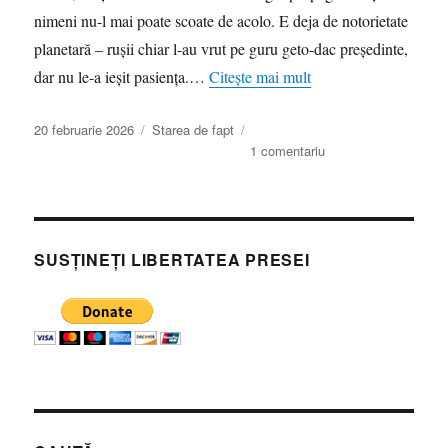
nimeni nu-l mai poate scoate de acolo. E deja de notorietate
planetară – rușii chiar l-au vrut pe guru geto-dac președinte,
dar nu le-a ieșit pasiența.…
Citește mai mult
Publicat
Categorii
20 februarie 2026
Starea de fapt
pe
la
1 comentariu
Cozmin
Gușă,
extazul
compromis
și
SUSȚINEȚI LIBERTATEA PRESEI
convingerea
că
neghiobia
este
o
boală
de
care
suferă