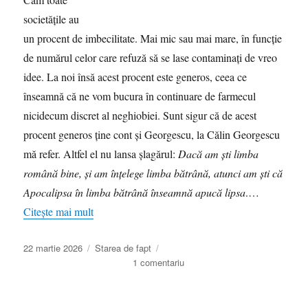
societățile au
un procent de imbecilitate. Mai mic sau mai mare, în funcție
de numărul celor care refuză să se lase contaminați de vreo
idee. La noi însă acest procent este generos, ceea ce
înseamnă că ne vom bucura în continuare de farmecul
nicidecum discret al neghiobiei. Sunt sigur că de acest
procent generos ține cont și Georgescu, la Călin Georgescu
mă refer. Altfel el nu lansa șlagărul:
Dacă am ști limba
română bine, și am înțelege limba bătrână, atunci am ști că
Apocalipsa în limba bătrână înseamnă apucă lipsa
.…
Citește mai mult
Publicat
Categorii
22 martie 2026
Starea de fapt
pe
la
1 comentariu
Georgescu,
limba
bătrână