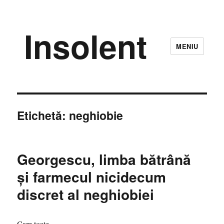
Insolent
MENIU
Etichetă:
neghiobie
Georgescu, limba bătrână
și farmecul nicidecum
discret al neghiobiei
Cam toate