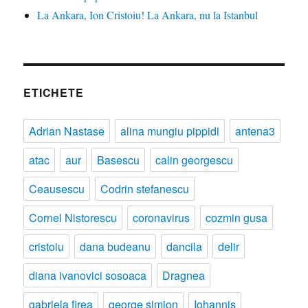
La Ankara, Ion Cristoiu! La Ankara, nu la Istanbul
ETICHETE
Adrian Nastase
alina mungiu pippidi
antena3
atac
aur
Basescu
calin georgescu
Ceausescu
Codrin stefanescu
Cornel Nistorescu
coronavirus
cozmin gusa
cristoiu
dana budeanu
dancila
delir
diana ivanovici sosoaca
Dragnea
gabriela firea
george simion
Iohannis