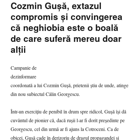
Cozmin Gușă, extazul
și
farmecul
compromis și convingerea
nicidecum
că neghiobia este o boală
discret
al
de care suferă mereu doar
neghiobiei
alții
Campanie de
dezinformare
coordonată a lui Cozmin Gușă, prietenii știu de unde, atinge
din nou subiectul Călin Georgescu.
Într-un exercițiu de penibil în drum spre ridicol, Gușă își dă
cuvântul de pionier că, dacă rușii l-ar fi dorit președinte pe
Georgescu, cel din urmă ar fi ajuns la Cotroceni. Ca de
obicei, Gușă cade în derizoriu de dragul propagandei și