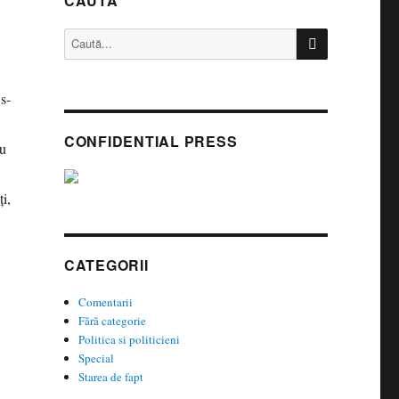
CAUTĂ
CĂUTARE
Caută
după:
s-
CONFIDENTIAL PRESS
cu
i,
CATEGORII
Comentarii
Fără categorie
Politica si politicieni
Special
Starea de fapt