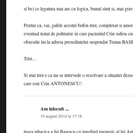
si be) ce legatura mai are cu logica, bunul simt si, mai grav
Pentur ca, vai, gafele acestui bufon trist, complexat si amo
eventual tratat de psihiatrie in care pacientul Crin sufera 
obsesiile lui la adresa presedintelui suspendat Traian BA
Trist…
Si mai trist e ca nu se intrevede o rezolvare a situatiei deza
care este Crin ANTONESCU!
Am inlocuit ..,
spune:
15 august 2012 la 17:18
tusea tabacica a lui Basescu cu junghiul paranoic al lui A