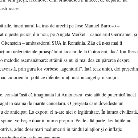
zastruoase.
ă zile, interimarul l-a tras de urechi pe Jose Manuel Barroso –
at-o peste picior, din nou, pe Angela Merkel – cancelarul Germaniei, şi 
rk Gitenstein – ambasadorul SUA în România. Zău că n-aş mai fi
cţiuni nefericite ale proaspătului locatar de la Cotroceni, dacă Ion Ilies
 o melodie asemănătoare: străinii să nu-şi mai dea cu părerea despre
voastă, prin gura lor vorbesc „agenturili”. Iată (caz unic), doi preşedinţ
mar, cu orientări politice diferite, uniţi însă în cuget şi-n simţiri.
, constat însă că imaginaţia lui Antonescu este atât de puternică încât
băgat în seamă de marile cancelarii. O greşeală care dovedeşte un
eu de anticipat. La export, el n-are nici o legitimitate. În lumea civilizată,
r spune, vorbeşte doar în nume propriu. Pe de altă parte, loviluţiile nu
otrivă, aduc doar mari nedumeriri în rândul aliaţilor şi o inflaţie
o resimţim din ce în ce mai greu.