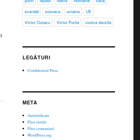
putin
razboi
ridicol
Romania
rusia
scandal
sosoaca
ucraina
UE
Victor Ciutacu
Victor Ponta
viorica dancila
zi
LEGĂTURI
Confidential Press
META
Autentificare
Flux intrări
Flux comentarii
WordPress.org