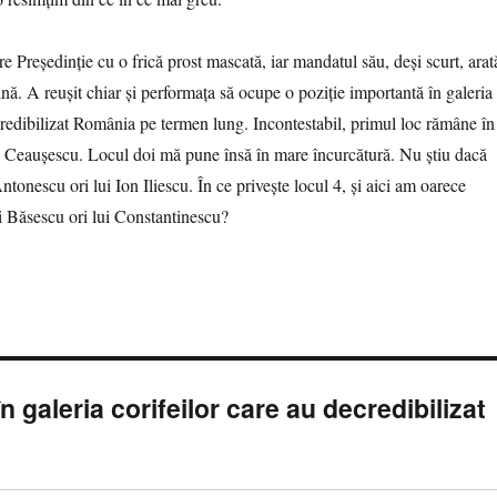
e Preşedinţie cu o frică prost mascată, iar mandatul său, deşi scurt, arat
ă. A reuşit chiar şi performaţa să ocupe o poziţie importantă în galeria
credibilizat România pe termen lung. Incontestabil, primul loc rămâne în
 Ceauşescu. Locul doi mă pune însă în mare încurcătură. Nu ştiu dacă
Antonescu ori lui Ion Iliescu. În ce priveşte locul 4, şi aici am oarece
lui Băsescu ori lui Constantinescu?
 galeria corifeilor care au decredibilizat