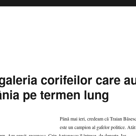
aleria corifeilor care a
ânia pe termen lung
Până mai ieri, credeam că Traian Băses
este un campion al gafelor politice. Atât
xtern. Am greşit, recunosc, Crin Antonescu îl întrece, de departe. Iar