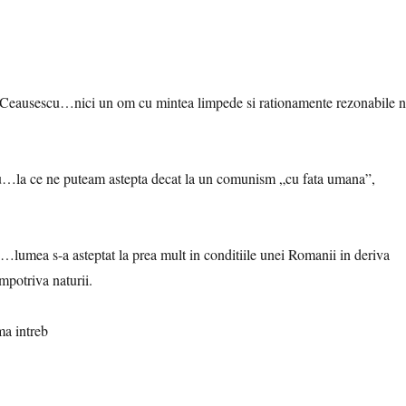
 Ceausescu…nici un om cu mintea limpede si rationamente rezonabile 
scu…la ce ne puteam astepta decat la un comunism „cu fata umana”,
lumea s-a asteptat la prea mult in conditiile unei Romanii in deriva
impotriva naturii.
a intreb