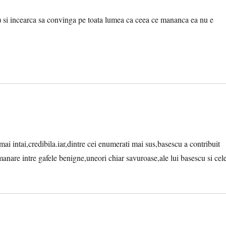
a) si incearca sa convinga pe toata lumea ca ceea ce mananca ea nu e
e mai intai,credibila.iar,dintre cei enumerati mai sus,basescu a contribuit
semanare intre gafele benigne,uneori chiar savuroase,ale lui basescu si cel