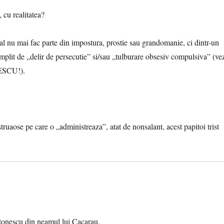
, cu realitatea?
ral nu mai fac parte din impostura, prostie sau grandomanie, ci dintr-un
cumplit de „delir de persecutie” si/sau „tulburare obsesiv compulsiva” (ve
SESCU!).
struaose pe care o „administreaza”, atat de nonsalant, acest papitoi trist
ntonescu din neamul lui Cacarau.