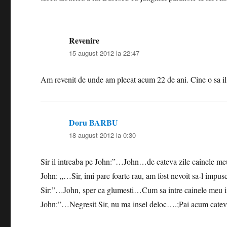
Revenire
spune:
15 august 2012 la 22:47
Am revenit de unde am plecat acum 22 de ani. Cine o sa il
Doru BARBU
spune:
18 august 2012 la 0:30
Sir il intreaba pe John:”…John…de cateva zile cainele me
John: „…Sir, imi pare foarte rau, am fost nevoit sa-l impusc 
Sir:”…John, sper ca glumesti…Cum sa intre cainele meu in
John:”…Negresit Sir, nu ma insel deloc….;Pai acum cateva 