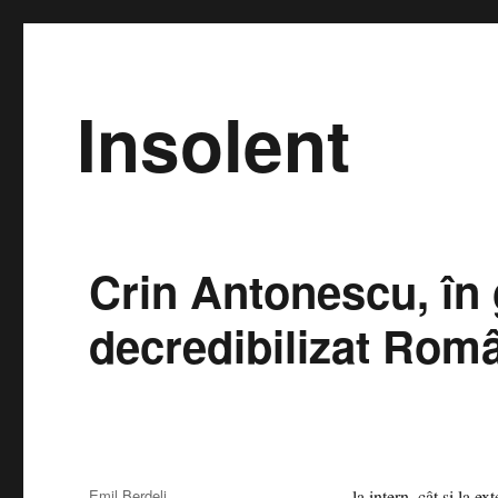
Insolent
Crin Antonescu, în g
decredibilizat Rom
Autor
Emil Berdeli
la intern, cât şi la e