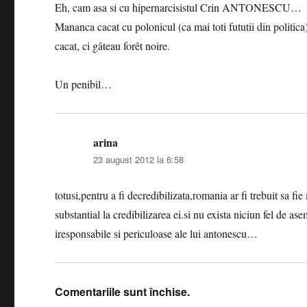
Eh, cam asa si cu hipernarcisistul Crin ANTONESCU…
Mananca cacat cu polonicul (ca mai toti fututii din politic
cacat, ci gâteau forêt noire.
Un penibil…
arina
spune:
23 august 2012 la 6:58
totusi,pentru a fi decredibilizata,romania ar fi trebuit sa fi
substantial la credibilizarea ei.si nu exista niciun fel de a
iresponsabile si periculoase ale lui antonescu…
Comentariile sunt închise.