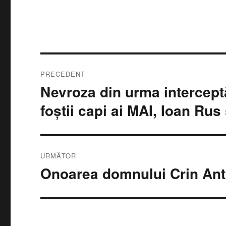
Navigare
PRECEDENT
în
Nevroza din urma interceptă
Articolul
anterior:
articole
foştii capi ai MAI, Ioan Rus
URMĂTOR
Onoarea domnului Crin An
Articolul
următor: