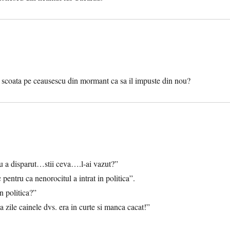
 scoata pe ceausescu din mormant ca sa il impuste din nou?
u a disparut…stii ceva….l-ai vazut?”
pentru ca nenorocitul a intrat in politica”.
 politica?”
zile cainele dvs. era in curte si manca cacat!”