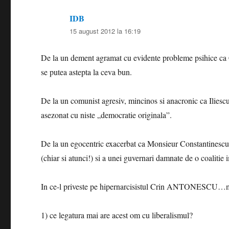
IDB
spune:
15 august 2012 la 16:19
De la un dement agramat cu evidente probleme psihice ca
se putea astepta la ceva bun.
De la un comunist agresiv, mincinos si anacronic ca Ilie
asezonat cu niste „democratie originala”.
De la un egocentric exacerbat ca Monsieur Constantinescu…
(chiar si atunci!) si a unei guvernari damnate de o coalitie 
In ce-l priveste pe hipernarcisistul Crin ANTONESCU…m
1) ce legatura mai are acest om cu liberalismul?