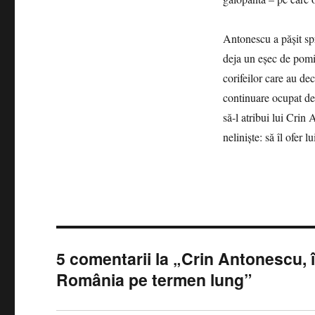
Antonescu a păşit spr
deja un eşec de pomin
corifeilor care au de
continuare ocupat de
să-l atribui lui Crin 
nelinişte: să îl ofer 
5 comentarii la „Crin Antonescu, în
România pe termen lung”