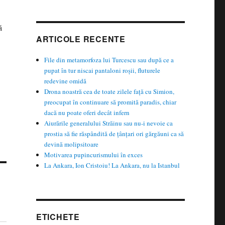
ă
ARTICOLE RECENTE
File din metamorfoza lui Turcescu sau după ce a
pupat în tur niscai pantaloni roșii, fluturele
redevine omidă
Drona noastră cea de toate zilele față cu Simion,
preocupat în continuare să promită paradis, chiar
dacă nu poate oferi decât infern
Aiurările generalului Străinu sau nu-i nevoie ca
prostia să fie răspândită de țânțari ori gărgăuni ca să
devină molipsitoare
Motivarea pupincurismului în exces
La Ankara, Ion Cristoiu! La Ankara, nu la Istanbul
ETICHETE