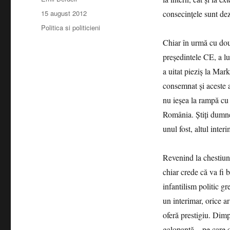
Publicat
15 august 2012
consecinţele sunt de
pe
Categorii
Politica si politicieni
Chiar în urmă cu dou
preşedintele CE, a lu
a uitat pieziş la Ma
consemnat şi aceste a
nu ieşea la rampă cu
România. Ştiţi dumnea
unul fost, altul interi
Revenind la chestiune
chiar crede că va fi 
infantilism politic gr
un interimar, orice a
oferă prestigiu. Dimp
galopantă – pe care 