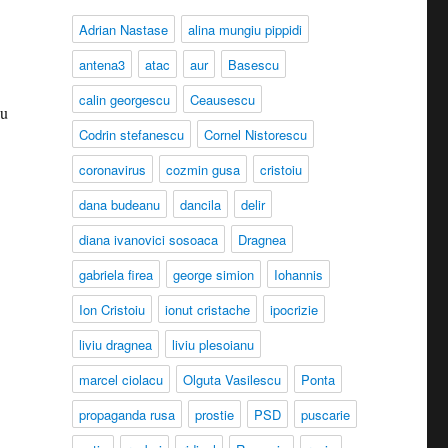
Adrian Nastase
alina mungiu pippidi
antena3
atac
aur
Basescu
calin georgescu
Ceausescu
nu
Codrin stefanescu
Cornel Nistorescu
coronavirus
cozmin gusa
cristoiu
dana budeanu
dancila
delir
diana ivanovici sosoaca
Dragnea
gabriela firea
george simion
Iohannis
Ion Cristoiu
ionut cristache
ipocrizie
liviu dragnea
liviu plesoianu
marcel ciolacu
Olguta Vasilescu
Ponta
propaganda rusa
prostie
PSD
puscarie