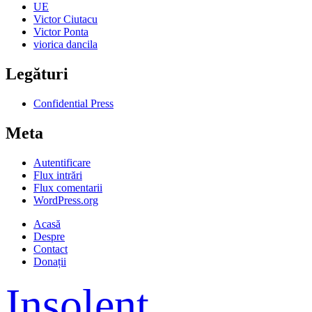
UE
Victor Ciutacu
Victor Ponta
viorica dancila
Legături
Confidential Press
Meta
Autentificare
Flux intrări
Flux comentarii
WordPress.org
Acasă
Despre
Contact
Donații
Insolent