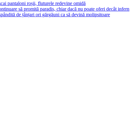
cai pantaloni roșii, fluturele redevine omidă
ontinuare să promită paradis, chiar dacă nu poate oferi decât infern
ăspândită de țânțari ori gărgăuni ca să devină molipsitoare