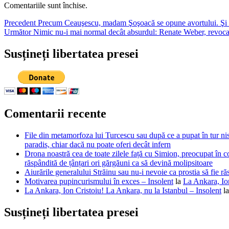
Comentariile sunt închise.
Navigare
Articolul
Precedent
Precum Ceauşescu, madam Şoşoacă se opune avortului. Şi ea
Articolul
anterior:
Următor
Nimic nu-i mai normal decât absurdul: Renate Weber, revoc
în
următor:
articole
Susțineți libertatea presei
Comentarii recente
File din metamorfoza lui Turcescu sau după ce a pupat în tur nis
paradis, chiar dacă nu poate oferi decât infern
Drona noastră cea de toate zilele față cu Simion, preocupat în co
răspândită de țânțari ori gărgăuni ca să devină molipsitoare
Aiurările generalului Străinu sau nu-i nevoie ca prostia să fie ră
Motivarea pupincurismului în exces – Insolent
la
La Ankara, Ion
La Ankara, Ion Cristoiu! La Ankara, nu la Istanbul – Insolent
l
Susțineți libertatea presei