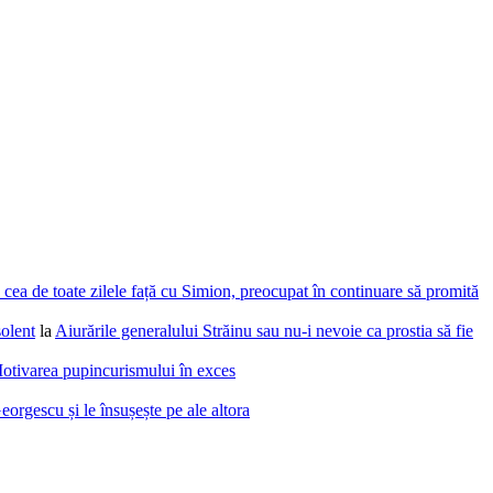
cea de toate zilele față cu Simion, preocupat în continuare să promită
solent
la
Aiurările generalului Străinu sau nu-i nevoie ca prostia să fie
otivarea pupincurismului în exces
eorgescu și le însușește pe ale altora