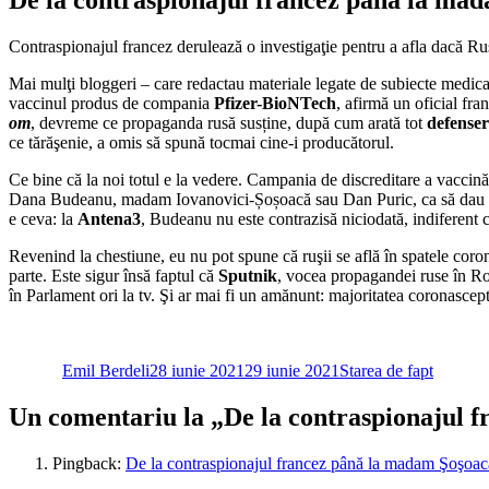
Contraspionajul francez derulează o investigaţie pentru a afla dacă Rus
Mai mulţi bloggeri – care redactau materiale legate de subiecte medicale 
vaccinul produs de compania
Pfizer-BioNTech
, afirmă un oficial fr
om
, devreme ce propaganda rusă susține, după cum arată tot
defense
ce tărăşenie, a omis să spună tocmai cine-i producătorul.
Ce bine că la noi totul e la vedere. Campania de discreditare a vaccinări
Dana Budeanu, madam Iovanovici-Șoșoacă sau Dan Puric, ca să dau câte
e ceva: la
Antena3
, Budeanu nu este contrazisă niciodată, indiferent c
Revenind la chestiune, eu nu pot spune că ruşii se află în spatele cor
parte. Este sigur însă faptul că
Sputnik
, vocea propagandei ruse în R
în Parlament ori la tv. Şi ar mai fi un amănunt: majoritatea coronascep
Autor
Publicat
Categorii
pe
Emil Berdeli
28 iunie 2021
29 iunie 2021
Starea de fapt
Un comentariu la „De la contraspionajul
Pingback:
De la contraspionajul francez până la madam Şoşoa