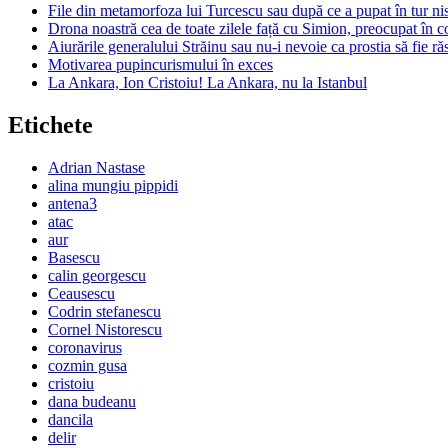
File din metamorfoza lui Turcescu sau după ce a pupat în tur nis
Drona noastră cea de toate zilele față cu Simion, preocupat în c
Aiurările generalului Străinu sau nu-i nevoie ca prostia să fie r
Motivarea pupincurismului în exces
La Ankara, Ion Cristoiu! La Ankara, nu la Istanbul
Etichete
Adrian Nastase
alina mungiu pippidi
antena3
atac
aur
Basescu
calin georgescu
Ceausescu
Codrin stefanescu
Cornel Nistorescu
coronavirus
cozmin gusa
cristoiu
dana budeanu
dancila
delir