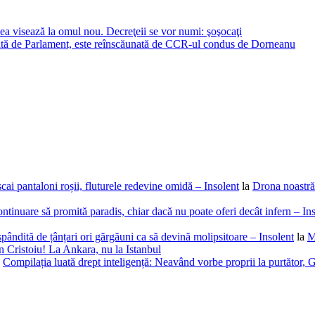
 visează la omul nou. Decreţeii se vor numi: şoşocaţi
ată de Parlament, este reînscăunată de CCR-ul condus de Dorneanu
cai pantaloni roșii, fluturele redevine omidă – Insolent
la
Drona noastră 
ntinuare să promită paradis, chiar dacă nu poate oferi decât infern – In
spândită de țânțari ori gărgăuni ca să devină molipsitoare – Insolent
la
M
 Cristoiu! La Ankara, nu la Istanbul
a
Compilația luată drept inteligență: Neavând vorbe proprii la purtător, G