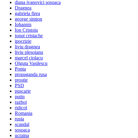
diana ivanovici sosoaca
Dragnea
gabriela firea
george simion
Iohannis
Ion Cristoiu
ionut cristache
ipocrizie
liviu dragnea
liviu plesoianu
marcel ciolacu
Olguta Vasilescu
Ponta
propaganda rusa
prostie
PSD
puscarie
putin
razboi
ridicol
Romania
rusia
scandal
sosoaca
ucraina