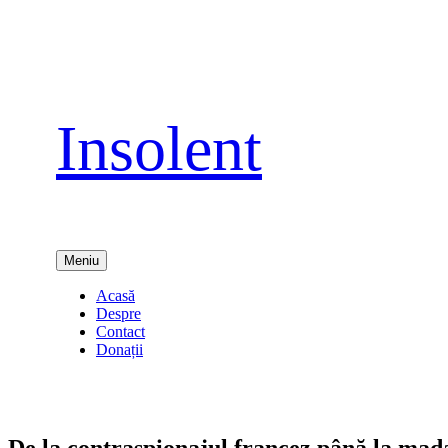
Sari
la
conținut
Insolent
Meniu
Acasă
Despre
Contact
Donații
De la contraspionajul francez până la m