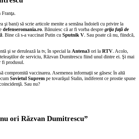
 Franţa.
a şi bani) să scrie articole menite a semăna îndoieli cu privire la
de
defenseromania.ro
. Bănuiesc că ar fi vorba despre
grija faţă de
ță
. Bine că s-a vaccinat Putin cu
Sputnik V
. Sau poate că nu, fiindcă,
entă şi se derulează la tv, în special la
Antena3
ori la
RTV
. Acolo,
eaştilor de serviciu, Răzvan Dumitrescu fiind unul dintre ei. Şi mai
 fi produsul.
d să compromită vaccinarea. Asemenea informaţii se găsesc în altă
recum
Sovietul Suprem
pe tovarăşul Stalin, indiferent ce prostie spune
 coincidenţă. Sau nu?
anu ori Răzvan Dumitrescu”