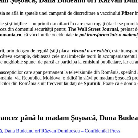
ia se află în spatele unei campanii de discreditare a vaccinului
Pfizer
în
şi ştiinţifice – au primit e-mail-uri în care erau rugaţi (dar li se promite
ancez din domeniul securităţii pentru
The Wall Street Journa
l, preluat 
romania.ro
, că vaccinurile occidentale
te pot transforma într-o maimu
i, prin ricoşeu de regulă (ştiţi placa:
virusul n-ar exista
), este transpar
va exemple, debitează cele mai imbecile teorii în acompaniamentul tel
e neghiobie spune, de parcă ar participa la emisiuni publicitare, iar ea ar
onascepticilor care apar permanent la televiziunile din România, sperân
omânia, via Republica Moldova, o ridică în slăvi pe madam Şoşoacă p
ticilor din România sunt frecvent lăudaţi de
Sputnik
. Poate că e doar o
 francez până la madam Şoşoacă, Dana Bude
că, Dana Budeanu ori Răzvan Dumitrescu – Confidential Press