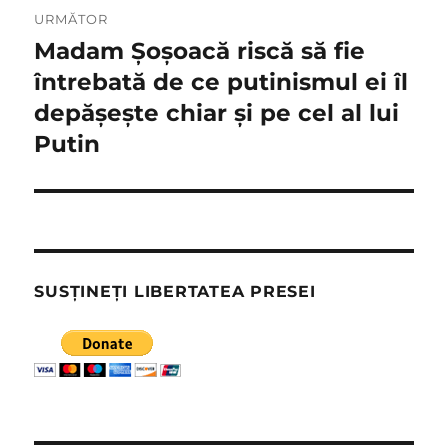
URMĂTOR
Madam Șoșoacă riscă să fie
Articolul
următor:
întrebată de ce putinismul ei îl
depășește chiar și pe cel al lui
Putin
SUSȚINEȚI LIBERTATEA PRESEI