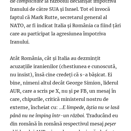
de
complicitate
la războiul declanșat împotriva
Iranului de către SUA şi Israel. Tot el invocă
faptul că Mark Rutte, secretarul general al
NATO, ar fi indicat Italia şi România ca fiind ţări
care au participat la agresiunea împotriva
Iranului.
Atât România, cât și Italia au dezmințit
acuzațiile iranienilor (chestiunea e cunoscută,
nu insist), însă cine credeți că s-a bășicat. Ei
bine, nimeni altul decât George Simion, liderul
AUR, care a scris pe X, nu și pe FB, un mesaj în
care, chipurile, critică ministerul nostru de
externe, încheiat cu:
…E limpede, ăștia nu se lasă
până nu ne împing într-un război.
Traducând eu
din română în română respectivul mesaj
peșer