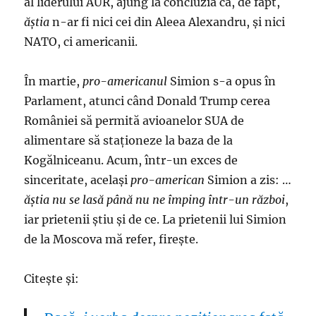
al liderului AUR, ajung la concluzia că, de fapt,
ăștia
n-ar fi nici cei din Aleea Alexandru, și nici
NATO, ci americanii.
În martie,
pro-americanul
Simion s-a opus în
Parlament, atunci când Donald Trump cerea
României să permită avioanelor SUA de
alimentare să staționeze la baza de la
Kogălniceanu. Acum, într-un exces de
sinceritate, același
pro-american
Simion a zis: …
ăștia nu se lasă până nu ne împing într-un război
,
iar prietenii știu și de ce. La prietenii lui Simion
de la Moscova mă refer, firește.
Citește și: