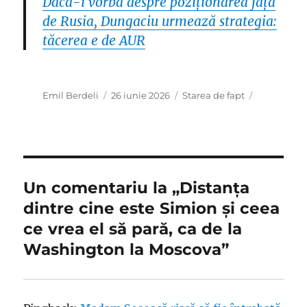
Dacă-i vorba despre poziționarea față
de Rusia, Dungaciu urmează strategia:
tăcerea e de AUR
Autor
Publicat
Categorii
Emil Berdeli
26 iunie 2026
Starea de fapt
pe
Un comentariu la „Distanța
dintre cine este Simion și ceea
ce vrea el să pară, ca de la
Washington la Moscova”