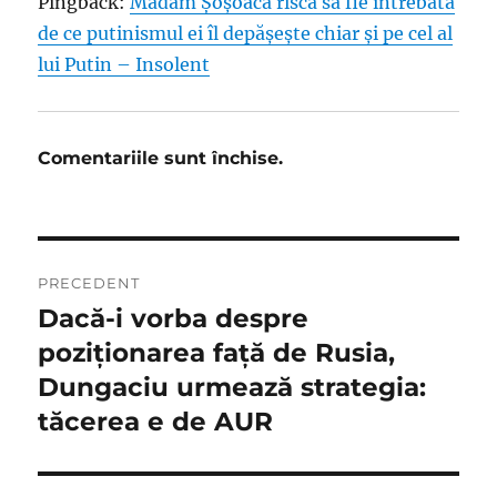
Pingback:
Madam Șoșoacă riscă să fie întrebată
de ce putinismul ei îl depășește chiar și pe cel al
lui Putin – Insolent
Comentariile sunt închise.
Navigare
PRECEDENT
în
Dacă-i vorba despre
Articolul
anterior:
poziționarea față de Rusia,
articole
Dungaciu urmează strategia:
tăcerea e de AUR