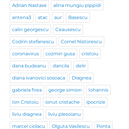
Adrian Nastase
alina mungiu pippidi
antena3
atac
aur
Basescu
calin georgescu
Ceausescu
Codrin stefanescu
Cornel Nistorescu
coronavirus
cozmin gusa
cristoiu
dana budeanu
dancila
delir
diana ivanovici sosoaca
Dragnea
gabriela firea
george simion
Iohannis
Ion Cristoiu
ionut cristache
ipocrizie
liviu dragnea
liviu plesoianu
marcel ciolacu
Olguta Vasilescu
Ponta