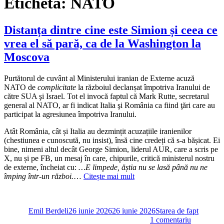
Etichetă:
NATO
Distanța dintre cine este Simion și ceea ce
vrea el să pară, ca de la Washington la
Moscova
Purtătorul de cuvânt al Ministerului iranian de Externe acuză
NATO de
complicitate
la războiul declanșat împotriva Iranului de
către SUA şi Israel. Tot el invocă faptul că Mark Rutte, secretarul
general al NATO, ar fi indicat Italia şi România ca fiind ţări care au
participat la agresiunea împotriva Iranului.
Atât România, cât și Italia au dezmințit acuzațiile iranienilor
(chestiunea e cunoscută, nu insist), însă cine credeți că s-a bășicat. Ei
bine, nimeni altul decât George Simion, liderul AUR, care a scris pe
X, nu și pe FB, un mesaj în care, chipurile, critică ministerul nostru
de externe, încheiat cu:
…E limpede, ăștia nu se lasă până nu ne
împing într-un război.
…
Citește mai mult
Autor
Publicat
Categorii
pe
Emil Berdeli
26 iunie 2026
26 iunie 2026
Starea de fapt
la
1 comentariu