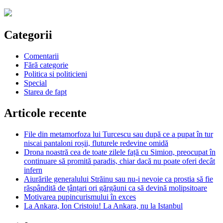
Categorii
Comentarii
Fără categorie
Politica si politicieni
Special
Starea de fapt
Articole recente
File din metamorfoza lui Turcescu sau după ce a pupat în tur
niscai pantaloni roșii, fluturele redevine omidă
Drona noastră cea de toate zilele față cu Simion, preocupat în
continuare să promită paradis, chiar dacă nu poate oferi decât
infern
Aiurările generalului Străinu sau nu-i nevoie ca prostia să fie
răspândită de țânțari ori gărgăuni ca să devină molipsitoare
Motivarea pupincurismului în exces
La Ankara, Ion Cristoiu! La Ankara, nu la Istanbul