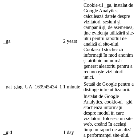
Cookie-ul _ga, instalat de
Google Analytics,
calculează datele despre
vizitatori, sesiuni și
campanii și, de asemenea,
ține evidența utilizării site-
ului pentru raportul de
_ga
2 years
analiză al site-ului.
Cookie-ul stochează
informații în mod anonim
și atribuie un număr
generat aleatoriu pentru a
recunoaște vizitatorii
unici.
Setată de Google pentru a
_gat_gtag_UA_169945434_1
1 minute
distinge intre utilizatorii.
Instalat de Google
Analytics, cookie-ul _gid
stochează informații
despre modul în care
vizitatorii folosesc un site
web, creând în același
timp un raport de analiză
_gid
1 day
a performanței site-ului.