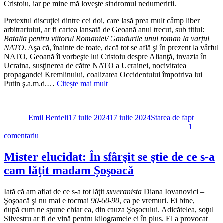
sperie
Cristoiu, iar pe mine mă loveşte sindromul nedumeririi.
ci
incon
Pretextul discuţiei dintre cei doi, care lasă prea mult câmp liber
celor
arbitrariului, ar fi cartea lansată de Geoană anul trecut, sub titlul:
de
Batalia pentru viitorul Romaniei/ Gandurile unui roman la varful
sus
NATO
. Aşa că, înainte de toate, dacă tot se află şi în prezent la vârful
NATO, Geoană îi vorbeşte lui Cristoiu despre Alianţă, invazia în
Ucraina, susţinerea de către NATO a Ucrainei, nocivitatea
propagandei Kremlinului, coalizarea Occidentului împotriva lui
Putin ş.a.m.d.…
Citește mai mult
Autor
Publicat
Categorii
pe
Emil Berdeli
17 iulie 2024
17 iulie 2024
Starea de fapt
1
la
comentariu
Interviul
oferit
Mister elucidat: În sfârşit se ştie de ce s-a
de
cam lăţit madam Şoşoacă
Geoană
lui
Cristoiu
Iată că am aflat de ce s-a tot lăţit
suveranista
Diana Iovanovici –
îmi
Şoşoacă şi nu mai e tocmai
90-60-90
, ca pe vremuri. Ei bine,
dă
după cum ne spune chiar ea, din cauza Şoşocului. Adicătelea, soţul
sindromul
Silvestru ar fi de vină pentru kilogramele ei în plus. El a provocat