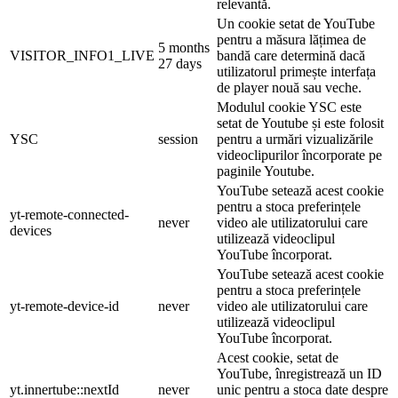
relevantă.
Un cookie setat de YouTube
pentru a măsura lățimea de
5 months
VISITOR_INFO1_LIVE
bandă care determină dacă
27 days
utilizatorul primește interfața
de player nouă sau veche.
Modulul cookie YSC este
setat de Youtube și este folosit
YSC
session
pentru a urmări vizualizările
videoclipurilor încorporate pe
paginile Youtube.
YouTube setează acest cookie
pentru a stoca preferințele
yt-remote-connected-
never
video ale utilizatorului care
devices
utilizează videoclipul
YouTube încorporat.
YouTube setează acest cookie
pentru a stoca preferințele
yt-remote-device-id
never
video ale utilizatorului care
utilizează videoclipul
YouTube încorporat.
Acest cookie, setat de
YouTube, înregistrează un ID
yt.innertube::nextId
never
unic pentru a stoca date despre