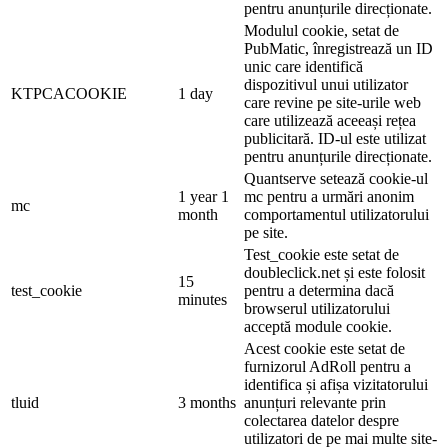
pentru anunțurile direcționate.
Modulul cookie, setat de
PubMatic, înregistrează un ID
unic care identifică
dispozitivul unui utilizator
KTPCACOOKIE
1 day
care revine pe site-urile web
care utilizează aceeași rețea
publicitară. ID-ul este utilizat
pentru anunțurile direcționate.
Quantserve setează cookie-ul
1 year 1
mc pentru a urmări anonim
mc
month
comportamentul utilizatorului
pe site.
Test_cookie este setat de
doubleclick.net și este folosit
15
test_cookie
pentru a determina dacă
minutes
browserul utilizatorului
acceptă module cookie.
Acest cookie este setat de
furnizorul AdRoll pentru a
identifica și afișa vizitatorului
tluid
3 months
anunțuri relevante prin
colectarea datelor despre
utilizatori de pe mai multe site-