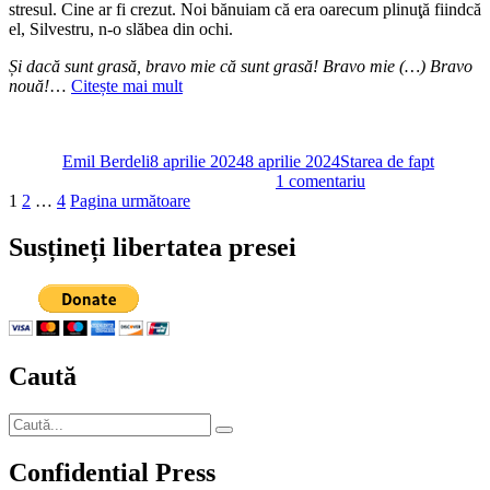
nedumerii
stresul. Cine ar fi crezut. Noi bănuiam că era oarecum plinuţă fiindcă
el, Silvestru, n-o slăbea din ochi.
Și dacă sunt grasă, bravo mie că sunt grasă! Bravo mie (…) Bravo
nouă!
…
Citește mai mult
Autor
Publicat
Categorii
pe
Emil Berdeli
8 aprilie 2024
8 aprilie 2024
Starea de fapt
la
1 comentariu
Paginație
Pagină
Pagină
Pagină
Mister
1
2
…
4
Pagina următoare
elucidat:
articole
În
Susțineți libertatea presei
sfârşit
se
ştie
de
ce
s-
Caută
a
cam
lăţit
Caută
madam
Căutare
după:
Şoşoacă
Confidential Press