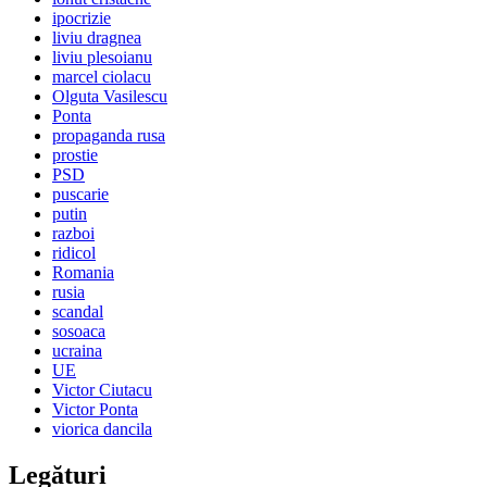
ipocrizie
liviu dragnea
liviu plesoianu
marcel ciolacu
Olguta Vasilescu
Ponta
propaganda rusa
prostie
PSD
puscarie
putin
razboi
ridicol
Romania
rusia
scandal
sosoaca
ucraina
UE
Victor Ciutacu
Victor Ponta
viorica dancila
Legături