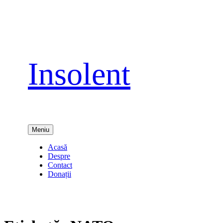
Sari
la
conținut
Insolent
Meniu
Acasă
Despre
Contact
Donații