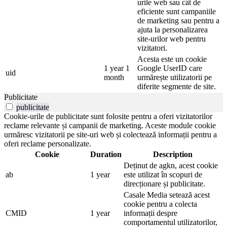
urile web sau cât de
eficiente sunt campaniile
de marketing sau pentru a
ajuta la personalizarea
site-urilor web pentru
vizitatori.
Acesta este un cookie
1 year 1
Google UserID care
uid
month
urmărește utilizatorii pe
diferite segmente de site.
Publicitate
publicitate
Cookie-urile de publicitate sunt folosite pentru a oferi vizitatorilor
reclame relevante și campanii de marketing. Aceste module cookie
urmăresc vizitatorii pe site-uri web și colectează informații pentru a
oferi reclame personalizate.
Cookie
Duration
Description
Deținut de agkn, acest cookie
ab
1 year
este utilizat în scopuri de
direcționare și publicitate.
Casale Media setează acest
cookie pentru a colecta
CMID
1 year
informații despre
comportamentul utilizatorilor,