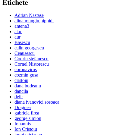
Etichete
Adrian Nastase
alina mungiu pippidi
antena3
atac
aur
Basescu
calin georgescu
Ceausescu
Codrin stefanescu
Cornel Nistorescu
coronavirus
cozmin gusa
cristoiu
dana budeanu
dancila
delir
diana ivanovici sosoaca
Dragnea
gabriela firea
george simion
Iohannis
Ion Cristoiu
ionut cristache