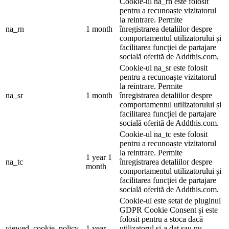
Cookie-ul na_rn este folosit
pentru a recunoaște vizitatorul
la reintrare. Permite
na_rn
1 month
înregistrarea detaliilor despre
comportamentul utilizatorului și
facilitarea funcției de partajare
socială oferită de Addthis.com.
Cookie-ul na_sr este folosit
pentru a recunoaște vizitatorul
la reintrare. Permite
na_sr
1 month
înregistrarea detaliilor despre
comportamentul utilizatorului și
facilitarea funcției de partajare
socială oferită de Addthis.com.
Cookie-ul na_tc este folosit
pentru a recunoaște vizitatorul
la reintrare. Permite
1 year 1
na_tc
înregistrarea detaliilor despre
month
comportamentul utilizatorului și
facilitarea funcției de partajare
socială oferită de Addthis.com.
Cookie-ul este setat de pluginul
GDPR Cookie Consent și este
folosit pentru a stoca dacă
viewed_cookie_policy
1 year
utilizatorul și-a dat sau nu