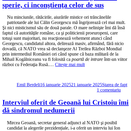
unul
sperie, ci inconştienţa celor de sus
dintre
vectorii
războiului
Nu minciunile, rătăcirile, aiurările mistice ori trăncănelile
hibrid
patriotarde ale lui Călin Georgescu mă îngrijorează cel mai mult.
pe
Şi nici misticismul său de două parale. O mare nelinişte îmi dă însă
care
faptul că autorităţile române, ca şi politicienii proeuropeni, care
autorităţile
totuşi sunt majoritari, nu reacţionează vehement atunci când
se
Georgescu, candidatul altora, delirează masiv, afirmând, fără nicio
fac
dovadă, că NATO vrea să declanşeze Al Treilea Război Mondial
că
prin intermediul României ori când spune că baza militară de la
nu-
Mihail Kogălniceanu va fi folosită ca
poartă de intrare
într-un viitor
l
război cu Federaţia Rusă.…
Citește mai mult
văd
Autor
Publicat
Categorii
pe
Emil Berdeli
16 ianuarie 2025
21 ianuarie 2025
Starea de fapt
la
1 comentariu
Nu
deliru
Interviul oferit de Geoană lui Cristoiu îmi
belic
dă sindromul nedumerii
al
lui
Geor
Mircea Geoană, secretar general adjunct al NATO şi posibil
mă
candidat la alegerile prezidențiale, i-a oferit un interviu lui Ion