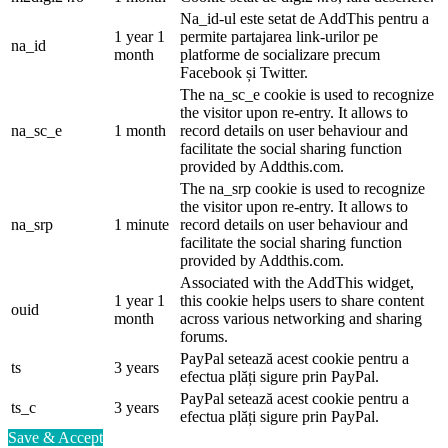
Na_id-ul este setat de AddThis pentru a
1 year 1
permite partajarea link-urilor pe
na_id
month
platforme de socializare precum
Facebook și Twitter.
The na_sc_e cookie is used to recognize
the visitor upon re-entry. It allows to
na_sc_e
1 month
record details on user behaviour and
facilitate the social sharing function
provided by Addthis.com.
The na_srp cookie is used to recognize
the visitor upon re-entry. It allows to
na_srp
1 minute
record details on user behaviour and
facilitate the social sharing function
provided by Addthis.com.
Associated with the AddThis widget,
1 year 1
this cookie helps users to share content
ouid
month
across various networking and sharing
forums.
PayPal setează acest cookie pentru a
ts
3 years
efectua plăți sigure prin PayPal.
PayPal setează acest cookie pentru a
ts_c
3 years
efectua plăți sigure prin PayPal.
Save & Accept