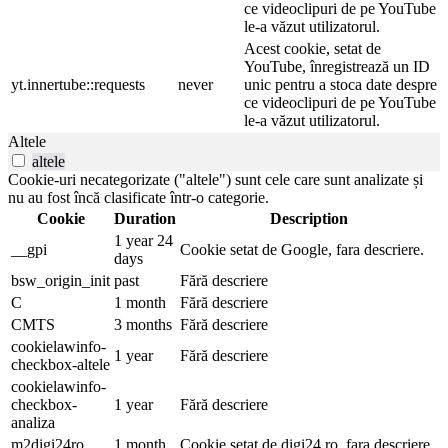
ce videoclipuri de pe YouTube
le-a văzut utilizatorul.
Acest cookie, setat de
YouTube, înregistrează un ID
yt.innertube::requests
never
unic pentru a stoca date despre
ce videoclipuri de pe YouTube
le-a văzut utilizatorul.
Altele
altele
Cookie-uri necategorizate ("altele") sunt cele care sunt analizate și
nu au fost încă clasificate într-o categorie.
Cookie
Duration
Description
1 year 24
__gpi
Cookie setat de Google, fara descriere.
days
bsw_origin_init
past
Fără descriere
C
1 month
Fără descriere
CMTS
3 months
Fără descriere
cookielawinfo-
1 year
Fără descriere
checkbox-altele
cookielawinfo-
checkbox-
1 year
Fără descriere
analiza
m2digi24ro
1 month
Cookie setat de digi24.ro, fara descriere.