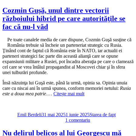
Distanța
dintre
Cozmin Guşă, unul dintre vectorii
cine
războiului hibrid pe care autorităţile se
este
Simion
fac că nu-l văd
și
ceea
Pe toate canalele media de care dispune, Cozmin Guşă susţine că
ce
România trebuie să încheie un parteneriat strategic cu Rusia.
vrea
Ţinând cont de faptul că România este în NATO, iar actualii ei
el
parteneri strategici fac parte din această alianţă care se opune
să
expansiunii militare a Rusiei, pot încadra aberaţia pe care o clamează
pară,
cel care se vrea întâiul propagandist al Moscovei chiar şi în sfera
ca
unei tulburări profunde.
de
la
Însă năzuinţa lui Guşă este, până la urmă, opinia sa. Opinia unuia
Washingt
care cu niscai ani în urmă spunea, conform memoriei netului:
Rusia
la
este a doua mea patrie
.…
Citește mai mult
Moscova
Autor
Publicat
Categorii
pe
Emil Berdeli
31 mai 2025
1 iunie 2025
Starea de fapt
la
1 comentariu
Cozmin
Guşă,
Nu delirul belicos al lui Georgescu mă