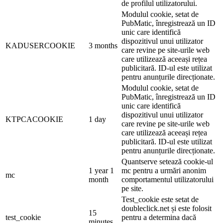
de profilul utilizatorului.
Modulul cookie, setat de
PubMatic, înregistrează un ID
unic care identifică
dispozitivul unui utilizator
KADUSERCOOKIE
3 months
care revine pe site-urile web
care utilizează aceeași rețea
publicitară. ID-ul este utilizat
pentru anunțurile direcționate.
Modulul cookie, setat de
PubMatic, înregistrează un ID
unic care identifică
dispozitivul unui utilizator
KTPCACOOKIE
1 day
care revine pe site-urile web
care utilizează aceeași rețea
publicitară. ID-ul este utilizat
pentru anunțurile direcționate.
Quantserve setează cookie-ul
1 year 1
mc pentru a urmări anonim
mc
month
comportamentul utilizatorului
pe site.
Test_cookie este setat de
doubleclick.net și este folosit
15
test_cookie
pentru a determina dacă
minutes