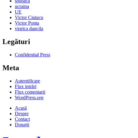
sosoaca
ucraina
UE
Victor Ciutacu
Victor Ponta
viorica dancila
Legături
Confidential Press
Meta
Autentificare
Flux intrări
Flux comentarii
WordPress.org
Acasă
Despre
Contact
Donații