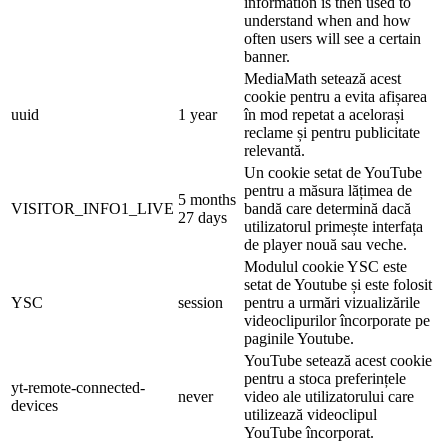
information is then used to
understand when and how
often users will see a certain
banner.
MediaMath setează acest
cookie pentru a evita afișarea
uuid
1 year
în mod repetat a acelorași
reclame și pentru publicitate
relevantă.
Un cookie setat de YouTube
pentru a măsura lățimea de
5 months
VISITOR_INFO1_LIVE
bandă care determină dacă
27 days
utilizatorul primește interfața
de player nouă sau veche.
Modulul cookie YSC este
setat de Youtube și este folosit
YSC
session
pentru a urmări vizualizările
videoclipurilor încorporate pe
paginile Youtube.
YouTube setează acest cookie
pentru a stoca preferințele
yt-remote-connected-
never
video ale utilizatorului care
devices
utilizează videoclipul
YouTube încorporat.