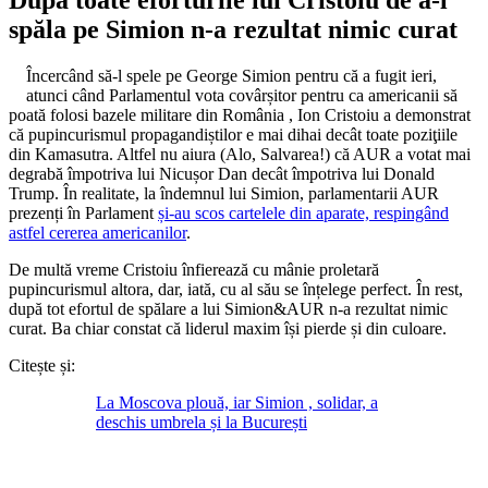
spăla pe Simion n-a rezultat nimic curat
Încercând să-l spele pe George Simion pentru că a fugit ieri,
atunci când Parlamentul vota covârșitor pentru ca americanii să
poată folosi bazele militare din România , Ion Cristoiu a demonstrat
că pupincurismul propagandiștilor e mai dihai decât toate poziţiile
din Kamasutra. Altfel nu aiura (Alo, Salvarea!) că AUR a votat mai
degrabă împotriva lui Nicușor Dan decât împotriva lui Donald
Trump. În realitate, la îndemnul lui Simion, parlamentarii AUR
prezenți în Parlament
și-au scos cartelele din aparate, respingând
astfel cererea americanilor
.
De multă vreme Cristoiu înfierează cu mânie proletară
pupincurismul altora, dar, iată, cu al său se înțelege perfect. În rest,
după tot efortul de spălare a lui Simion&AUR n-a rezultat nimic
curat. Ba chiar constat că liderul maxim își pierde și din culoare.
Citește și:
La Moscova plouă, iar Simion , solidar, a
deschis umbrela și la București
Autor
Publicat
Categorii
pe