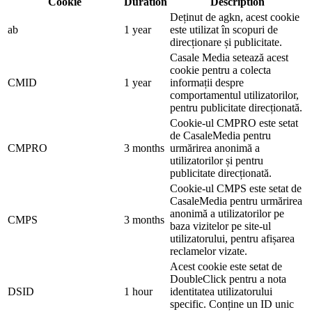
Cookie
Duration
Description
Deținut de agkn, acest cookie
ab
1 year
este utilizat în scopuri de
direcționare și publicitate.
Casale Media setează acest
cookie pentru a colecta
CMID
1 year
informații despre
comportamentul utilizatorilor,
pentru publicitate direcționată.
Cookie-ul CMPRO este setat
de CasaleMedia pentru
CMPRO
3 months
urmărirea anonimă a
utilizatorilor și pentru
publicitate direcționată.
Cookie-ul CMPS este setat de
CasaleMedia pentru urmărirea
anonimă a utilizatorilor pe
CMPS
3 months
baza vizitelor pe site-ul
utilizatorului, pentru afișarea
reclamelor vizate.
Acest cookie este setat de
DoubleClick pentru a nota
DSID
1 hour
identitatea utilizatorului
specific. Conține un ID unic