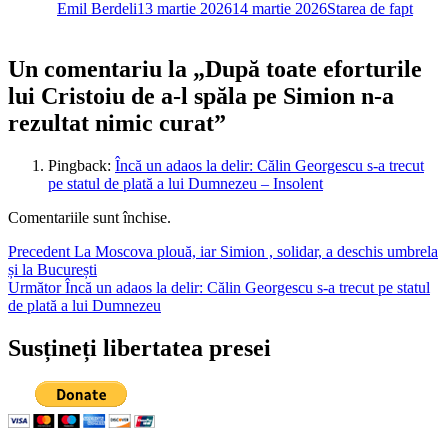
Emil Berdeli
13 martie 2026
14 martie 2026
Starea de fapt
Un comentariu la „După toate eforturile
lui Cristoiu de a-l spăla pe Simion n-a
rezultat nimic curat”
Pingback:
Încă un adaos la delir: Călin Georgescu s-a trecut
pe statul de plată a lui Dumnezeu – Insolent
Comentariile sunt închise.
Navigare
Articolul
Precedent
La Moscova plouă, iar Simion , solidar, a deschis umbrela
anterior:
și la București
în
Articolul
Următor
Încă un adaos la delir: Călin Georgescu s-a trecut pe statul
articole
următor:
de plată a lui Dumnezeu
Susțineți libertatea presei