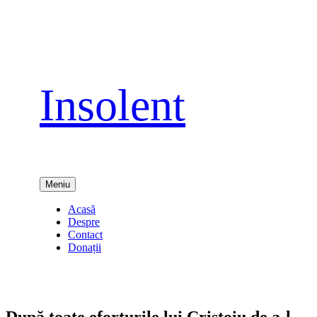
Sari
la
conținut
Insolent
Meniu
Acasă
Despre
Contact
Donații
După toate eforturile lui Cristoiu de a-l