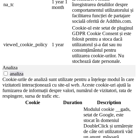
1 year 1
na_tc
înregistrarea detaliilor despre
month
comportamentul utilizatorului și
facilitarea funcției de partajare
socială oferită de Addthis.com.
Cookie-ul este setat de pluginul
GDPR Cookie Consent și este
folosit pentru a stoca dacă
viewed_cookie_policy
1 year
utilizatorul și-a dat sau nu
consimțământul pentru
utilizarea cookie-urilor. Nu
stochează date personale.
Analiza
analiza
Cookie-urile de analiză sunt utilizate pentru a înțelege modul în care
vizitatorii interacționează cu site-ul web. Aceste cookie-uri ajută la
furnizarea de informații despre valori, numărul de vizitatori, rata de
respingere, sursa de trafic etc.
Cookie
Duration
Description
Modulul cookie __gads,
setat de Google, este
stocat în domeniul
DoubleClick și urmărește
de câte ori utilizatorii văd
un anunț, măsoară