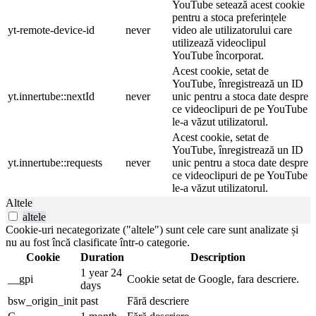
YouTube setează acest cookie
pentru a stoca preferințele
yt-remote-device-id
never
video ale utilizatorului care
utilizează videoclipul
YouTube încorporat.
Acest cookie, setat de
YouTube, înregistrează un ID
yt.innertube::nextId
never
unic pentru a stoca date despre
ce videoclipuri de pe YouTube
le-a văzut utilizatorul.
Acest cookie, setat de
YouTube, înregistrează un ID
yt.innertube::requests
never
unic pentru a stoca date despre
ce videoclipuri de pe YouTube
le-a văzut utilizatorul.
Altele
altele
Cookie-uri necategorizate ("altele") sunt cele care sunt analizate și
nu au fost încă clasificate într-o categorie.
Cookie
Duration
Description
1 year 24
__gpi
Cookie setat de Google, fara descriere.
days
bsw_origin_init
past
Fără descriere