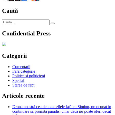
Caută
Caută
Căutare
după:
Confidential Press
Categorii
Comentarii
Fără categorie
Politica si politicieni
Special
Starea de fapt
Articole recente
Drona noastră cea de toate zilele față cu Simion, preocupat în
continuare să promită paradis, chiar dacă nu poate oferi decât