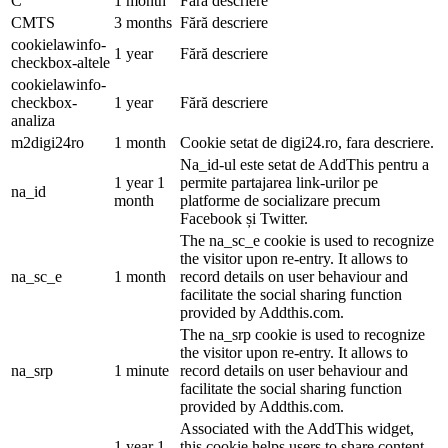
C
1 month
Fără descriere
CMTS
3 months
Fără descriere
cookielawinfo-
1 year
Fără descriere
checkbox-altele
cookielawinfo-
checkbox-
1 year
Fără descriere
analiza
m2digi24ro
1 month
Cookie setat de digi24.ro, fara descriere.
Na_id-ul este setat de AddThis pentru a
1 year 1
permite partajarea link-urilor pe
na_id
month
platforme de socializare precum
Facebook și Twitter.
The na_sc_e cookie is used to recognize
the visitor upon re-entry. It allows to
na_sc_e
1 month
record details on user behaviour and
facilitate the social sharing function
provided by Addthis.com.
The na_srp cookie is used to recognize
the visitor upon re-entry. It allows to
na_srp
1 minute
record details on user behaviour and
facilitate the social sharing function
provided by Addthis.com.
Associated with the AddThis widget,
1 year 1
this cookie helps users to share content