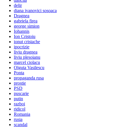
dancila
delir
diana ivanovici sosoaca
Dragnea
gabriela firea
george simion
Iohannis
Ion Cristoiu
ionut cristache
ipocrizie
liviu dragnea
liviu plesoianu
marcel ciolacu
Olguta Vasilescu
Ponta
propaganda rusa
prostie
PSD
puscarie
putin
razboi
ridicol
Romania
rusia
scandal