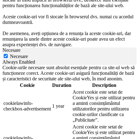
pentru funcționarea funcționalităților de bază ale site-ului web.
Aceste cookie-uri vor fi stocate în browserul dvs. numai cu acordul
dumneavoastră.
De asemenea, aveți opțiunea de a renunța la aceste cookie-uri, dar
renunțarea la unele dintre aceste cookie-uri poate avea un efect
asupra experienței dvs. de navigare.
Necesare
Necesare
Always Enabled
Cookie-urile necesare sunt absolut esențiale pentru ca site-ul web să
funcționeze corect. Aceste cookie-uri asigură funcționalități de bază
și caracteristici de securitate ale site-ului web, în mod anonim.
Cookie
Duration
Description
Acest cookie este setat de
CookieYes și este utilizat pentru
cookielawinfo-
a aminti consimțământul
1 year
checkbox-advertisement
utilizatorilor pentru utilizarea
cookie-urilor clasificate ca
„Publicitate”.
Acest cookie este setat de
CookieYes și este utilizat pentru
cookielawinfo-
a aminti consimțământul