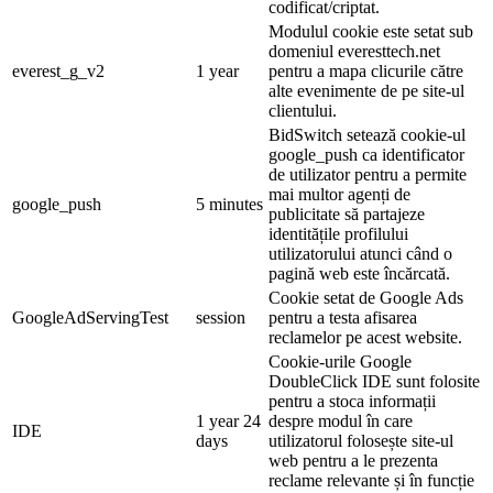
codificat/criptat.
Modulul cookie este setat sub
domeniul everesttech.net
everest_g_v2
1 year
pentru a mapa clicurile către
alte evenimente de pe site-ul
clientului.
BidSwitch setează cookie-ul
google_push ca identificator
de utilizator pentru a permite
mai multor agenți de
google_push
5 minutes
publicitate să partajeze
identitățile profilului
utilizatorului atunci când o
pagină web este încărcată.
Cookie setat de Google Ads
GoogleAdServingTest
session
pentru a testa afisarea
reclamelor pe acest website.
Cookie-urile Google
DoubleClick IDE sunt folosite
pentru a stoca informații
1 year 24
despre modul în care
IDE
days
utilizatorul folosește site-ul
web pentru a le prezenta
reclame relevante și în funcție