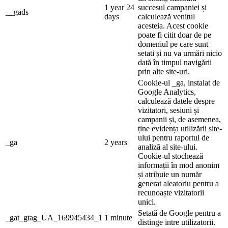
1 year 24
succesul campaniei și
__gads
days
calculează venitul
acesteia. Acest cookie
poate fi citit doar de pe
domeniul pe care sunt
setati și nu va urmări nicio
dată în timpul navigării
prin alte site-uri.
Cookie-ul _ga, instalat de
Google Analytics,
calculează datele despre
vizitatori, sesiuni și
campanii și, de asemenea,
ține evidența utilizării site-
ului pentru raportul de
_ga
2 years
analiză al site-ului.
Cookie-ul stochează
informații în mod anonim
și atribuie un număr
generat aleatoriu pentru a
recunoaște vizitatorii
unici.
Setată de Google pentru a
_gat_gtag_UA_169945434_1
1 minute
distinge intre utilizatorii.