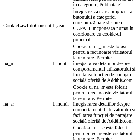
în categoria „Publicitate”.
Înregistrează starea implicită a
butonului a categoriei
corespunzătoare și starea
CookieLawInfoConsent
1 year
CCPA. Funcționează numai în
coordonare cu cookie-ul
principal.
Cookie-ul na_rn este folosit
pentru a recunoaște vizitatorul
la reintrare. Permite
na_rn
1 month
înregistrarea detaliilor despre
comportamentul utilizatorului și
facilitarea funcției de partajare
socială oferită de Addthis.com.
Cookie-ul na_sr este folosit
pentru a recunoaște vizitatorul
la reintrare. Permite
na_sr
1 month
înregistrarea detaliilor despre
comportamentul utilizatorului și
facilitarea funcției de partajare
socială oferită de Addthis.com.
Cookie-ul na_tc este folosit
pentru a recunoaște vizitatorul
la reintrare. Permite