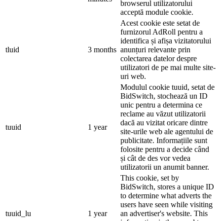
browserul utilizatorului
acceptă module cookie.
Acest cookie este setat de
furnizorul AdRoll pentru a
identifica și afișa vizitatorului
tluid
3 months
anunțuri relevante prin
colectarea datelor despre
utilizatori de pe mai multe site-
uri web.
Modulul cookie tuuid, setat de
BidSwitch, stochează un ID
unic pentru a determina ce
reclame au văzut utilizatorii
dacă au vizitat oricare dintre
tuuid
1 year
site-urile web ale agentului de
publicitate. Informațiile sunt
folosite pentru a decide când
și cât de des vor vedea
utilizatorii un anumit banner.
This cookie, set by
BidSwitch, stores a unique ID
to determine what adverts the
users have seen while visiting
tuuid_lu
1 year
an advertiser's website. This