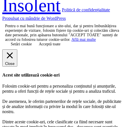
Insolent
Politică de confidențialitate
Propulsat cu mândrie de WordPress
Pentru o mai bună funcționare a site-ului, dar și pentru îmbunătățirea
experienței de vizitare, folosim fișiere tip cookie-uri și colectăm câteva
date personale, prin apăsarea butonului "ACCEPT TOATE" sunteți de
accord cu folosirea tuturor cookie-urilor.
Află mai multe
Setări cookie
Acceptă toate
Close
Acest site utilizează cookie-uri
Folosim cookie-uri pentru a personaliza conținutul și anunțurile,
pentru a oferi funcții de rețele sociale și pentru a analiza traficul.
De asemenea, le oferim partenerilor de rețele sociale, de publicitate
și de analize informații cu privire la modul în care folosiți site-ul
nostru.
Dintre aceste cookie-uri, cele clasificate ca fiind necesare sunt
stocate în mod implicit în browserul dvs., deoarece sunt esențiale