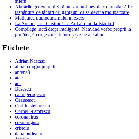
infern
Aiurările generalului Străinu sau nu-i nevoie ca prostia să fie
răspândită de țânțari ori gărgăuni ca să devină molipsitoare
Motivarea pupincurismului în exces
La Ankara, Ion Cristoiu! La Ankara, nu la Istanbul
Compilația luată drept inteligență: Neavând vorbe proprii la
purtător, Georgescu și le însușește pe ale altora
Etichete
Adrian Nastase
alina mungiu pippidi
antena3
atac
aur
Basescu
calin georgescu
Ceausescu
Codrin stefanescu
Cornel Nistorescu
coronavirus
cozmin gusa
cristoiu
dana budeanu