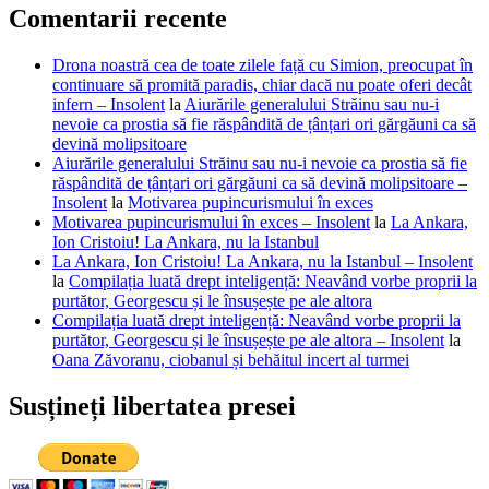
Comentarii recente
Drona noastră cea de toate zilele față cu Simion, preocupat în
continuare să promită paradis, chiar dacă nu poate oferi decât
infern – Insolent
la
Aiurările generalului Străinu sau nu-i
nevoie ca prostia să fie răspândită de țânțari ori gărgăuni ca să
devină molipsitoare
Aiurările generalului Străinu sau nu-i nevoie ca prostia să fie
răspândită de țânțari ori gărgăuni ca să devină molipsitoare –
Insolent
la
Motivarea pupincurismului în exces
Motivarea pupincurismului în exces – Insolent
la
La Ankara,
Ion Cristoiu! La Ankara, nu la Istanbul
La Ankara, Ion Cristoiu! La Ankara, nu la Istanbul – Insolent
la
Compilația luată drept inteligență: Neavând vorbe proprii la
purtător, Georgescu și le însușește pe ale altora
Compilația luată drept inteligență: Neavând vorbe proprii la
purtător, Georgescu și le însușește pe ale altora – Insolent
la
Oana Zăvoranu, ciobanul și behăitul incert al turmei
Susțineți libertatea presei