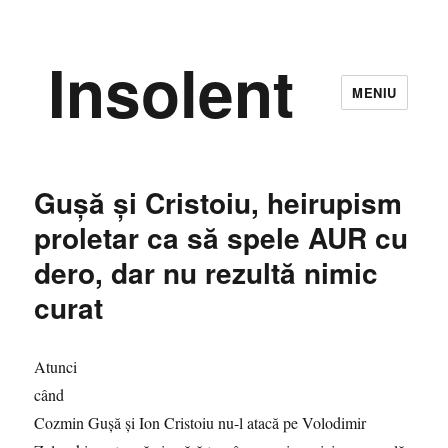
Insolent
MENIU
Guşă şi Cristoiu, heirupism
proletar ca să spele AUR cu
dero, dar nu rezultă nimic
curat
Atunci
când
Cozmin Guşă şi Ion Cristoiu nu-l atacă pe Volodimir