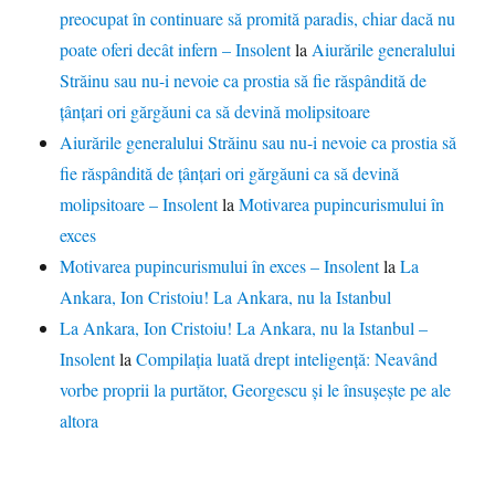
preocupat în continuare să promită paradis, chiar dacă nu
poate oferi decât infern – Insolent
la
Aiurările generalului
Străinu sau nu-i nevoie ca prostia să fie răspândită de
țânțari ori gărgăuni ca să devină molipsitoare
Aiurările generalului Străinu sau nu-i nevoie ca prostia să
fie răspândită de țânțari ori gărgăuni ca să devină
molipsitoare – Insolent
la
Motivarea pupincurismului în
exces
Motivarea pupincurismului în exces – Insolent
la
La
Ankara, Ion Cristoiu! La Ankara, nu la Istanbul
La Ankara, Ion Cristoiu! La Ankara, nu la Istanbul –
Insolent
la
Compilația luată drept inteligență: Neavând
vorbe proprii la purtător, Georgescu și le însușește pe ale
altora