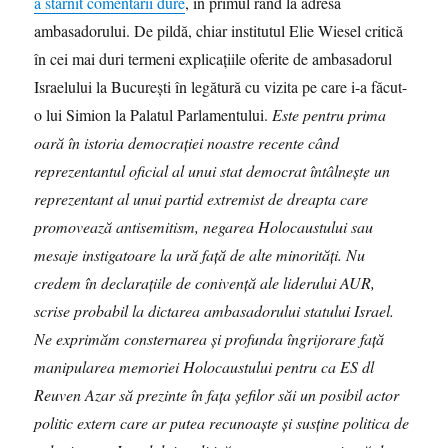
a stârnit comentarii dure
, în primul rând la adresa
ambasadorului. De pildă, chiar institutul Elie Wiesel critică
în cei mai duri termeni explicațiile oferite de ambasadorul
Israelului la București în legătură cu vizita pe care i-a făcut-
o lui Simion la Palatul Parlamentului.
Este pentru prima
oară în istoria democrației noastre recente când
reprezentantul oficial al unui stat democrat întâlnește un
reprezentant al unui partid extremist de dreapta care
promovează antisemitism, negarea Holocaustului sau
mesaje instigatoare la ură față de alte minorități. Nu
credem în declarațiile de conivență ale liderului AUR,
scrise probabil la dictarea ambasadorului statului Israel.
Ne exprimăm consternarea și profunda îngrijorare față
manipularea memoriei Holocaustului pentru ca ES dl
Reuven Azar să prezinte în fața șefilor săi un posibil actor
politic extern care ar putea recunoaște și susține politica de