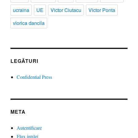
ucraina
UE
Victor Ciutacu
Victor Ponta
viorica dancila
LEGĂTURI
Confidential Press
META
Autentificare
Flux intrări