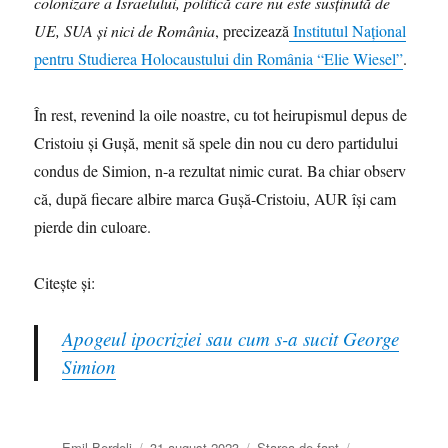
colonizare a Israelului, politică care nu este susținută de
UE, SUA și nici de România
, precizează
Institutul Național
pentru Studierea Holocaustului din România “Elie Wiesel”
.
În rest, revenind la oile noastre, cu tot heirupismul depus de
Cristoiu şi Guşă, menit să spele din nou cu dero partidului
condus de Simion, n-a rezultat nimic curat. Ba chiar observ
că, după fiecare albire marca Guşă-Cristoiu, AUR îşi cam
pierde din culoare.
Citeşte şi:
Apogeul ipocriziei sau cum s-a sucit George
Simion
Autor
Publicat
Categorii
Emil Berdeli
31 august 2023
Starea de fapt