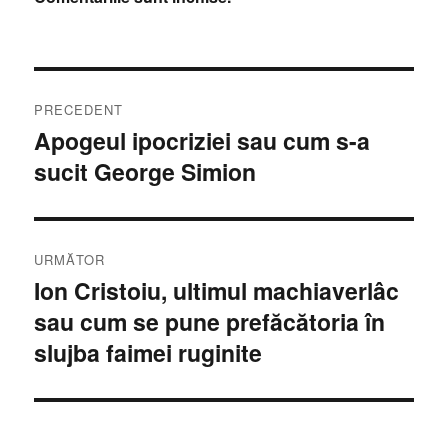
Navigare
PRECEDENT
în
Apogeul ipocriziei sau cum s-a
Articolul
sucit George Simion
anterior:
articole
URMĂTOR
Ion Cristoiu, ultimul machiaverlâc
Articolul
sau cum se pune prefăcătoria în
următor:
slujba faimei ruginite