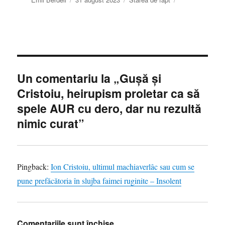
pe
Un comentariu la „Guşă şi
Cristoiu, heirupism proletar ca să
spele AUR cu dero, dar nu rezultă
nimic curat”
Pingback:
Ion Cristoiu, ultimul machiaverlâc sau cum se
pune prefăcătoria în slujba faimei ruginite – Insolent
Comentariile sunt închise.