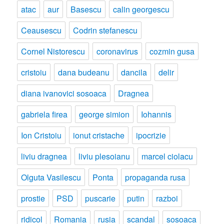
atac
aur
Basescu
calin georgescu
Ceausescu
Codrin stefanescu
Cornel Nistorescu
coronavirus
cozmin gusa
cristoiu
dana budeanu
dancila
delir
diana ivanovici sosoaca
Dragnea
gabriela firea
george simion
Iohannis
Ion Cristoiu
ionut cristache
ipocrizie
liviu dragnea
liviu plesoianu
marcel ciolacu
Olguta Vasilescu
Ponta
propaganda rusa
prostie
PSD
puscarie
putin
razboi
ridicol
Romania
rusia
scandal
sosoaca