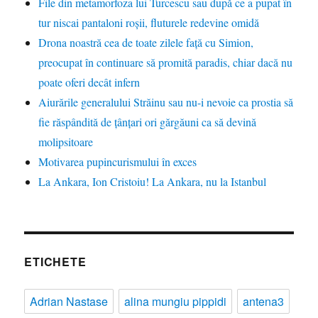
File din metamorfoza lui Turcescu sau după ce a pupat în
tur niscai pantaloni roșii, fluturele redevine omidă
Drona noastră cea de toate zilele față cu Simion,
preocupat în continuare să promită paradis, chiar dacă nu
poate oferi decât infern
Aiurările generalului Străinu sau nu-i nevoie ca prostia să
fie răspândită de țânțari ori gărgăuni ca să devină
molipsitoare
Motivarea pupincurismului în exces
La Ankara, Ion Cristoiu! La Ankara, nu la Istanbul
ETICHETE
Adrian Nastase
alina mungiu pippidi
antena3