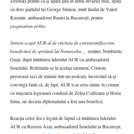
Zelenski pentru că-şi apără ţara în urma invaziei ruse, spală
cu dero partidul lui George Simion, mult lăudat de Valeri
Kuzmin, ambasadorul Rusiei la București, pentru
pragmatism politic
.
Simion scapă AUR-ul de eticheta de extremism/fascism,
beneficiind de sprijinul lui Netanyahu…
, susţine, bombastic,
Guşă, după întâlnirea liderului AUR cu ambasadorul
Israelului. Referindu-se la acelaşi moment, Cristoiu
perorează zeci de minute într-un podcast, încercând să-şi
convingă fanii că, de fapt, AUR n-ar avea nimic în comun
cu mişcarea legionară condusă de Zelea Codreanu şi Horia
Sima, iar decizia diplomatului a fost una benefică.
Reacţia celor doi e legată de faptul că întâlnirea liderului
AUR cu Reuven Azar, ambasadorul Israelului la Bucureşti,