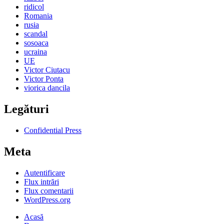
ridicol
Romania
rusia
scandal
sosoaca
ucraina
UE
Victor Ciutacu
Victor Ponta
viorica dancila
Legături
Confidential Press
Meta
Autentificare
Flux intrări
Flux comentarii
WordPress.org
Acasă