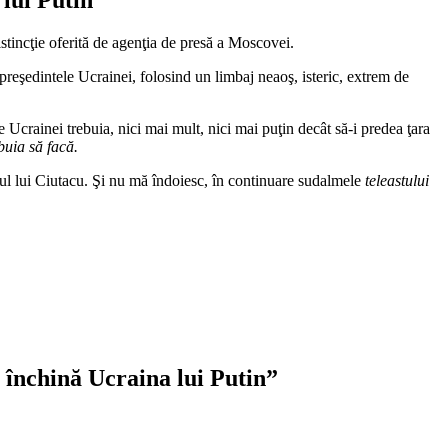
istincţie oferită de agenţia de presă a Moscovei.
preşedintele Ucrainei, folosind un limbaj neaoş, isteric, extrem de
e Ucrainei trebuia, nici mai mult, nici mai puţin decât să-i predea ţara
buia să facă.
ndul lui Ciutacu. Şi nu mă îndoiesc, în continuare sudalmele
teleastului
 închină Ucraina lui Putin”