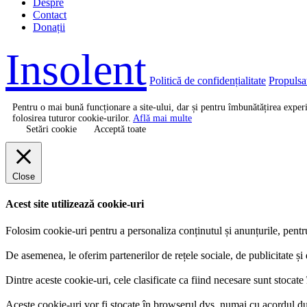
Despre
Contact
Donații
Insolent
Politică de confidențialitate
Propulsa
Pentru o mai bună funcționare a site-ului, dar și pentru îmbunătățirea expe
folosirea tuturor cookie-urilor.
Află mai multe
Setări cookie
Acceptă toate
Close
Acest site utilizează cookie-uri
Folosim cookie-uri pentru a personaliza conținutul și anunțurile, pentru a
De asemenea, le oferim partenerilor de rețele sociale, de publicitate și d
Dintre aceste cookie-uri, cele clasificate ca fiind necesare sunt stocat
Aceste cookie-uri vor fi stocate în browserul dvs. numai cu acordul 