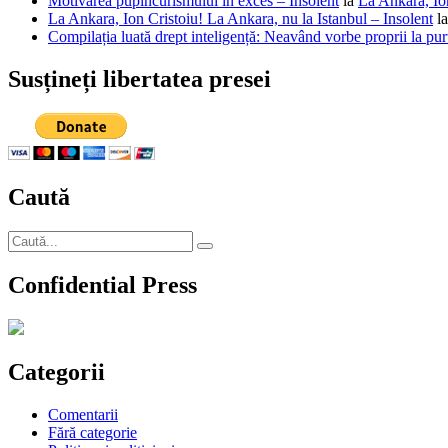
Motivarea pupincurismului în exces – Insolent
la
La Ankara, Ion
La Ankara, Ion Cristoiu! La Ankara, nu la Istanbul – Insolent
l
Compilația luată drept inteligență: Neavând vorbe proprii la purt
Susțineți libertatea presei
Caută
Caută
Căutare
după:
Confidential Press
Categorii
Comentarii
Fără categorie