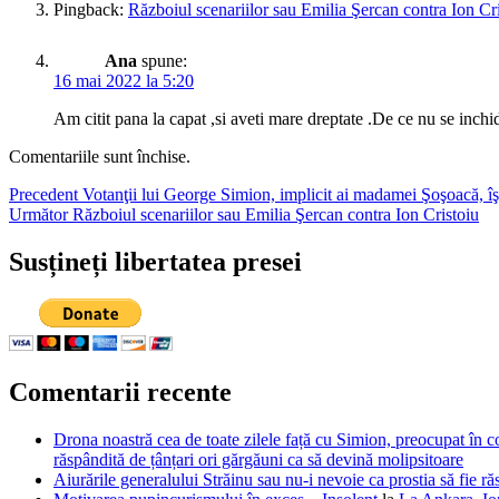
Pingback:
Războiul scenariilor sau Emilia Şercan contra Ion Cri
Ana
spune:
16 mai 2022 la 5:20
Am citit pana la capat ,si aveti mare dreptate .De ce nu se inchi
Comentariile sunt închise.
Navigare
Articolul
Precedent
Votanţii lui George Simion, implicit ai madamei Şoşoacă, îş
Articolul
anterior:
Următor
Războiul scenariilor sau Emilia Şercan contra Ion Cristoiu
în
următor:
articole
Susțineți libertatea presei
Comentarii recente
Drona noastră cea de toate zilele față cu Simion, preocupat în co
răspândită de țânțari ori gărgăuni ca să devină molipsitoare
Aiurările generalului Străinu sau nu-i nevoie ca prostia să fie ră