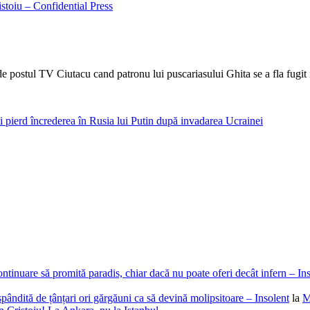
stoiu – Confidential Press
de postul TV Ciutacu cand patronu lui puscariasului Ghita se a fla fugit 
i pierd încrederea în Rusia lui Putin după invadarea Ucrainei
ntinuare să promită paradis, chiar dacă nu poate oferi decât infern – In
spândită de țânțari ori gărgăuni ca să devină molipsitoare – Insolent
la
M