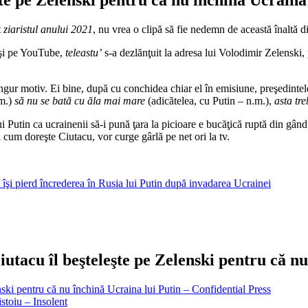
t
ziaristul anului 2021
, nu vrea o clipă să fie nedemn de această înaltă d
şi pe YouTube,
teleastu’
s-a dezlănţuit la adresa lui Volodimir Zelenski, 
singur motiv. Ei bine, după cu conchidea chiar el în emisiune, preşedintel
.m.)
să nu se bată cu ăla mai mare
(adicătelea, cu Putin – n.m.),
asta tre
lui Putin ca ucrainenii să-i pună ţara la picioare e bucăţică ruptă din gâ
şa cum doreşte Ciutacu, vor curge gârlă pe net ori la tv.
îşi pierd încrederea în Rusia lui Putin după invadarea Ucrainei
utacu îl beşteleşte pe Zelenski pentru că nu
ski pentru că nu închină Ucraina lui Putin – Confidential Press
stoiu – Insolent