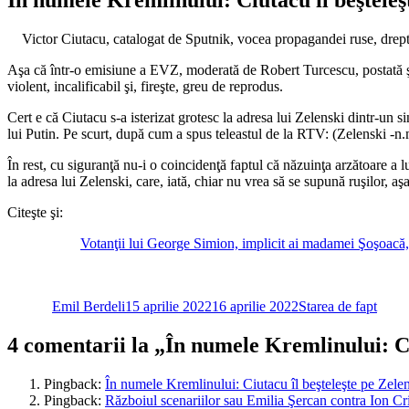
Victor Ciutacu, catalogat de Sputnik, vocea propagandei ruse, drep
Aşa că într-o emisiune a EVZ, moderată de Robert Turcescu, postată 
violent, incalificabil şi, fireşte, greu de reprodus.
Cert e că Ciutacu s-a isterizat grotesc la adresa lui Zelenski dintr-un 
lui Putin. Pe scurt, după cum a spus teleastul de la RTV: (Zelenski -n
În rest, cu siguranţă nu-i o coincidenţă faptul că năzuinţa arzătoare a 
la adresa lui Zelenski, care, iată, chiar nu vrea să se supună ruşilor, a
Citeşte şi:
Votanţii lui George Simion, implicit ai madamei Şoşoacă, 
Autor
Publicat
Categorii
pe
Emil Berdeli
15 aprilie 2022
16 aprilie 2022
Starea de fapt
4 comentarii la „În numele Kremlinului: Ci
Pingback:
În numele Kremlinului: Ciutacu îl beşteleşte pe Zelen
Pingback:
Războiul scenariilor sau Emilia Şercan contra Ion Cri