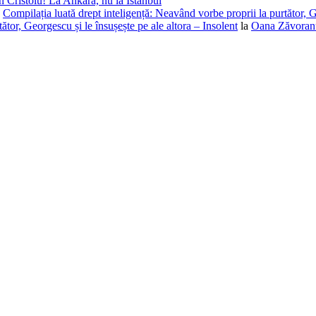
 Cristoiu! La Ankara, nu la Istanbul
a
Compilația luată drept inteligență: Neavând vorbe proprii la purtător, G
ător, Georgescu și le însușește pe ale altora – Insolent
la
Oana Zăvoranu,