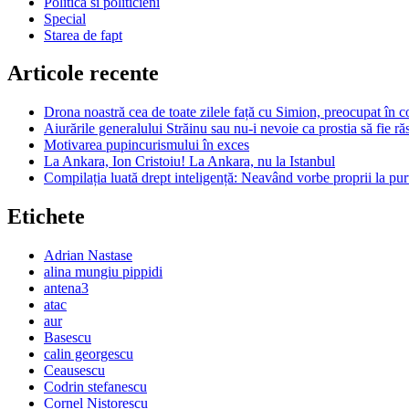
Politica si politicieni
Special
Starea de fapt
Articole recente
Drona noastră cea de toate zilele față cu Simion, preocupat în c
Aiurările generalului Străinu sau nu-i nevoie ca prostia să fie r
Motivarea pupincurismului în exces
La Ankara, Ion Cristoiu! La Ankara, nu la Istanbul
Compilația luată drept inteligență: Neavând vorbe proprii la purt
Etichete
Adrian Nastase
alina mungiu pippidi
antena3
atac
aur
Basescu
calin georgescu
Ceausescu
Codrin stefanescu
Cornel Nistorescu