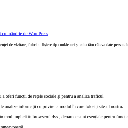
t cu mândrie de WordPress
rienței de vizitare, folosim fișiere tip cookie-uri și colectăm câteva date per
 oferi funcții de rețele sociale și pentru a analiza traficul.
e analize informații cu privire la modul în care folosiți site-ul nostru.
e în mod implicit în browserul dvs., deoarece sunt esențiale pentru funcțio
dumneavoastră.