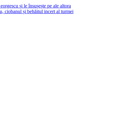
eorgescu și le însușește pe ale altora
 ciobanul și behăitul incert al turmei