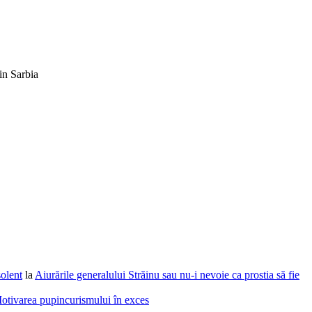
in Sarbia
solent
la
Aiurările generalului Străinu sau nu-i nevoie ca prostia să fie
otivarea pupincurismului în exces