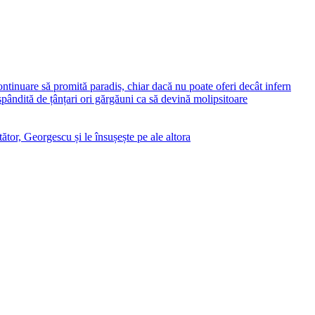
ontinuare să promită paradis, chiar dacă nu poate oferi decât infern
ăspândită de țânțari ori gărgăuni ca să devină molipsitoare
ător, Georgescu și le însușește pe ale altora