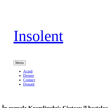
Sari
la
conținut
Insolent
Meniu
Acasă
Despre
Contact
Donații
În numele Kremlinului: Ciutacu îl beşteleş