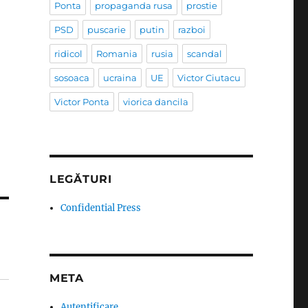
Ponta
propaganda rusa
prostie
PSD
puscarie
putin
razboi
ridicol
Romania
rusia
scandal
sosoaca
ucraina
UE
Victor Ciutacu
Victor Ponta
viorica dancila
LEGĂTURI
Confidential Press
META
Autentificare