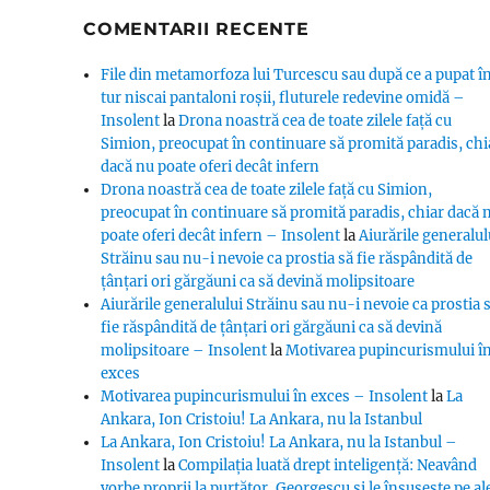
COMENTARII RECENTE
File din metamorfoza lui Turcescu sau după ce a pupat î
tur niscai pantaloni roșii, fluturele redevine omidă –
Insolent
la
Drona noastră cea de toate zilele față cu
Simion, preocupat în continuare să promită paradis, chi
dacă nu poate oferi decât infern
Drona noastră cea de toate zilele față cu Simion,
preocupat în continuare să promită paradis, chiar dacă 
poate oferi decât infern – Insolent
la
Aiurările generalul
Străinu sau nu-i nevoie ca prostia să fie răspândită de
țânțari ori gărgăuni ca să devină molipsitoare
Aiurările generalului Străinu sau nu-i nevoie ca prostia 
fie răspândită de țânțari ori gărgăuni ca să devină
molipsitoare – Insolent
la
Motivarea pupincurismului î
exces
Motivarea pupincurismului în exces – Insolent
la
La
Ankara, Ion Cristoiu! La Ankara, nu la Istanbul
La Ankara, Ion Cristoiu! La Ankara, nu la Istanbul –
Insolent
la
Compilația luată drept inteligență: Neavând
vorbe proprii la purtător, Georgescu și le însușește pe al