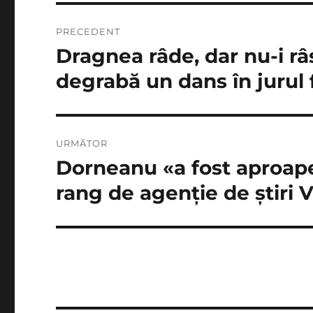
Navigare
PRECEDENT
în
Dragnea râde, dar nu-i râ
Articolul
anterior:
articole
degrabă un dans în jurul 
URMĂTOR
Dorneanu «a fost aproape d
Articolul
următor:
rang de agenţie de ştiri