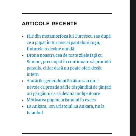
ARTICOLE RECENTE
File din metamorfoza lui Turcescu sau după
ce a pupat în tur niscai pantaloni roșii,
fluturele redevine omidă
Drona noastră cea de toate zilele față cu
Simion, preocupat în continuare să promită
paradis, chiar dacă nu poate oferi decât
infern
Aiurările generalului Străinu sau nu-i
nevoie ca prostia să fie răspândită de țânțari
ori gărgăuni ca să devină molipsitoare
Motivarea pupincurismului în exces
La Ankara, Ion Cristoiu! La Ankara, nu la
Istanbul