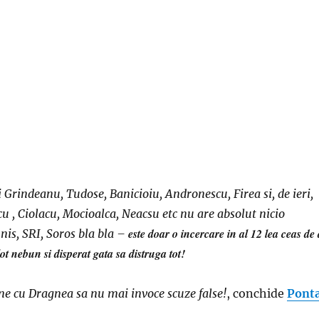
 Grindeanu, Tudose, Banicioiu, Andronescu, Firea si, de ieri,
u , Ciolacu, Mocioalca, Neacsu etc nu are abs
olut nicio
este doar o incercare in al 12 lea ceas de 
nis, SRI, Soros bla bla –
ot nebun si disperat gata sa distruga tot!
e cu Dragnea sa nu mai invoce scuze false!
, conchide
Pont