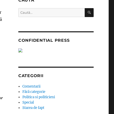
CAUTĂ
CĂUTARE
Caută
r
după:
ă
CONFIDENTIAL PRESS
CATEGORII
Comentarii
Fără categorie
or
Politica si politicieni
Special
Starea de fapt