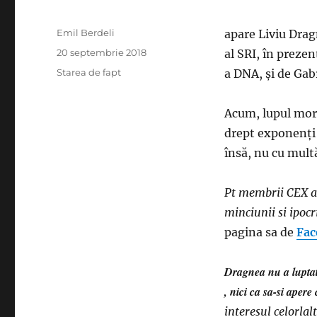
Autor
Emil Berdeli
apare Liviu Drag
Publicat
20 septembrie 2018
al SRI, în preze
pe
Categorii
Starea de fapt
a DNA, și de Gab
Acum, lupul mora
drept exponenţi a
însă, nu cu multă
Pt membrii CEX al
minciunii si ipocr
pagina sa de
Fac
Dragnea nu a luptat 
, nici ca sa-si apere 
interesul celorlalt