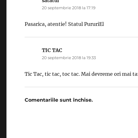
satatul
spune:
20 septembrie 2018 la 17:19
Pasarica, atentie! Statul PururiEl
TIC TAC
spune:
20 septembrie 2018 la 19:33
Tic Tac, tic tac, toc tac. Mai devreme ori mai ta
Comentariile sunt închise.