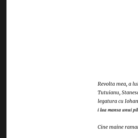
Revolta mea, a lui
Tutuianu, Stanesc
legatura cu Iohan
i lua mansa unui pil
Cine maine raman