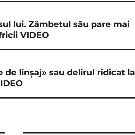
sul lui. Zâmbetul său pare mai
fricii VIDEO
e linşaj» sau delirul ridicat l
 VIDEO