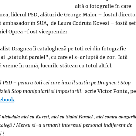
altă o fotografie în care
nea, liderul PSD, alături de George Maior – fostul directo
nt ambasador în SUA, de Laura Codruța Kovesi – fostă şef
riel Oprea -f ost vicepremier.
list Dragnea îi catalogheză pe toţi cei din fotografie
i „statului paralel”, cu care el s-ar luptă de zor. Iată
 vreme în urmă, lucurile stăteau cu totul altfel.
 PSD – pentru toti cei care inca il sustin pe Dragnea ! Stop
iziei! Stop manipularii si imposturii!
, scrie Victor Ponta, pe
ebook
.
niciodata nici cu Kovesi, nici cu Statul Paralel , nici contra abuzuril
colegii !
Mereu si-a urmarit interesul personal indiferent de
i !