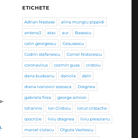
ETICHETE
Adrian Nastase
alina mungiu pippidi
antena3
atac
aur
Basescu
calin georgescu
Ceausescu
Codrin stefanescu
Cornel Nistorescu
coronavirus
cozmin gusa
cristoiu
dana budeanu
dancila
delir
diana ivanovici sosoaca
Dragnea
gabriela firea
george simion
a-
Iohannis
Ion Cristoiu
ionut cristache
ipocrizie
liviu dragnea
liviu plesoianu
a
.
marcel ciolacu
Olguta Vasilescu