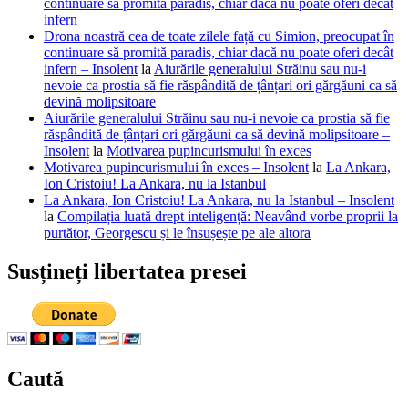
continuare să promită paradis, chiar dacă nu poate oferi decât
infern
Drona noastră cea de toate zilele față cu Simion, preocupat în
continuare să promită paradis, chiar dacă nu poate oferi decât
infern – Insolent
la
Aiurările generalului Străinu sau nu-i
nevoie ca prostia să fie răspândită de țânțari ori gărgăuni ca să
devină molipsitoare
Aiurările generalului Străinu sau nu-i nevoie ca prostia să fie
răspândită de țânțari ori gărgăuni ca să devină molipsitoare –
Insolent
la
Motivarea pupincurismului în exces
Motivarea pupincurismului în exces – Insolent
la
La Ankara,
Ion Cristoiu! La Ankara, nu la Istanbul
La Ankara, Ion Cristoiu! La Ankara, nu la Istanbul – Insolent
la
Compilația luată drept inteligență: Neavând vorbe proprii la
purtător, Georgescu și le însușește pe ale altora
Susțineți libertatea presei
Caută