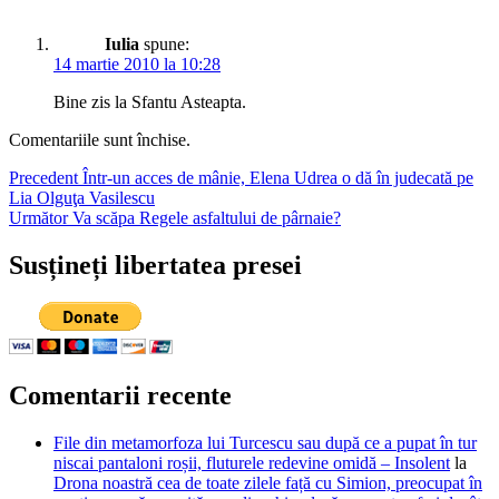
Iulia
spune:
14 martie 2010 la 10:28
Bine zis la Sfantu Asteapta.
Comentariile sunt închise.
Navigare
Articolul
Precedent
Într-un acces de mânie, Elena Udrea o dă în judecată pe
anterior:
Lia Olguţa Vasilescu
în
Articolul
Următor
Va scăpa Regele asfaltului de pârnaie?
articole
următor:
Susțineți libertatea presei
Comentarii recente
File din metamorfoza lui Turcescu sau după ce a pupat în tur
niscai pantaloni roșii, fluturele redevine omidă – Insolent
la
Drona noastră cea de toate zilele față cu Simion, preocupat în