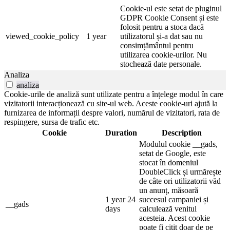
Cookie-ul este setat de pluginul
GDPR Cookie Consent și este
folosit pentru a stoca dacă
viewed_cookie_policy
1 year
utilizatorul și-a dat sau nu
consimțământul pentru
utilizarea cookie-urilor. Nu
stochează date personale.
Analiza
analiza
Cookie-urile de analiză sunt utilizate pentru a înțelege modul în care
vizitatorii interacționează cu site-ul web. Aceste cookie-uri ajută la
furnizarea de informații despre valori, numărul de vizitatori, rata de
respingere, sursa de trafic etc.
Cookie
Duration
Description
Modulul cookie __gads,
setat de Google, este
stocat în domeniul
DoubleClick și urmărește
de câte ori utilizatorii văd
un anunț, măsoară
1 year 24
succesul campaniei și
__gads
days
calculează venitul
acesteia. Acest cookie
poate fi citit doar de pe