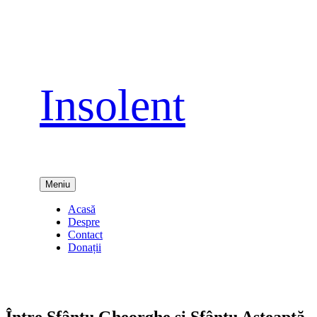
Sari
la
conținut
Insolent
Meniu
Acasă
Despre
Contact
Donații
Între Sfântu Gheorghe şi Sfântu Aşteaptă