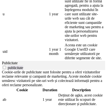
sunt utilizate fie în formă
agregată, pentru a ajuta la
înțelegerea modului în
u
1 year
care sunt utilizate site-
urile web sau cât de
eficiente sunt campaniile
de marketing sau pentru a
ajuta la personalizarea
site-urilor web pentru
vizitatori.
Acesta este un cookie
1 year 1
Google UserID care
uid
month
urmărește utilizatorii pe
diferite segmente de site.
Publicitate
publicitate
Cookie-urile de publicitate sunt folosite pentru a oferi vizitatorilor
reclame relevante și campanii de marketing. Aceste module cookie
urmăresc vizitatorii pe site-uri web și colectează informații pentru a
oferi reclame personalizate.
Cookie
Duration
Description
Deținut de agkn, acest cookie
ab
1 year
este utilizat în scopuri de
direcționare și publicitate.