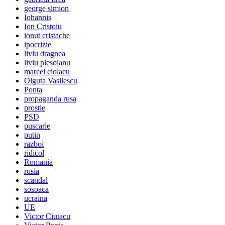
george simion
Iohannis
Ion Cristoiu
ionut cristache
ipocrizie
liviu dragnea
liviu plesoianu
marcel ciolacu
Olguta Vasilescu
Ponta
propaganda rusa
prostie
PSD
puscarie
putin
razboi
ridicol
Romania
rusia
scandal
sosoaca
ucraina
UE
Victor Ciutacu