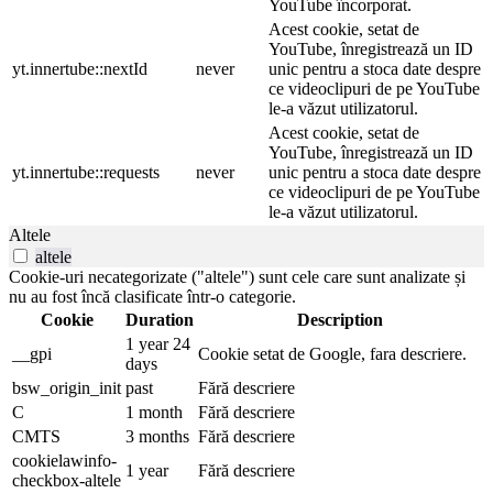
YouTube încorporat.
Acest cookie, setat de
YouTube, înregistrează un ID
yt.innertube::nextId
never
unic pentru a stoca date despre
ce videoclipuri de pe YouTube
le-a văzut utilizatorul.
Acest cookie, setat de
YouTube, înregistrează un ID
yt.innertube::requests
never
unic pentru a stoca date despre
ce videoclipuri de pe YouTube
le-a văzut utilizatorul.
Altele
altele
Cookie-uri necategorizate ("altele") sunt cele care sunt analizate și
nu au fost încă clasificate într-o categorie.
Cookie
Duration
Description
1 year 24
__gpi
Cookie setat de Google, fara descriere.
days
bsw_origin_init
past
Fără descriere
C
1 month
Fără descriere
CMTS
3 months
Fără descriere
cookielawinfo-
1 year
Fără descriere
checkbox-altele