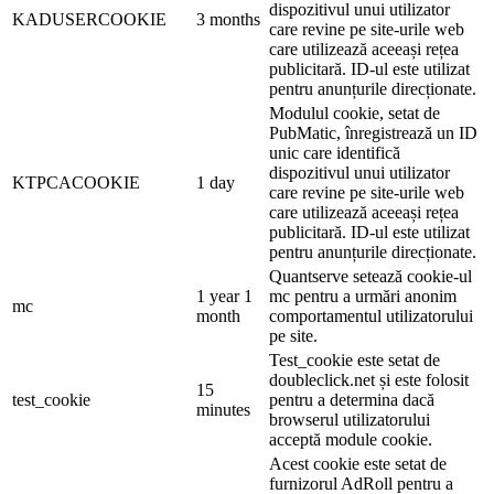
dispozitivul unui utilizator
KADUSERCOOKIE
3 months
care revine pe site-urile web
care utilizează aceeași rețea
publicitară. ID-ul este utilizat
pentru anunțurile direcționate.
Modulul cookie, setat de
PubMatic, înregistrează un ID
unic care identifică
dispozitivul unui utilizator
KTPCACOOKIE
1 day
care revine pe site-urile web
care utilizează aceeași rețea
publicitară. ID-ul este utilizat
pentru anunțurile direcționate.
Quantserve setează cookie-ul
1 year 1
mc pentru a urmări anonim
mc
month
comportamentul utilizatorului
pe site.
Test_cookie este setat de
doubleclick.net și este folosit
15
test_cookie
pentru a determina dacă
minutes
browserul utilizatorului
acceptă module cookie.
Acest cookie este setat de
furnizorul AdRoll pentru a