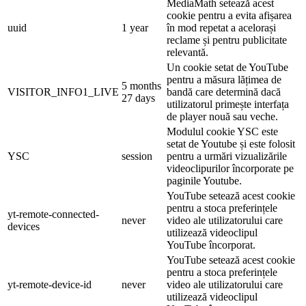
MediaMath setează acest
cookie pentru a evita afișarea
uuid
1 year
în mod repetat a acelorași
reclame și pentru publicitate
relevantă.
Un cookie setat de YouTube
pentru a măsura lățimea de
5 months
VISITOR_INFO1_LIVE
bandă care determină dacă
27 days
utilizatorul primește interfața
de player nouă sau veche.
Modulul cookie YSC este
setat de Youtube și este folosit
YSC
session
pentru a urmări vizualizările
videoclipurilor încorporate pe
paginile Youtube.
YouTube setează acest cookie
pentru a stoca preferințele
yt-remote-connected-
never
video ale utilizatorului care
devices
utilizează videoclipul
YouTube încorporat.
YouTube setează acest cookie
pentru a stoca preferințele
yt-remote-device-id
never
video ale utilizatorului care
utilizează videoclipul