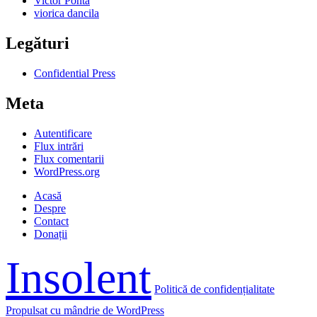
Victor Ponta
viorica dancila
Legături
Confidential Press
Meta
Autentificare
Flux intrări
Flux comentarii
WordPress.org
Acasă
Despre
Contact
Donații
Insolent
Politică de confidențialitate
Propulsat cu mândrie de WordPress