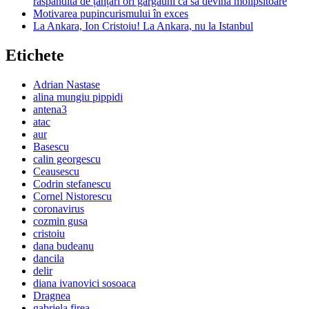
răspândită de țânțari ori gărgăuni ca să devină molipsitoare
Motivarea pupincurismului în exces
La Ankara, Ion Cristoiu! La Ankara, nu la Istanbul
Etichete
Adrian Nastase
alina mungiu pippidi
antena3
atac
aur
Basescu
calin georgescu
Ceausescu
Codrin stefanescu
Cornel Nistorescu
coronavirus
cozmin gusa
cristoiu
dana budeanu
dancila
delir
diana ivanovici sosoaca
Dragnea
gabriela firea