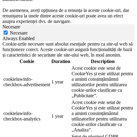
De asemenea, aveți opțiunea de a renunța la aceste cookie-uri, dar
renunțarea la unele dintre aceste cookie-uri poate avea un efect
asupra experienței dvs. de navigare.
Necesare
Necesare
Always Enabled
Cookie-urile necesare sunt absolut esențiale pentru ca site-ul web să
funcționeze corect. Aceste cookie-uri asigură funcționalități de bază
și caracteristici de securitate ale site-ului web, în mod anonim.
Cookie
Duration
Description
Acest cookie este setat de
CookieYes și este utilizat pentru
cookielawinfo-
a aminti consimțământul
1 year
checkbox-advertisement
utilizatorilor pentru utilizarea
cookie-urilor clasificate ca
„Publicitate”.
Acest cookie este setat de
CookieYes și este utilizat pentru
cookielawinfo-
a aminti consimțământul
1 year
checkbox-analytics
utilizatorilor pentru utilizarea
cookie-urilor clasificate ca
„Analiza”.
Setat de pluginul GDPR