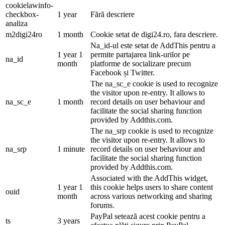
cookielawinfo-
checkbox-
1 year
Fără descriere
analiza
m2digi24ro
1 month
Cookie setat de digi24.ro, fara descriere.
Na_id-ul este setat de AddThis pentru a
1 year 1
permite partajarea link-urilor pe
na_id
month
platforme de socializare precum
Facebook și Twitter.
The na_sc_e cookie is used to recognize
the visitor upon re-entry. It allows to
na_sc_e
1 month
record details on user behaviour and
facilitate the social sharing function
provided by Addthis.com.
The na_srp cookie is used to recognize
the visitor upon re-entry. It allows to
na_srp
1 minute
record details on user behaviour and
facilitate the social sharing function
provided by Addthis.com.
Associated with the AddThis widget,
1 year 1
this cookie helps users to share content
ouid
month
across various networking and sharing
forums.
PayPal setează acest cookie pentru a
ts
3 years