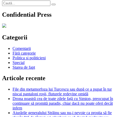
Caută
Căutare
după:
Confidential Press
Categorii
Comentarii
Fără categorie
Politica si politicieni
Special
Starea de fapt
Articole recente
File din metamorfoza lui Turcescu sau după ce a pupat în tur
niscai pantaloni roșii, fluturele redevine omidă
Drona noastră cea de toate zilele față cu Simion, preocupat în
continuare să promită paradis, chiar dacă nu poate oferi decât
infern
Aiurările generalului Străinu sau nu-i nevoie ca prostia să fie