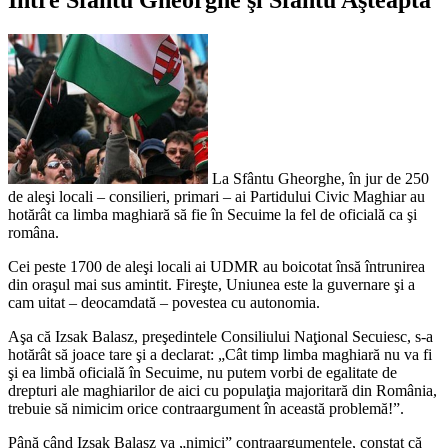
La Sfântu Gheorghe, în jur de 250
de aleşi locali – consilieri, primari – ai Partidului Civic Maghiar au
hotărât ca limba maghiară să fie în Secuime la fel de oficială ca şi
româna.
Cei peste 1700 de aleşi locali ai UDMR au boicotat însă întrunirea
din oraşul mai sus amintit. Fireşte, Uniunea este la guvernare şi a
cam uitat – deocamdată – povestea cu autonomia.
Aşa că Izsak Balasz, preşedintele Consiliului Naţional Secuiesc, s-a
hotărât să joace tare şi a declarat: „Cât timp limba maghiară nu va fi
şi ea limbă oficială în Secuime, nu putem vorbi de egalitate de
drepturi ale maghiarilor de aici cu populaţia majoritară din România,
trebuie să nimicim orice contraargument în această problemă!”.
Până când Izsak Balasz va „nimici” contraargumentele, constat că