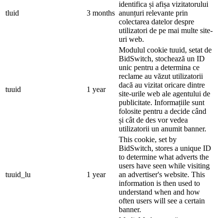
identifica și afișa vizitatorului
tluid
3 months
anunțuri relevante prin
colectarea datelor despre
utilizatori de pe mai multe site-
uri web.
Modulul cookie tuuid, setat de
BidSwitch, stochează un ID
unic pentru a determina ce
reclame au văzut utilizatorii
dacă au vizitat oricare dintre
tuuid
1 year
site-urile web ale agentului de
publicitate. Informațiile sunt
folosite pentru a decide când
și cât de des vor vedea
utilizatorii un anumit banner.
This cookie, set by
BidSwitch, stores a unique ID
to determine what adverts the
users have seen while visiting
tuuid_lu
1 year
an advertiser's website. This
information is then used to
understand when and how
often users will see a certain
banner.