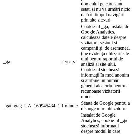
domeniul pe care sunt
setati și nu va urmări nicio
dată în timpul navigării
prin alte site-uri.
Cookie-ul _ga, instalat de
Google Analytics,
calculează datele despre
vizitatori, sesiuni și
campanii și, de asemenea,
ține evidența utilizării site-
ului pentru raportul de
_ga
2 years
analiză al site-ului.
Cookie-ul stochează
informații în mod anonim
și atribuie un număr
generat aleatoriu pentru a
recunoaște vizitatorii
unici.
Setată de Google pentru a
_gat_gtag_UA_169945434_1
1 minute
distinge intre utilizatorii.
Instalat de Google
Analytics, cookie-ul _gid
stochează informații
despre modul în care