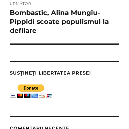
URMĂTOR
Bombastic, Alina Mungiu-
Articolul
următor:
Pippidi scoate populismul la
defilare
SUSȚINEȚI LIBERTATEA PRESEI
COMENTARII RECENTE