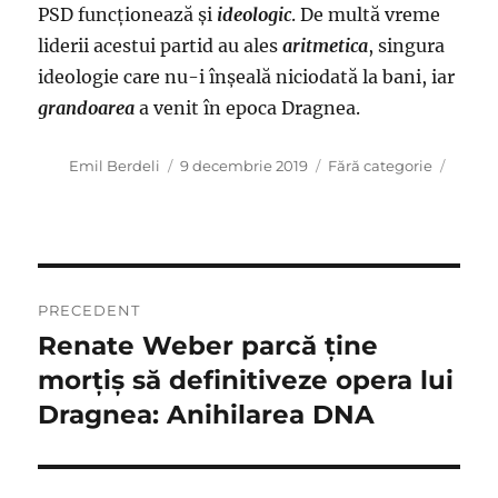
PSD funcţionează şi
ideologic
. De multă vreme
liderii acestui partid au ales
aritmetica
, singura
ideologie care nu-i înşeală niciodată la bani, iar
grandoarea
a venit în epoca Dragnea.
Autor
Publicat
Categorii
Emil Berdeli
9 decembrie 2019
Fără categorie
pe
Navigare
PRECEDENT
în
Renate Weber parcă ţine
Articolul
anterior:
morţiş să definitiveze opera lui
articole
Dragnea: Anihilarea DNA