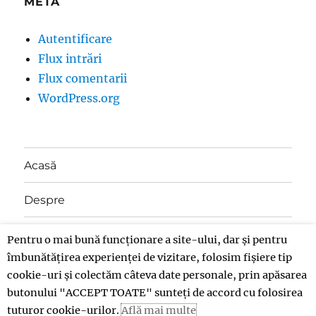
META
Autentificare
Flux intrări
Flux comentarii
WordPress.org
Acasă
Despre
Contact
Pentru o mai bună funcționare a site-ului, dar și pentru
îmbunătățirea experienței de vizitare, folosim fișiere tip
Donații
cookie-uri și colectăm câteva date personale, prin apăsarea
butonului "ACCEPT TOATE" sunteți de accord cu folosirea
tuturor cookie-urilor.
Află mai multe
Insolent
Politică de confidențialitate
Propulsat cu