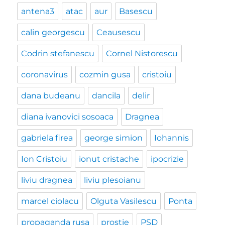
antena3
atac
aur
Basescu
calin georgescu
Ceausescu
Codrin stefanescu
Cornel Nistorescu
coronavirus
cozmin gusa
cristoiu
dana budeanu
dancila
delir
diana ivanovici sosoaca
Dragnea
gabriela firea
george simion
Iohannis
Ion Cristoiu
ionut cristache
ipocrizie
liviu dragnea
liviu plesoianu
marcel ciolacu
Olguta Vasilescu
Ponta
propaganda rusa
prostie
PSD