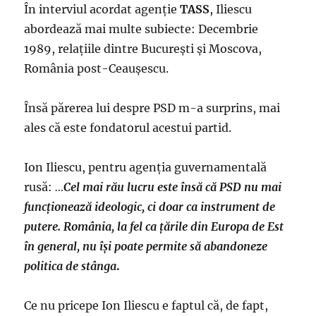
În interviul acordat agenţie
TASS
, Iliescu
abordează mai multe subiecte: Decembrie
1989, relaţiile dintre Bucureşti şi Moscova,
România post-Ceauşescu.
Însă părerea lui despre PSD m-a surprins, mai
ales că este fondatorul acestui partid.
Ion Iliescu, pentru agenţia guvernamentală
rusă:
…
Cel mai rău lucru este însă că PSD nu mai
funcţionează ideologic, ci doar ca instrument de
putere. România, la fel ca ţările din Europa de Est
în general, nu îşi poate permite să abandoneze
politica de stânga
.
Ce nu pricepe Ion Iliescu e faptul că, de fapt,