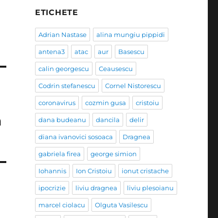
ETICHETE
Adrian Nastase
alina mungiu pippidi
antena3
atac
aur
Basescu
calin georgescu
Ceausescu
Codrin stefanescu
Cornel Nistorescu
coronavirus
cozmin gusa
cristoiu
a
dana budeanu
dancila
delir
diana ivanovici sosoaca
Dragnea
gabriela firea
george simion
Iohannis
Ion Cristoiu
ionut cristache
ipocrizie
liviu dragnea
liviu plesoianu
marcel ciolacu
Olguta Vasilescu