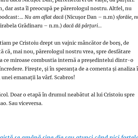
, dar asta îl preocupă pe părerologul nostru. Altfel, nu
 podcast:…
Nu am aflat dacă
(Nicuşor Dan – n.m)
sforăie, n
Mirabela Grădinaru – n.m.)
dacă dă pârțuri…
 ştiam pe Cristoiu drept un vajnic mâncător de borş, de
tă că, mai nou, părerologul nostru vrea, spre desfătare
e a ce miroase combustia internă a preşedintelui dintr-o
ncredere. Fireşte, şi în speranţa de a comenta şi analiza 
unei emanații la vârf. Scabros!
idicol. Doar o etapă în drumul neabătut al lui Cristoiu spre
ao. Sau viceversa.
gistă se amână sine die sau atunci când nici forţel