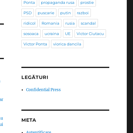
Ponta
propaganda rusa
prostie
PSD
puscarie
putin
razboi
ridicol
Romania
rusia
scandal
sosoaca
ucraina
UE
Victor Ciutacu
Victor Ponta
viorica dancila
LEGĂTURI
n
Confidential Press
ar
nu
META
ui
Autentificare