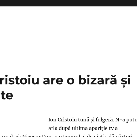
ristoiu are o bizară şi
te
Ion Cristoiu tună şi fulgeră. N-a put
afla după ultima apariţie tv a
aru dacă Nicuşor Dan, partenerul ei de viaţă, dă pârţuri.