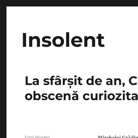
Insolent
La sfârşit de an, C
obscenă curiozita
Autor
Emil Berdeli
Mirabelei Grădin