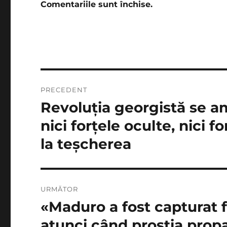
Comentariile sunt închise.
Navigare
PRECEDENT
în
Revoluţia georgistă se a
Articolul
anterior:
articole
nici forţele oculte, nici 
la teşcherea
URMĂTOR
«Maduro a fost capturat 
Articolul
următor:
atunci când prostia propa