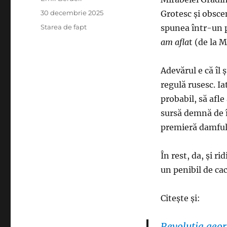
Publicat
30 decembrie 2025
Grotesc şi obscen
pe
Categorii
Starea de fapt
spunea într-un
am afla
t (de la 
Adevărul e că îl
regulă rusesc. Ia
probabil, să afl
sursă demnă de î
premieră damful 
În rest, da, şi r
un penibil de cac
Citeşte şi:
Revoluţia geor