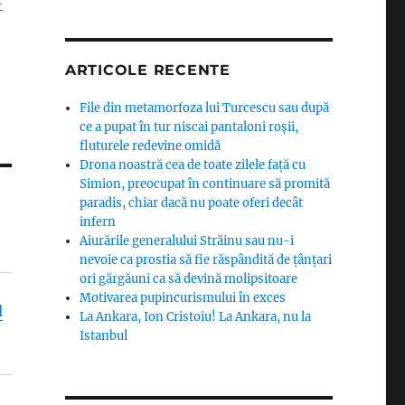
ARTICOLE RECENTE
File din metamorfoza lui Turcescu sau după
ce a pupat în tur niscai pantaloni roșii,
fluturele redevine omidă
Drona noastră cea de toate zilele față cu
Simion, preocupat în continuare să promită
paradis, chiar dacă nu poate oferi decât
infern
Aiurările generalului Străinu sau nu-i
nevoie ca prostia să fie răspândită de țânțari
ori gărgăuni ca să devină molipsitoare
Motivarea pupincurismului în exces
l
La Ankara, Ion Cristoiu! La Ankara, nu la
Istanbul