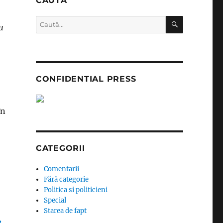
CAUTĂ
CĂUTARE
Caută
u
după:
CONFIDENTIAL PRESS
în
CATEGORII
Comentarii
Fără categorie
Politica si politicieni
Special
Starea de fapt
e