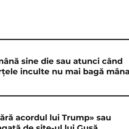
mână sine die sau atunci când
forţele inculte nu mai bagă mân
fără acordul lui Trump» sau
gată de site-ul lui Guşă