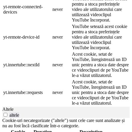
pentru a stoca preferințele
yt-remote-connected-
never
video ale utilizatorului care
devices
utilizează videoclipul
YouTube încorporat.
YouTube setează acest cookie
pentru a stoca preferințele
yt-remote-device-id
never
video ale utilizatorului care
utilizează videoclipul
YouTube încorporat.
Acest cookie, setat de
YouTube, înregistrează un ID
yt.innertube::nextId
never
unic pentru a stoca date despre
ce videoclipuri de pe YouTube
le-a văzut utilizatorul.
Acest cookie, setat de
YouTube, înregistrează un ID
yt.innertube::requests
never
unic pentru a stoca date despre
ce videoclipuri de pe YouTube
le-a văzut utilizatorul.
Altele
altele
Cookie-uri necategorizate ("altele") sunt cele care sunt analizate și
nu au fost încă clasificate într-o categorie.
Cookie
Duration
Description