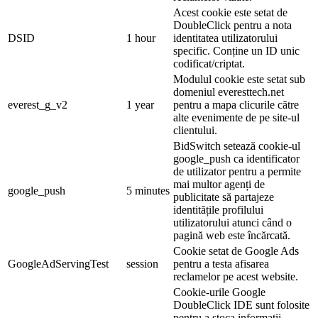
Acest cookie este setat de
DoubleClick pentru a nota
DSID
1 hour
identitatea utilizatorului
specific. Conține un ID unic
codificat/criptat.
Modulul cookie este setat sub
domeniul everesttech.net
everest_g_v2
1 year
pentru a mapa clicurile către
alte evenimente de pe site-ul
clientului.
BidSwitch setează cookie-ul
google_push ca identificator
de utilizator pentru a permite
mai multor agenți de
google_push
5 minutes
publicitate să partajeze
identitățile profilului
utilizatorului atunci când o
pagină web este încărcată.
Cookie setat de Google Ads
GoogleAdServingTest
session
pentru a testa afisarea
reclamelor pe acest website.
Cookie-urile Google
DoubleClick IDE sunt folosite
pentru a stoca informații