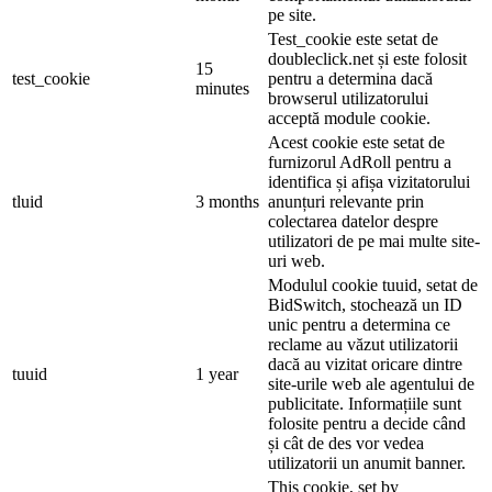
pe site.
Test_cookie este setat de
doubleclick.net și este folosit
15
test_cookie
pentru a determina dacă
minutes
browserul utilizatorului
acceptă module cookie.
Acest cookie este setat de
furnizorul AdRoll pentru a
identifica și afișa vizitatorului
tluid
3 months
anunțuri relevante prin
colectarea datelor despre
utilizatori de pe mai multe site-
uri web.
Modulul cookie tuuid, setat de
BidSwitch, stochează un ID
unic pentru a determina ce
reclame au văzut utilizatorii
dacă au vizitat oricare dintre
tuuid
1 year
site-urile web ale agentului de
publicitate. Informațiile sunt
folosite pentru a decide când
și cât de des vor vedea
utilizatorii un anumit banner.
This cookie, set by