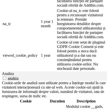
facilitarea funcției de partajare
socială oferită de Addthis.com.
Cookie-ul na_tc este folosit
pentru a recunoaște vizitatorul
la reintrare. Permite
1 year 1
na_tc
înregistrarea detaliilor despre
month
comportamentul utilizatorului și
facilitarea funcției de partajare
socială oferită de Addthis.com.
Cookie-ul este setat de pluginul
GDPR Cookie Consent și este
folosit pentru a stoca dacă
viewed_cookie_policy
1 year
utilizatorul și-a dat sau nu
consimțământul pentru
utilizarea cookie-urilor. Nu
stochează date personale.
Analiza
analiza
Cookie-urile de analiză sunt utilizate pentru a înțelege modul în care
vizitatorii interacționează cu site-ul web. Aceste cookie-uri ajută la
furnizarea de informații despre valori, numărul de vizitatori, rata de
respingere, sursa de trafic etc.
Cookie
Duration
Description
Modulul cookie __gads,