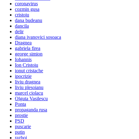
coronavirus
cozmin gusa
cristoiu
dana budeanu
dancila
delir
diana ivanovici sosoaca
Dragnea
gabriela firea
george simion
Iohannis
Ion Cristoiu
ionut cristache
ipocrizie
liviu dragnea
liviu plesoianu
marcel ciolacu
Olguta Vasilescu
Ponta
propaganda rusa
prostie
PSD
puscarie
putin
razboi