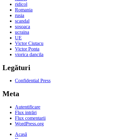
ridicol
Romania
rusia
scandal
sosoaca
ucraina
UE
Victor Ciutacu
Victor Ponta
viorica dancila
Legături
Confidential Press
Meta
Autentificare
Flux intrări
Flux comentarii
WordPress.org
Acasă