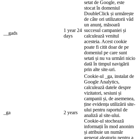
setat de Google, este
stocat în domeniul
DoubleClick și urmărește
de câte ori utilizatorii văd
un anunț, măsoară
1 year 24
succesul campaniei și
__gads
days
calculează venitul
acesteia. Acest cookie
poate fi citit doar de pe
domeniul pe care sunt
setati și nu va urmări nicio
dată în timpul navigării
prin alte site-uri.
Cookie-ul _ga, instalat de
Google Analytics,
calculează datele despre
vizitatori, sesiuni și
campanii și, de asemenea,
ține evidența utilizării site-
ului pentru raportul de
_ga
2 years
analiză al site-ului.
Cookie-ul stochează
informații în mod anonim
și atribuie un număr
generat aleatoriu pentru a