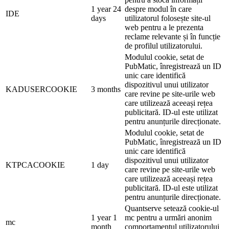
1 year 24
despre modul în care
IDE
days
utilizatorul folosește site-ul
web pentru a le prezenta
reclame relevante și în funcție
de profilul utilizatorului.
Modulul cookie, setat de
PubMatic, înregistrează un ID
unic care identifică
dispozitivul unui utilizator
KADUSERCOOKIE
3 months
care revine pe site-urile web
care utilizează aceeași rețea
publicitară. ID-ul este utilizat
pentru anunțurile direcționate.
Modulul cookie, setat de
PubMatic, înregistrează un ID
unic care identifică
dispozitivul unui utilizator
KTPCACOOKIE
1 day
care revine pe site-urile web
care utilizează aceeași rețea
publicitară. ID-ul este utilizat
pentru anunțurile direcționate.
Quantserve setează cookie-ul
1 year 1
mc pentru a urmări anonim
mc
month
comportamentul utilizatorului