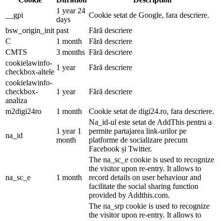
1 year 24
__gpi
Cookie setat de Google, fara descriere.
days
bsw_origin_init
past
Fără descriere
C
1 month
Fără descriere
CMTS
3 months
Fără descriere
cookielawinfo-
1 year
Fără descriere
checkbox-altele
cookielawinfo-
checkbox-
1 year
Fără descriere
analiza
m2digi24ro
1 month
Cookie setat de digi24.ro, fara descriere.
Na_id-ul este setat de AddThis pentru a
1 year 1
permite partajarea link-urilor pe
na_id
month
platforme de socializare precum
Facebook și Twitter.
The na_sc_e cookie is used to recognize
the visitor upon re-entry. It allows to
na_sc_e
1 month
record details on user behaviour and
facilitate the social sharing function
provided by Addthis.com.
The na_srp cookie is used to recognize
the visitor upon re-entry. It allows to