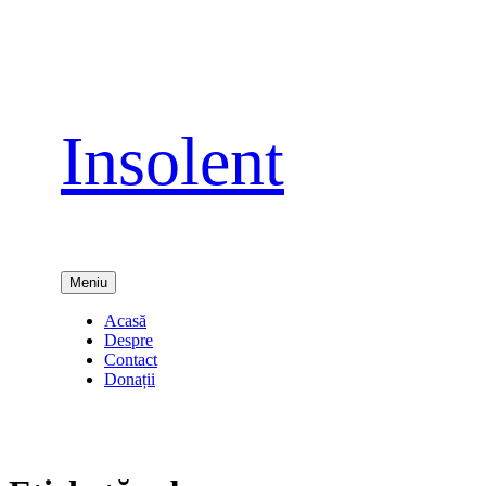
Sari
la
conținut
Insolent
Meniu
Acasă
Despre
Contact
Donații