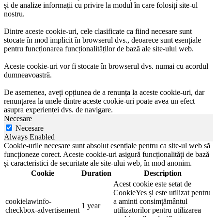
și de analize informații cu privire la modul în care folosiți site-ul
nostru.
Dintre aceste cookie-uri, cele clasificate ca fiind necesare sunt
stocate în mod implicit în browserul dvs., deoarece sunt esențiale
pentru funcționarea funcționalităților de bază ale site-ului web.
Aceste cookie-uri vor fi stocate în browserul dvs. numai cu acordul
dumneavoastră.
De asemenea, aveți opțiunea de a renunța la aceste cookie-uri, dar
renunțarea la unele dintre aceste cookie-uri poate avea un efect
asupra experienței dvs. de navigare.
Necesare
Necesare
Always Enabled
Cookie-urile necesare sunt absolut esențiale pentru ca site-ul web să
funcționeze corect. Aceste cookie-uri asigură funcționalități de bază
și caracteristici de securitate ale site-ului web, în mod anonim.
Cookie
Duration
Description
Acest cookie este setat de
CookieYes și este utilizat pentru
cookielawinfo-
a aminti consimțământul
1 year
checkbox-advertisement
utilizatorilor pentru utilizarea