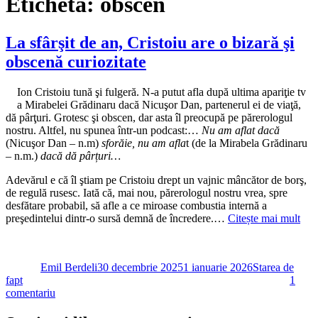
Etichetă:
obscen
La sfârşit de an, Cristoiu are o bizară şi
obscenă curiozitate
Ion Cristoiu tună şi fulgeră. N-a putut afla după ultima apariţie tv
a Mirabelei Grădinaru dacă Nicuşor Dan, partenerul ei de viaţă,
dă pârţuri. Grotesc şi obscen, dar asta îl preocupă pe părerologul
nostru. Altfel, nu spunea într-un podcast:…
Nu am aflat dacă
(Nicuşor Dan – n.m)
sforăie, nu am afla
t (de la Mirabela Grădinaru
– n.m.)
dacă dă pârțuri…
Adevărul e că îl ştiam pe Cristoiu drept un vajnic mâncător de borş,
de regulă rusesc. Iată că, mai nou, părerologul nostru vrea, spre
desfătare probabil, să afle a ce miroase combustia internă a
preşedintelui dintr-o sursă demnă de încredere.…
Citește mai mult
Autor
Publicat
Categorii
pe
Emil Berdeli
30 decembrie 2025
1 ianuarie 2026
Starea de
fapt
1
la
comentariu
La
sfârşit