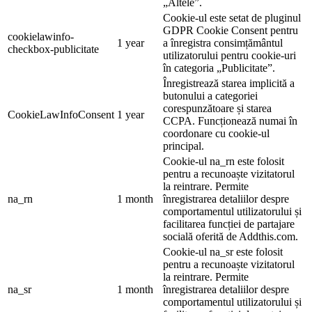
„Altele”.
Cookie-ul este setat de pluginul
GDPR Cookie Consent pentru
cookielawinfo-
1 year
a înregistra consimțământul
checkbox-publicitate
utilizatorului pentru cookie-uri
în categoria „Publicitate”.
Înregistrează starea implicită a
butonului a categoriei
corespunzătoare și starea
CookieLawInfoConsent
1 year
CCPA. Funcționează numai în
coordonare cu cookie-ul
principal.
Cookie-ul na_rn este folosit
pentru a recunoaște vizitatorul
la reintrare. Permite
na_rn
1 month
înregistrarea detaliilor despre
comportamentul utilizatorului și
facilitarea funcției de partajare
socială oferită de Addthis.com.
Cookie-ul na_sr este folosit
pentru a recunoaște vizitatorul
la reintrare. Permite
na_sr
1 month
înregistrarea detaliilor despre
comportamentul utilizatorului și