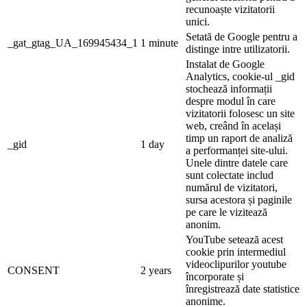
recunoaște vizitatorii
unici.
Setată de Google pentru a
_gat_gtag_UA_169945434_1
1 minute
distinge intre utilizatorii.
Instalat de Google
Analytics, cookie-ul _gid
stochează informații
despre modul în care
vizitatorii folosesc un site
web, creând în același
timp un raport de analiză
_gid
1 day
a performanței site-ului.
Unele dintre datele care
sunt colectate includ
numărul de vizitatori,
sursa acestora și paginile
pe care le vizitează
anonim.
YouTube setează acest
cookie prin intermediul
videoclipurilor youtube
CONSENT
2 years
încorporate și
înregistrează date statistice
anonime.