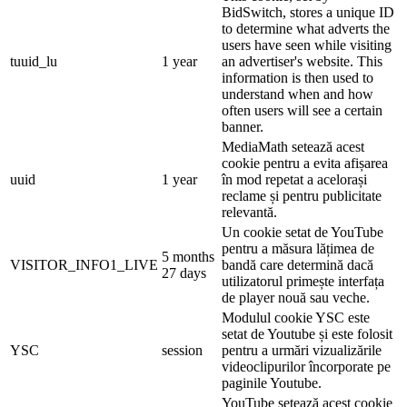
BidSwitch, stores a unique ID
to determine what adverts the
users have seen while visiting
tuuid_lu
1 year
an advertiser's website. This
information is then used to
understand when and how
often users will see a certain
banner.
MediaMath setează acest
cookie pentru a evita afișarea
uuid
1 year
în mod repetat a acelorași
reclame și pentru publicitate
relevantă.
Un cookie setat de YouTube
pentru a măsura lățimea de
5 months
VISITOR_INFO1_LIVE
bandă care determină dacă
27 days
utilizatorul primește interfața
de player nouă sau veche.
Modulul cookie YSC este
setat de Youtube și este folosit
YSC
session
pentru a urmări vizualizările
videoclipurilor încorporate pe
paginile Youtube.
YouTube setează acest cookie