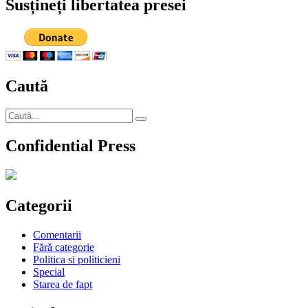
Susțineți libertatea presei
de
an,
Cristoiu
are
o
bizară
Caută
şi
obscenă
curiozitate
Caută
Căutare
după:
Confidential Press
Categorii
Comentarii
Fără categorie
Politica si politicieni
Special
Starea de fapt