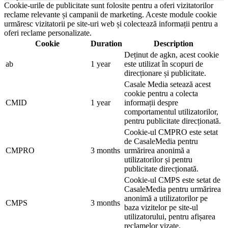
Cookie-urile de publicitate sunt folosite pentru a oferi vizitatorilor
reclame relevante și campanii de marketing. Aceste module cookie
urmăresc vizitatorii pe site-uri web și colectează informații pentru a
oferi reclame personalizate.
Cookie
Duration
Description
Deținut de agkn, acest cookie
ab
1 year
este utilizat în scopuri de
direcționare și publicitate.
Casale Media setează acest
cookie pentru a colecta
CMID
1 year
informații despre
comportamentul utilizatorilor,
pentru publicitate direcționată.
Cookie-ul CMPRO este setat
de CasaleMedia pentru
CMPRO
3 months
urmărirea anonimă a
utilizatorilor și pentru
publicitate direcționată.
Cookie-ul CMPS este setat de
CasaleMedia pentru urmărirea
anonimă a utilizatorilor pe
CMPS
3 months
baza vizitelor pe site-ul
utilizatorului, pentru afișarea
reclamelor vizate.