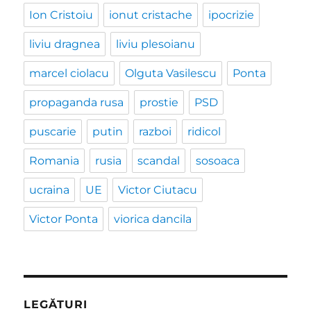
Ion Cristoiu
ionut cristache
ipocrizie
liviu dragnea
liviu plesoianu
marcel ciolacu
Olguta Vasilescu
Ponta
propaganda rusa
prostie
PSD
puscarie
putin
razboi
ridicol
Romania
rusia
scandal
sosoaca
ucraina
UE
Victor Ciutacu
Victor Ponta
viorica dancila
LEGĂTURI