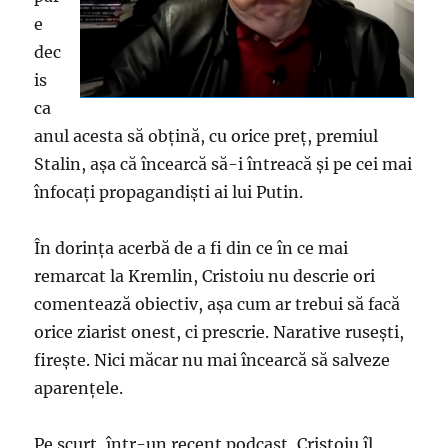
e
dec
is
ca
anul acesta să obţină, cu orice preţ, premiul
Stalin, aşa că încearcă să-i întreacă şi pe cei mai
înfocaţi propagandişti ai lui Putin.
În dorinţa acerbă de a fi din ce în ce mai
remarcat la Kremlin, Cristoiu nu descrie ori
comentează obiectiv, aşa cum ar trebui să facă
orice ziarist onest, ci prescrie. Narative ruseşti,
fireşte. Nici măcar nu mai încearcă să salveze
aparenţele.
Pe scurt, într-un recent podcast, Cristoiu îl