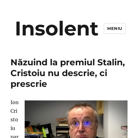
Insolent
MENIU
Năzuind la premiul Stalin,
Cristoiu nu descrie, ci
prescrie
Ion
Cri
sto
iu
par