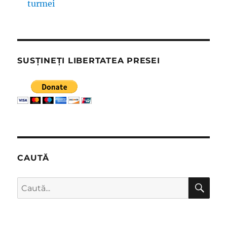
turmei
SUSȚINEȚI LIBERTATEA PRESEI
CAUTĂ
CĂ
Caută
după: