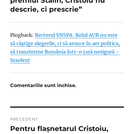
premiul Stalin, Cristoiu nu
descrie, ci prescrie”
Pingback:
Rectorul SNSPA: Rolul AUR nu este
să câştige alegerile, ci să arunce în aer politica,
să transforme România într-o ţară nesigură –
Insolent
Comentariile sunt închise.
Navigare
PRECEDENT
în
Pentru flaşnetarul Cristoiu,
Articolul