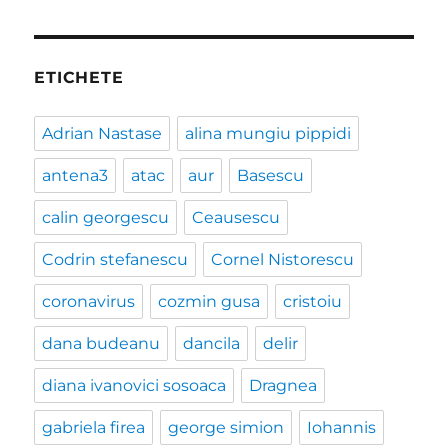
ETICHETE
Adrian Nastase
alina mungiu pippidi
antena3
atac
aur
Basescu
calin georgescu
Ceausescu
Codrin stefanescu
Cornel Nistorescu
coronavirus
cozmin gusa
cristoiu
dana budeanu
dancila
delir
diana ivanovici sosoaca
Dragnea
gabriela firea
george simion
Iohannis