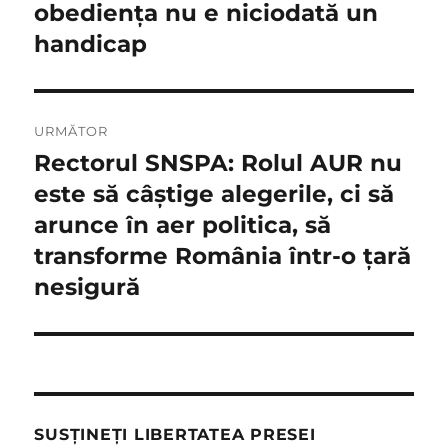
anterior:
obedienţa nu e niciodată un
articole
handicap
URMĂTOR
Rectorul SNSPA: Rolul AUR nu
Articolul
următor:
este să câştige alegerile, ci să
arunce în aer politica, să
transforme România într-o ţară
nesigură
SUSȚINEȚI LIBERTATEA PRESEI