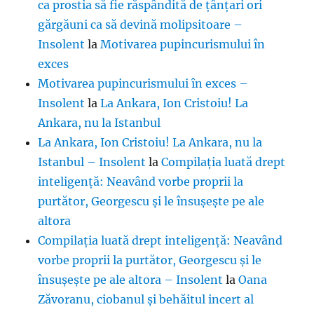
ca prostia să fie răspândită de țânțari ori
gărgăuni ca să devină molipsitoare –
Insolent
la
Motivarea pupincurismului în
exces
Motivarea pupincurismului în exces –
Insolent
la
La Ankara, Ion Cristoiu! La
Ankara, nu la Istanbul
La Ankara, Ion Cristoiu! La Ankara, nu la
Istanbul – Insolent
la
Compilația luată drept
inteligență: Neavând vorbe proprii la
purtător, Georgescu și le însușește pe ale
altora
Compilația luată drept inteligență: Neavând
vorbe proprii la purtător, Georgescu și le
însușește pe ale altora – Insolent
la
Oana
Zăvoranu, ciobanul și behăitul incert al