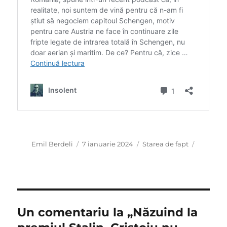
Autor
Publicat
Categorii
Emil Berdeli
7 ianuarie 2024
Starea de fapt
pe
Un comentariu la „Năzuind la