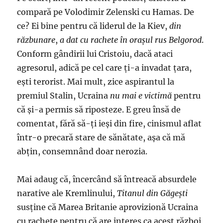
compară pe Volodimir Zelenski cu Hamas. De
ce? Ei bine pentru că liderul de la Kiev,
din
răzbunare
,
a dat
cu rachete în oraşul rus Belgorod
.
Conform gândirii lui Cristoiu, dacă ataci
agresorul, adică pe cel care ţi-a invadat ţara,
eşti terorist. Mai mult, zice aspirantul la
premiul Stalin, Ucraina
nu mai e victimă
pentru
că şi-a permis să riposteze. E greu însă de
comentat, fără să-ţi ieşi din fire, cinismul aflat
într-o precară stare de sănătate, aşa că mă
abţin, consemnând doar nerozia.
Mai adaug că, încercând să întreacă absurdele
narative ale Kremlinului,
Titanul din Găgeşti
susţine că Marea Britanie aprovizionă Ucraina
cu rachete pentru că are interes ca acest război,