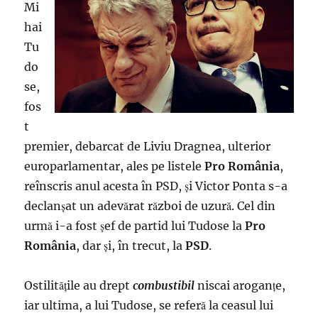
Mi
hai
Tu
do
se,
fos
t
premier, debarcat de Liviu Dragnea, ulterior
europarlamentar, ales pe listele
Pro România
,
reînscris anul acesta în PSD, şi Victor Ponta s-a
declanşat un adevărat război de uzură. Cel din
urmă i-a fost şef de partid lui Tudose la
Pro
România
, dar şi, în trecut, la
PSD
.
Ostilităţile au drept
combustibil
niscai aroganţe,
iar ultima, a lui Tudose, se referă la ceasul lui