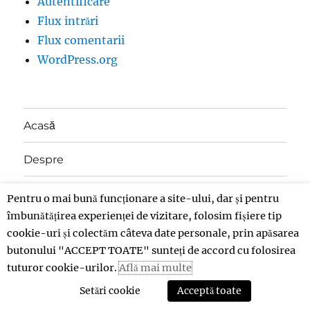
Autentificare
Flux intrări
Flux comentarii
WordPress.org
Acasă
Despre
Contact
Pentru o mai bună funcționare a site-ului, dar și pentru
îmbunătățirea experienței de vizitare, folosim fișiere tip
Donații
cookie-uri și colectăm câteva date personale, prin apăsarea
butonului "ACCEPT TOATE" sunteți de accord cu folosirea
tuturor cookie-urilor.
Află mai multe
Insolent
Politică de confidențialitate
Propulsat cu
mândrie de WordPress
Setări cookie
Acceptă toate