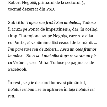
Robert Negoiţă, primarul de la sectorul 3,
tocmai dezertat din PSD.
Sub titlul
Tupeu sau frică? Sau ambele…
, Tudose
îl acuză pe Ponta de impertinenţă, dar, în acelaşi
timp, îl atenţionează pe Negoiţă, care s-a aliat
cu Ponta, că va rămâne fără ceasul de la mână:
…
Îmi pare tare rău de Robert… Avea un ceas frumos
la mână… Nu o să-l mai aibă după ce va sta un pic
cu Victor…
, scrie Mihai Tudose pe pagina sa de
Facebook
.
În rest, se ştie de când lumea şi pământul,
hoţului cel bun
i se ia apărarea în faţa
hoţului cel
rău
.