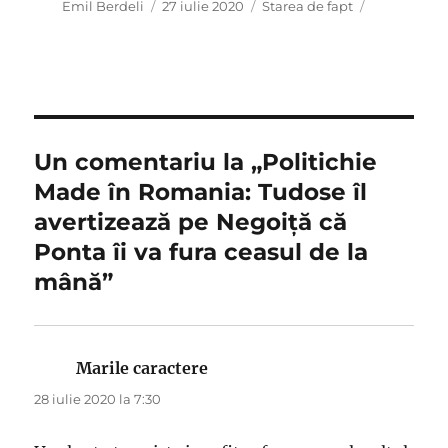
Autor
Publicat
Categorii
Emil Berdeli
27 iulie 2020
Starea de fapt
pe
Un comentariu la „Politichie
Made în Romania: Tudose îl
avertizează pe Negoiţă că
Ponta îi va fura ceasul de la
mână”
Marile caractere
spune:
28 iulie 2020 la 7:30