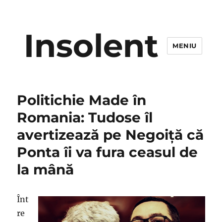
Insolent
MENIU
Politichie Made în
Romania: Tudose îl
avertizează pe Negoiţă că
Ponta îi va fura ceasul de
la mână
Înt
re