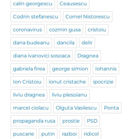
calin georgescu
Ceausescu
Codrin stefanescu
Cornel Nistorescu
coronavirus
cozmin gusa
cristoiu
dana budeanu
dancila
delir
diana ivanovici sosoaca
Dragnea
gabriela firea
george simion
Iohannis
Ion Cristoiu
ionut cristache
ipocrizie
liviu dragnea
liviu plesoianu
marcel ciolacu
Olguta Vasilescu
Ponta
propaganda rusa
prostie
PSD
puscarie
putin
razboi
ridicol