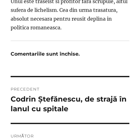
Unul este traseist si profitor fara scrupule, altul
sufera de lichelism. Cea din urma trasatura,
absolut necesara pentru reusit deplina in
politica romaneasca.
Comentariile sunt închise.
Navigare
PRECEDENT
în
Codrin Ştefănescu, de strajă în
Articolul
anterior:
lanul cu spitale
articole
URMĂTOR