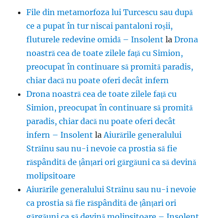
File din metamorfoza lui Turcescu sau după
ce a pupat în tur niscai pantaloni roșii,
fluturele redevine omidă – Insolent
la
Drona
noastră cea de toate zilele față cu Simion,
preocupat în continuare să promită paradis,
chiar dacă nu poate oferi decât infern
Drona noastră cea de toate zilele față cu
Simion, preocupat în continuare să promită
paradis, chiar dacă nu poate oferi decât
infern – Insolent
la
Aiurările generalului
Străinu sau nu-i nevoie ca prostia să fie
răspândită de țânțari ori gărgăuni ca să devină
molipsitoare
Aiurările generalului Străinu sau nu-i nevoie
ca prostia să fie răspândită de țânțari ori
gărgăuni ca să devină molipsitoare – Insolent