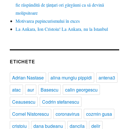
fie răspândită de țânțari ori gărgăuni ca să devină
molipsitoare
Motivarea pupincurismului în exces
La Ankara, Ion Cristoiu! La Ankara, nu la Istanbul
ETICHETE
Adrian Nastase
alina mungiu pippidi
antena3
atac
aur
Basescu
calin georgescu
Ceausescu
Codrin stefanescu
Cornel Nistorescu
coronavirus
cozmin gusa
cristoiu
dana budeanu
dancila
delir