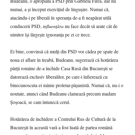
Budeanu, o apropiată a PSD prin Gabriela Firea, dar nu
numai, a şi început exerciţiul de lingușire. Numai că,
atacându-i pe liberali în speranţa de-a fi neapărat utilă
conducerii PSD,
influențăra
nu face decât să arate cât de
uimitor îşi lărgeşte ignoranţa pe zi ce trece.
Ei bine, convinsă că mulţi din PSD vor cădea pe spate de
noua ei aflare în treabă, Budeanu, sugerează că hotărârea
părții române de-a închide Casa Rusă din București se
datorează exclusiv liberalilor, pe care-i înfierează cu
binecunoscuta ei mânie proletar-păşunistă. Numai că, nu-i o
noutate, atunci când Budeanu clamează precum madam
Şoşoacă, se cam întunecă cerul.
Hotărârea de închidere a Centrului Rus de Cultură de la
Bucureşti în această vară a fost luată de partea română