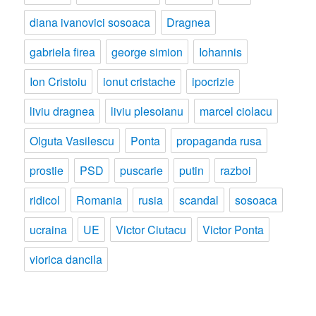
diana ivanovici sosoaca
Dragnea
gabriela firea
george simion
Iohannis
Ion Cristoiu
ionut cristache
ipocrizie
liviu dragnea
liviu plesoianu
marcel ciolacu
Olguta Vasilescu
Ponta
propaganda rusa
prostie
PSD
puscarie
putin
razboi
ridicol
Romania
rusia
scandal
sosoaca
ucraina
UE
Victor Ciutacu
Victor Ponta
viorica dancila