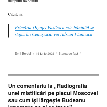
începutul războiului.
Citeşte şi:
Primăria Olguţei Vasilescu este bântuită se
stafia lui Ceaușescu, via Adrian Păunescu
Autor
Publicat
Categorii
Emil Berdeli
15 iunie 2023
Starea de fapt
pe
Un comentariu la „Radiografia
unei mistificări pe placul Moscovei
sau cum îşi lărgeşte Budeanu