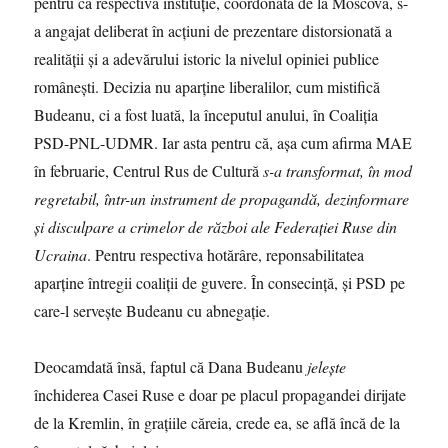
pentru că respectiva instituție, coordonată de la Moscova, s-
a angajat deliberat în acțiuni de prezentare distorsionată a
realității și a adevărului istoric la nivelul opiniei publice
românești. Decizia nu aparține liberalilor, cum mistifică
Budeanu, ci a fost luată, la începutul anului, în Coaliția
PSD-PNL-UDMR. Iar asta pentru că, aşa cum afirma MAE
în februarie, Centrul Rus de Cultură
s-a transformat, în mod
regretabil, într-un instrument de propagandă, dezinformare
și disculpare a crimelor de război ale Federației Ruse din
Ucraina
. Pentru respectiva hotărâre, reponsabilitatea
aparține întregii coaliţii de guvere. În consecinţă, şi PSD pe
care-l serveşte Budeanu cu abnegaţie.
Deocamdată însă, faptul că Dana Budeanu
jelește
închiderea Casei Ruse e doar pe placul propagandei dirijate
de la Kremlin, în graţiile căreia, crede ea, se află încă de la