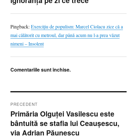
ignoranţa pe zi ce trece”
Pingback:
Exerciţiu de populism: Marcel Ciolacu zice că a
mai călătorit cu metroul, dar până acum nu l-a prea văzut
nimeni – Insolent
Comentariile sunt închise.
Navigare
PRECEDENT
în
Primăria Olguţei Vasilescu este
Articolul
bântuită se stafia lui Ceaușescu,
anterior:
articole
via Adrian Păunescu