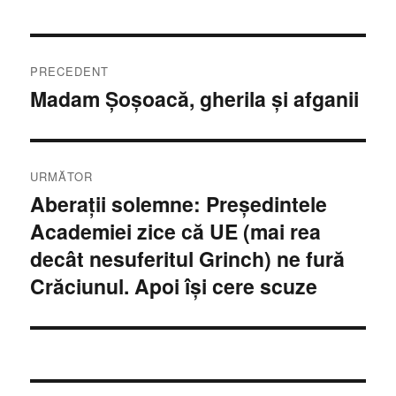
Navigare
PRECEDENT
în
Madam Şoşoacă, gherila şi afganii
Articolul
anterior:
articole
URMĂTOR
Aberaţii solemne: Preşedintele
Articolul
Academiei zice că UE (mai rea
următor:
decât nesuferitul Grinch) ne fură
Crăciunul. Apoi îşi cere scuze