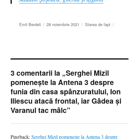
Autor
Publicat
Categorii
Emil Berdeli
28 noiembrie 2021
Starea de fapt
pe
3 comentarii la „Serghei Mizil
pomeneşte la Antena 3 despre
funia din casa spânzuratului, Ion
Iliescu atacă frontal, iar Gâdea şi
Varanul tac mâlc”
Pingback:
Serghei Mizil pomeneşte la Antena 3 despre