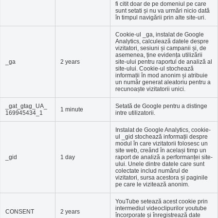
fi citit doar de pe domeniul pe care
sunt setati și nu va urmări nicio dată
în timpul navigării prin alte site-uri.
Cookie-ul _ga, instalat de Google
Analytics, calculează datele despre
vizitatori, sesiuni și campanii și, de
asemenea, ține evidența utilizării
_ga
2 years
site-ului pentru raportul de analiză al
site-ului. Cookie-ul stochează
informații în mod anonim și atribuie
un număr generat aleatoriu pentru a
recunoaște vizitatorii unici.
_gat_gtag_UA_
Setată de Google pentru a distinge
1 minute
169945434_1
intre utilizatorii.
Instalat de Google Analytics, cookie-
ul _gid stochează informații despre
modul în care vizitatorii folosesc un
site web, creând în același timp un
_gid
1 day
raport de analiză a performanței site-
ului. Unele dintre datele care sunt
colectate includ numărul de
vizitatori, sursa acestora și paginile
pe care le vizitează anonim.
YouTube setează acest cookie prin
intermediul videoclipurilor youtube
CONSENT
2 years
încorporate și înregistrează date