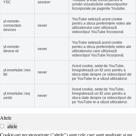
YSC
session
urmări vizualizările videoclipurilor
încorporate pe paginile Youtube.
YouTube setează acest cookie
yt-remote-
pentru a stoca preferințele video ale
connected-
never
utilizatorului care utilizează
devices
videoclipul YouTube încorporat.
YouTube setează acest cookie
yt-remote-
pentru a stoca preferințele video ale
never
device-id
utilizatorului care utilizează
videoclipul YouTube încorporat.
Acest cookie, setat de YouTube,
yt.innertube::nex
înregistrează un ID unic pentru a
never
tId
stoca date despre ce videoclipuri de
pe YouTube le-a văzut utilizatorul.
Acest cookie, setat de YouTube,
yt.innertube::req
înregistrează un ID unic pentru a
never
uests
stoca date despre ce videoclipuri de
pe YouTube le-a văzut utilizatorul.
Altele
altele
Cookie-uri necategorizate ("altele") sunt cele care sunt analizate și nu