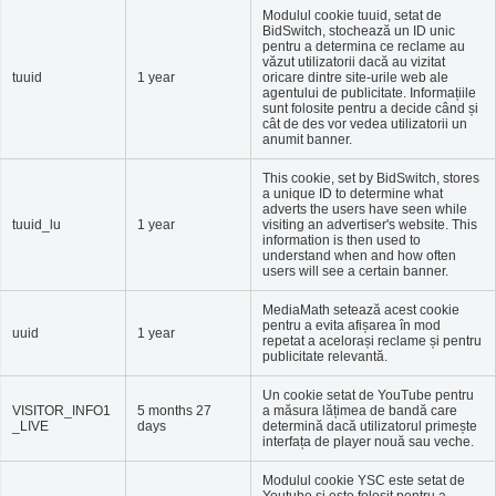
Modulul cookie tuuid, setat de
BidSwitch, stochează un ID unic
pentru a determina ce reclame au
văzut utilizatorii dacă au vizitat
tuuid
1 year
oricare dintre site-urile web ale
agentului de publicitate. Informațiile
sunt folosite pentru a decide când și
cât de des vor vedea utilizatorii un
anumit banner.
This cookie, set by BidSwitch, stores
a unique ID to determine what
adverts the users have seen while
tuuid_lu
1 year
visiting an advertiser's website. This
information is then used to
understand when and how often
users will see a certain banner.
MediaMath setează acest cookie
pentru a evita afișarea în mod
uuid
1 year
repetat a acelorași reclame și pentru
publicitate relevantă.
Un cookie setat de YouTube pentru
VISITOR_INFO1
5 months 27
a măsura lățimea de bandă care
_LIVE
days
determină dacă utilizatorul primește
interfața de player nouă sau veche.
Modulul cookie YSC este setat de
Youtube și este folosit pentru a