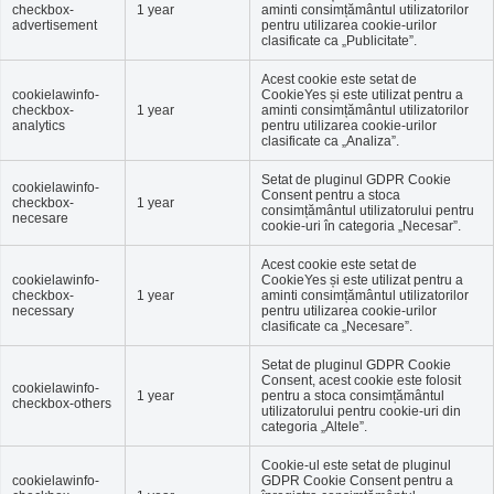
checkbox-
1 year
aminti consimțământul utilizatorilor
advertisement
pentru utilizarea cookie-urilor
clasificate ca „Publicitate”.
Acest cookie este setat de
cookielawinfo-
CookieYes și este utilizat pentru a
checkbox-
1 year
aminti consimțământul utilizatorilor
analytics
pentru utilizarea cookie-urilor
clasificate ca „Analiza”.
Setat de pluginul GDPR Cookie
cookielawinfo-
Consent pentru a stoca
checkbox-
1 year
consimțământul utilizatorului pentru
necesare
cookie-uri în categoria „Necesar”.
Acest cookie este setat de
cookielawinfo-
CookieYes și este utilizat pentru a
checkbox-
1 year
aminti consimțământul utilizatorilor
necessary
pentru utilizarea cookie-urilor
clasificate ca „Necesare”.
Setat de pluginul GDPR Cookie
Consent, acest cookie este folosit
cookielawinfo-
1 year
pentru a stoca consimțământul
checkbox-others
utilizatorului pentru cookie-uri din
categoria „Altele”.
Cookie-ul este setat de pluginul
cookielawinfo-
GDPR Cookie Consent pentru a