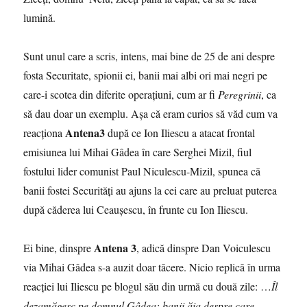
lumină.
Sunt unul care a scris, intens, mai bine de 25 de ani despre
fosta Securitate, spionii ei, banii mai albi ori mai negri pe
care-i scotea din diferite operaţiuni, cum ar fi
Peregrinii
, ca
să dau doar un exemplu. Aşa că eram curios să văd cum va
Antena3
reacţiona
după ce Ion Iliescu a atacat frontal
emisiunea lui Mihai Gâdea în care Serghei Mizil, fiul
fostului lider comunist Paul Niculescu-Mizil, spunea că
banii fostei Securităţi au ajuns la cei care au preluat puterea
după căderea lui Ceauşescu, în frunte cu Ion Iliescu.
Antena 3
Ei bine, dinspre
, adică dinspre Dan Voiculescu
via Mihai Gâdea s-a auzit doar tăcere. Nicio replică în urma
reacţiei lui Iliescu pe blogul său din urmă cu două zile: …
Îl
dezamăgesc pe domnul Gâdea: banii ăia despre care