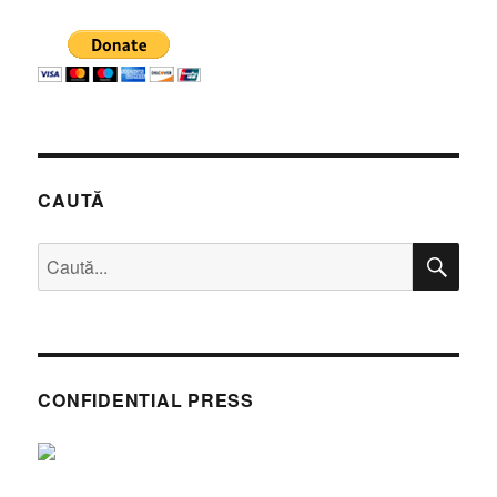
CAUTĂ
CĂ
Caută
după:
CONFIDENTIAL PRESS