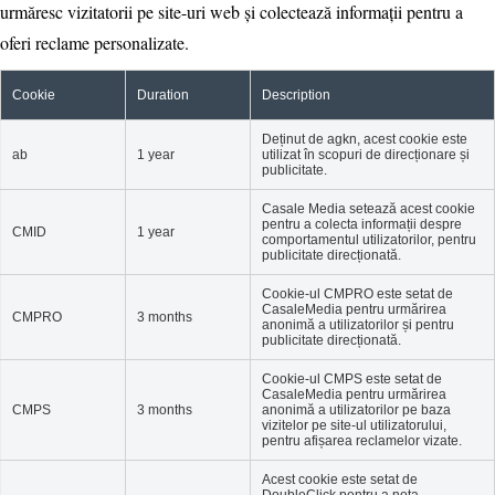
urmăresc vizitatorii pe site-uri web și colectează informații pentru a
oferi reclame personalizate.
Cookie
Duration
Description
Deținut de agkn, acest cookie este
ab
1 year
utilizat în scopuri de direcționare și
publicitate.
Casale Media setează acest cookie
pentru a colecta informații despre
CMID
1 year
comportamentul utilizatorilor, pentru
publicitate direcționată.
Cookie-ul CMPRO este setat de
CasaleMedia pentru urmărirea
CMPRO
3 months
anonimă a utilizatorilor și pentru
publicitate direcționată.
Cookie-ul CMPS este setat de
CasaleMedia pentru urmărirea
CMPS
3 months
anonimă a utilizatorilor pe baza
vizitelor pe site-ul utilizatorului,
pentru afișarea reclamelor vizate.
Acest cookie este setat de
DoubleClick pentru a nota