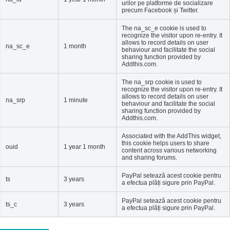
urilor pe platforme de socializare
precum Facebook și Twitter.
The na_sc_e cookie is used to
recognize the visitor upon re-entry. It
allows to record details on user
na_sc_e
1 month
behaviour and facilitate the social
sharing function provided by
Addthis.com.
The na_srp cookie is used to
recognize the visitor upon re-entry. It
allows to record details on user
na_srp
1 minute
behaviour and facilitate the social
sharing function provided by
Addthis.com.
Associated with the AddThis widget,
this cookie helps users to share
ouid
1 year 1 month
content across various networking
and sharing forums.
PayPal setează acest cookie pentru
ts
3 years
a efectua plăți sigure prin PayPal.
PayPal setează acest cookie pentru
ts_c
3 years
a efectua plăți sigure prin PayPal.