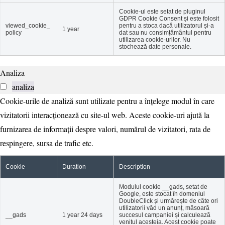
Cookie-ul este setat de pluginul
GDPR Cookie Consent și este folosit
viewed_cookie_
pentru a stoca dacă utilizatorul și-a
1 year
policy
dat sau nu consimțământul pentru
utilizarea cookie-urilor. Nu
stochează date personale.
Analiza
analiza
Cookie-urile de analiză sunt utilizate pentru a înțelege modul în care
vizitatorii interacționează cu site-ul web. Aceste cookie-uri ajută la
furnizarea de informații despre valori, numărul de vizitatori, rata de
respingere, sursa de trafic etc.
Cookie
Duration
Description
Modulul cookie __gads, setat de
Google, este stocat în domeniul
DoubleClick și urmărește de câte ori
utilizatorii văd un anunț, măsoară
__gads
1 year 24 days
succesul campaniei și calculează
venitul acesteia. Acest cookie poate