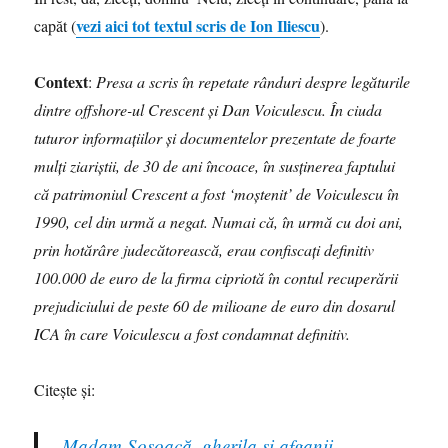
vezi aici tot textul scris de Ion Iliescu
capăt (
).
Context
:
Presa a scris în repetate rânduri despre legăturile
dintre offshore-ul Crescent și Dan Voiculescu. În ciuda
tuturor informațiilor și documentelor prezentate de foarte
mulţi ziariştii, de 30 de ani încoace, în susținerea faptului
că patrimoniul Crescent a fost ‘moștenit’ de Voiculescu în
1990, cel din urmă a negat. Numai că, în urmă cu doi ani,
prin hotărâre judecătorească, erau confiscaţi definitiv
100.000 de euro de la firma cipriotă în contul recuperării
prejudiciului de peste 60 de milioane de euro din dosarul
ICA în care Voiculescu a fost condamnat definitiv.
Citeşte şi:
Madam Şoşoacă, gherila şi afganii