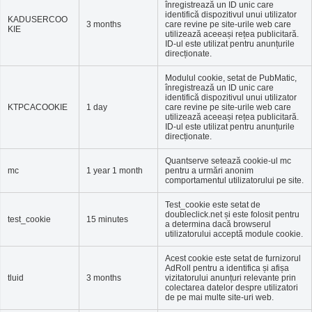
înregistrează un ID unic care
identifică dispozitivul unui utilizator
KADUSERCOO
3 months
care revine pe site-urile web care
KIE
utilizează aceeași rețea publicitară.
ID-ul este utilizat pentru anunțurile
direcționate.
Modulul cookie, setat de PubMatic,
înregistrează un ID unic care
identifică dispozitivul unui utilizator
KTPCACOOKIE
1 day
care revine pe site-urile web care
utilizează aceeași rețea publicitară.
ID-ul este utilizat pentru anunțurile
direcționate.
Quantserve setează cookie-ul mc
mc
1 year 1 month
pentru a urmări anonim
comportamentul utilizatorului pe site.
Test_cookie este setat de
doubleclick.net și este folosit pentru
test_cookie
15 minutes
a determina dacă browserul
utilizatorului acceptă module cookie.
Acest cookie este setat de furnizorul
AdRoll pentru a identifica și afișa
tluid
3 months
vizitatorului anunțuri relevante prin
colectarea datelor despre utilizatori
de pe mai multe site-uri web.