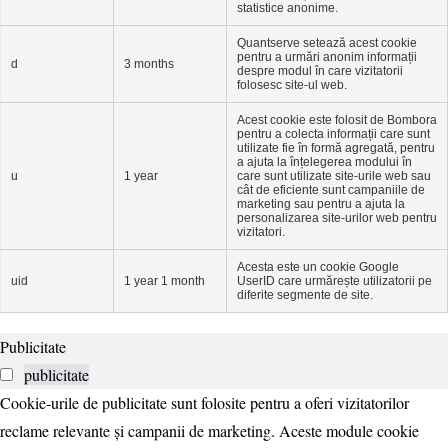
statistice anonime.
Quantserve setează acest cookie
pentru a urmări anonim informații
d
3 months
despre modul în care vizitatorii
folosesc site-ul web.
Acest cookie este folosit de Bombora
pentru a colecta informații care sunt
utilizate fie în formă agregată, pentru
a ajuta la înțelegerea modului în
u
1 year
care sunt utilizate site-urile web sau
cât de eficiente sunt campaniile de
marketing sau pentru a ajuta la
personalizarea site-urilor web pentru
vizitatori.
Acesta este un cookie Google
uid
1 year 1 month
UserID care urmărește utilizatorii pe
diferite segmente de site.
Publicitate
publicitate
Cookie-urile de publicitate sunt folosite pentru a oferi vizitatorilor
reclame relevante și campanii de marketing. Aceste module cookie