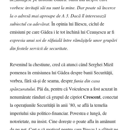
vorbesc invitații săi nu sunt la mine. Dar poate să încerce
la o adresă mai aproape de A 3. Dacă îl interesează
subiectul cu adevărat
. În opinia lui Iliescu, ciclul de
emisiuni pe care Gâdea i le tot închină lui Ceauşescu ar fi
expresia unui soi de răfuială între rămășițele unor grupări
din fostele servicii de securitate.
Revenind la chestiune, cred că atunci când Serghei Mizil
pomenea în emisiunea lui Gâdea despre banii Securităţii,
vorbea, fără să-şi de seama, despre
funia din casa
spânzuratului
. Păi da, pentru că Voiculescu a fost acuzat în
Crescent
nenumărate rânduri că grupul de cipriot
, conectat
la operaţiunile Securităţii în anii ’80, se află la temelia
imperiului său politico-financiar. Povestea e lungă, de
notorietate, nu insist. Cine doreşte o poate afla în amănunt
de pe net. Cert e că motivul pentru care Iliescu l-a sfătuit pe