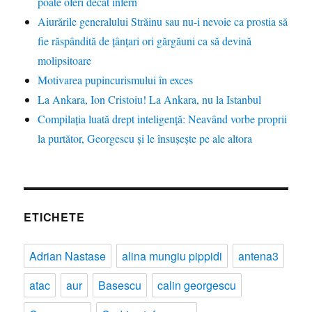
poate oferi decât infern
Aiurările generalului Străinu sau nu-i nevoie ca prostia să
fie răspândită de țânțari ori gărgăuni ca să devină
molipsitoare
Motivarea pupincurismului în exces
La Ankara, Ion Cristoiu! La Ankara, nu la Istanbul
Compilația luată drept inteligență: Neavând vorbe proprii
la purtător, Georgescu și le însușește pe ale altora
ETICHETE
Adrian Nastase
alina mungiu pippidi
antena3
atac
aur
Basescu
calin georgescu