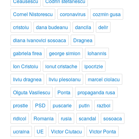
Ceausescu
Codrin stefanescu
Cornel Nistorescu
coronavirus
cozmin gusa
cristoiu
dana budeanu
dancila
delir
diana ivanovici sosoaca
Dragnea
gabriela firea
george simion
Iohannis
Ion Cristoiu
ionut cristache
ipocrizie
liviu dragnea
liviu plesoianu
marcel ciolacu
Olguta Vasilescu
Ponta
propaganda rusa
prostie
PSD
puscarie
putin
razboi
ridicol
Romania
rusia
scandal
sosoaca
ucraina
UE
Victor Ciutacu
Victor Ponta