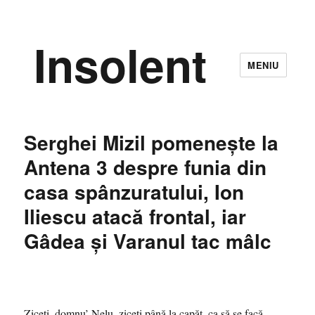
Insolent
MENIU
Serghei Mizil pomeneşte la
Antena 3 despre funia din
casa spânzuratului, Ion
Iliescu atacă frontal, iar
Gâdea şi Varanul tac mâlc
Ziceţi, domnu’ Nelu, ziceţi până la capăt, ca să se facă