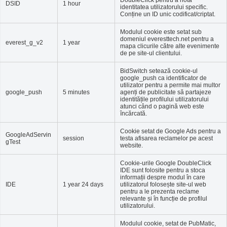
DSID
1 hour
identitatea utilizatorului specific.
Conține un ID unic codificat/criptat.
Modulul cookie este setat sub
domeniul everesttech.net pentru a
everest_g_v2
1 year
mapa clicurile către alte evenimente
de pe site-ul clientului.
BidSwitch setează cookie-ul
google_push ca identificator de
utilizator pentru a permite mai multor
google_push
5 minutes
agenți de publicitate să partajeze
identitățile profilului utilizatorului
atunci când o pagină web este
încărcată.
Cookie setat de Google Ads pentru a
GoogleAdServin
session
testa afisarea reclamelor pe acest
gTest
website.
Cookie-urile Google DoubleClick
IDE sunt folosite pentru a stoca
informații despre modul în care
IDE
1 year 24 days
utilizatorul folosește site-ul web
pentru a le prezenta reclame
relevante și în funcție de profilul
utilizatorului.
Modulul cookie, setat de PubMatic,