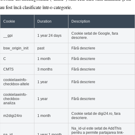
au fost încă clasificate într-o categorie.
Cookie
Duration
Description
Cookie setat de Google, fara
__gpi
1 year 24 days
descriere.
bsw_origin_init
past
Fără descriere
C
1 month
Fără descriere
CMTS
3 months
Fără descriere
cookielawinfo-
1 year
Fără descriere
checkbox-altele
cookielawinfo-
checkbox-
1 year
Fără descriere
analiza
Cookie setat de digi24.ro, fara
m2digi24ro
1 month
descriere.
Na_id-ul este setat de AddThis
pentru a permite partajarea link-
na_id
1 year 1 month