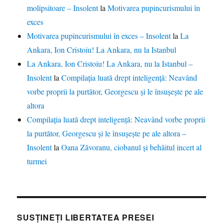
molipsitoare – Insolent
la
Motivarea pupincurismului în
exces
Motivarea pupincurismului în exces – Insolent
la
La
Ankara, Ion Cristoiu! La Ankara, nu la Istanbul
La Ankara, Ion Cristoiu! La Ankara, nu la Istanbul –
Insolent
la
Compilația luată drept inteligență: Neavând
vorbe proprii la purtător, Georgescu și le însușește pe ale
altora
Compilația luată drept inteligență: Neavând vorbe proprii
la purtător, Georgescu și le însușește pe ale altora –
Insolent
la
Oana Zăvoranu, ciobanul și behăitul incert al
turmei
SUSȚINEȚI LIBERTATEA PRESEI