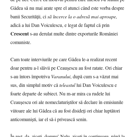
Gâdea să nu mai arate spre el atunci când este vorba despre
banii Securităţii, ci
să încerce la o adresă mai aproape,
adică a lui Dan Voiculescu, e legat de faptul că prin
Crescent
s-au derulat multe dintre exporturile României
comuniste.
Cam toate interviurile pe care Gâdea le-a realizat recent
doar pentru a-l slăvii pe Ceauşescu au fost ratate. Ori chiar
s-au întors împotriva
Varanului
, după cum s-a văzut mai
sus, din simplul motiv că
teleastul
lui Dan Voiculescu e
foarte departe de subiect. Nu m-ar mira ca rudele lui
Ceauşescu ori ale nomeclaturiştilor să declare în emisiunile
viitoare ale lui Gâdea că au fost disideţi ori chiar luptători
anticomunişti, iar el să-i privească senin.
În rest, da, ziceţi, domnu’ Nelu, ziceţi în continuare, până la