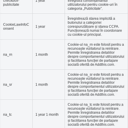
checkbox-
1 year
înregistra consimțământul
publicitate
utilizatorului pentru cookie-uri în
categoria „Publicitate”.
Înregistrează starea implicită a
butonului a categoriei
CookieLawInfoC
1 year
corespunzătoare și starea CCPA.
onsent
Funcționează numai în coordonare
cu cookie-ul principal.
Cookie-ul na_rn este folosit pentru a
recunoaște vizitatorul la reintrare.
Permite înregistrarea detaliilor
na_rn
1 month
despre comportamentul utilizatorului
și facilitarea funcției de partajare
socială oferită de Addthis.com.
Cookie-ul na_sr este folosit pentru a
recunoaște vizitatorul la reintrare.
Permite înregistrarea detaliilor
na_sr
1 month
despre comportamentul utilizatorului
și facilitarea funcției de partajare
socială oferită de Addthis.com.
Cookie-ul na_tc este folosit pentru a
recunoaște vizitatorul la reintrare.
Permite înregistrarea detaliilor
na_tc
1 year 1 month
despre comportamentul utilizatorului
și facilitarea funcției de partajare
socială oferită de Addthis.com.