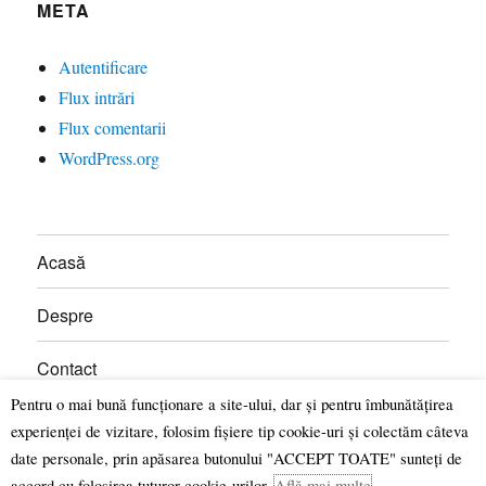
META
Autentificare
Flux intrări
Flux comentarii
WordPress.org
Acasă
Despre
Contact
Pentru o mai bună funcționare a site-ului, dar și pentru îmbunătățirea
Donații
experienței de vizitare, folosim fișiere tip cookie-uri și colectăm câteva
date personale, prin apăsarea butonului "ACCEPT TOATE" sunteți de
accord cu folosirea tuturor cookie-urilor.
Află mai multe