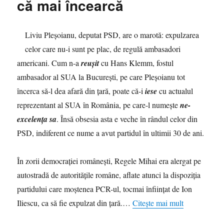
că mai încearcă
Liviu Pleşoianu, deputat PSD, are o marotă: expulzarea
celor care nu-i sunt pe plac, de regulă ambasadori
americani. Cum n-a
reuşit
cu Hans Klemm, fostul
ambasador al SUA la Bucureşti, pe care Pleşoianu tot
încerca să-l dea afară din ţară, poate că-i
iese
cu actualul
reprezentant al SUA în România, pe care-l numeşte
ne-
excelența sa
. Însă obsesia asta e veche în rândul celor din
PSD, indiferent ce nume a avut partidul în ultimii 30 de ani.
În zorii democraţiei româneşti, Regele Mihai era alergat pe
autostradă de autorităţile române, aflate atunci la dispoziţia
partidului care moştenea PCR-ul, tocmai înfiinţat de Ion
Iliescu, ca să fie expulzat din ţară.…
Citește mai mult