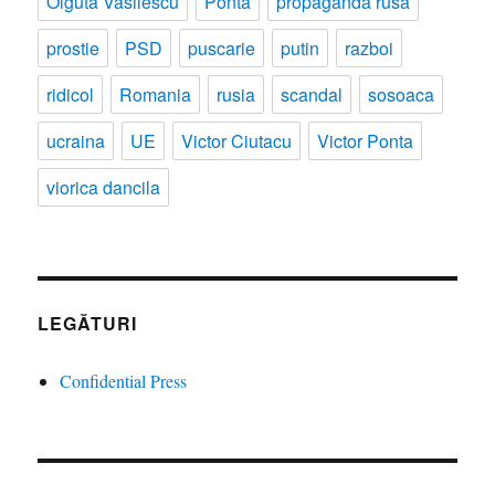
Olguta Vasilescu
Ponta
propaganda rusa
prostie
PSD
puscarie
putin
razboi
ridicol
Romania
rusia
scandal
sosoaca
ucraina
UE
Victor Ciutacu
Victor Ponta
viorica dancila
LEGĂTURI
Confidential Press