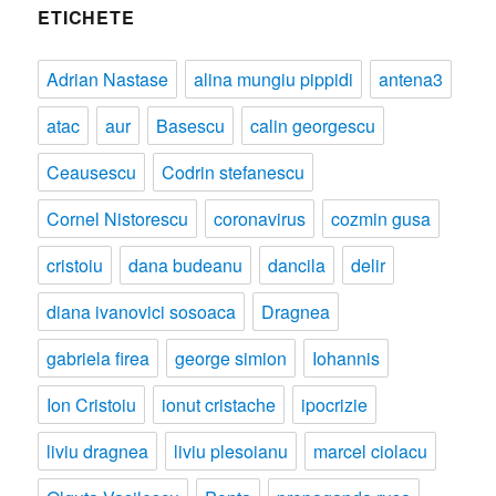
ETICHETE
Adrian Nastase
alina mungiu pippidi
antena3
atac
aur
Basescu
calin georgescu
Ceausescu
Codrin stefanescu
Cornel Nistorescu
coronavirus
cozmin gusa
cristoiu
dana budeanu
dancila
delir
diana ivanovici sosoaca
Dragnea
gabriela firea
george simion
Iohannis
Ion Cristoiu
ionut cristache
ipocrizie
liviu dragnea
liviu plesoianu
marcel ciolacu