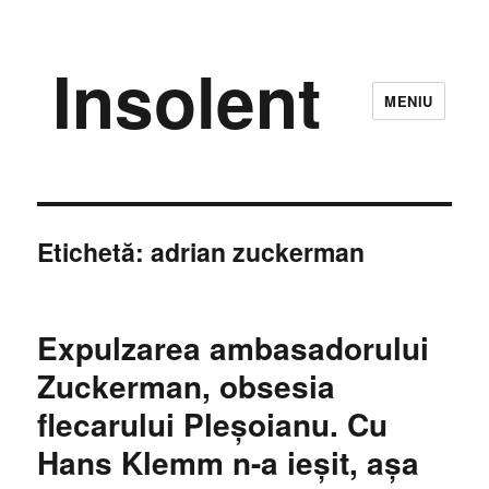
Insolent
MENIU
Etichetă:
adrian zuckerman
Expulzarea ambasadorului
Zuckerman, obsesia
flecarului Pleşoianu. Cu
Hans Klemm n-a ieşit, aşa