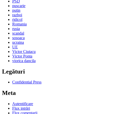
PSD
puscarie
putin
razboi
ridicol
Romania
rusia
scandal
sosoaca
ucraina
UE
Victor Ciutacu
Victor Ponta
viorica dancila
Legături
Confidential Press
Meta
Autentificare
Flux intrări
Flux comentarii