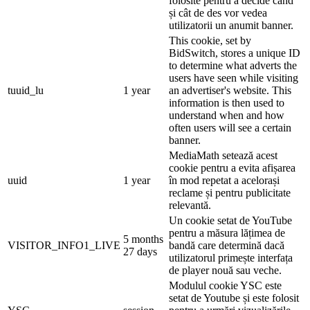
folosite pentru a decide când
și cât de des vor vedea
utilizatorii un anumit banner.
This cookie, set by
BidSwitch, stores a unique ID
to determine what adverts the
users have seen while visiting
tuuid_lu
1 year
an advertiser's website. This
information is then used to
understand when and how
often users will see a certain
banner.
MediaMath setează acest
cookie pentru a evita afișarea
uuid
1 year
în mod repetat a acelorași
reclame și pentru publicitate
relevantă.
Un cookie setat de YouTube
pentru a măsura lățimea de
5 months
VISITOR_INFO1_LIVE
bandă care determină dacă
27 days
utilizatorul primește interfața
de player nouă sau veche.
Modulul cookie YSC este
setat de Youtube și este folosit