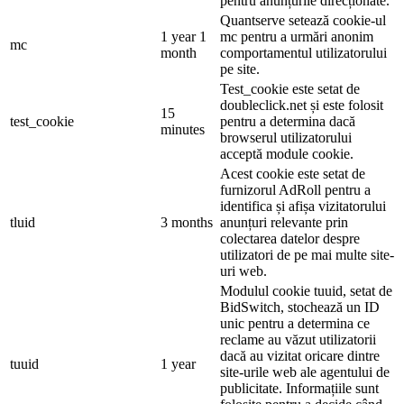
pentru anunțurile direcționate.
Quantserve setează cookie-ul
1 year 1
mc pentru a urmări anonim
mc
month
comportamentul utilizatorului
pe site.
Test_cookie este setat de
doubleclick.net și este folosit
15
test_cookie
pentru a determina dacă
minutes
browserul utilizatorului
acceptă module cookie.
Acest cookie este setat de
furnizorul AdRoll pentru a
identifica și afișa vizitatorului
tluid
3 months
anunțuri relevante prin
colectarea datelor despre
utilizatori de pe mai multe site-
uri web.
Modulul cookie tuuid, setat de
BidSwitch, stochează un ID
unic pentru a determina ce
reclame au văzut utilizatorii
dacă au vizitat oricare dintre
tuuid
1 year
site-urile web ale agentului de
publicitate. Informațiile sunt