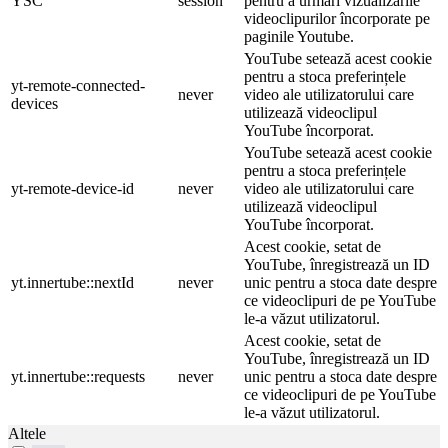
YSC
session
pentru a urmări vizualizările
videoclipurilor încorporate pe
paginile Youtube.
YouTube setează acest cookie
pentru a stoca preferințele
yt-remote-connected-
never
video ale utilizatorului care
devices
utilizează videoclipul
YouTube încorporat.
YouTube setează acest cookie
pentru a stoca preferințele
yt-remote-device-id
never
video ale utilizatorului care
utilizează videoclipul
YouTube încorporat.
Acest cookie, setat de
YouTube, înregistrează un ID
yt.innertube::nextId
never
unic pentru a stoca date despre
ce videoclipuri de pe YouTube
le-a văzut utilizatorul.
Acest cookie, setat de
YouTube, înregistrează un ID
yt.innertube::requests
never
unic pentru a stoca date despre
ce videoclipuri de pe YouTube
le-a văzut utilizatorul.
Altele