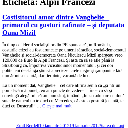
Etichetă:
Alpii Francezi
Costisitorul amor dintre Vanghelie –
primarul cu gusturi rafinate – şi deputata
Oana Mizil
În timp ce liderul socialiştilor din PE spunea că, în România,
costurile crizei au fost aruncate pe umerii săracilor, social-democratul
Vanghelie şi social-democrata Oana Niculescu Mizil spărgeau vreo
120.000 de Euro în Alpii Francezi. Şi asta ca să se afle până la
Strasbourg că, împotriva vicisitudinilor momentului, şi cei doi
politicieni de stânga ştiu să aprecieze icrele negre şi şampaniile fără
număr într-o scurtă, dar fierbinte, vacanţă de lux.
La un moment dat, Vanghelie – cel care afirmă senin că „şi-ntr-un
pom dacă mă puneţi, eu am puncte de vedere” – încerca să-şi
convingă alegătorii că are bun simţ, tunând: „Într-o adunare cu două
sute de oameni nu te duci cu Mercedes, că este o postură jenantă, te
duci cu Dusterul!”.…
Citește mai mult
Autor
Publicat
Categorii
pe
Emil Berdeli
19 ianuarie 2012
19 ianuarie 2012
Starea de fapt