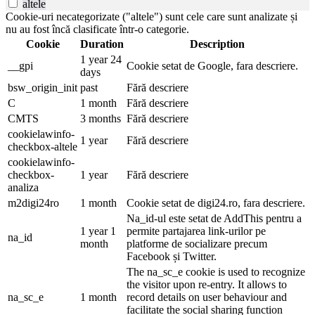
altele
Cookie-uri necategorizate ("altele") sunt cele care sunt analizate și
nu au fost încă clasificate într-o categorie.
Cookie
Duration
Description
1 year 24
__gpi
Cookie setat de Google, fara descriere.
days
bsw_origin_init
past
Fără descriere
C
1 month
Fără descriere
CMTS
3 months
Fără descriere
cookielawinfo-
1 year
Fără descriere
checkbox-altele
cookielawinfo-
checkbox-
1 year
Fără descriere
analiza
m2digi24ro
1 month
Cookie setat de digi24.ro, fara descriere.
Na_id-ul este setat de AddThis pentru a
1 year 1
permite partajarea link-urilor pe
na_id
month
platforme de socializare precum
Facebook și Twitter.
The na_sc_e cookie is used to recognize
the visitor upon re-entry. It allows to
na_sc_e
1 month
record details on user behaviour and
facilitate the social sharing function