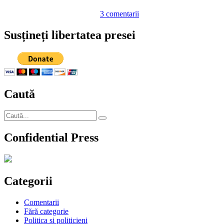
la
3 comentarii
Costisitorul
amor
Susțineți libertatea presei
dintre
Vanghelie
–
primarul
cu
gusturi
Caută
rafinate
–
şi
Caută
deputata
Căutare
după:
Oana
Confidential Press
Mizil
Categorii
Comentarii
Fără categorie
Politica si politicieni