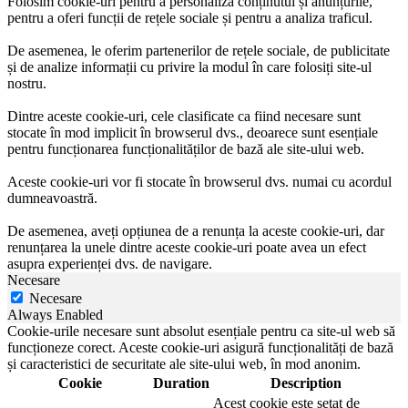
Folosim cookie-uri pentru a personaliza conținutul și anunțurile,
pentru a oferi funcții de rețele sociale și pentru a analiza traficul.
De asemenea, le oferim partenerilor de rețele sociale, de publicitate
și de analize informații cu privire la modul în care folosiți site-ul
nostru.
Dintre aceste cookie-uri, cele clasificate ca fiind necesare sunt
stocate în mod implicit în browserul dvs., deoarece sunt esențiale
pentru funcționarea funcționalităților de bază ale site-ului web.
Aceste cookie-uri vor fi stocate în browserul dvs. numai cu acordul
dumneavoastră.
De asemenea, aveți opțiunea de a renunța la aceste cookie-uri, dar
renunțarea la unele dintre aceste cookie-uri poate avea un efect
asupra experienței dvs. de navigare.
Necesare
Necesare
Always Enabled
Cookie-urile necesare sunt absolut esențiale pentru ca site-ul web să
funcționeze corect. Aceste cookie-uri asigură funcționalități de bază
și caracteristici de securitate ale site-ului web, în mod anonim.
Cookie
Duration
Description
Acest cookie este setat de