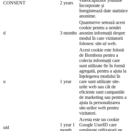
videoclipurilor youtube
CONSENT
2 years
încorporate și
înregistrează date statistice
anonime.
Quantserve setează acest
cookie pentru a urmări
d
3 months
anonim informații despre
modul în care vizitatorii
folosesc site-ul web.
Acest cookie este folosit
de Bombora pentru a
colecta informații care
sunt utilizate fie în formă
agregată, pentru a ajuta la
înțelegerea modului în
u
1 year
care sunt utilizate site-
urile web sau cât de
eficiente sunt campaniile
de marketing sau pentru a
ajuta la personalizarea
site-urilor web pentru
vizitatori.
Acesta este un cookie
1 year 1
Google UserID care
uid
month
urmărește utilizatorii pe