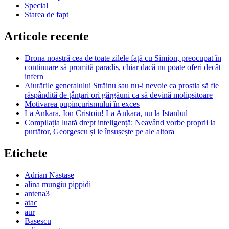
Special
Starea de fapt
Articole recente
Drona noastră cea de toate zilele față cu Simion, preocupat în
continuare să promită paradis, chiar dacă nu poate oferi decât
infern
Aiurările generalului Străinu sau nu-i nevoie ca prostia să fie
răspândită de țânțari ori gărgăuni ca să devină molipsitoare
Motivarea pupincurismului în exces
La Ankara, Ion Cristoiu! La Ankara, nu la Istanbul
Compilația luată drept inteligență: Neavând vorbe proprii la
purtător, Georgescu și le însușește pe ale altora
Etichete
Adrian Nastase
alina mungiu pippidi
antena3
atac
aur
Basescu