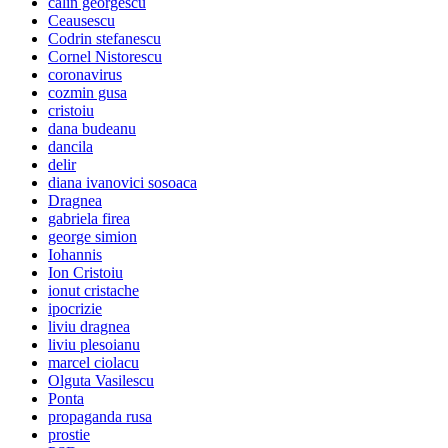
calin georgescu
Ceausescu
Codrin stefanescu
Cornel Nistorescu
coronavirus
cozmin gusa
cristoiu
dana budeanu
dancila
delir
diana ivanovici sosoaca
Dragnea
gabriela firea
george simion
Iohannis
Ion Cristoiu
ionut cristache
ipocrizie
liviu dragnea
liviu plesoianu
marcel ciolacu
Olguta Vasilescu
Ponta
propaganda rusa
prostie