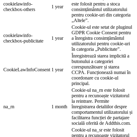
cookielawinfo-
este folosit pentru a stoca
1 year
checkbox-others
consimțământul utilizatorului
pentru cookie-uri din categoria
„Altele”.
Cookie-ul este setat de pluginul
GDPR Cookie Consent pentru
cookielawinfo-
1 year
a înregistra consimțământul
checkbox-publicitate
utilizatorului pentru cookie-uri
în categoria „Publicitate”.
Înregistrează starea implicită a
butonului a categoriei
corespunzătoare și starea
CookieLawInfoConsent
1 year
CCPA. Funcționează numai în
coordonare cu cookie-ul
principal.
Cookie-ul na_rn este folosit
pentru a recunoaște vizitatorul
la reintrare. Permite
na_rn
1 month
înregistrarea detaliilor despre
comportamentul utilizatorului și
facilitarea funcției de partajare
socială oferită de Addthis.com.
Cookie-ul na_sr este folosit
pentru a recunoaște vizitatorul