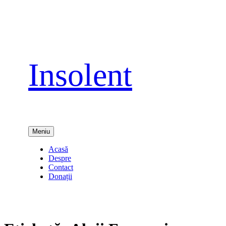
Sari
la
conținut
Insolent
Meniu
Acasă
Despre
Contact
Donații