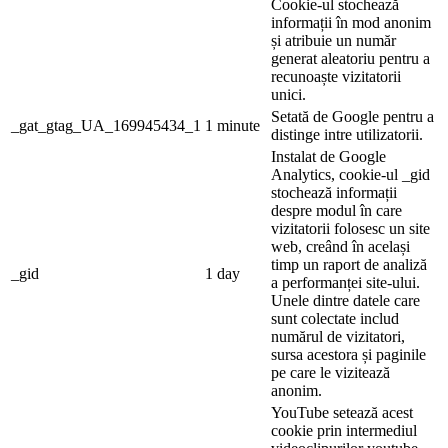
Cookie-ul stochează
informații în mod anonim
și atribuie un număr
generat aleatoriu pentru a
recunoaște vizitatorii
unici.
Setată de Google pentru a
_gat_gtag_UA_169945434_1
1 minute
distinge intre utilizatorii.
Instalat de Google
Analytics, cookie-ul _gid
stochează informații
despre modul în care
vizitatorii folosesc un site
web, creând în același
timp un raport de analiză
_gid
1 day
a performanței site-ului.
Unele dintre datele care
sunt colectate includ
numărul de vizitatori,
sursa acestora și paginile
pe care le vizitează
anonim.
YouTube setează acest
cookie prin intermediul