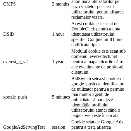
anonimă a utilizatorilor pe
CMPS
3 months
baza vizitelor pe site-ul
utilizatorului, pentru afișarea
reclamelor vizate.
Acest cookie este setat de
DoubleClick pentru a nota
DSID
1 hour
identitatea utilizatorului
specific. Conține un ID unic
codificat/criptat.
Modulul cookie este setat sub
domeniul everesttech.net
everest_g_v2
1 year
pentru a mapa clicurile către
alte evenimente de pe site-ul
clientului.
BidSwitch setează cookie-ul
google_push ca identificator
de utilizator pentru a permite
mai multor agenți de
google_push
5 minutes
publicitate să partajeze
identitățile profilului
utilizatorului atunci când o
pagină web este încărcată.
Cookie setat de Google Ads
GoogleAdServingTest
session
pentru a testa afisarea