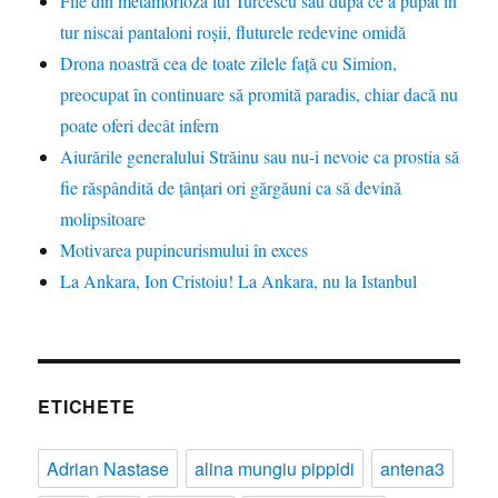
File din metamorfoza lui Turcescu sau după ce a pupat în
tur niscai pantaloni roșii, fluturele redevine omidă
Drona noastră cea de toate zilele față cu Simion,
preocupat în continuare să promită paradis, chiar dacă nu
poate oferi decât infern
Aiurările generalului Străinu sau nu-i nevoie ca prostia să
fie răspândită de țânțari ori gărgăuni ca să devină
molipsitoare
Motivarea pupincurismului în exces
La Ankara, Ion Cristoiu! La Ankara, nu la Istanbul
ETICHETE
Adrian Nastase
alina mungiu pippidi
antena3