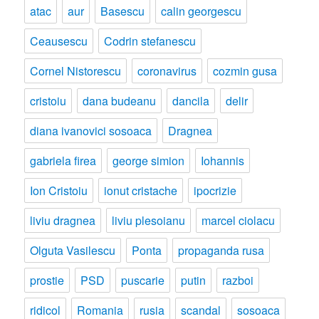
atac
aur
Basescu
calin georgescu
Ceausescu
Codrin stefanescu
Cornel Nistorescu
coronavirus
cozmin gusa
cristoiu
dana budeanu
dancila
delir
diana ivanovici sosoaca
Dragnea
gabriela firea
george simion
Iohannis
Ion Cristoiu
ionut cristache
ipocrizie
liviu dragnea
liviu plesoianu
marcel ciolacu
Olguta Vasilescu
Ponta
propaganda rusa
prostie
PSD
puscarie
putin
razboi
ridicol
Romania
rusia
scandal
sosoaca