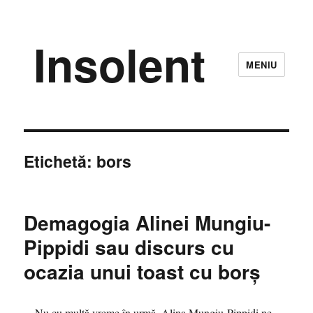
Insolent
MENIU
Etichetă:
bors
Demagogia Alinei Mungiu-
Pippidi sau discurs cu
ocazia unui toast cu borş
Nu cu multă vreme în urmă, Alina Mungiu-Pippidi ne