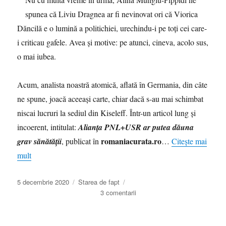
spunea că Liviu Dragnea ar fi nevinovat ori că Viorica
Dăncilă e o lumină a politichiei, urechindu-i pe toţi cei care-
i criticau gafele. Avea şi motive: pe atunci, cineva, acolo sus,
o mai iubea.
Acum, analista noastră atomică, aflată în Germania, din câte
ne spune, joacă aceeaşi carte, chiar dacă s-au mai schimbat
niscai lucruri la sediul din Kiseleff. Într-un articol lung şi
incoerent, intitulat:
Alianța PNL+USR ar putea dăuna
romaniacurata.ro
grav sănătății
, publicat în
…
Citește mai
mult
Publicat
Categorii
5 decembrie 2020
Starea de fapt
pe
la
3 comentarii
Demagogia
Alinei
Mungiu-