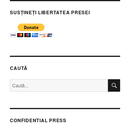
Pippidi
sau
SUSȚINEȚI LIBERTATEA PRESEI
discurs
cu
ocazia
unui
toast
cu
borş
CAUTĂ
CĂ
Caută
după:
CONFIDENTIAL PRESS