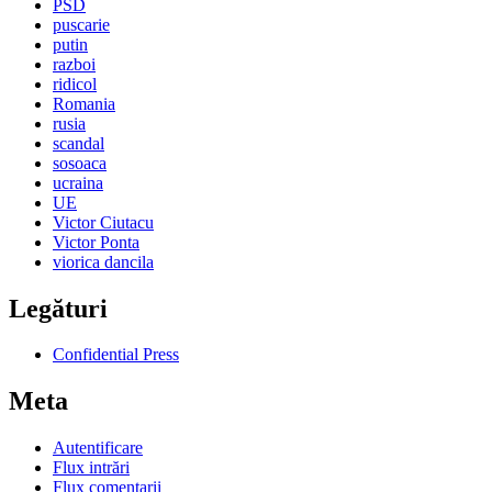
PSD
puscarie
putin
razboi
ridicol
Romania
rusia
scandal
sosoaca
ucraina
UE
Victor Ciutacu
Victor Ponta
viorica dancila
Legături
Confidential Press
Meta
Autentificare
Flux intrări
Flux comentarii