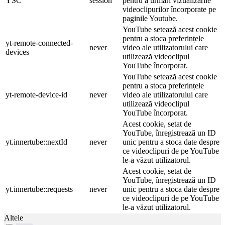
YSC
session
pentru a urmări vizualizările
videoclipurilor încorporate pe
paginile Youtube.
YouTube setează acest cookie
pentru a stoca preferințele
yt-remote-connected-
never
video ale utilizatorului care
devices
utilizează videoclipul
YouTube încorporat.
YouTube setează acest cookie
pentru a stoca preferințele
yt-remote-device-id
never
video ale utilizatorului care
utilizează videoclipul
YouTube încorporat.
Acest cookie, setat de
YouTube, înregistrează un ID
yt.innertube::nextId
never
unic pentru a stoca date despre
ce videoclipuri de pe YouTube
le-a văzut utilizatorul.
Acest cookie, setat de
YouTube, înregistrează un ID
yt.innertube::requests
never
unic pentru a stoca date despre
ce videoclipuri de pe YouTube
le-a văzut utilizatorul.
Altele