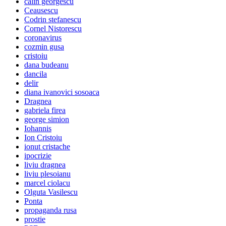
calin georgescu
Ceausescu
Codrin stefanescu
Cornel Nistorescu
coronavirus
cozmin gusa
cristoiu
dana budeanu
dancila
delir
diana ivanovici sosoaca
Dragnea
gabriela firea
george simion
Iohannis
Ion Cristoiu
ionut cristache
ipocrizie
liviu dragnea
liviu plesoianu
marcel ciolacu
Olguta Vasilescu
Ponta
propaganda rusa
prostie