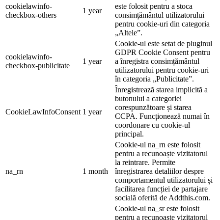
cookielawinfo-
este folosit pentru a stoca
1 year
checkbox-others
consimțământul utilizatorului
pentru cookie-uri din categoria
„Altele”.
Cookie-ul este setat de pluginul
GDPR Cookie Consent pentru
cookielawinfo-
1 year
a înregistra consimțământul
checkbox-publicitate
utilizatorului pentru cookie-uri
în categoria „Publicitate”.
Înregistrează starea implicită a
butonului a categoriei
corespunzătoare și starea
CookieLawInfoConsent
1 year
CCPA. Funcționează numai în
coordonare cu cookie-ul
principal.
Cookie-ul na_rn este folosit
pentru a recunoaște vizitatorul
la reintrare. Permite
na_rn
1 month
înregistrarea detaliilor despre
comportamentul utilizatorului și
facilitarea funcției de partajare
socială oferită de Addthis.com.
Cookie-ul na_sr este folosit
pentru a recunoaște vizitatorul