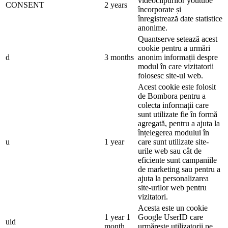
videoclipurilor youtube
CONSENT
2 years
încorporate și
înregistrează date statistice
anonime.
Quantserve setează acest
cookie pentru a urmări
d
3 months
anonim informații despre
modul în care vizitatorii
folosesc site-ul web.
Acest cookie este folosit
de Bombora pentru a
colecta informații care
sunt utilizate fie în formă
agregată, pentru a ajuta la
înțelegerea modului în
u
1 year
care sunt utilizate site-
urile web sau cât de
eficiente sunt campaniile
de marketing sau pentru a
ajuta la personalizarea
site-urilor web pentru
vizitatori.
Acesta este un cookie
1 year 1
Google UserID care
uid
month
urmărește utilizatorii pe