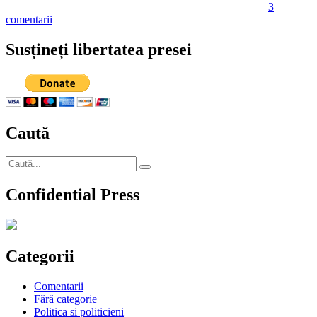
3
la
comentarii
Ion
Cristoiu
Susțineți libertatea presei
şi
globul
de
cristal
rostogolit
în
Caută
ireal
sau
cum
Caută
se
Căutare
după:
escaladează
Confidential Press
culmile
absurdului
Categorii
Comentarii
Fără categorie
Politica si politicieni