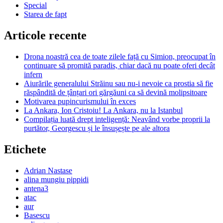
Special
Starea de fapt
Articole recente
Drona noastră cea de toate zilele față cu Simion, preocupat în
continuare să promită paradis, chiar dacă nu poate oferi decât
infern
Aiurările generalului Străinu sau nu-i nevoie ca prostia să fie
răspândită de țânțari ori gărgăuni ca să devină molipsitoare
Motivarea pupincurismului în exces
La Ankara, Ion Cristoiu! La Ankara, nu la Istanbul
Compilația luată drept inteligență: Neavând vorbe proprii la
purtător, Georgescu și le însușește pe ale altora
Etichete
Adrian Nastase
alina mungiu pippidi
antena3
atac
aur
Basescu