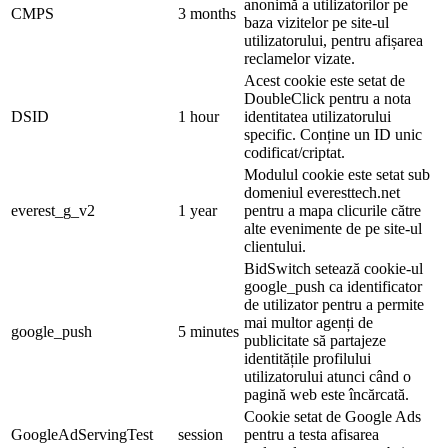
anonimă a utilizatorilor pe
CMPS
3 months
baza vizitelor pe site-ul
utilizatorului, pentru afișarea
reclamelor vizate.
Acest cookie este setat de
DoubleClick pentru a nota
DSID
1 hour
identitatea utilizatorului
specific. Conține un ID unic
codificat/criptat.
Modulul cookie este setat sub
domeniul everesttech.net
everest_g_v2
1 year
pentru a mapa clicurile către
alte evenimente de pe site-ul
clientului.
BidSwitch setează cookie-ul
google_push ca identificator
de utilizator pentru a permite
mai multor agenți de
google_push
5 minutes
publicitate să partajeze
identitățile profilului
utilizatorului atunci când o
pagină web este încărcată.
Cookie setat de Google Ads
GoogleAdServingTest
session
pentru a testa afisarea