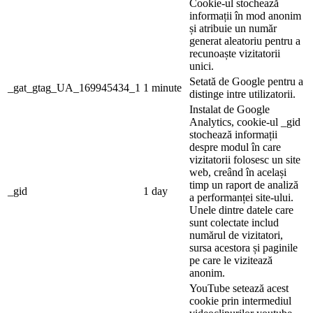
Cookie-ul stochează
informații în mod anonim
și atribuie un număr
generat aleatoriu pentru a
recunoaște vizitatorii
unici.
Setată de Google pentru a
_gat_gtag_UA_169945434_1
1 minute
distinge intre utilizatorii.
Instalat de Google
Analytics, cookie-ul _gid
stochează informații
despre modul în care
vizitatorii folosesc un site
web, creând în același
timp un raport de analiză
_gid
1 day
a performanței site-ului.
Unele dintre datele care
sunt colectate includ
numărul de vizitatori,
sursa acestora și paginile
pe care le vizitează
anonim.
YouTube setează acest
cookie prin intermediul