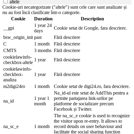
altele
Cookie-uri necategorizate ("altele") sunt cele care sunt analizate și
nu au fost încă clasificate într-o categorie.
Cookie
Duration
Description
1 year 24
__gpi
Cookie setat de Google, fara descriere.
days
bsw_origin_init
past
Fără descriere
C
1 month
Fără descriere
CMTS
3 months
Fără descriere
cookielawinfo-
1 year
Fără descriere
checkbox-altele
cookielawinfo-
checkbox-
1 year
Fără descriere
analiza
m2digi24ro
1 month
Cookie setat de digi24.ro, fara descriere.
Na_id-ul este setat de AddThis pentru a
1 year 1
permite partajarea link-urilor pe
na_id
month
platforme de socializare precum
Facebook și Twitter.
The na_sc_e cookie is used to recognize
the visitor upon re-entry. It allows to
na_sc_e
1 month
record details on user behaviour and
facilitate the social sharing function