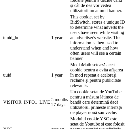
folosite pentru a decide când
și cât de des vor vedea
utilizatorii un anumit banner.
This cookie, set by
BidSwitch, stores a unique ID
to determine what adverts the
users have seen while visiting
tuuid_lu
1 year
an advertiser's website. This
information is then used to
understand when and how
often users will see a certain
banner.
MediaMath setează acest
cookie pentru a evita afișarea
uuid
1 year
în mod repetat a acelorași
reclame și pentru publicitate
relevantă.
Un cookie setat de YouTube
pentru a măsura lățimea de
5 months
VISITOR_INFO1_LIVE
bandă care determină dacă
27 days
utilizatorul primește interfața
de player nouă sau veche.
Modulul cookie YSC este
setat de Youtube și este folosit