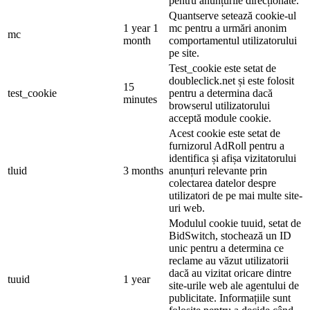
pentru anunțurile direcționate.
Quantserve setează cookie-ul
1 year 1
mc pentru a urmări anonim
mc
month
comportamentul utilizatorului
pe site.
Test_cookie este setat de
doubleclick.net și este folosit
15
test_cookie
pentru a determina dacă
minutes
browserul utilizatorului
acceptă module cookie.
Acest cookie este setat de
furnizorul AdRoll pentru a
identifica și afișa vizitatorului
tluid
3 months
anunțuri relevante prin
colectarea datelor despre
utilizatori de pe mai multe site-
uri web.
Modulul cookie tuuid, setat de
BidSwitch, stochează un ID
unic pentru a determina ce
reclame au văzut utilizatorii
dacă au vizitat oricare dintre
tuuid
1 year
site-urile web ale agentului de
publicitate. Informațiile sunt