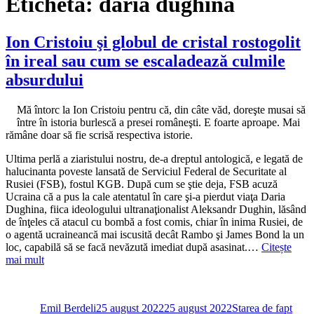
Etichetă:
daria dughina
Ion Cristoiu şi globul de cristal rostogolit
în ireal sau cum se escaladează culmile
absurdului
Mă întorc la Ion Cristoiu pentru că, din câte văd, doreşte musai să
între în istoria burlescă a presei româneşti. E foarte aproape. Mai
rămâne doar să fie scrisă respectiva istorie.
Ultima perlă a ziaristului nostru, de-a dreptul antologică, e legată de
halucinanta poveste lansată de Serviciul Federal de Securitate al
Rusiei (FSB), fostul KGB. După cum se ştie deja, FSB acuză
Ucraina că a pus la cale atentatul în care şi-a pierdut viaţa Daria
Dughina, fiica ideologului ultranaţionalist Aleksandr Dughin, lăsând
de înţeles că atacul cu bombă a fost comis, chiar în inima Rusiei, de
o agentă ucraineancă mai iscusită decât Rambo şi James Bond la un
loc, capabilă să se facă nevăzută imediat după asasinat.…
Citește
mai mult
Autor
Publicat
Categorii
pe
Emil Berdeli
25 august 2022
25 august 2022
Starea de fapt