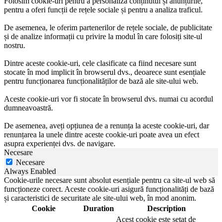
Folosim cookie-uri pentru a personaliza conținutul și anunțurile,
pentru a oferi funcții de rețele sociale și pentru a analiza traficul.
De asemenea, le oferim partenerilor de rețele sociale, de publicitate
și de analize informații cu privire la modul în care folosiți site-ul
nostru.
Dintre aceste cookie-uri, cele clasificate ca fiind necesare sunt
stocate în mod implicit în browserul dvs., deoarece sunt esențiale
pentru funcționarea funcționalităților de bază ale site-ului web.
Aceste cookie-uri vor fi stocate în browserul dvs. numai cu acordul
dumneavoastră.
De asemenea, aveți opțiunea de a renunța la aceste cookie-uri, dar
renunțarea la unele dintre aceste cookie-uri poate avea un efect
asupra experienței dvs. de navigare.
Necesare
Necesare
Always Enabled
Cookie-urile necesare sunt absolut esențiale pentru ca site-ul web să
funcționeze corect. Aceste cookie-uri asigură funcționalități de bază
și caracteristici de securitate ale site-ului web, în mod anonim.
Cookie
Duration
Description
Acest cookie este setat de