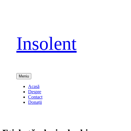
Sari
la
conținut
Insolent
Meniu
Acasă
Despre
Contact
Donații