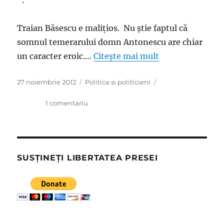
“.
Traian Băsescu e maliţios. Nu ştie faptul că
somnul temerarului domn Antonescu are chiar
un caracter eroic.…
Citește mai mult
Publicat
Categorii
27 noiembrie 2012
Politica si politicieni
pe
la
1 comentariu
De
ce
rămâne
Crin
Antonescu
SUSȚINEȚI LIBERTATEA PRESEI
tot
în
scutecele
politichiei