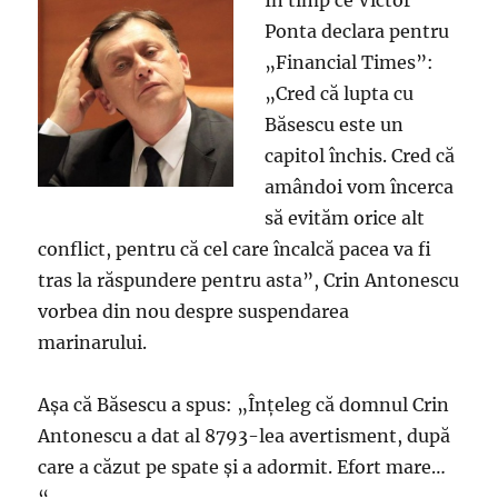
În timp ce Victor
Ponta declara pentru
„Financial Times”:
„Cred că lupta cu
Băsescu este un
capitol închis. Cred că
amândoi vom încerca
să evităm orice alt
conflict, pentru că cel care încalcă pacea va fi
tras la răspundere pentru asta”, Crin Antonescu
vorbea din nou despre suspendarea
marinarului.
Aşa că Băsescu a spus: „Înţeleg că domnul Crin
Antonescu a dat al 8793-lea avertisment, după
care a căzut pe spate şi a adormit. Efort mare…