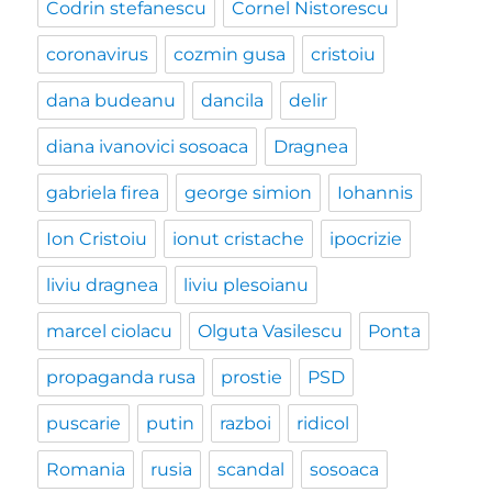
Codrin stefanescu
Cornel Nistorescu
coronavirus
cozmin gusa
cristoiu
dana budeanu
dancila
delir
diana ivanovici sosoaca
Dragnea
gabriela firea
george simion
Iohannis
Ion Cristoiu
ionut cristache
ipocrizie
liviu dragnea
liviu plesoianu
marcel ciolacu
Olguta Vasilescu
Ponta
propaganda rusa
prostie
PSD
puscarie
putin
razboi
ridicol
Romania
rusia
scandal
sosoaca