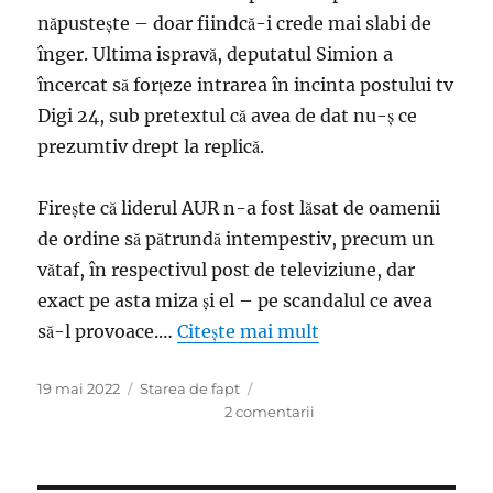
năpusteşte – doar fiindcă-i crede mai slabi de
înger. Ultima ispravă, deputatul Simion a
încercat să forţeze intrarea în incinta postului tv
Digi 24, sub pretextul că avea de dat nu-ş ce
prezumtiv drept la replică.
Fireşte că liderul AUR n-a fost lăsat de oamenii
de ordine să pătrundă intempestiv, precum un
vătaf, în respectivul post de televiziune, dar
exact pe asta miza şi el – pe scandalul ce avea
să-l provoace.…
Citește mai mult
Publicat
Categorii
19 mai 2022
Starea de fapt
pe
la
2 comentarii
Fiasco:
George
Simion