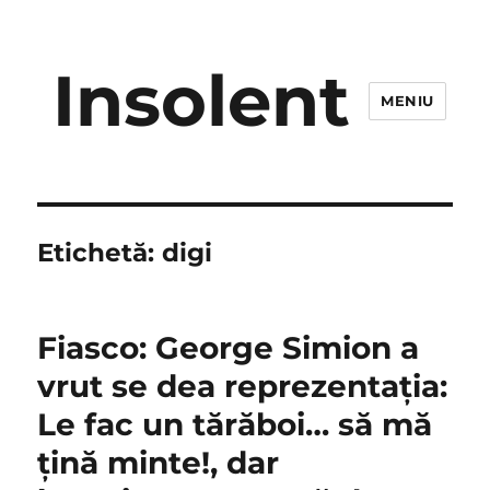
Insolent
MENIU
Etichetă:
digi
Fiasco: George Simion a
vrut se dea reprezentaţia:
Le fac un tărăboi… să mă
țină minte!, dar