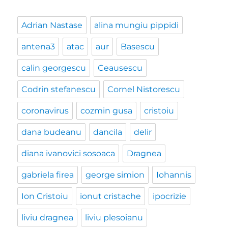
Adrian Nastase
alina mungiu pippidi
antena3
atac
aur
Basescu
calin georgescu
Ceausescu
Codrin stefanescu
Cornel Nistorescu
coronavirus
cozmin gusa
cristoiu
dana budeanu
dancila
delir
diana ivanovici sosoaca
Dragnea
gabriela firea
george simion
Iohannis
Ion Cristoiu
ionut cristache
ipocrizie
liviu dragnea
liviu plesoianu