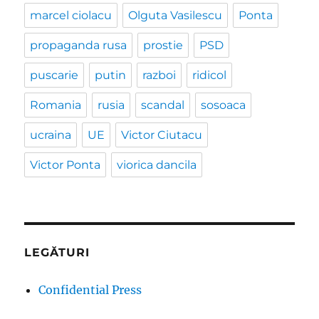
marcel ciolacu
Olguta Vasilescu
Ponta
propaganda rusa
prostie
PSD
puscarie
putin
razboi
ridicol
Romania
rusia
scandal
sosoaca
ucraina
UE
Victor Ciutacu
Victor Ponta
viorica dancila
LEGĂTURI
Confidential Press