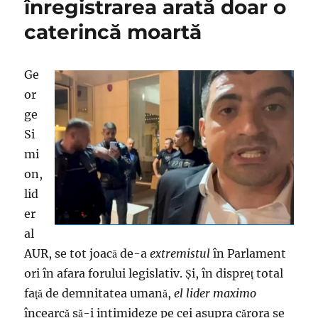
înregistrarea arată doar o
caterincă moartă
Ge
or
ge
Si
mi
on,
lid
er
al
AUR, se tot joacă de-a
extremistul
în Parlament
ori în afara forului legislativ. Şi, în dispreţ total
faţă de demnitatea umană,
el lider maximo
încearcă să-i intimideze pe cei asupra cărora se