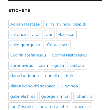
ETICHETE
Adrian Nastase
alina mungiu pippidi
antena3
atac
aur
Basescu
calin georgescu
Ceausescu
Codrin stefanescu
Cornel Nistorescu
coronavirus
cozmin gusa
cristoiu
dana budeanu
dancila
delir
diana ivanovici sosoaca
Dragnea
gabriela firea
george simion
Iohannis
Ion Cristoiu
ionut cristache
ipocrizie