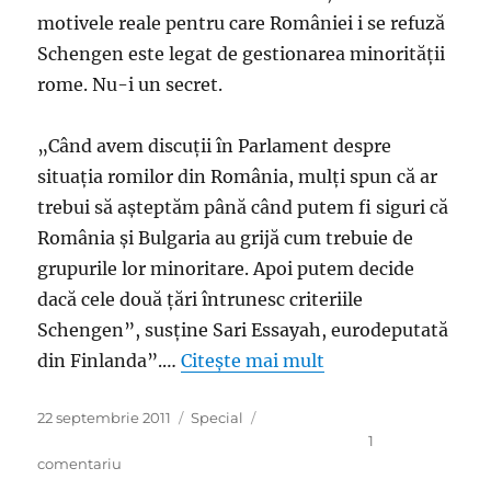
Iohannis.
motivele reale pentru care României i se refuză
În
Schengen este legat de gestionarea minorităţii
rest,
manele
rome. Nu-i un secret.
asurzitoare
cât
„Când avem discuţii în Parlament despre
cuprinde
situaţia romilor din România, mulţi spun că ar
trebui să aşteptăm până când putem fi siguri că
România şi Bulgaria au grijă cum trebuie de
grupurile lor minoritare. Apoi putem decide
dacă cele două ţări întrunesc criteriile
Schengen”, susţine Sari Essayah, eurodeputată
din Finlanda”.…
Citește mai mult
Publicat
Categorii
22 septembrie 2011
Special
pe
1
la
comentariu
„Noi