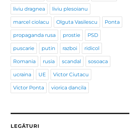
liviu dragnea
liviu plesoianu
marcel ciolacu
Olguta Vasilescu
Ponta
propaganda rusa
prostie
PSD
puscarie
putin
razboi
ridicol
Romania
rusia
scandal
sosoaca
ucraina
UE
Victor Ciutacu
Victor Ponta
viorica dancila
LEGĂTURI