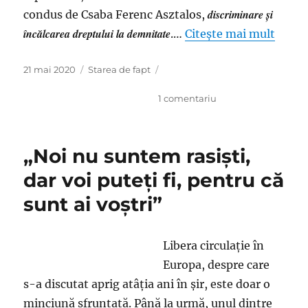
discriminare și
condus de Csaba Ferenc Asztalos,
încălcarea dreptului la demnitate
.…
Citește mai mult
Publicat
Categorii
21 mai 2020
Starea de fapt
pe
la
1 comentariu
Dacă
ne
luăm
„Noi nu suntem rasişti,
după
CNCD,
dar voi puteţi fi, pentru că
Olguţa
sunt ai voştri”
Vasilescu
are
libertatea
de
Libera circulaţie în
exprimare,
Europa, despre care
nu
s-a discutat aprig atâţia ani în şir, este doar o
însă
şi
minciună sfruntată. Până la urmă, unul dintre