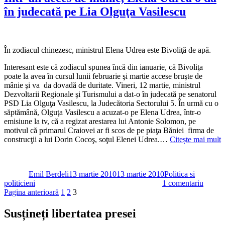
ne
în judecată pe Lia Olguţa Vasilescu
oferă
un
răspuns
tranşant
În zodiacul chinezesc, ministrul Elena Udrea este Bivoliţă de apă.
Interesant este că zodiacul spunea încă din ianuarie, că Bivoliţa
poate la avea în cursul lunii februarie şi martie accese bruşte de
mânie şi va da dovadă de duritate. Vineri, 12 martie, ministrul
Dezvoltarii Regionale şi Turismului a dat-o în judecată pe senatorul
PSD Lia Olguţa Vasilescu, la Judecătoria Sectorului 5. În urmă cu o
săptămână, Olguţa Vasilescu a acuzat-o pe Elena Udrea, într-o
emisiune la tv, că a regizat arestarea lui Antonie Solomon, pe
motivul că primarul Craiovei ar fi scos de pe piaţa Băniei firma de
construcţii a lui Dorin Cocoş, soţul Elenei Udrea.…
Citește mai mult
Autor
Publicat
Categorii
pe
Emil Berdeli
13 martie 2010
13 martie 2010
Politica si
la
politicieni
1 comentariu
Paginație
Pagină
Pagină
Pagină
Într-
Pagina anterioară
1
2
3
un
articole
acces
Susțineți libertatea presei
de