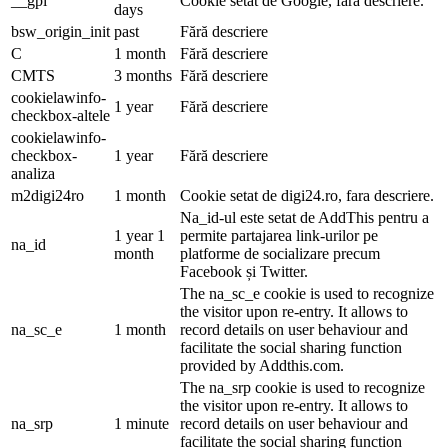
__gpi
Cookie setat de Google, fara descriere.
days
bsw_origin_init
past
Fără descriere
C
1 month
Fără descriere
CMTS
3 months
Fără descriere
cookielawinfo-
1 year
Fără descriere
checkbox-altele
cookielawinfo-
checkbox-
1 year
Fără descriere
analiza
m2digi24ro
1 month
Cookie setat de digi24.ro, fara descriere.
Na_id-ul este setat de AddThis pentru a
1 year 1
permite partajarea link-urilor pe
na_id
month
platforme de socializare precum
Facebook și Twitter.
The na_sc_e cookie is used to recognize
the visitor upon re-entry. It allows to
na_sc_e
1 month
record details on user behaviour and
facilitate the social sharing function
provided by Addthis.com.
The na_srp cookie is used to recognize
the visitor upon re-entry. It allows to
na_srp
1 minute
record details on user behaviour and
facilitate the social sharing function