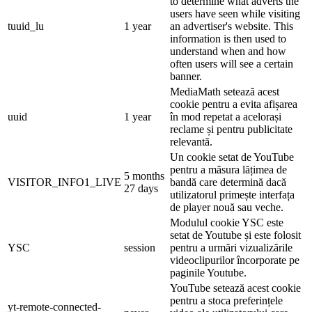
to determine what adverts the
users have seen while visiting
tuuid_lu
1 year
an advertiser's website. This
information is then used to
understand when and how
often users will see a certain
banner.
MediaMath setează acest
cookie pentru a evita afișarea
uuid
1 year
în mod repetat a acelorași
reclame și pentru publicitate
relevantă.
Un cookie setat de YouTube
pentru a măsura lățimea de
5 months
VISITOR_INFO1_LIVE
bandă care determină dacă
27 days
utilizatorul primește interfața
de player nouă sau veche.
Modulul cookie YSC este
setat de Youtube și este folosit
YSC
session
pentru a urmări vizualizările
videoclipurilor încorporate pe
paginile Youtube.
YouTube setează acest cookie
pentru a stoca preferințele
yt-remote-connected-