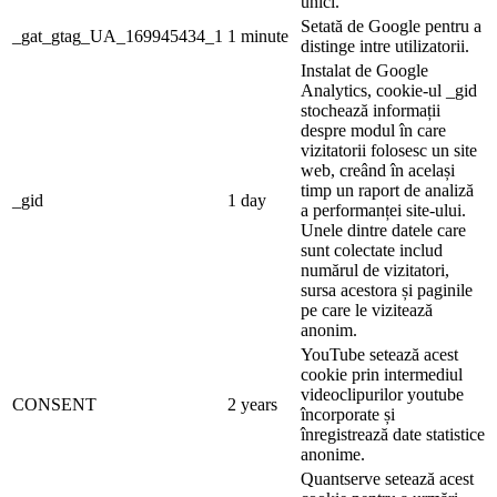
unici.
Setată de Google pentru a
_gat_gtag_UA_169945434_1
1 minute
distinge intre utilizatorii.
Instalat de Google
Analytics, cookie-ul _gid
stochează informații
despre modul în care
vizitatorii folosesc un site
web, creând în același
timp un raport de analiză
_gid
1 day
a performanței site-ului.
Unele dintre datele care
sunt colectate includ
numărul de vizitatori,
sursa acestora și paginile
pe care le vizitează
anonim.
YouTube setează acest
cookie prin intermediul
videoclipurilor youtube
CONSENT
2 years
încorporate și
înregistrează date statistice
anonime.
Quantserve setează acest