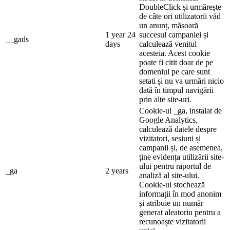
DoubleClick și urmărește
de câte ori utilizatorii văd
un anunț, măsoară
1 year 24
succesul campaniei și
__gads
days
calculează venitul
acesteia. Acest cookie
poate fi citit doar de pe
domeniul pe care sunt
setati și nu va urmări nicio
dată în timpul navigării
prin alte site-uri.
Cookie-ul _ga, instalat de
Google Analytics,
calculează datele despre
vizitatori, sesiuni și
campanii și, de asemenea,
ține evidența utilizării site-
ului pentru raportul de
_ga
2 years
analiză al site-ului.
Cookie-ul stochează
informații în mod anonim
și atribuie un număr
generat aleatoriu pentru a
recunoaște vizitatorii