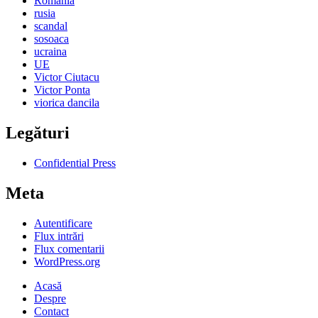
Romania
rusia
scandal
sosoaca
ucraina
UE
Victor Ciutacu
Victor Ponta
viorica dancila
Legături
Confidential Press
Meta
Autentificare
Flux intrări
Flux comentarii
WordPress.org
Acasă
Despre
Contact