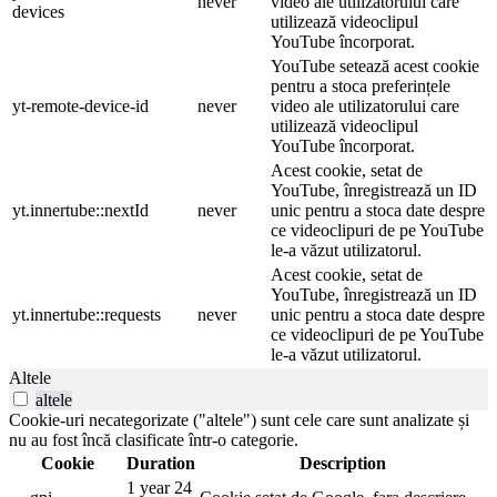
never
video ale utilizatorului care
devices
utilizează videoclipul
YouTube încorporat.
YouTube setează acest cookie
pentru a stoca preferințele
yt-remote-device-id
never
video ale utilizatorului care
utilizează videoclipul
YouTube încorporat.
Acest cookie, setat de
YouTube, înregistrează un ID
yt.innertube::nextId
never
unic pentru a stoca date despre
ce videoclipuri de pe YouTube
le-a văzut utilizatorul.
Acest cookie, setat de
YouTube, înregistrează un ID
yt.innertube::requests
never
unic pentru a stoca date despre
ce videoclipuri de pe YouTube
le-a văzut utilizatorul.
Altele
altele
Cookie-uri necategorizate ("altele") sunt cele care sunt analizate și
nu au fost încă clasificate într-o categorie.
Cookie
Duration
Description
1 year 24