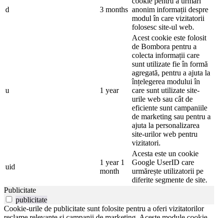
cookie pentru a urmări
d
3 months
anonim informații despre
modul în care vizitatorii
folosesc site-ul web.
Acest cookie este folosit
de Bombora pentru a
colecta informații care
sunt utilizate fie în formă
agregată, pentru a ajuta la
înțelegerea modului în
u
1 year
care sunt utilizate site-
urile web sau cât de
eficiente sunt campaniile
de marketing sau pentru a
ajuta la personalizarea
site-urilor web pentru
vizitatori.
Acesta este un cookie
1 year 1
Google UserID care
uid
month
urmărește utilizatorii pe
diferite segmente de site.
Publicitate
publicitate
Cookie-urile de publicitate sunt folosite pentru a oferi vizitatorilor
reclame relevante și campanii de marketing. Aceste module cookie