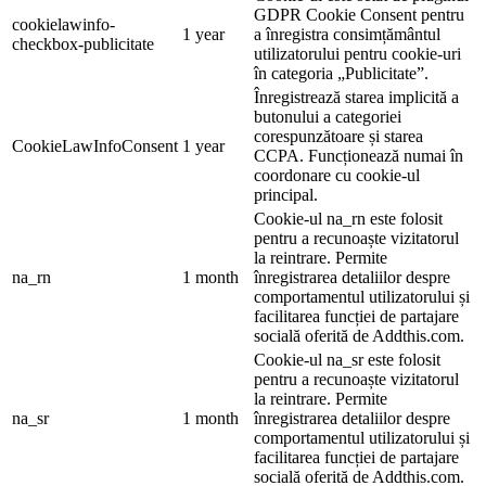
GDPR Cookie Consent pentru
cookielawinfo-
1 year
a înregistra consimțământul
checkbox-publicitate
utilizatorului pentru cookie-uri
în categoria „Publicitate”.
Înregistrează starea implicită a
butonului a categoriei
corespunzătoare și starea
CookieLawInfoConsent
1 year
CCPA. Funcționează numai în
coordonare cu cookie-ul
principal.
Cookie-ul na_rn este folosit
pentru a recunoaște vizitatorul
la reintrare. Permite
na_rn
1 month
înregistrarea detaliilor despre
comportamentul utilizatorului și
facilitarea funcției de partajare
socială oferită de Addthis.com.
Cookie-ul na_sr este folosit
pentru a recunoaște vizitatorul
la reintrare. Permite
na_sr
1 month
înregistrarea detaliilor despre
comportamentul utilizatorului și
facilitarea funcției de partajare
socială oferită de Addthis.com.