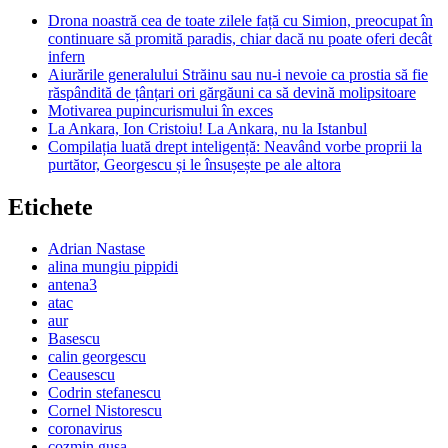
Drona noastră cea de toate zilele față cu Simion, preocupat în
continuare să promită paradis, chiar dacă nu poate oferi decât
infern
Aiurările generalului Străinu sau nu-i nevoie ca prostia să fie
răspândită de țânțari ori gărgăuni ca să devină molipsitoare
Motivarea pupincurismului în exces
La Ankara, Ion Cristoiu! La Ankara, nu la Istanbul
Compilația luată drept inteligență: Neavând vorbe proprii la
purtător, Georgescu și le însușește pe ale altora
Etichete
Adrian Nastase
alina mungiu pippidi
antena3
atac
aur
Basescu
calin georgescu
Ceausescu
Codrin stefanescu
Cornel Nistorescu
coronavirus
cozmin gusa