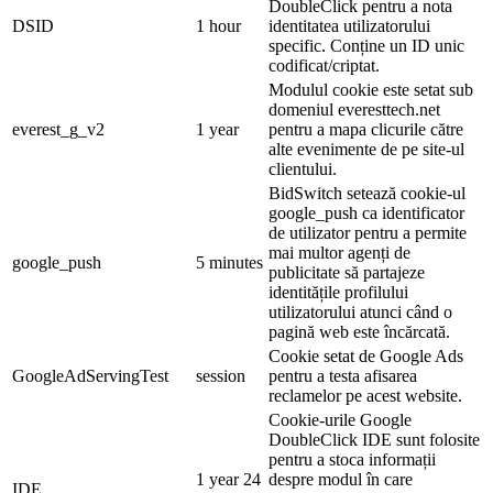
DoubleClick pentru a nota
DSID
1 hour
identitatea utilizatorului
specific. Conține un ID unic
codificat/criptat.
Modulul cookie este setat sub
domeniul everesttech.net
everest_g_v2
1 year
pentru a mapa clicurile către
alte evenimente de pe site-ul
clientului.
BidSwitch setează cookie-ul
google_push ca identificator
de utilizator pentru a permite
mai multor agenți de
google_push
5 minutes
publicitate să partajeze
identitățile profilului
utilizatorului atunci când o
pagină web este încărcată.
Cookie setat de Google Ads
GoogleAdServingTest
session
pentru a testa afisarea
reclamelor pe acest website.
Cookie-urile Google
DoubleClick IDE sunt folosite
pentru a stoca informații
1 year 24
despre modul în care
IDE