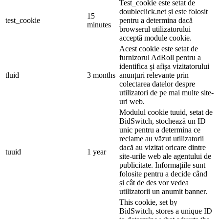
Test_cookie este setat de
doubleclick.net și este folosit
15
test_cookie
pentru a determina dacă
minutes
browserul utilizatorului
acceptă module cookie.
Acest cookie este setat de
furnizorul AdRoll pentru a
identifica și afișa vizitatorului
tluid
3 months
anunțuri relevante prin
colectarea datelor despre
utilizatori de pe mai multe site-
uri web.
Modulul cookie tuuid, setat de
BidSwitch, stochează un ID
unic pentru a determina ce
reclame au văzut utilizatorii
dacă au vizitat oricare dintre
tuuid
1 year
site-urile web ale agentului de
publicitate. Informațiile sunt
folosite pentru a decide când
și cât de des vor vedea
utilizatorii un anumit banner.
This cookie, set by
BidSwitch, stores a unique ID