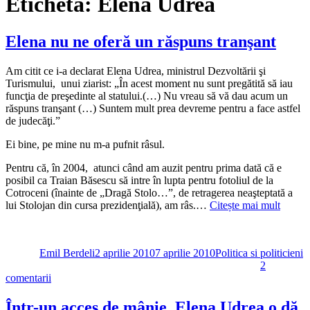
Etichetă:
Elena Udrea
Elena nu ne oferă un răspuns tranşant
Am citit ce i-a declarat Elena Udrea, ministrul Dezvoltării şi
Turismului, unui ziarist: „În acest moment nu sunt pregătită să iau
funcţia de preşedinte al statului.(…) Nu vreau să vă dau acum un
răspuns tranşant (…) Suntem mult prea devreme pentru a face astfel
de judecăţi.”
Ei bine, pe mine nu m-a pufnit râsul.
Pentru că, în 2004, atunci când am auzit pentru prima dată că e
posibil ca Traian Băsescu să intre în lupta pentru fotoliul de la
Cotroceni (înainte de „Dragă Stolo…”, de retragerea neaşteptată a
lui Stolojan din cursa prezidenţială), am râs.…
Citește mai mult
Autor
Publicat
Categorii
pe
Emil Berdeli
2 aprilie 2010
7 aprilie 2010
Politica si politicieni
2
la
comentarii
Elena
nu
Într-un acces de mânie, Elena Udrea o dă