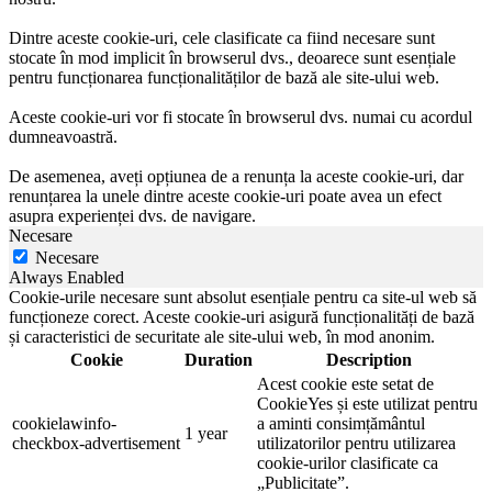
Dintre aceste cookie-uri, cele clasificate ca fiind necesare sunt
stocate în mod implicit în browserul dvs., deoarece sunt esențiale
pentru funcționarea funcționalităților de bază ale site-ului web.
Aceste cookie-uri vor fi stocate în browserul dvs. numai cu acordul
dumneavoastră.
De asemenea, aveți opțiunea de a renunța la aceste cookie-uri, dar
renunțarea la unele dintre aceste cookie-uri poate avea un efect
asupra experienței dvs. de navigare.
Necesare
Necesare
Always Enabled
Cookie-urile necesare sunt absolut esențiale pentru ca site-ul web să
funcționeze corect. Aceste cookie-uri asigură funcționalități de bază
și caracteristici de securitate ale site-ului web, în mod anonim.
Cookie
Duration
Description
Acest cookie este setat de
CookieYes și este utilizat pentru
cookielawinfo-
a aminti consimțământul
1 year
checkbox-advertisement
utilizatorilor pentru utilizarea
cookie-urilor clasificate ca
„Publicitate”.