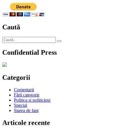
mânie,
Elena
Udrea
o
dă
Caută
în
judeca
pe
Caută
Lia
Căutare
după:
Olguţa
Confidential Press
Vasile
Categorii
Comentarii
Fără categorie
Politica si politicieni
Special
Starea de fapt
Articole recente