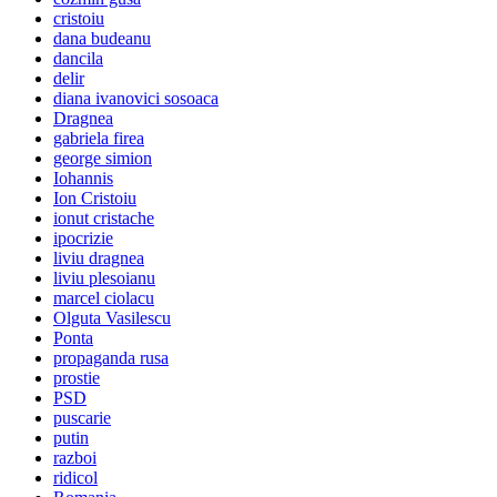
cristoiu
dana budeanu
dancila
delir
diana ivanovici sosoaca
Dragnea
gabriela firea
george simion
Iohannis
Ion Cristoiu
ionut cristache
ipocrizie
liviu dragnea
liviu plesoianu
marcel ciolacu
Olguta Vasilescu
Ponta
propaganda rusa
prostie
PSD
puscarie
putin
razboi
ridicol