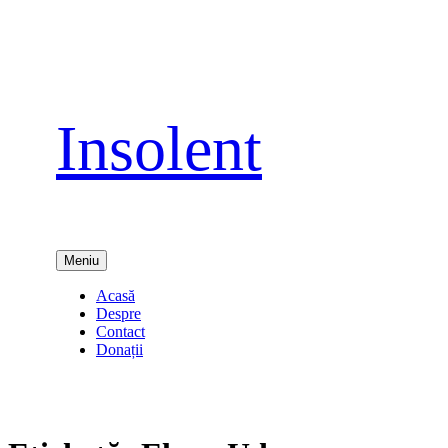
Sari
la
conținut
Insolent
Meniu
Acasă
Despre
Contact
Donații