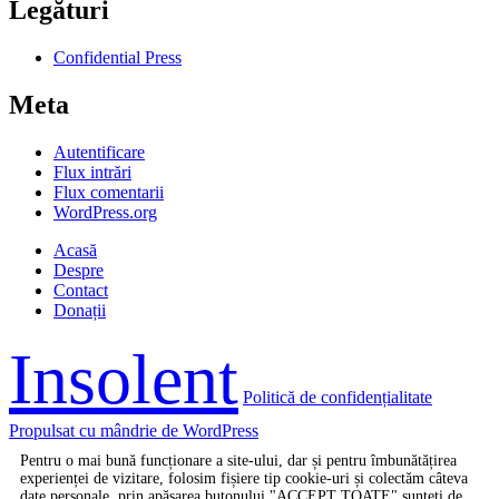
Legături
Confidential Press
Meta
Autentificare
Flux intrări
Flux comentarii
WordPress.org
Acasă
Despre
Contact
Donații
Insolent
Politică de confidențialitate
Propulsat cu mândrie de WordPress
Pentru o mai bună funcționare a site-ului, dar și pentru îmbunătățirea
experienței de vizitare, folosim fișiere tip cookie-uri și colectăm câteva
date personale, prin apăsarea butonului "ACCEPT TOATE" sunteți de