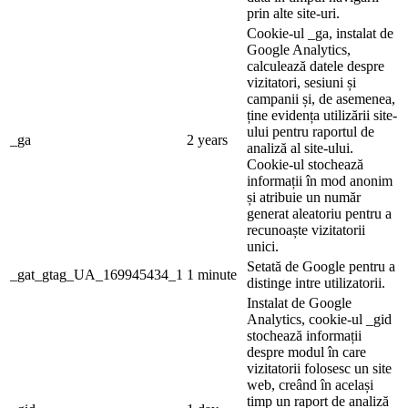
prin alte site-uri.
Cookie-ul _ga, instalat de
Google Analytics,
calculează datele despre
vizitatori, sesiuni și
campanii și, de asemenea,
ține evidența utilizării site-
ului pentru raportul de
_ga
2 years
analiză al site-ului.
Cookie-ul stochează
informații în mod anonim
și atribuie un număr
generat aleatoriu pentru a
recunoaște vizitatorii
unici.
Setată de Google pentru a
_gat_gtag_UA_169945434_1
1 minute
distinge intre utilizatorii.
Instalat de Google
Analytics, cookie-ul _gid
stochează informații
despre modul în care
vizitatorii folosesc un site
web, creând în același
timp un raport de analiză