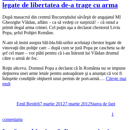
legate de libertatea de-a trage cu arma
După masacrul din centrul Bucureştiului săvârşit de angajatul MI
Gheorghe Vlădan, aflăm – ca să vedeţi ce surpriză! – că omul a
primit ilegal arma crimei. Cel puţin aşa a declarat chestorul Liviu
Popa, şeful Poliţiei Române.
N-am să insist asupra blă-bla-blă-urilor aceluiaşi chestor legate de
vinovaţii din poliţie care – după cum se jură Popa pe cascheta sa de
şef cel mare – vor plăti pentru că i-au înlesnit lui Vlădan drumul
către o armă de foc.
Reţin altceva. Domnul Popa a declarat că în România nu se impune
deţinerea unei arme letale pentru autoapărare şi a anunţat că vor fi
înăsprite condiţiile obţinerii unui permis de port-armă.…
Citește mai
mult
Autor
Publicat
Categorii
pe
Emil Berdeli
7 martie 2012
7 martie 2012
Starea de fapt
1
la
comentariu
Cruzimea
ucigaşului