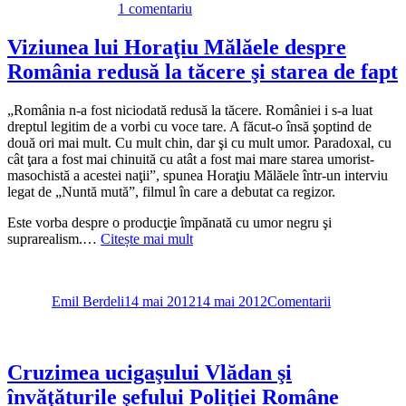
la
1 comentariu
Crin
Antonescu,
Viziunea lui Horaţiu Mălăele despre
un
România redusă la tăcere şi starea de fapt
interimar
cu
simţul
„România n-a fost niciodată redusă la tăcere. României i s-a luat
răspunderii.
dreptul legitim de a vorbi cu voce tare. A făcut-o însă şoptind de
Aruncă
două ori mai mult. Cu mult chin, dar şi cu mult umor. Paradoxal, cu
piatra
cât ţara a fost mai chinuită cu atât a fost mai mare starea umorist-
în
masochistă a acestei naţii”, spunea Horaţiu Mălăele într-un interviu
sus,
legat de „Nuntă mută”, filmul în care a debutat ca regizor.
pe
verticală
Este vorba despre o producţie împănată cu umor negru şi
suprarealism.…
Citește mai mult
Autor
Publicat
Categorii
pe
Emil Berdeli
14 mai 2012
14 mai 2012
Comentarii
Cruzimea ucigaşului Vlădan şi
învăţăturile şefului Poliţiei Române