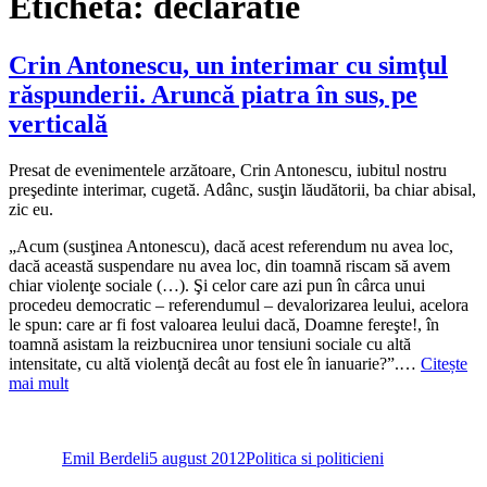
Etichetă:
declaratie
Crin Antonescu, un interimar cu simţul
răspunderii. Aruncă piatra în sus, pe
verticală
Presat de evenimentele arzătoare, Crin Antonescu, iubitul nostru
preşedinte interimar, cugetă. Adânc, susţin lăudătorii, ba chiar abisal,
zic eu.
„Acum (susţinea Antonescu), dacă acest referendum nu avea loc,
dacă această suspendare nu avea loc, din toamnă riscam să avem
chiar violenţe sociale (…). Şi celor care azi pun în cârca unui
procedeu democratic – referendumul – devalorizarea leului, acelora
le spun: care ar fi fost valoarea leului dacă, Doamne fereşte!, în
toamnă asistam la reizbucnirea unor tensiuni sociale cu altă
intensitate, cu altă violenţă decât au fost ele în ianuarie?”.…
Citește
mai mult
Autor
Publicat
Categorii
pe
Emil Berdeli
5 august 2012
Politica si politicieni