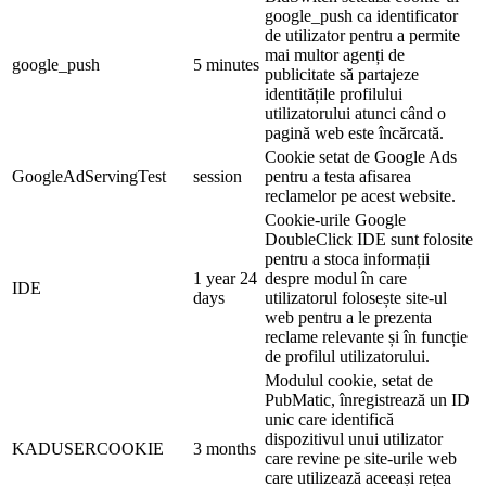
google_push ca identificator
de utilizator pentru a permite
mai multor agenți de
google_push
5 minutes
publicitate să partajeze
identitățile profilului
utilizatorului atunci când o
pagină web este încărcată.
Cookie setat de Google Ads
GoogleAdServingTest
session
pentru a testa afisarea
reclamelor pe acest website.
Cookie-urile Google
DoubleClick IDE sunt folosite
pentru a stoca informații
1 year 24
despre modul în care
IDE
days
utilizatorul folosește site-ul
web pentru a le prezenta
reclame relevante și în funcție
de profilul utilizatorului.
Modulul cookie, setat de
PubMatic, înregistrează un ID
unic care identifică
dispozitivul unui utilizator
KADUSERCOOKIE
3 months
care revine pe site-urile web
care utilizează aceeași rețea