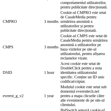
comportamentul utilizatorilor,
pentru publicitate direcționată.
Cookie-ul CMPRO este setat
de CasaleMedia pentru
CMPRO
3 months
urmărirea anonimă a
utilizatorilor și pentru
publicitate direcționată.
Cookie-ul CMPS este setat de
CasaleMedia pentru urmărirea
anonimă a utilizatorilor pe
CMPS
3 months
baza vizitelor pe site-ul
utilizatorului, pentru afișarea
reclamelor vizate.
Acest cookie este setat de
DoubleClick pentru a nota
DSID
1 hour
identitatea utilizatorului
specific. Conține un ID unic
codificat/criptat.
Modulul cookie este setat sub
domeniul everesttech.net
everest_g_v2
1 year
pentru a mapa clicurile către
alte evenimente de pe site-ul
clientului.
BidSwitch setează cookie-ul