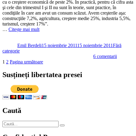
cu o creştere economică de peste 2%. În practică, pentru că cifra asta
numitor
şi cele din trimestrul I şi II nu sunt în teorie, sunt practice, în
comun
condiţiile în care am avut un consum scăzut. Avem creşterile aşa:
pentru
construcţiile 7,2%, agricultura, creştere medie 25%, industria 5,5%,
parașute
turismul, creştere 17%”.
și
…
Citește mai mult
politicieni
Autor
Publicat
Categorii
pe
Emil Berdeli
15 noiembrie 2011
15 noiembrie 2011
Fără
categorie
la
6 comentarii
Paginație
Pagină
Pagină
Vizionaru
1
2
Pagina următoare
preşedinte
articole
Traian
Susțineți libertatea presei
Băsescu
Caută
Caută
Căutare
după: