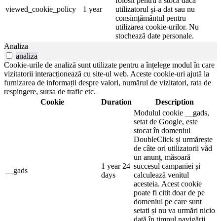
folosit pentru a stoca dacă
viewed_cookie_policy
1 year
utilizatorul și-a dat sau nu
consimțământul pentru
utilizarea cookie-urilor. Nu
stochează date personale.
Analiza
analiza
Cookie-urile de analiză sunt utilizate pentru a înțelege modul în care
vizitatorii interacționează cu site-ul web. Aceste cookie-uri ajută la
furnizarea de informații despre valori, numărul de vizitatori, rata de
respingere, sursa de trafic etc.
Cookie
Duration
Description
Modulul cookie __gads,
setat de Google, este
stocat în domeniul
DoubleClick și urmărește
de câte ori utilizatorii văd
un anunț, măsoară
1 year 24
succesul campaniei și
__gads
days
calculează venitul
acesteia. Acest cookie
poate fi citit doar de pe
domeniul pe care sunt
setati și nu va urmări nicio
dată în timpul navigării