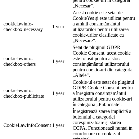
pentru cookie-uri în categoria
„Necesar”.
Acest cookie este setat de
CookieYes și este utilizat pentru
cookielawinfo-
a aminti consimțământul
1 year
checkbox-necessary
utilizatorilor pentru utilizarea
cookie-urilor clasificate ca
„Necesare”.
Setat de pluginul GDPR
Cookie Consent, acest cookie
cookielawinfo-
este folosit pentru a stoca
1 year
checkbox-others
consimțământul utilizatorului
pentru cookie-uri din categoria
„Altele”.
Cookie-ul este setat de pluginul
GDPR Cookie Consent pentru
cookielawinfo-
1 year
a înregistra consimțământul
checkbox-publicitate
utilizatorului pentru cookie-uri
în categoria „Publicitate”.
Înregistrează starea implicită a
butonului a categoriei
corespunzătoare și starea
CookieLawInfoConsent
1 year
CCPA. Funcționează numai în
coordonare cu cookie-ul