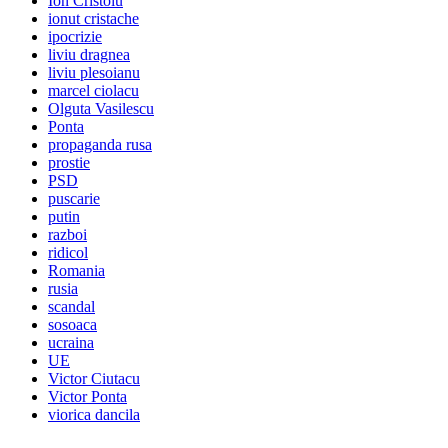
Ion Cristoiu
ionut cristache
ipocrizie
liviu dragnea
liviu plesoianu
marcel ciolacu
Olguta Vasilescu
Ponta
propaganda rusa
prostie
PSD
puscarie
putin
razboi
ridicol
Romania
rusia
scandal
sosoaca
ucraina
UE
Victor Ciutacu
Victor Ponta
viorica dancila