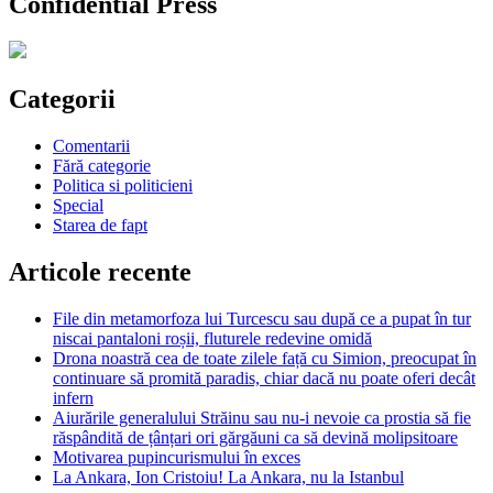
Confidential Press
Categorii
Comentarii
Fără categorie
Politica si politicieni
Special
Starea de fapt
Articole recente
File din metamorfoza lui Turcescu sau după ce a pupat în tur
niscai pantaloni roșii, fluturele redevine omidă
Drona noastră cea de toate zilele față cu Simion, preocupat în
continuare să promită paradis, chiar dacă nu poate oferi decât
infern
Aiurările generalului Străinu sau nu-i nevoie ca prostia să fie
răspândită de țânțari ori gărgăuni ca să devină molipsitoare
Motivarea pupincurismului în exces
La Ankara, Ion Cristoiu! La Ankara, nu la Istanbul