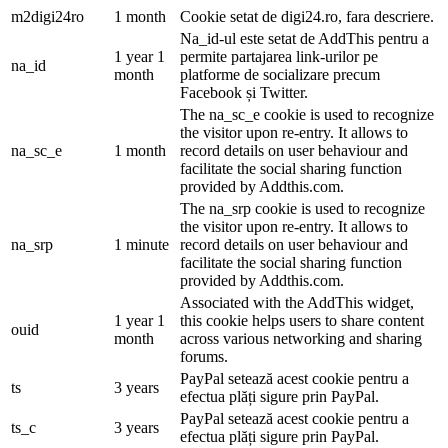
m2digi24ro
1 month
Cookie setat de digi24.ro, fara descriere.
Na_id-ul este setat de AddThis pentru a
1 year 1
permite partajarea link-urilor pe
na_id
month
platforme de socializare precum
Facebook și Twitter.
The na_sc_e cookie is used to recognize
the visitor upon re-entry. It allows to
na_sc_e
1 month
record details on user behaviour and
facilitate the social sharing function
provided by Addthis.com.
The na_srp cookie is used to recognize
the visitor upon re-entry. It allows to
na_srp
1 minute
record details on user behaviour and
facilitate the social sharing function
provided by Addthis.com.
Associated with the AddThis widget,
1 year 1
this cookie helps users to share content
ouid
month
across various networking and sharing
forums.
PayPal setează acest cookie pentru a
ts
3 years
efectua plăți sigure prin PayPal.
PayPal setează acest cookie pentru a
ts_c
3 years
efectua plăți sigure prin PayPal.