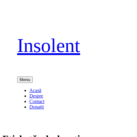
Sari
la
conținut
Insolent
Meniu
Acasă
Despre
Contact
Donații