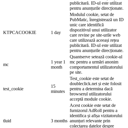
publicitară. ID-ul este utilizat
pentru anunțurile direcționate.
Modulul cookie, setat de
PubMatic, înregistrează un ID
unic care identifică
dispozitivul unui utilizator
KTPCACOOKIE
1 day
care revine pe site-urile web
care utilizează aceeași rețea
publicitară. ID-ul este utilizat
pentru anunțurile direcționate.
Quantserve setează cookie-ul
1 year 1
mc pentru a urmări anonim
mc
month
comportamentul utilizatorului
pe site.
Test_cookie este setat de
doubleclick.net și este folosit
15
test_cookie
pentru a determina dacă
minutes
browserul utilizatorului
acceptă module cookie.
Acest cookie este setat de
furnizorul AdRoll pentru a
identifica și afișa vizitatorului
tluid
3 months
anunțuri relevante prin
colectarea datelor despre