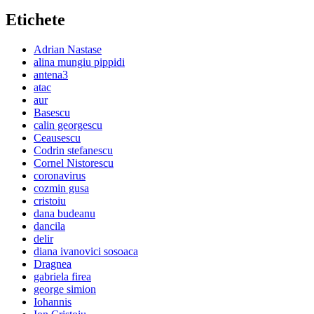
Etichete
Adrian Nastase
alina mungiu pippidi
antena3
atac
aur
Basescu
calin georgescu
Ceausescu
Codrin stefanescu
Cornel Nistorescu
coronavirus
cozmin gusa
cristoiu
dana budeanu
dancila
delir
diana ivanovici sosoaca
Dragnea
gabriela firea
george simion
Iohannis