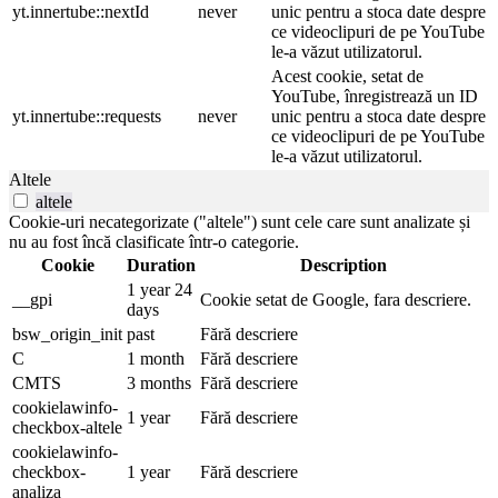
yt.innertube::nextId
never
unic pentru a stoca date despre
ce videoclipuri de pe YouTube
le-a văzut utilizatorul.
Acest cookie, setat de
YouTube, înregistrează un ID
yt.innertube::requests
never
unic pentru a stoca date despre
ce videoclipuri de pe YouTube
le-a văzut utilizatorul.
Altele
altele
Cookie-uri necategorizate ("altele") sunt cele care sunt analizate și
nu au fost încă clasificate într-o categorie.
Cookie
Duration
Description
1 year 24
__gpi
Cookie setat de Google, fara descriere.
days
bsw_origin_init
past
Fără descriere
C
1 month
Fără descriere
CMTS
3 months
Fără descriere
cookielawinfo-
1 year
Fără descriere
checkbox-altele
cookielawinfo-
checkbox-
1 year
Fără descriere
analiza