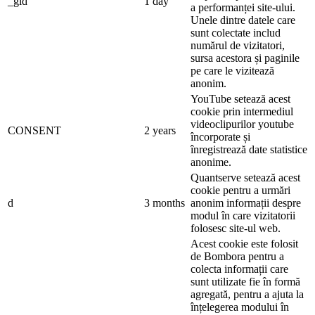
_gid
1 day
a performanței site-ului.
Unele dintre datele care
sunt colectate includ
numărul de vizitatori,
sursa acestora și paginile
pe care le vizitează
anonim.
YouTube setează acest
cookie prin intermediul
videoclipurilor youtube
CONSENT
2 years
încorporate și
înregistrează date statistice
anonime.
Quantserve setează acest
cookie pentru a urmări
d
3 months
anonim informații despre
modul în care vizitatorii
folosesc site-ul web.
Acest cookie este folosit
de Bombora pentru a
colecta informații care
sunt utilizate fie în formă
agregată, pentru a ajuta la
înțelegerea modului în