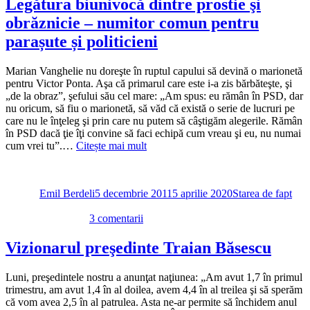
Legătura biunivocă dintre prostie şi
Vlădan
obrăznicie – numitor comun pentru
şi
învăţăturile
parașute și politicieni
şefului
Poliţiei
Marian Vanghelie nu doreşte în ruptul capului să devină o marionetă
Române
pentru Victor Ponta. Aşa că primarul care este i-a zis bărbăteşte, şi
legate
„de la obraz”, şefului său cel mare: „Am spus: eu rămân în PSD, dar
de
nu oricum, să fiu o marionetă, să văd că există o serie de lucruri pe
libertatea
care nu le înţeleg şi prin care nu putem să câştigăm alegerile. Rămân
de-
în PSD dacă ţie îţi convine să faci echipă cum vreau şi eu, nu numai
a
cum vrei tu”.…
Citește mai mult
trage
cu
Autor
Publicat
Categorii
arma
pe
Emil Berdeli
5 decembrie 2011
5 aprilie 2020
Starea de fapt
la
3 comentarii
Legătura
biunivocă
Vizionarul preşedinte Traian Băsescu
dintre
prostie
Luni, preşedintele nostru a anunţat naţiunea: „Am avut 1,7 în primul
şi
trimestru, am avut 1,4 în al doilea, avem 4,4 în al treilea şi să sperăm
obrăznicie
că vom avea 2,5 în al patrulea. Asta ne-ar permite să închidem anul
–