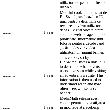
utilizatori de pe mai multe site-
uri web.
Modulul cookie tuuid, setat de
BidSwitch, stochează un ID
unic pentru a determina ce
reclame au văzut utilizatorii
dacă au vizitat oricare dintre
tuuid
1 year
site-urile web ale agentului de
publicitate. Informațiile sunt
folosite pentru a decide când
și cât de des vor vedea
utilizatorii un anumit banner.
This cookie, set by
BidSwitch, stores a unique ID
to determine what adverts the
users have seen while visiting
tuuid_lu
1 year
an advertiser's website. This
information is then used to
understand when and how
often users will see a certain
banner.
MediaMath setează acest
cookie pentru a evita afișarea
uuid
1 year
în mod repetat a acelorași