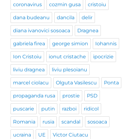
coronavirus
cozmin gusa
cristoiu
dana budeanu
dancila
delir
diana ivanovici sosoaca
Dragnea
gabriela firea
george simion
Iohannis
Ion Cristoiu
ionut cristache
ipocrizie
liviu dragnea
liviu plesoianu
marcel ciolacu
Olguta Vasilescu
Ponta
propaganda rusa
prostie
PSD
puscarie
putin
razboi
ridicol
Romania
rusia
scandal
sosoaca
ucraina
UE
Victor Ciutacu