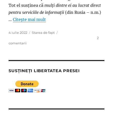
Tot el susţinea că
mulți dintre ei au lucrat direct
pentru serviciile de informații
(din Rusia – n.m.)
…
Citește mai mult
Publicat
Categorii
4 iulie 2022
Starea de fapt
pe
2
la
comentarii
Ar
fi
cazul
să
se
SUSȚINEȚI LIBERTATEA PRESEI
vorbească
oficial
şi
la
Bucureşti,
ca
la
Sofia,