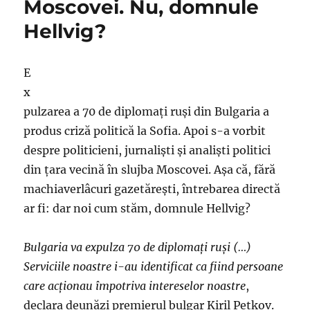
Moscovei. Nu, domnule
Hellvig?
E
x
pulzarea a 70 de diplomaţi ruşi din Bulgaria a
produs criză politică la Sofia. Apoi s-a vorbit
despre politicieni, jurnalişti şi analişti politici
din ţara vecină în slujba Moscovei. Aşa că, fără
machiaverlâcuri gazetăreşti, întrebarea directă
ar fi: dar noi cum stăm, domnule Hellvig?
Bulgaria va expulza 70 de diplomaţi ruşi (…)
Serviciile noastre i-au identificat ca fiind persoane
care acţionau împotriva intereselor noastre
,
declara deunăzi premierul bulgar Kiril Petkov.