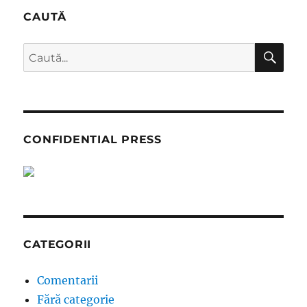
despre
CAUTĂ
trompetele
Moscovei.
CĂ
Caută
Nu,
domnule
după:
Hellvig?
CONFIDENTIAL PRESS
CATEGORII
Comentarii
Fără categorie